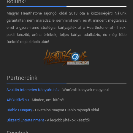
Rólunk!
Magyar Hearthstone​ rajongói oldal 2013 óta a közösségért! Nálunk
garantáltan nem maradsz le semmiről sem, és itt mindent megtalálsz
erről a gyors-iramú stratégiai kártyajátékról, a Hearthstone-ról - hírek,
pakli készítő, aréna értékek, teljes kártya adatbázis, és még több
funkció regisztráció után!
Partnereink
Szukits Internetes Könyváruház
- WarCraft könyvek magyarul
ABCkitűző.hu
- Minden, ami kitűző!
Diablo Hungary
- Hivatalos magyar Diablo rajongói oldal
Blizzard Entertainment
- A legjobb játékok készítői