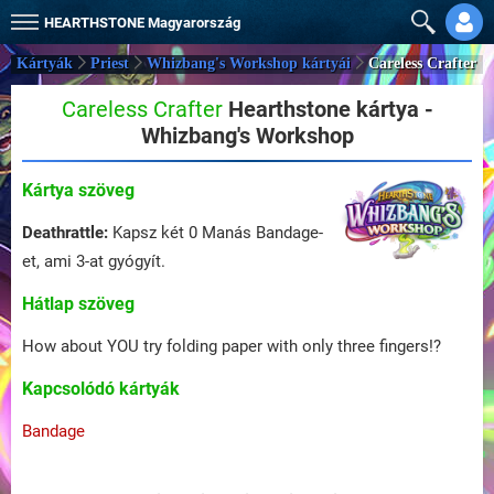
HEARTHSTONE
Magyarország
Kártyák
Priest
Whizbang's Workshop kártyái
Careless Crafter
Careless Crafter
Hearthstone kártya -
Whizbang's Workshop
Kártya szöveg
Deathrattle:
Kapsz két 0 Manás Bandage-
et, ami 3-at gyógyít.
Hátlap szöveg
How about YOU try folding paper with only three fingers!?
Kapcsolódó kártyák
Bandage