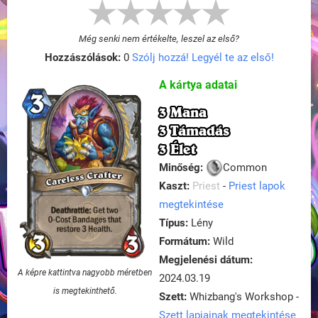
Még senki nem értékelte, leszel az első?
Hozzászólások:
0
Szólj hozzá! Legyél te az első!
A kártya adatai
3 Mana
3 Támadás
3 Élet
Minőség:
Common
Kaszt:
Priest
-
Priest lapok
megtekintése
Típus:
Lény
Formátum:
Wild
Megjelenési dátum:
A képre kattintva nagyobb méretben
2024.03.19
is megtekinthető.
Szett:
Whizbang's Workshop -
Szett lapjainak megtekintése