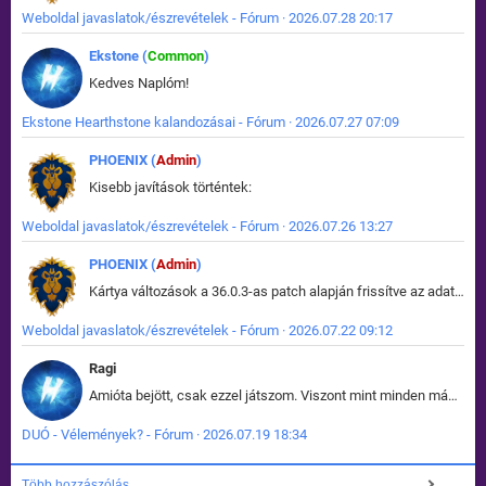
Weboldal javaslatok/észrevételek - Fórum · 2026.07.28 20:17
Ekstone (
Common
)
Kedves Naplóm!
Ekstone Hearthstone kalandozásai - Fórum · 2026.07.27 07:09
PHOENIX (
Admin
)
Kisebb javítások történtek:
Weboldal javaslatok/észrevételek - Fórum · 2026.07.26 13:27
PHOENIX (
Admin
)
Kártya változások a 36.0.3-as patch alapján frissítve az adatbázisban (képek is cserélve).
Weboldal javaslatok/észrevételek - Fórum · 2026.07.22 09:12
Ragi
Amióta bejött, csak ezzel játszom. Viszont mint minden más - akár az alapjáték is, ez is baromira összetett lett. Néha már pár kör után is esélytelen az egész. Vagy irreállisan túltápol valaki, vagy lelép a partner, vagy csak hülye mint a segg. És amikor eljönne az én időm, na akkor jön el mindenki másé is. Engem jobban érdekelne, hogy ki milyen ratingen szokott játszani. Na ez lenne egy érdekes adat.
DUÓ - Vélemények? - Fórum · 2026.07.19 18:34
Több hozzászólás