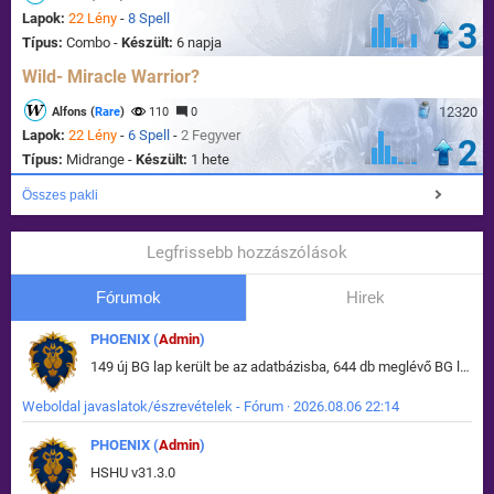
Lapok:
22 Lény
-
8 Spell
3
Típus:
Combo -
Készült:
6 napja
Wild- Miracle Warrior?
12320
Alfons (
Rare
)
110
0
Lapok:
22 Lény
-
6 Spell
-
2 Fegyver
2
Típus:
Midrange -
Készült:
1 hete
Összes pakli
Legfrissebb hozzászólások
Fórumok
Hirek
PHOENIX (
Admin
)
149 új BG lap került be az adatbázisba, 644 db meglévő BG lap módosult, bekerültek az új képek a megváltozott lapokhoz is.
Weboldal javaslatok/észrevételek - Fórum · 2026.08.06 22:14
PHOENIX (
Admin
)
HSHU v31.3.0