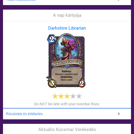
A nap kártyája
Darkshire Librarian
Do NOT be late with your overdue fines.
Részletek és értékelés
Aktuális Kocsmai Verekedés