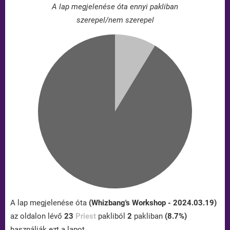
A lap megjelenése óta ennyi pakliban
szerepel/nem szerepel
A lap megjelenése óta
(Whizbang's Workshop - 2024.03.19)
az oldalon lévő
23
Priest
pakliból
2
pakliban
(8.7%)
használják ezt a lapot.