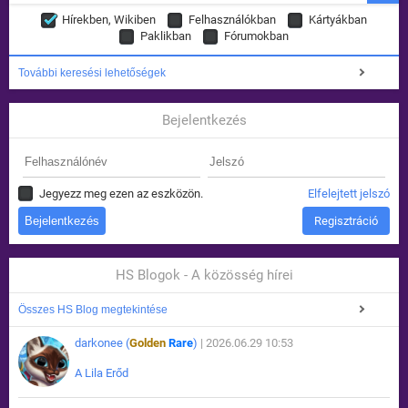
Hírekben, Wikiben
Felhasználókban
Kártyákban
Paklikban
Fórumokban
További keresési lehetőségek
Bejelentkezés
Jegyezz meg ezen az eszközön.
Elfelejtett jelszó
Regisztráció
HS Blogok - A közösség hírei
Összes HS Blog megtekintése
darkonee (
Golden
Rare
)
| 2026.06.29 10:53
A Lila Erőd