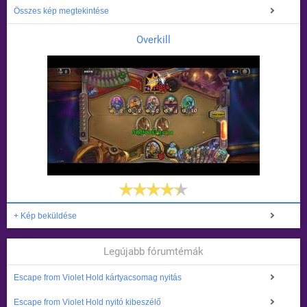
Összes kép megtekintése
Overkill
+ Kép beküldése
Legújabb fórumtémák
Escape from Violet Hold kártyacsomag nyitás
Escape from Violet Hold nyitó kibeszélő