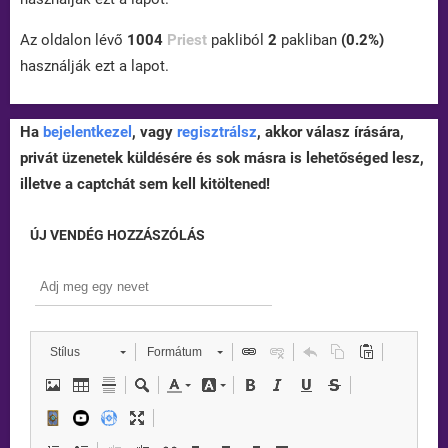
Az oldalon lévő
1004
Priest
pakliból
2
pakliban
(0.2%)
használják ezt a lapot.
Ha
bejelentkezel
, vagy
regisztrálsz
, akkor válasz írására,
privát üzenetek küldésére és sok másra is lehetőséged lesz,
illetve a captchát sem kell kitöltened!
ÚJ VENDÉG HOZZÁSZÓLÁS
Stílus
Formátum