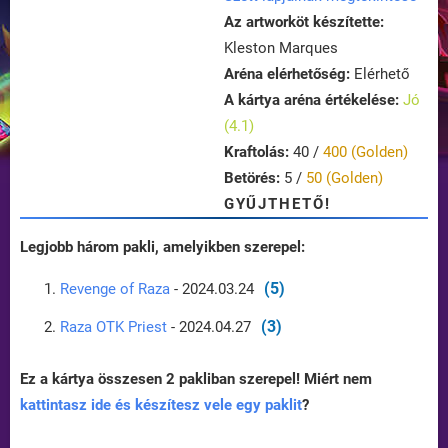
Az artworköt készítette:
Kleston Marques
Aréna elérhetőség:
Elérhető
A kártya aréna értékelése:
Jó
(4.1)
Kraftolás:
40 /
400 (Golden)
Betörés:
5 /
50 (Golden)
GYŰJTHETŐ!
Legjobb három pakli, amelyikben szerepel:
(5)
Revenge of Raza
- 2024.03.24
(3)
Raza OTK Priest
- 2024.04.27
Ez a kártya összesen 2 pakliban szerepel! Miért nem
kattintasz ide és készítesz vele egy paklit
?