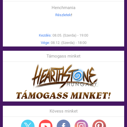
Henchmania
Részletek
!
Kezdés:
08.05. (Szerda) - 19:00
Vége:
08.12. (Szerda) - 18:00
Támogass minket
Kövess minket