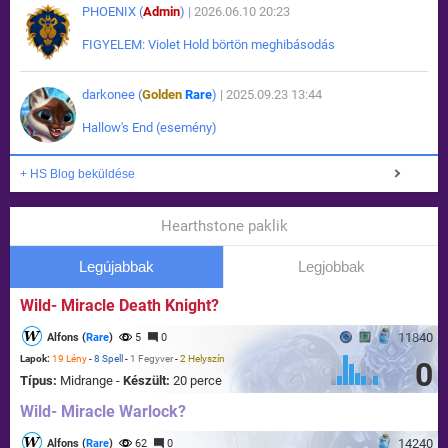
PHOENIX (
Admin
)
| 2026.06.10 20:23
FIGYELEM: Violet Hold börtön meghibásodás
darkonee (
Golden
Rare
)
| 2025.09.23 13:44
Hallow's End (esemény)
+ HS Blog beküldése
Hearthstone paklik
Legújabbak
Legjobbak
Wild- Miracle Death Knight?
11840
Alfons (
Rare
)
5
0
Lapok:
19 Lény
-
8 Spell
-
1 Fegyver
-
2 Helyszín
0
Típus:
Midrange -
Készült:
20 perce
Wild- Miracle Warlock?
14240
Alfons (
Rare
)
62
0