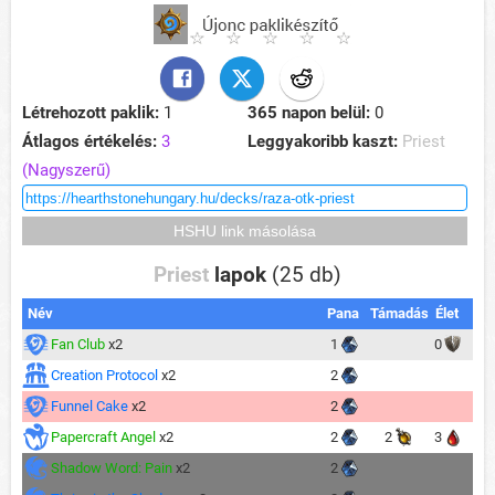
Létrehozott paklik:
1
365 napon belül:
0
Átlagos értékelés:
3
Leggyakoribb kaszt:
Priest
(Nagyszerű)
Priest
lapok
(25 db)
Név
Pana
Támadás
Élet
Fan Club
x2
1
0
Creation Protocol
x2
2
Funnel Cake
x2
2
Papercraft Angel
x2
2
2
3
Shadow Word: Pain
x2
2