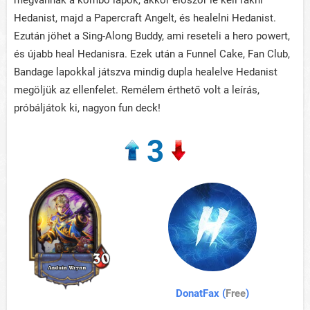
megvannak a kombó lapok, akkor először le kell rakni
Hedanist, majd a Papercraft Angelt, és healelni Hedanist.
Ezután jöhet a Sing-Along Buddy, ami reseteli a hero powert,
és újabb heal Hedanisra. Ezek után a Funnel Cake, Fan Club,
Bandage lapokkal játszva mindig dupla healelve Hedanist
megöljük az ellenfelet. Remélem érthető volt a leírás,
próbáljátok ki, nagyon fun deck!
3
DonatFax (
Free
)