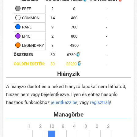
FREE
2
0
-
COMMON
14
480
-
RARE
9
700
-
EPIC
2
800
-
LEGENDARY
3
4800
-
ÖSSZESEN:
30
6780
-
GOLDEN ESETÉN:
30
23200
-
Hiányzik
A hiányzó dustot és a neked hiányzó lapokat nem láthatod,
hiszen nem vagy bejelentkezve. Ilyen és ehhez hasonló
hasznos funkciókhoz
jelentkezz be
, vagy
regisztrálj
!
Managörbe