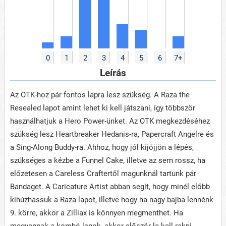
0
1
2
3
4
5
6
7+
Leírás
Az OTK-hoz pár fontos lapra lesz szükség. A Raza the
Resealed lapot amint lehet ki kell játszani, így többször
használhatjuk a Hero Power-ünket. Az OTK megkezdéséhez
szükség lesz Heartbreaker Hedanis-ra, Papercraft Angelre és
a Sing-Along Buddy-ra. Ahhoz, hogy jól kijöjjön a lépés,
szükséges a kézbe a Funnel Cake, illetve az sem rossz, ha
előzetesen a Careless Craftertől magunknál tartunk pár
Bandaget. A Caricature Artist abban segít, hogy minél előbb
kihúzhassuk a Raza lapot, illetve hogy ha nagy bajba lennénk
9. körre, akkor a Zilliax is könnyen megmenthet. Ha