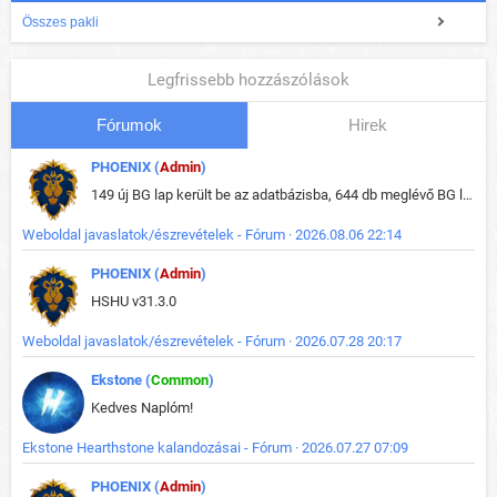
Összes pakli
Legfrissebb hozzászólások
Fórumok
Hirek
PHOENIX (
Admin
)
149 új BG lap került be az adatbázisba, 644 db meglévő BG lap módosult, bekerültek az új képek a megváltozott lapokhoz is.
Weboldal javaslatok/észrevételek - Fórum · 2026.08.06 22:14
PHOENIX (
Admin
)
HSHU v31.3.0
Weboldal javaslatok/észrevételek - Fórum · 2026.07.28 20:17
Ekstone (
Common
)
Kedves Naplóm!
Ekstone Hearthstone kalandozásai - Fórum · 2026.07.27 07:09
PHOENIX (
Admin
)