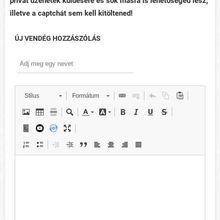
privát üzenetek küldésére és sok másra is lehetőséged lesz,
illetve a captchát sem kell kitöltened!
ÚJ VENDÉG HOZZÁSZÓLÁS
Stílus
Formátum