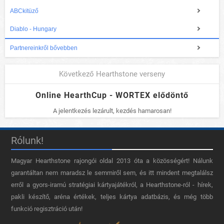
ABCkitüző
Diablo - Hungary
Partnereinkről bővebben
Következő Hearthstone verseny
Online HearthCup - WORTEX elődöntő
A jelentkezés lezárult, kezdés hamarosan!
Rólunk!
Magyar Hearthstone​ rajongói oldal 2013 óta a közösségért! Nálunk
garantáltan nem maradsz le semmiről sem, és itt mindent megtalálsz
erről a gyors-iramú stratégiai kártyajátékról, a Hearthstone-ról - hírek,
pakli készítő, aréna értékek, teljes kártya adatbázis, és még több
funkció regisztráció után!