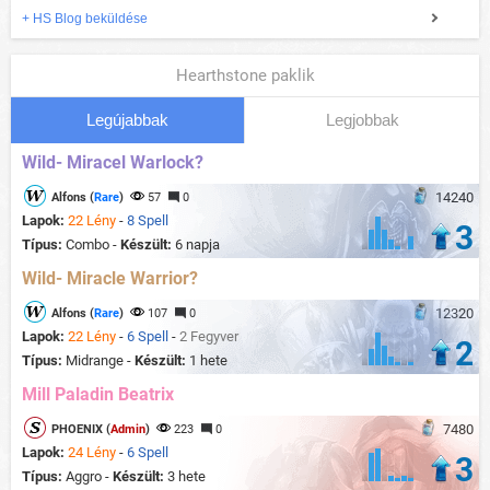
+ HS Blog beküldése
Hearthstone paklik
Legújabbak
Legjobbak
Wild- Miracel Warlock?
14240
Alfons (
Rare
)
57
0
Lapok:
22 Lény
-
8 Spell
3
Típus:
Combo -
Készült:
6 napja
Wild- Miracle Warrior?
12320
Alfons (
Rare
)
107
0
Lapok:
22 Lény
-
6 Spell
-
2 Fegyver
2
Típus:
Midrange -
Készült:
1 hete
Mill Paladin Beatrix
7480
PHOENIX (
Admin
)
223
0
Lapok:
24 Lény
-
6 Spell
3
Típus:
Aggro -
Készült:
3 hete