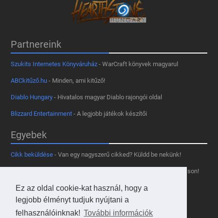
Partnereink
Szukits Internetes Könyváruház
- WarCraft könyvek magyarul
ABCkitűző.hu
- Minden, ami kitűző!
Diablo Hungary
- Hivatalos magyar Diablo rajongói oldal
Blizzard Entertainment
- A legjobb játékok készítői
Egyebek
Cikk beküldése
- Van egy nagyszerű cikked? Küldd be nekünk!
Támogass minket
- Tetszik az oldal? Segíts, hogy fennmaradhasson!
Kapcsolat, médiaajánlat
- Lépj velünk kapcsolatba!
Ez az oldal cookie-kat használ, hogy a
legjobb élményt tudjuk nyújtani a
Használd a tooltipünket
- A saját oldaladon is!
felhasználóinknak!
További információk