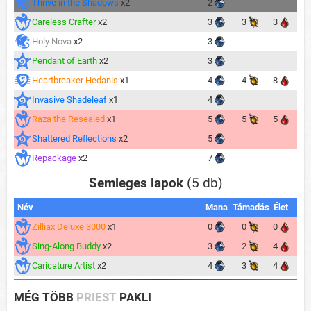
Thrive in the Shadows
x2
2
Careless Crafter
x2
3
3
3
Holy Nova
x2
3
Pendant of Earth
x2
3
Heartbreaker Hedanis
x1
4
4
8
Invasive Shadeleaf
x1
4
Raza the Resealed
x1
5
5
5
Shattered Reflections
x2
5
Repackage
x2
7
Semleges lapok
(5 db)
Név
Mana
Támadás
Élet
Zilliax Deluxe 3000
x1
0
0
0
Sing-Along Buddy
x2
3
2
4
Caricature Artist
x2
4
3
4
MÉG TÖBB
PRIEST
PAKLI