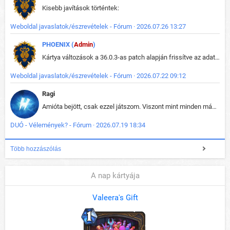
Kisebb javítások történtek:
Weboldal javaslatok/észrevételek - Fórum · 2026.07.26 13:27
PHOENIX (
Admin
)
Kártya változások a 36.0.3-as patch alapján frissítve az adatbázisban (képek is cserélve).
Weboldal javaslatok/észrevételek - Fórum · 2026.07.22 09:12
Ragi
Amióta bejött, csak ezzel játszom. Viszont mint minden más - akár az alapjáték is, ez is baromira összetett lett. Néha már pár kör után is esélytelen az egész. Vagy irreállisan túltápol valaki, vagy lelép a partner, vagy csak hülye mint a segg. És amikor eljönne az én időm, na akkor jön el mindenki másé is. Engem jobban érdekelne, hogy ki milyen ratingen szokott játszani. Na ez lenne egy érdekes adat.
DUÓ - Vélemények? - Fórum · 2026.07.19 18:34
Több hozzászólás
A nap kártyája
Valeera's Gift