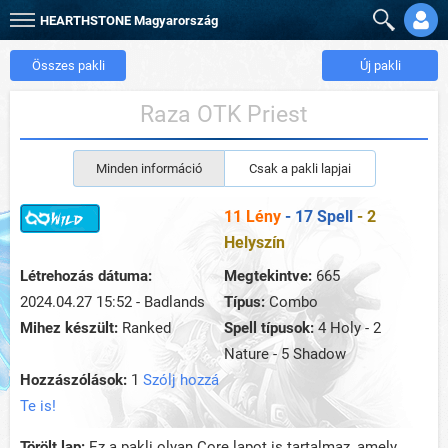
HEARTHSTONE
Magyarország
Összes pakli
Új pakli
Raza OTK Priest
Minden információ
Csak a pakli lapjai
11 Lény
- 17 Spell
- 2
Helyszín
Létrehozás dátuma:
Megtekintve:
665
2024.04.27 15:52 - Badlands
Típus:
Combo
Mihez készült:
Ranked
Spell típusok:
4 Holy - 2
Nature - 5 Shadow
Hozzászólások:
1
Szólj hozzá
Te is!
Törölt lap:
Ez a pakli olyan Core lapot is tartalmaz, amely