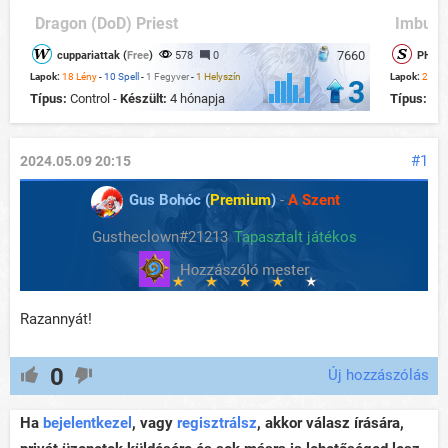
Dragon (DoD) Priest
Imbue 
7660
cuppariattak (
Free
)
578
0
PHOEN
Lapok:
18 Lény
-
10 Spell
-
1 Fegyver
-
1 Helyszín
Lapok:
20 Lé
3
Típus:
Control -
Készült:
4 hónapja
Típus:
Con
#1
2024.05.09 20:15
Gus Bohóc (
Premium
)
-
A Szent
Gustheclown#21213
Tapasztalt játékos
Razannyát!
0
Új hozzászólás
Ha
bejelentkezel
, vagy
regisztrálsz
, akkor válasz írására,