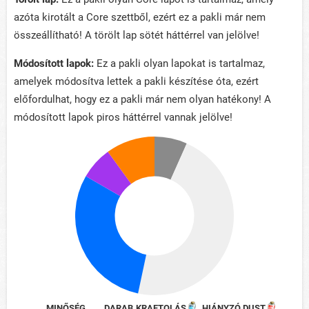
azóta kirotált a Core szettből, ezért ez a pakli már nem
összeállítható! A törölt lap sötét háttérrel van jelölve!
Módosított lapok:
Ez a pakli olyan lapokat is tartalmaz,
amelyek módosítva lettek a pakli készítése óta, ezért
előfordulhat, hogy ez a pakli már nem olyan hatékony! A
módosított lapok piros háttérrel vannak jelölve!
MINŐSÉG
DARAB
KRAFTOLÁS
HIÁNYZÓ DUST