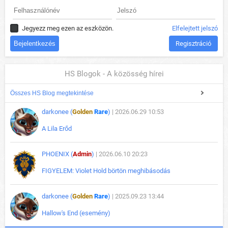
Jegyezz meg ezen az eszközön.
Elfelejtett jelszó
Regisztráció
HS Blogok - A közösség hírei
Összes HS Blog megtekintése
darkonee (
Golden
Rare
)
| 2026.06.29 10:53
A Lila Erőd
PHOENIX (
Admin
)
| 2026.06.10 20:23
FIGYELEM: Violet Hold börtön meghibásodás
darkonee (
Golden
Rare
)
| 2025.09.23 13:44
Hallow's End (esemény)