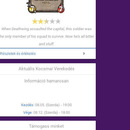
When Deathwing assaulted the capital, this soldier was
the only member of his squad to survive. Now he's all bitter
and stuff.
Részletek és értékelés
Aktuális Kocsmai Verekedés
Információ hamarosan
Kezdés:
08.05. (Szerda) - 19:00
Vége:
08.12. (Szerda) - 18:00
Támogass minket