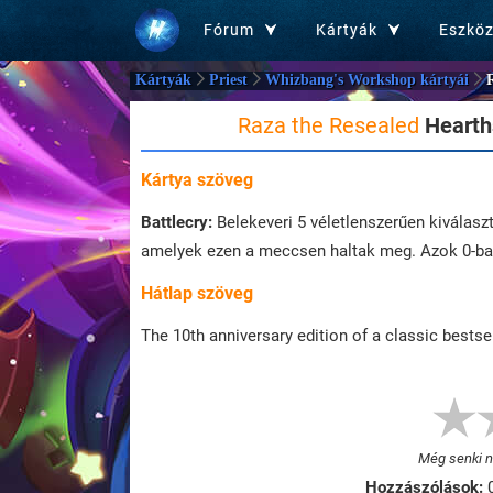
Fórum
Kártyák
Eszkö
Kártyák
Priest
Whizbang's Workshop kártyái
Raza the Resealed
Hearth
Kártya szöveg
Battlecry:
Belekeveri 5 véletlenszerűen kiválaszt
amelyek ezen a meccsen haltak meg. Azok 0-ba
Hátlap szöveg
The 10th anniversary edition of a classic bestsel
Még senki ne
Hozzászólások: