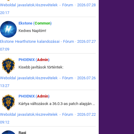
Weboldal javaslatok/észrevételek - Fórum · 2026.07.28
20:17
Ekstone (
Common
)
Kedves Naplóm!
Ekstone Hearthstone kalandozásai - Fórum · 2026.07.27
07:09
PHOENIX (
Admin
)
Kisebb javítások történtek:
Weboldal javaslatok/észrevételek - Fórum · 2026.07.26
13:27
PHOENIX (
Admin
)
Kártya változások a 36.0.3-as patch alapján frissítve az adatbázisban (képek is cserélve).
Weboldal javaslatok/észrevételek - Fórum · 2026.07.22
09:12
Ragi