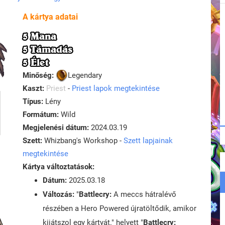
A kártya adatai
5 Mana
5 Támadás
5 Élet
Minőség:
Legendary
Kaszt:
Priest
-
Priest lapok megtekintése
Típus:
Lény
Formátum:
Wild
Megjelenési dátum:
2024.03.19
Szett:
Whizbang's Workshop -
Szett lapjainak
megtekintése
Kártya változtatások:
Dátum:
2025.03.18
Változás:
"
Battlecry:
A meccs hátralévő
részében a Hero Powered újratöltődik, amikor
kijátszol egy kártyát." helyett "
Battlecry: