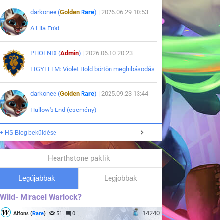
darkonee (
Golden
Rare
)
| 2026.06.29 10:53
A Lila Erőd
PHOENIX (
Admin
)
| 2026.06.10 20:23
FIGYELEM: Violet Hold börtön meghibásodás
darkonee (
Golden
Rare
)
| 2025.09.23 13:44
Hallow's End (esemény)
+ HS Blog beküldése
Hearthstone paklik
Legújabbak
Legjobbak
Wild- Miracel Warlock?
14240
Alfons (
Rare
)
51
0