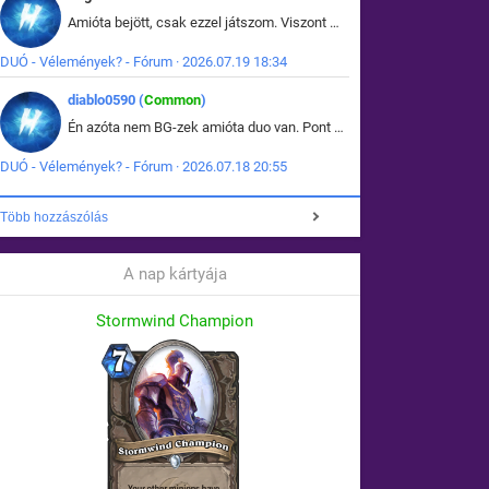
Amióta bejött, csak ezzel játszom. Viszont mint minden más - akár az alapjáték is, ez is baromira összetett lett. Néha már pár kör után is esélytelen az egész. Vagy irreállisan túltápol valaki, vagy lelép a partner, vagy csak hülye mint a segg. És amikor eljönne az én időm, na akkor jön el mindenki másé is. Engem jobban érdekelne, hogy ki milyen ratingen szokott játszani. Na ez lenne egy érdekes adat.
DUÓ - Vélemények? - Fórum · 2026.07.19 18:34
diablo0590 (
Common
)
Én azóta nem BG-zek amióta duo van. Pont azt szerettem benne, hogy rajtam múlik mi történik, nem pedig a társamon. Kérem vissza a régi BG-t :D
DUÓ - Vélemények? - Fórum · 2026.07.18 20:55
Több hozzászólás
A nap kártyája
Stormwind Champion