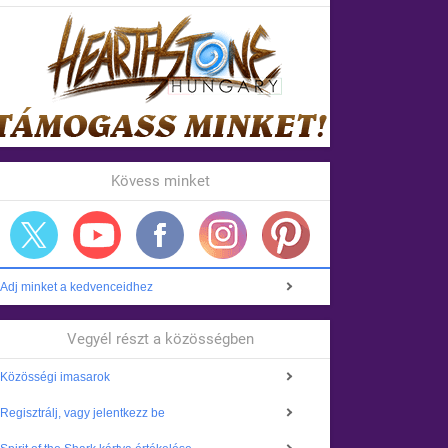
Kövess minket
Adj minket a kedvenceidhez
Vegyél részt a közösségben
Közösségi imasarok
Regisztrálj, vagy jelentkezz be