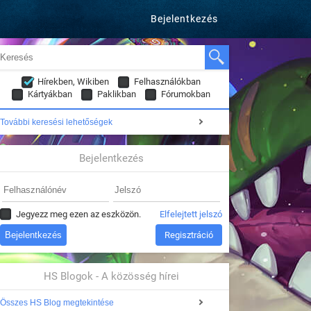
Bejelentkezés
Hírekben, Wikiben
Felhasználókban
Kártyákban
Paklikban
Fórumokban
További keresési lehetőségek
Bejelentkezés
Jegyezz meg ezen az eszközön.
Elfelejtett jelszó
Regisztráció
HS Blogok - A közösség hírei
Összes HS Blog megtekintése