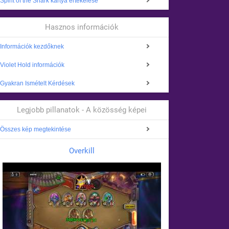
Spirit of the Shark kártya értékelése
Hasznos információk
Információk kezdőknek
Violet Hold információk
Gyakran Ismételt Kérdések
Legjobb pillanatok - A közösség képei
Összes kép megtekintése
Overkill