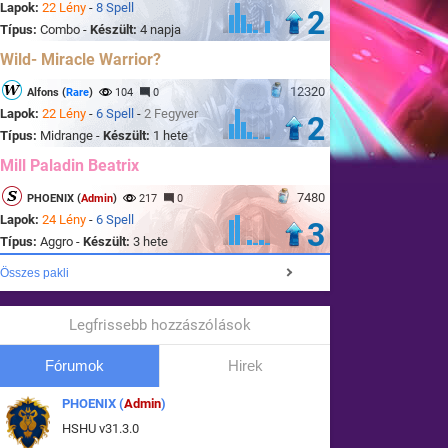
Lapok:
22 Lény
-
8 Spell
2
Típus:
Combo -
Készült:
4 napja
Wild- Miracle Warrior?
12320
Alfons (
Rare
)
104
0
Lapok:
22 Lény
-
6 Spell
-
2 Fegyver
2
Típus:
Midrange -
Készült:
1 hete
Mill Paladin Beatrix
7480
PHOENIX (
Admin
)
217
0
Lapok:
24 Lény
-
6 Spell
3
Típus:
Aggro -
Készült:
3 hete
Összes pakli
Legfrissebb hozzászólások
Fórumok
Hirek
PHOENIX (
Admin
)
HSHU v31.3.0