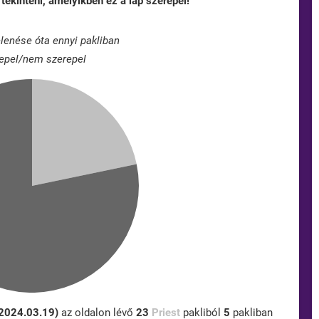
tekinteni, amelyikben ez a lap szerepel!
lenése óta ennyi pakliban
epel/nem szerepel
 2024.03.19)
az oldalon lévő
23
Priest
pakliból
5
pakliban