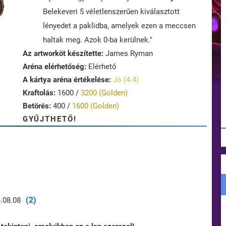
Belekeveri 5 véletlenszerűen kiválasztott
lényedet a paklidba, amelyek ezen a meccsen
haltak meg. Azok 0-ba kerülnek."
Az artworköt készítette:
James Ryman
Aréna elérhetőség:
Elérhető
A kártya aréna értékelése:
Jó (4.4)
Kraftolás:
1600 /
3200 (Golden)
Betörés:
400 /
1600 (Golden)
GYŰJTHETŐ!
(2)
.08.08