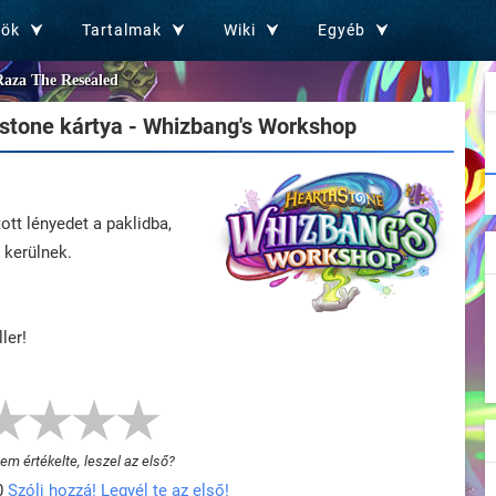
zök
Tartalmak
Wiki
Egyéb
Raza The Resealed
stone kártya - Whizbang's Workshop
ott lényedet a paklidba,
 kerülnek.
ler!
m értékelte, leszel az első?
0
Szólj hozzá! Legyél te az első!