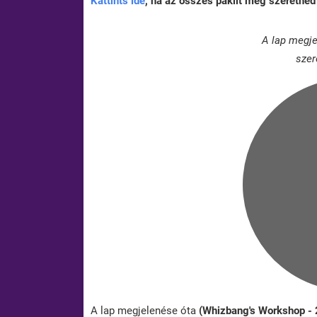
Kattints ide
, ha az összes paklit meg szeretnéd 
A lap megje
szer
A lap megjelenése óta
(Whizbang's Workshop -