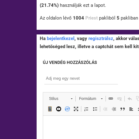
(21.74%)
használják ezt a lapot.
Az oldalon lévő
1004
Priest
pakliból
5
pakliba
Ha
bejelentkezel
, vagy
regisztrálsz
, akkor vála
lehetőséged lesz, illetve a captchát sem kell kit
ÚJ VENDÉG HOZZÁSZÓLÁS
Stílus
Formátum