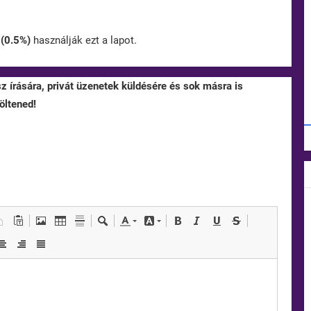
n
(0.5%)
használják ezt a lapot.
sz írására, privát üzenetek küldésére és sok másra is
öltened!