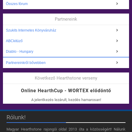
Összes fórum
Partnereink
Szukits Internetes Könyváruház
ABCkitüző
Diablo - Hungary
Partnereinkről bővebben
Következő Hearthstone verseny
Online HearthCup - WORTEX elődöntő
A jelentkezés lezárult, kezdés hamarosan!
Rólunk!
Magyar Hearthstone​ rajongói oldal 2013 óta a közösségért! Nálunk