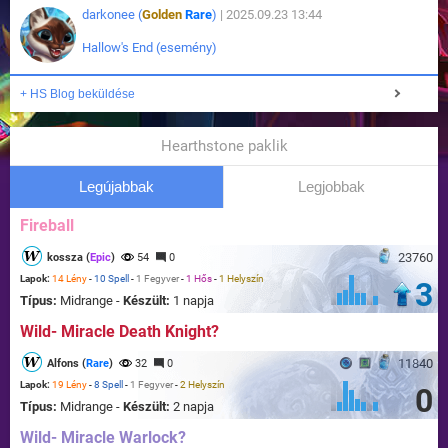
darkonee (
Golden
Rare
)
| 2025.09.23 13:44
Hallow's End (esemény)
+ HS Blog beküldése
Hearthstone paklik
Legújabbak
Legjobbak
Fireball
23760
kossza (
Epic
)
54
0
Lapok:
14 Lény
-
10 Spell
-
1 Fegyver
-
1 Hős
-
1 Helyszín
3
Típus:
Midrange -
Készült:
1 napja
Wild- Miracle Death Knight?
11840
Alfons (
Rare
)
32
0
Lapok:
19 Lény
-
8 Spell
-
1 Fegyver
-
2 Helyszín
0
Típus:
Midrange -
Készült:
2 napja
Wild- Miracle Warlock?