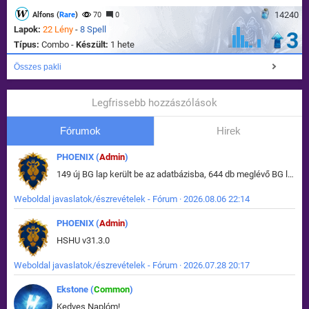
14240
Alfons (
Rare
)
70
0
Lapok:
22 Lény
-
8 Spell
3
Típus:
Combo -
Készült:
1 hete
Összes pakli
Legfrissebb hozzászólások
Fórumok
Hirek
PHOENIX (
Admin
)
149 új BG lap került be az adatbázisba, 644 db meglévő BG lap módosult, bekerültek az új képek a megváltozott lapokhoz is.
Weboldal javaslatok/észrevételek - Fórum · 2026.08.06 22:14
PHOENIX (
Admin
)
HSHU v31.3.0
Weboldal javaslatok/észrevételek - Fórum · 2026.07.28 20:17
Ekstone (
Common
)
Kedves Naplóm!