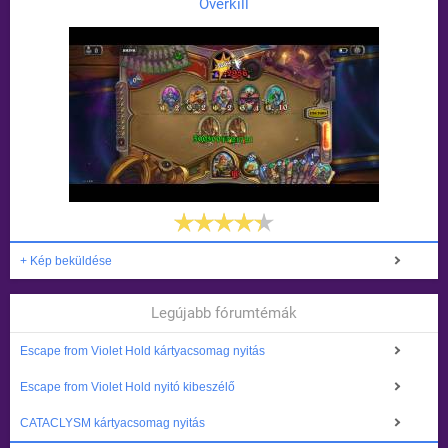
Overkill
+ Kép beküldése
Legújabb fórumtémák
Escape from Violet Hold kártyacsomag nyitás
Escape from Violet Hold nyitó kibeszélő
CATACLYSM kártyacsomag nyitás