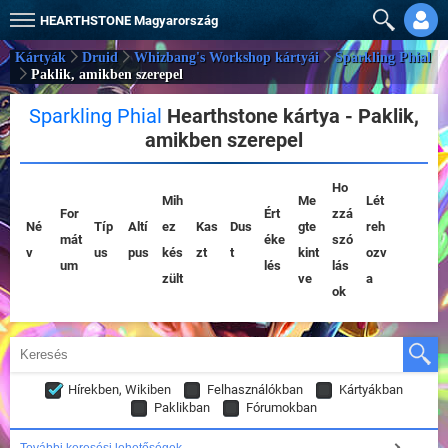
HEARTHSTONE
Magyarország
Kártyák
Druid
Whizbang's Workshop kártyái
Sparkling Phial
Paklik, amikben szerepel
Sparkling Phial
Hearthstone kártya - Paklik,
amikben szerepel
Ho
Mih
Me
Lét
For
Ért
zzá
Né
Típ
Altí
ez
Kas
Dus
gte
reh
mát
éke
szó
v
us
pus
kés
zt
t
kint
ozv
um
lés
lás
zült
ve
a
ok
Hírekben, Wikiben
Felhasználókban
Kártyákban
Paklikban
Fórumokban