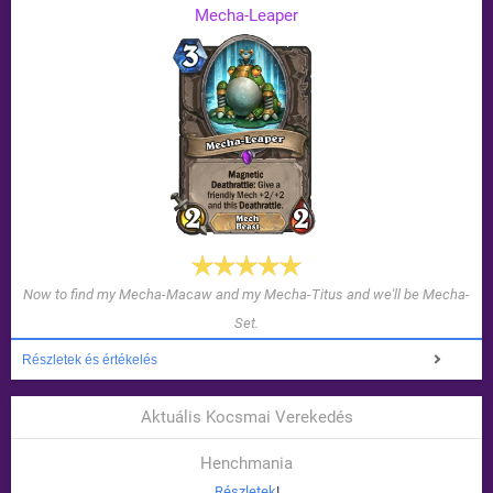
Mecha-Leaper
Now to find my Mecha-Macaw and my Mecha-Titus and we'll be Mecha-
Set.
Részletek és értékelés
Aktuális Kocsmai Verekedés
Henchmania
Részletek
!