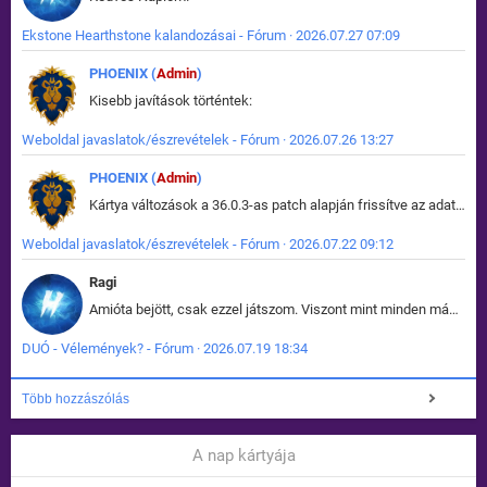
Ekstone Hearthstone kalandozásai - Fórum · 2026.07.27 07:09
PHOENIX (
Admin
)
Kisebb javítások történtek:
Weboldal javaslatok/észrevételek - Fórum · 2026.07.26 13:27
PHOENIX (
Admin
)
Kártya változások a 36.0.3-as patch alapján frissítve az adatbázisban (képek is cserélve).
Weboldal javaslatok/észrevételek - Fórum · 2026.07.22 09:12
Ragi
Amióta bejött, csak ezzel játszom. Viszont mint minden más - akár az alapjáték is, ez is baromira összetett lett. Néha már pár kör után is esélytelen az egész. Vagy irreállisan túltápol valaki, vagy lelép a partner, vagy csak hülye mint a segg. És amikor eljönne az én időm, na akkor jön el mindenki másé is. Engem jobban érdekelne, hogy ki milyen ratingen szokott játszani. Na ez lenne egy érdekes adat.
DUÓ - Vélemények? - Fórum · 2026.07.19 18:34
Több hozzászólás
A nap kártyája