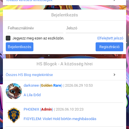
További keresési lehetőségek
Bejelentkezés
Jegyezz meg ezen az eszközön.
Elfelejtett jelszó
Regisztráció
HS Blogok - A közösség hírei
Összes HS Blog megtekintése
darkonee (
Golden
Rare
)
| 2026.06.29 10:53
A Lila Erőd
PHOENIX (
Admin
)
| 2026.06.10 20:23
FIGYELEM: Violet Hold börtön meghibásodás