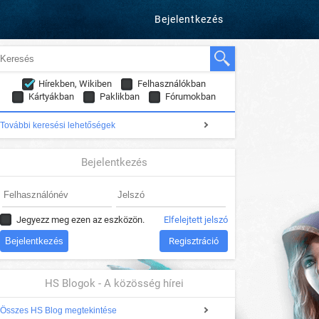
Bejelentkezés
Hírekben, Wikiben
Felhasználókban
Kártyákban
Paklikban
Fórumokban
További keresési lehetőségek
Bejelentkezés
Jegyezz meg ezen az eszközön.
Elfelejtett jelszó
Regisztráció
HS Blogok - A közösség hírei
Összes HS Blog megtekintése