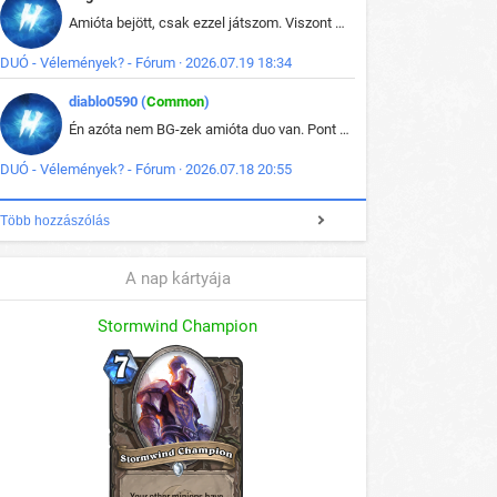
Amióta bejött, csak ezzel játszom. Viszont mint minden más - akár az alapjáték is, ez is baromira összetett lett. Néha már pár kör után is esélytelen az egész. Vagy irreállisan túltápol valaki, vagy lelép a partner, vagy csak hülye mint a segg. És amikor eljönne az én időm, na akkor jön el mindenki másé is. Engem jobban érdekelne, hogy ki milyen ratingen szokott játszani. Na ez lenne egy érdekes adat.
DUÓ - Vélemények? - Fórum · 2026.07.19 18:34
diablo0590 (
Common
)
Én azóta nem BG-zek amióta duo van. Pont azt szerettem benne, hogy rajtam múlik mi történik, nem pedig a társamon. Kérem vissza a régi BG-t :D
DUÓ - Vélemények? - Fórum · 2026.07.18 20:55
Több hozzászólás
A nap kártyája
Stormwind Champion