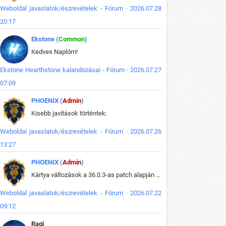
Weboldal javaslatok/észrevételek - Fórum · 2026.07.28
20:17
Ekstone (
Common
)
Kedves Naplóm!
Ekstone Hearthstone kalandozásai - Fórum · 2026.07.27
07:09
PHOENIX (
Admin
)
Kisebb javítások történtek:
Weboldal javaslatok/észrevételek - Fórum · 2026.07.26
13:27
PHOENIX (
Admin
)
Kártya változások a 36.0.3-as patch alapján frissítve az adatbázisban (képek is cserélve).
Weboldal javaslatok/észrevételek - Fórum · 2026.07.22
09:12
Ragi