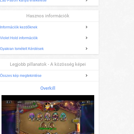
Lab Patron kártya értékelése
Hasznos információk
Információk kezdőknek
Violet Hold információk
Gyakran Ismételt Kérdések
Legjobb pillanatok - A közösség képei
Összes kép megtekintése
Overkill