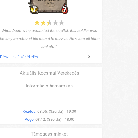
When Deathwing assaulted the capital, this soldier was
the only member of his squad to survive. Now he's all bitter
and stuff.
Részletek és értékelés
Aktuális Kocsmai Verekedés
Információ hamarosan
Kezdés:
08.05. (Szerda) - 19:00
Vége:
08.12. (Szerda) - 18:00
Támogass minket