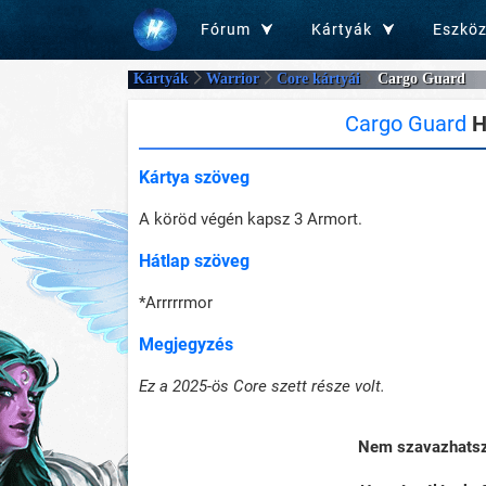
Fórum
Kártyák
Eszkö
Kártyák
Warrior
Core kártyái
Cargo Guard
Cargo Guard
H
Kártya szöveg
A köröd végén kapsz 3 Armort.
Hátlap szöveg
*Arrrrrmor
Megjegyzés
Ez a 2025-ös Core szett része volt.
Nem szavazhatsz 