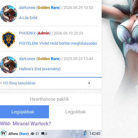
darkonee (
Golden
Rare
)
| 2026.06.29 10:53
A Lila Erőd
PHOENIX (
Admin
)
| 2026.06.10 20:23
FIGYELEM: Violet Hold börtön meghibásodás
darkonee (
Golden
Rare
)
| 2025.09.23 13:44
Hallow's End (esemény)
+ HS Blog beküldése
Hearthstone paklik
Legújabbak
Legjobbak
Wild- Miracel Warlock?
14240
Alfons (
Rare
)
51
0