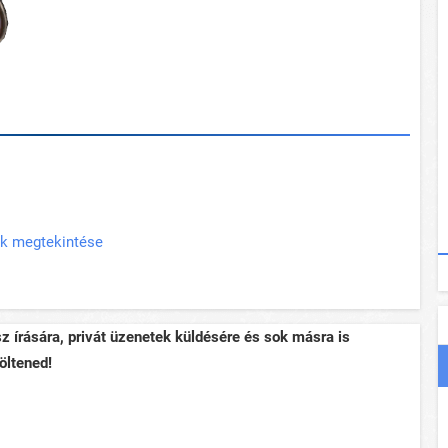
ak megtekintése
sz írására, privát üzenetek küldésére és sok másra is
öltened!