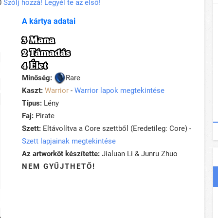
0
Szólj hozzá! Legyél te az első!
A kártya adatai
3 Mana
2 Támadás
4 Élet
Minőség:
Rare
Kaszt:
Warrior
-
Warrior lapok megtekintése
Típus:
Lény
Faj:
Pirate
Szett:
Eltávolítva a Core szettből (Eredetileg: Core) -
Szett lapjainak megtekintése
Az artworköt készítette:
Jialuan Li & Junru Zhuo
NEM GYŰJTHETŐ!