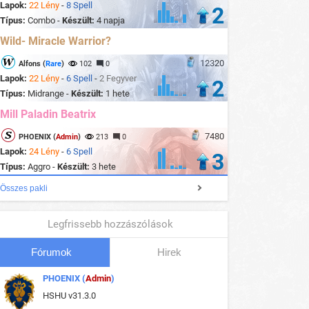
Lapok:
22 Lény
-
8 Spell
2
Típus:
Combo -
Készült:
4 napja
Wild- Miracle Warrior?
12320
Alfons (
Rare
)
102
0
Lapok:
22 Lény
-
6 Spell
-
2 Fegyver
2
Típus:
Midrange -
Készült:
1 hete
Mill Paladin Beatrix
7480
PHOENIX (
Admin
)
213
0
Lapok:
24 Lény
-
6 Spell
3
Típus:
Aggro -
Készült:
3 hete
Összes pakli
Legfrissebb hozzászólások
Fórumok
Hirek
PHOENIX (
Admin
)
HSHU v31.3.0