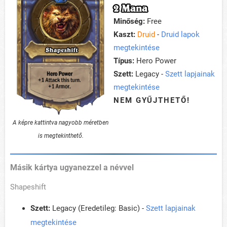
2 Mana
Minőség:
Free
Kaszt:
Druid
-
Druid lapok
megtekintése
Típus:
Hero Power
Szett:
Legacy -
Szett lapjainak
megtekintése
NEM GYŰJTHETŐ!
A képre kattintva nagyobb méretben
is megtekinthető.
Másik kártya ugyanezzel a névvel
Shapeshift
Szett:
Legacy (Eredetileg: Basic) -
Szett lapjainak
megtekintése