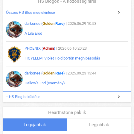
HS Blogok - A közösség hírei
Összes HS Blog megtekintése
darkonee (
Golden
Rare
)
| 2026.06.29 10:53
A Lila Erőd
PHOENIX (
Admin
)
| 2026.06.10 20:23
FIGYELEM: Violet Hold börtön meghibásodás
darkonee (
Golden
Rare
)
| 2025.09.23 13:44
Hallow's End (esemény)
+ HS Blog beküldése
Hearthstone paklik
Legújabbak
Legjobbak