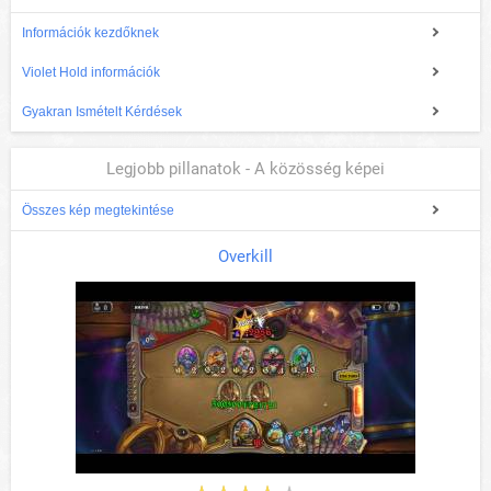
Információk kezdőknek
Violet Hold információk
Gyakran Ismételt Kérdések
Legjobb pillanatok - A közösség képei
Összes kép megtekintése
Overkill