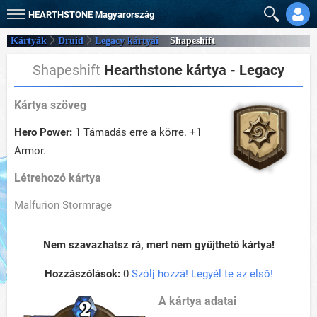
HEARTHSTONE
Magyarország
Kártyák
Druid
Legacy kártyái
Shapeshift
Shapeshift
Hearthstone kártya - Legacy
Kártya szöveg
Hero Power:
1 Támadás erre a körre. +1
Armor.
Létrehozó kártya
Malfurion Stormrage
Nem szavazhatsz rá, mert nem gyűjthető kártya!
Hozzászólások:
0
Szólj hozzá! Legyél te az első!
A kártya adatai