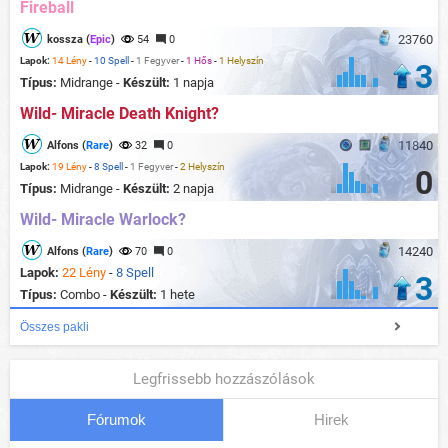
Fireball
23760
kossza (
Epic
)
54
0
Lapok:
14 Lény
-
10 Spell
-
1 Fegyver
-
1 Hős
-
1 Helyszín
3
Típus:
Midrange -
Készült:
1 napja
Wild- Miracle Death Knight?
11840
Alfons (
Rare
)
32
0
Lapok:
19 Lény
-
8 Spell
-
1 Fegyver
-
2 Helyszín
0
Típus:
Midrange -
Készült:
2 napja
Wild- Miracle Warlock?
14240
Alfons (
Rare
)
70
0
Lapok:
22 Lény
-
8 Spell
3
Típus:
Combo -
Készült:
1 hete
Összes pakli
Legfrissebb hozzászólások
Fórumok
Hirek