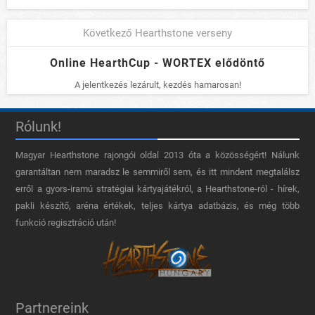
Következő Hearthstone verseny
Online HearthCup - WORTEX elődöntő
A jelentkezés lezárult, kezdés hamarosan!
Rólunk!
Magyar Hearthstone​ rajongói oldal 2013 óta a közösségért! Nálunk
garantáltan nem maradsz le semmiről sem, és itt mindent megtalálsz
erről a gyors-iramú stratégiai kártyajátékról, a Hearthstone-ról - hírek,
pakli készítő, aréna értékek, teljes kártya adatbázis, és még több
funkció regisztráció után!
Partnereink