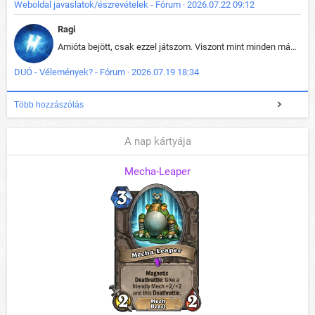
Weboldal javaslatok/észrevételek - Fórum · 2026.07.22 09:12
Ragi
Amióta bejött, csak ezzel játszom. Viszont mint minden más - akár az alapjáték is, ez is baromira összetett lett. Néha már pár kör után is esélytelen az egész. Vagy irreállisan túltápol valaki, vagy lelép a partner, vagy csak hülye mint a segg. És amikor eljönne az én időm, na akkor jön el mindenki másé is. Engem jobban érdekelne, hogy ki milyen ratingen szokott játszani. Na ez lenne egy érdekes adat.
DUÓ - Vélemények? - Fórum · 2026.07.19 18:34
Több hozzászólás
A nap kártyája
Mecha-Leaper