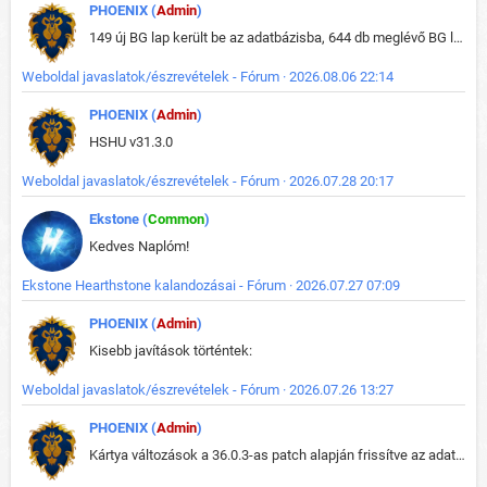
PHOENIX (
Admin
)
149 új BG lap került be az adatbázisba, 644 db meglévő BG lap módosult, bekerültek az új képek a megváltozott lapokhoz is.
Weboldal javaslatok/észrevételek - Fórum · 2026.08.06 22:14
PHOENIX (
Admin
)
HSHU v31.3.0
Weboldal javaslatok/észrevételek - Fórum · 2026.07.28 20:17
Ekstone (
Common
)
Kedves Naplóm!
Ekstone Hearthstone kalandozásai - Fórum · 2026.07.27 07:09
PHOENIX (
Admin
)
Kisebb javítások történtek:
Weboldal javaslatok/észrevételek - Fórum · 2026.07.26 13:27
PHOENIX (
Admin
)
Kártya változások a 36.0.3-as patch alapján frissítve az adatbázisban (képek is cserélve).