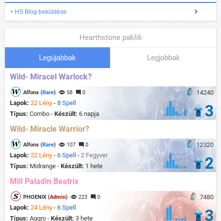
+ HS Blog beküldése
Hearthstone paklik
Legújabbak
Legjobbak
Wild- Miracel Warlock?
14240
Alfons (
Rare
)
58
0
Lapok:
22 Lény
-
8 Spell
3
Típus:
Combo -
Készült:
6 napja
Wild- Miracle Warrior?
12320
Alfons (
Rare
)
107
0
Lapok:
22 Lény
-
6 Spell
-
2 Fegyver
2
Típus:
Midrange -
Készült:
1 hete
Mill Paladin Beatrix
7480
PHOENIX (
Admin
)
223
0
Lapok:
24 Lény
-
6 Spell
3
Típus:
Aggro -
Készült:
3 hete