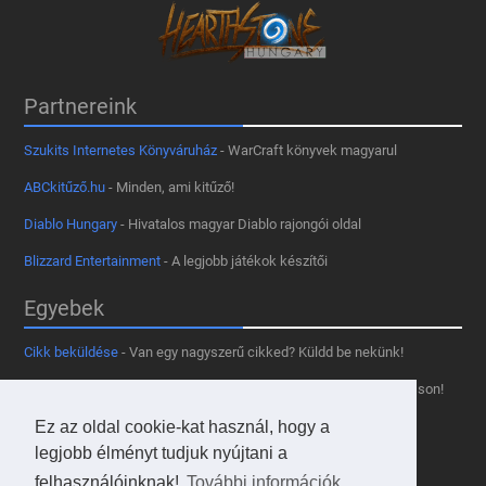
Partnereink
Szukits Internetes Könyváruház
- WarCraft könyvek magyarul
ABCkitűző.hu
- Minden, ami kitűző!
Diablo Hungary
- Hivatalos magyar Diablo rajongói oldal
Blizzard Entertainment
- A legjobb játékok készítői
Egyebek
Cikk beküldése
- Van egy nagyszerű cikked? Küldd be nekünk!
Támogass minket
- Tetszik az oldal? Segíts, hogy fennmaradhasson!
Ez az oldal cookie-kat használ, hogy a
Kapcsolat, médiaajánlat
- Lépj velünk kapcsolatba!
legjobb élményt tudjuk nyújtani a
Használd a tooltipünket
- A saját oldaladon is!
felhasználóinknak!
További információk