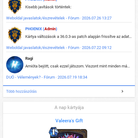
Kisebb javítások történtek:
Weboldal javaslatok/észrevételek - Fórum · 2026.07.26 13:27
PHOENIX (
Admin
)
Kártya változások a 36.0.3-as patch alapján frissítve az adatbázisban (képek is cserélve).
Weboldal javaslatok/észrevételek - Fórum · 2026.07.22 09:12
Ragi
Amióta bejött, csak ezzel játszom. Viszont mint minden más - akár az alapjáték is, ez is baromira összetett lett. Néha már pár kör után is esélytelen az egész. Vagy irreállisan túltápol valaki, vagy lelép a partner, vagy csak hülye mint a segg. És amikor eljönne az én időm, na akkor jön el mindenki másé is. Engem jobban érdekelne, hogy ki milyen ratingen szokott játszani. Na ez lenne egy érdekes adat.
DUÓ - Vélemények? - Fórum · 2026.07.19 18:34
Több hozzászólás
A nap kártyája
Valeera's Gift