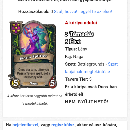
Hozzászólások:
0
Szólj hozzá! Legyél te az első!
A kártya adatai
5 Támadás
5 Élet
Típus:
Lény
Faj:
Naga
Szett:
Battlegrounds -
Szett
lapjainak megtekintése
Tavern Tier:
5
Ez a kártya csak Duos-ban
érhető el!
A képre kattintva nagyobb méretben
NEM GYŰJTHETŐ!
is megtekinthető.
Ha
bejelentkezel
, vagy
regisztrálsz
, akkor válasz írására,