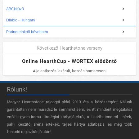
ABCkitüző
Diablo - Hungary
Partnereinkről bővebben
Következő Hearthstone verseny
Online HearthCup - WORTEX elődöntő
A jelentkezés lezárult, kezdés hamarosan!
Rólunk!
Magyar Hearthstone​ rajongói oldal 2013 óta a közösségért! Nálunk
garantáltan nem maradsz le semmiről sem, és itt mindent megtalálsz
erről a gyors-iramú stratégiai kártyajátékról, a Hearthstone-ról - hírek,
pakli készítő, aréna értékek, teljes kártya adatbázis, és még több
funkció regisztráció után!