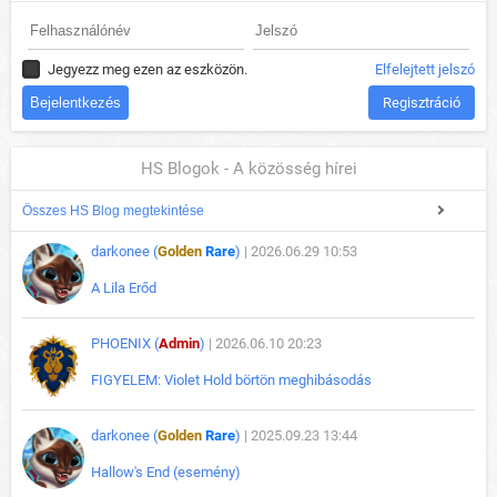
Jegyezz meg ezen az eszközön.
Elfelejtett jelszó
Regisztráció
HS Blogok - A közösség hírei
Összes HS Blog megtekintése
darkonee (
Golden
Rare
)
| 2026.06.29 10:53
A Lila Erőd
PHOENIX (
Admin
)
| 2026.06.10 20:23
FIGYELEM: Violet Hold börtön meghibásodás
darkonee (
Golden
Rare
)
| 2025.09.23 13:44
Hallow's End (esemény)