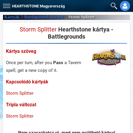
HEARTHSTONE
Magyarország
Kártyák
Battlegrounds kártyái
Storm Splitter
Storm Splitter
Hearthstone kártya -
Battlegrounds
Kártya szöveg
Once per turn, after you
Pass
a Tavern
spell, get a new copy of it.
Kapcsolódó kártyák
Storm Splitter
Tripla változat
Storm Splitter
Nem szavazhatsz rá, mert nem gyűjthető kártya!