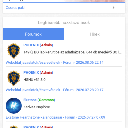
Összes pakli
Legfrissebb hozzászólások
Fórumok
Hirek
PHOENIX (
Admin
)
149 új BG lap került be az adatbázisba, 644 db meglévő BG lap módosult, bekerültek az új képek a megváltozott lapokhoz is.
Weboldal javaslatok/észrevételek - Fórum · 2026.08.06 22:14
PHOENIX (
Admin
)
HSHU v31.3.0
Weboldal javaslatok/észrevételek - Fórum · 2026.07.28 20:17
Ekstone (
Common
)
Kedves Naplóm!
Ekstone Hearthstone kalandozásai - Fórum · 2026.07.27 07:09
PHOENIX (
Admin
)