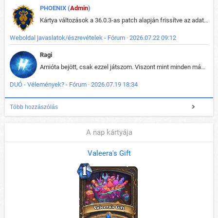
PHOENIX (
Admin
)
Kártya változások a 36.0.3-as patch alapján frissítve az adatbázisban (képek is cserélve).
Weboldal javaslatok/észrevételek - Fórum · 2026.07.22 09:12
Ragi
Amióta bejött, csak ezzel játszom. Viszont mint minden más - akár az alapjáték is, ez is baromira összetett lett. Néha már pár kör után is esélytelen az egész. Vagy irreállisan túltápol valaki, vagy lelép a partner, vagy csak hülye mint a segg. És amikor eljönne az én időm, na akkor jön el mindenki másé is. Engem jobban érdekelne, hogy ki milyen ratingen szokott játszani. Na ez lenne egy érdekes adat.
DUÓ - Vélemények? - Fórum · 2026.07.19 18:34
Több hozzászólás
A nap kártyája
Valeera's Gift