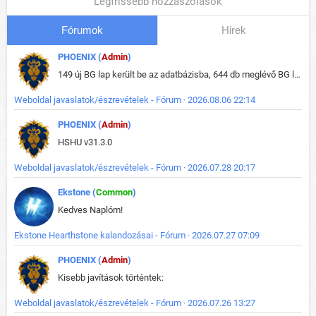
Legfrissebb hozzászólások
Fórumok
Hirek
PHOENIX (
Admin
)
149 új BG lap került be az adatbázisba, 644 db meglévő BG lap módosult, bekerültek az új képek a megváltozott lapokhoz is.
Weboldal javaslatok/észrevételek - Fórum · 2026.08.06 22:14
PHOENIX (
Admin
)
HSHU v31.3.0
Weboldal javaslatok/észrevételek - Fórum · 2026.07.28 20:17
Ekstone (
Common
)
Kedves Naplóm!
Ekstone Hearthstone kalandozásai - Fórum · 2026.07.27 07:09
PHOENIX (
Admin
)
Kisebb javítások történtek:
Weboldal javaslatok/észrevételek - Fórum · 2026.07.26 13:27