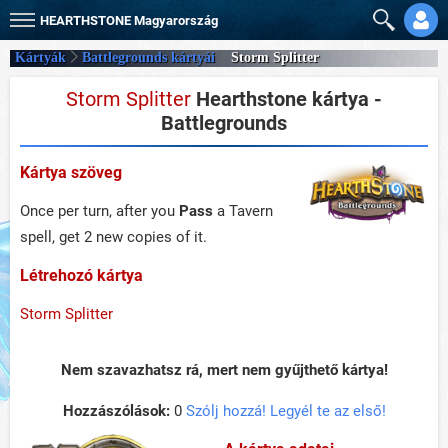
HEARTHSTONE
Magyarország
Kártyák
Battlegrounds kártyái
Storm Splitter
Storm Splitter
Hearthstone kártya -
Battlegrounds
Kártya szöveg
Once per turn, after you
Pass
a Tavern
spell, get 2 new copies of it.
Létrehozó kártya
Storm Splitter
Nem szavazhatsz rá, mert nem gyűjthető kártya!
Hozzászólások:
0
Szólj hozzá! Legyél te az első!