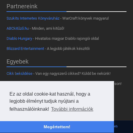
Partnereink
Szukits Internetes Könyváruház
- WarCraft könyvek magyarul
ABCkitűző.hu
- Minden, ami kitűző!
Diablo Hungary
- Hivatalos magyar Diablo rajongói oldal
Blizzard Entertainment
- A legjobb játékok készítői
Egyebek
Cikk beküldése
- Van egy nagyszerű cikked? Küldd be nekünk!
Támogass minket
- Tetszik az oldal? Segíts, hogy fennmaradhasson!
Ez az oldal cookie-kat használ, hogy a
Kapcsolat, médiaajánlat
- Lépj velünk kapcsolatba!
legjobb élményt tudjuk nyújtani a
Használd a tooltipünket
- A saját oldaladon is!
felhasználóinknak!
További információk
Adatvédelmi szabályzat
- A felhasználókért!
© 2013 - 2026 Hearthstone Hungary v31.3.0. - Borovi Bence | Powered by
JsWeb
Megértettem!