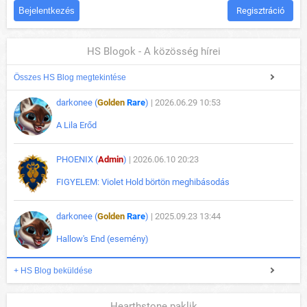
Regisztráció
HS Blogok - A közösség hírei
Összes HS Blog megtekintése
darkonee (
Golden
Rare
)
| 2026.06.29 10:53
A Lila Erőd
PHOENIX (
Admin
)
| 2026.06.10 20:23
FIGYELEM: Violet Hold börtön meghibásodás
darkonee (
Golden
Rare
)
| 2025.09.23 13:44
Hallow's End (esemény)
+ HS Blog beküldése
Hearthstone paklik