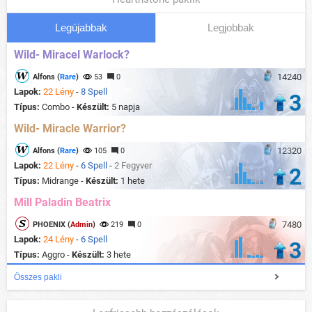
Legújabbak
Legjobbak
Wild- Miracel Warlock?
14240
Alfons (
Rare
)
53
0
Lapok:
22 Lény
-
8 Spell
3
Típus:
Combo -
Készült:
5 napja
Wild- Miracle Warrior?
12320
Alfons (
Rare
)
105
0
Lapok:
22 Lény
-
6 Spell
-
2 Fegyver
2
Típus:
Midrange -
Készült:
1 hete
Mill Paladin Beatrix
7480
PHOENIX (
Admin
)
219
0
Lapok:
24 Lény
-
6 Spell
3
Típus:
Aggro -
Készült:
3 hete
Összes pakli