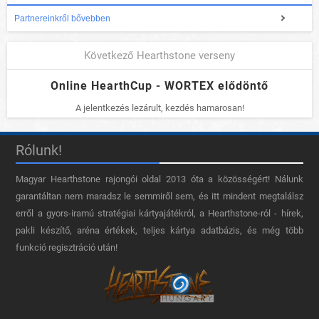
Partnereinkről bővebben
Következő Hearthstone verseny
Online HearthCup - WORTEX elődöntő
A jelentkezés lezárult, kezdés hamarosan!
Rólunk!
Magyar Hearthstone​ rajongói oldal 2013 óta a közösségért! Nálunk
garantáltan nem maradsz le semmiről sem, és itt mindent megtalálsz
erről a gyors-iramú stratégiai kártyajátékról, a Hearthstone-ról - hírek,
pakli készítő, aréna értékek, teljes kártya adatbázis, és még több
funkció regisztráció után!