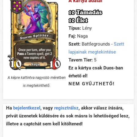
A kártya adatai
10 Támadás
10 Élet
Típus:
Lény
Faj:
Naga
Szett:
Battlegrounds -
Szett
lapjainak megtekintése
Tavern Tier:
5
Ez a kártya csak Duos-ban
érhető el!
A képre kattintva nagyobb méretben
NEM GYŰJTHETŐ!
is megtekinthető.
Ha
bejelentkezel
, vagy
regisztrálsz
, akkor válasz írására,
privát üzenetek küldésére és sok másra is lehetőséged lesz,
illetve a captchát sem kell kitöltened!