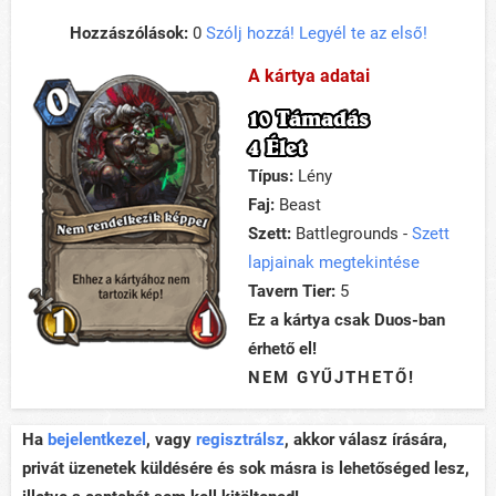
Hozzászólások:
0
Szólj hozzá! Legyél te az első!
A kártya adatai
10 Támadás
4 Élet
Típus:
Lény
Faj:
Beast
Szett:
Battlegrounds -
Szett
lapjainak megtekintése
Tavern Tier:
5
Ez a kártya csak Duos-ban
érhető el!
NEM GYŰJTHETŐ!
Ha
bejelentkezel
, vagy
regisztrálsz
, akkor válasz írására,
privát üzenetek küldésére és sok másra is lehetőséged lesz,