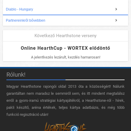
Diablo - Hungary
Partnereinkről bővebben
Következő Hearthstone verseny
Online HearthCup - WORTEX elődöntő
A jelentkezés lezárult, kezdés hamarosan!
Rólunk!
Magyar Hearthstone​ rajongói oldal 2013 óta a közösségért! Nálunk
garantáltan nem maradsz le semmiről sem, és itt mindent megtalálsz
erről a gyors-iramú stratégiai kártyajátékról, a Hearthstone-ról - hírek,
pakli készítő, aréna értékek, teljes kártya adatbázis, és még több
funkció regisztráció után!