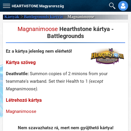
HEARTHSTONE
Magyarország
Kártyák
Battlegrounds kártyái
Magnanimoose
Magnanimoose
Hearthstone kártya -
Battlegrounds
Ez a kártya jelenleg nem elérhető!
Kártya szöveg
Deathrattle:
Summon copies of 2 minions from your
teammate's warband. Set their Health to 1
(except
Magnanimoose).
Létrehozó kártya
Magnanimoose
Nem szavazhatsz rá, mert nem gyűjthető kártya!