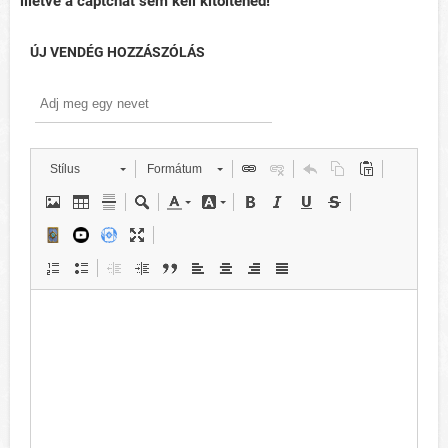
illetve a captchát sem kell kitöltened!
ÚJ VENDÉG HOZZÁSZÓLÁS
Stílus
Formátum