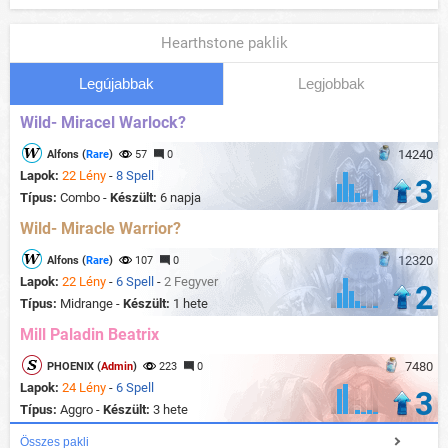
Hearthstone paklik
Legújabbak
Legjobbak
Wild- Miracel Warlock?
14240
Alfons (
Rare
)
57
0
Lapok:
22 Lény
-
8 Spell
3
Típus:
Combo -
Készült:
6 napja
Wild- Miracle Warrior?
12320
Alfons (
Rare
)
107
0
Lapok:
22 Lény
-
6 Spell
-
2 Fegyver
2
Típus:
Midrange -
Készült:
1 hete
Mill Paladin Beatrix
7480
PHOENIX (
Admin
)
223
0
Lapok:
24 Lény
-
6 Spell
3
Típus:
Aggro -
Készült:
3 hete
Összes pakli