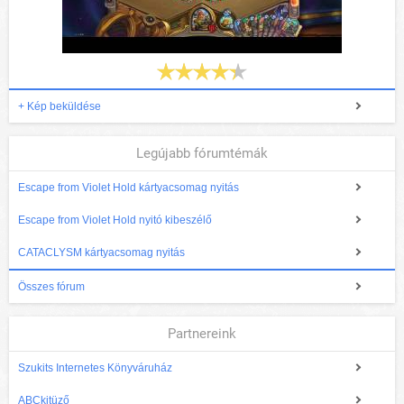
+ Kép beküldése
Legújabb fórumtémák
Escape from Violet Hold kártyacsomag nyitás
Escape from Violet Hold nyitó kibeszélő
CATACLYSM kártyacsomag nyitás
Összes fórum
Partnereink
Szukits Internetes Könyváruház
ABCkitüző