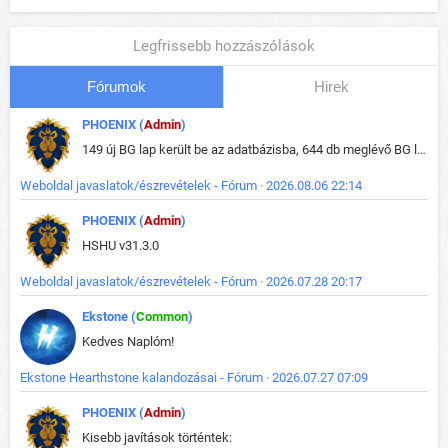
Legfrissebb hozzászólások
Fórumok
Hirek
PHOENIX (
Admin
)
149 új BG lap került be az adatbázisba, 644 db meglévő BG lap módosult, bekerültek az új képek a megváltozott lapokhoz is.
Weboldal javaslatok/észrevételek - Fórum · 2026.08.06 22:14
PHOENIX (
Admin
)
HSHU v31.3.0
Weboldal javaslatok/észrevételek - Fórum · 2026.07.28 20:17
Ekstone (
Common
)
Kedves Naplóm!
Ekstone Hearthstone kalandozásai - Fórum · 2026.07.27 07:09
PHOENIX (
Admin
)
Kisebb javítások történtek: