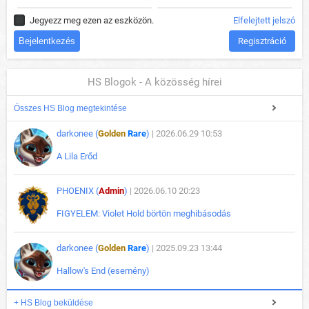
Jegyezz meg ezen az eszközön.
Elfelejtett jelszó
Regisztráció
HS Blogok - A közösség hírei
Összes HS Blog megtekintése
darkonee (
Golden
Rare
)
| 2026.06.29 10:53
A Lila Erőd
PHOENIX (
Admin
)
| 2026.06.10 20:23
FIGYELEM: Violet Hold börtön meghibásodás
darkonee (
Golden
Rare
)
| 2025.09.23 13:44
Hallow's End (esemény)
+ HS Blog beküldése