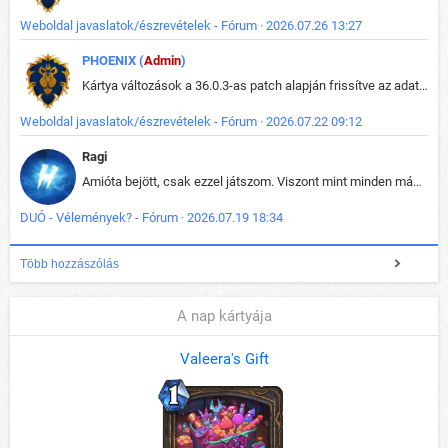
Weboldal javaslatok/észrevételek - Fórum · 2026.07.26 13:27
PHOENIX (
Admin
)
Kártya változások a 36.0.3-as patch alapján frissítve az adatbázisban (képek is cserélve).
Weboldal javaslatok/észrevételek - Fórum · 2026.07.22 09:12
Ragi
Amióta bejött, csak ezzel játszom. Viszont mint minden más - akár az alapjáték is, ez is baromira összetett lett. Néha már pár kör után is esélytelen az egész. Vagy irreállisan túltápol valaki, vagy lelép a partner, vagy csak hülye mint a segg. És amikor eljönne az én időm, na akkor jön el mindenki másé is. Engem jobban érdekelne, hogy ki milyen ratingen szokott játszani. Na ez lenne egy érdekes adat.
DUÓ - Vélemények? - Fórum · 2026.07.19 18:34
Több hozzászólás
A nap kártyája
Valeera's Gift