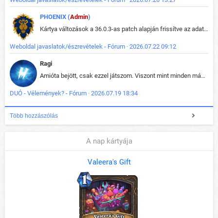
PHOENIX (
Admin
)
Kártya változások a 36.0.3-as patch alapján frissítve az adatbázisban (képek is cserélve).
Weboldal javaslatok/észrevételek - Fórum · 2026.07.22 09:12
Ragi
Amióta bejött, csak ezzel játszom. Viszont mint minden más - akár az alapjáték is, ez is baromira összetett lett. Néha már pár kör után is esélytelen az egész. Vagy irreállisan túltápol valaki, vagy lelép a partner, vagy csak hülye mint a segg. És amikor eljönne az én időm, na akkor jön el mindenki másé is. Engem jobban érdekelne, hogy ki milyen ratingen szokott játszani. Na ez lenne egy érdekes adat.
DUÓ - Vélemények? - Fórum · 2026.07.19 18:34
Több hozzászólás
A nap kártyája
Valeera's Gift