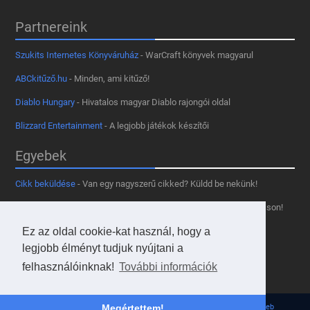
Partnereink
Szukits Internetes Könyváruház
- WarCraft könyvek magyarul
ABCkitűző.hu
- Minden, ami kitűző!
Diablo Hungary
- Hivatalos magyar Diablo rajongói oldal
Blizzard Entertainment
- A legjobb játékok készítői
Egyebek
Cikk beküldése
- Van egy nagyszerű cikked? Küldd be nekünk!
Támogass minket
- Tetszik az oldal? Segíts, hogy fennmaradhasson!
Ez az oldal cookie-kat használ, hogy a
Kapcsolat, médiaajánlat
- Lépj velünk kapcsolatba!
legjobb élményt tudjuk nyújtani a
Használd a tooltipünket
- A saját oldaladon is!
felhasználóinknak!
További információk
Adatvédelmi szabályzat
- A felhasználókért!
© 2013 - 2026 Hearthstone Hungary v31.3.0. - Borovi Bence | Powered by
Megértettem!
JsWeb