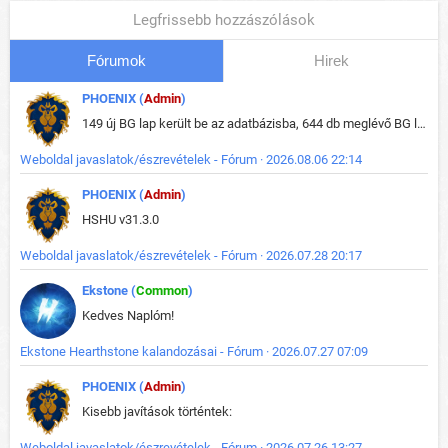
Legfrissebb hozzászólások
Fórumok
Hirek
PHOENIX (
Admin
)
149 új BG lap került be az adatbázisba, 644 db meglévő BG lap módosult, bekerültek az új képek a megváltozott lapokhoz is.
Weboldal javaslatok/észrevételek - Fórum · 2026.08.06 22:14
PHOENIX (
Admin
)
HSHU v31.3.0
Weboldal javaslatok/észrevételek - Fórum · 2026.07.28 20:17
Ekstone (
Common
)
Kedves Naplóm!
Ekstone Hearthstone kalandozásai - Fórum · 2026.07.27 07:09
PHOENIX (
Admin
)
Kisebb javítások történtek:
Weboldal javaslatok/észrevételek - Fórum · 2026.07.26 13:27