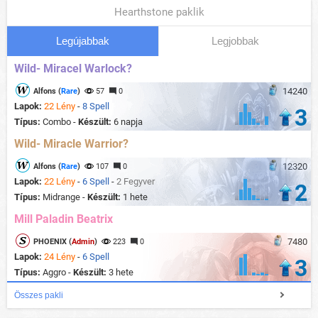
Hearthstone paklik
Legújabbak
Legjobbak
Wild- Miracel Warlock?
14240
Alfons (
Rare
)
57
0
Lapok:
22 Lény
-
8 Spell
3
Típus:
Combo -
Készült:
6 napja
Wild- Miracle Warrior?
12320
Alfons (
Rare
)
107
0
Lapok:
22 Lény
-
6 Spell
-
2 Fegyver
2
Típus:
Midrange -
Készült:
1 hete
Mill Paladin Beatrix
7480
PHOENIX (
Admin
)
223
0
Lapok:
24 Lény
-
6 Spell
3
Típus:
Aggro -
Készült:
3 hete
Összes pakli