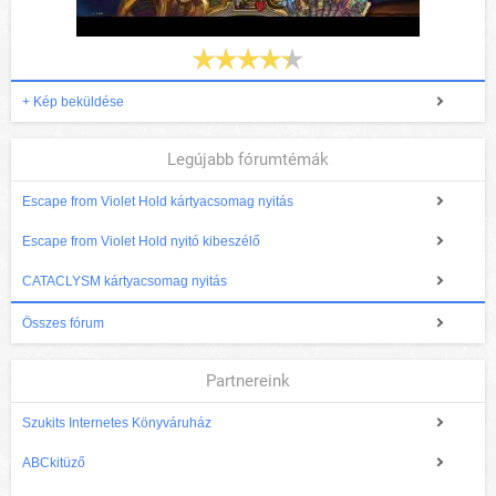
+ Kép beküldése
Legújabb fórumtémák
Escape from Violet Hold kártyacsomag nyitás
Escape from Violet Hold nyitó kibeszélő
CATACLYSM kártyacsomag nyitás
Összes fórum
Partnereink
Szukits Internetes Könyváruház
ABCkitüző