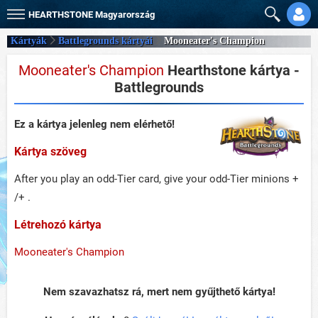
HEARTHSTONE
Magyarország
Kártyák
Battlegrounds kártyái
Mooneater's Champion
Mooneater's Champion
Hearthstone kártya -
Battlegrounds
Ez a kártya jelenleg nem elérhető!
Kártya szöveg
After you play an odd-Tier card, give your odd-Tier minions +
/+ .
Létrehozó kártya
Mooneater's Champion
Nem szavazhatsz rá, mert nem gyűjthető kártya!