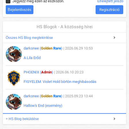
Jegyezz meg ezen az eszközön.
Elfelejtett jelszó
Regisztráció
HS Blogok - A közösség hírei
Összes HS Blog megtekintése
darkonee (
Golden
Rare
)
| 2026.06.29 10:53
A Lila Erőd
PHOENIX (
Admin
)
| 2026.06.10 20:23
FIGYELEM: Violet Hold börtön meghibásodás
darkonee (
Golden
Rare
)
| 2025.09.23 13:44
Hallow's End (esemény)
+ HS Blog beküldése