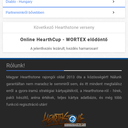
Diablo - Hungary
Partnereinkről bővebben
Következő Hearthstone verseny
Online HearthCup - WORTEX elődöntő
A jelentkezés lezárult, kezdés hamarosan!
Rólunk!
Magyar Hearthstone​ rajongói oldal 2013 óta a közösségért! Nálunk
garantáltan nem maradsz le semmiről sem, és itt mindent megtalálsz
erről a gyors-iramú stratégiai kártyajátékról, a Hearthstone-ról - hírek,
pakli készítő, aréna értékek, teljes kártya adatbázis, és még több
funkció regisztráció után!