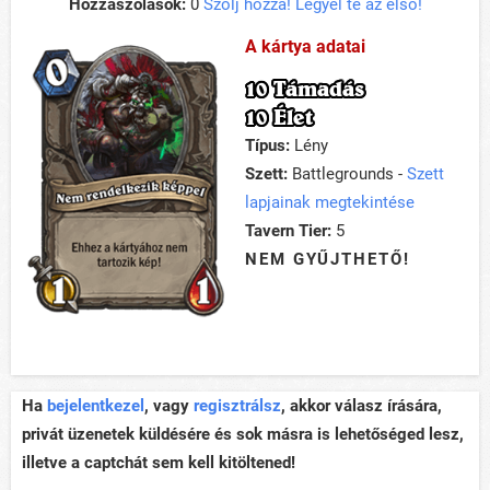
Hozzászólások:
0
Szólj hozzá! Legyél te az első!
A kártya adatai
10 Támadás
10 Élet
Típus:
Lény
Szett:
Battlegrounds -
Szett
lapjainak megtekintése
Tavern Tier:
5
NEM GYŰJTHETŐ!
Ha
bejelentkezel
, vagy
regisztrálsz
, akkor válasz írására,
privát üzenetek küldésére és sok másra is lehetőséged lesz,
illetve a captchát sem kell kitöltened!