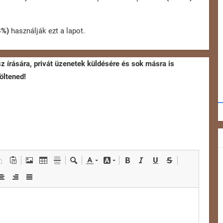
3%)
használják ezt a lapot.
sz írására, privát üzenetek küldésére és sok másra is
öltened!