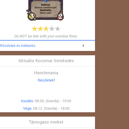
Do NOT be late with your overdue fines.
Részletek és értékelés
Aktuális Kocsmai Verekedés
Henchmania
Részletek
!
Kezdés:
08.05. (Szerda) - 19:00
Vége:
08.12. (Szerda) - 18:00
Támogass minket