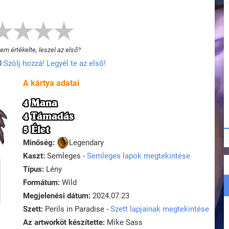
m értékelte, leszel az első?
0
Szólj hozzá! Legyél te az első!
A kártya adatai
4 Mana
4 Támadás
5 Élet
Minőség:
Legendary
Kaszt:
Semleges -
Semleges lapok megtekintése
Típus:
Lény
Formátum:
Wild
Megjelenési dátum:
2024.07.23
Szett:
Perils in Paradise -
Szett lapjainak megtekintése
Az artworköt készítette:
Mike Sass