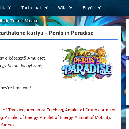
zök
Tartalmak
Wiki
Egyéb
iftah, Trusted Vendor
arthstone kártya - Perils in Paradise
y elképesztő Amuletet,
 egy hamisítványt kap!)
hey're timeless!"
t of Tracking
,
Amulet of Tracking
,
Amulet of Critters
,
Amulet
ng
,
Amulet of Energy
,
Amulet of Energy
,
Amulet of Mobility
,
 Strides