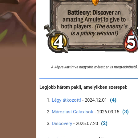
A képre kattintva nagyobb méretben is megtekinthető.
Legjobb három pakli, amelyikben szerepel:
(4)
Légy átkozott!
- 2024.12.01
(3)
Márcziusi Galaxisok
- 2026.03.15
(2)
Discovery
- 2025.07.20