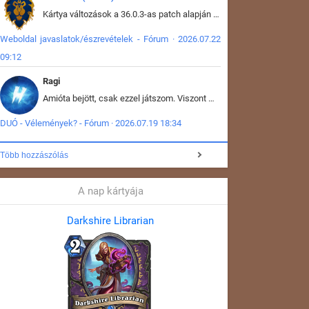
Kártya változások a 36.0.3-as patch alapján frissítve az adatbázisban (képek is cserélve).
Weboldal javaslatok/észrevételek - Fórum · 2026.07.22
09:12
Ragi
Amióta bejött, csak ezzel játszom. Viszont mint minden más - akár az alapjáték is, ez is baromira összetett lett. Néha már pár kör után is esélytelen az egész. Vagy irreállisan túltápol valaki, vagy lelép a partner, vagy csak hülye mint a segg. És amikor eljönne az én időm, na akkor jön el mindenki másé is. Engem jobban érdekelne, hogy ki milyen ratingen szokott játszani. Na ez lenne egy érdekes adat.
DUÓ - Vélemények? - Fórum · 2026.07.19 18:34
Több hozzászólás
A nap kártyája
Darkshire Librarian