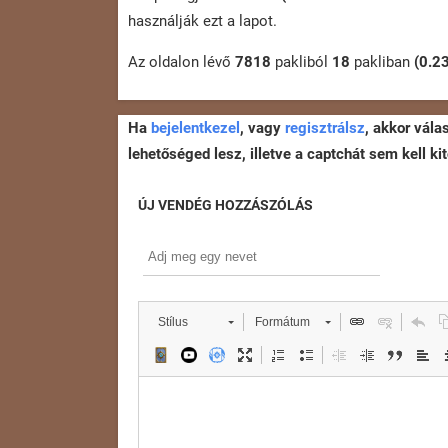
használják ezt a lapot.
Az oldalon lévő
7818
pakliból
18
pakliban
(0.2
Ha
bejelentkezel
, vagy
regisztrálsz
, akkor vála
lehetőséged lesz, illetve a captchát sem kell kit
ÚJ VENDÉG HOZZÁSZÓLÁS
Stílus
Formátum