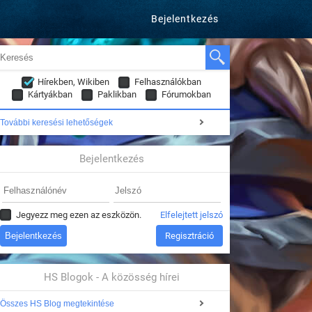
Bejelentkezés
Hírekben, Wikiben
Felhasználókban
Kártyákban
Paklikban
Fórumokban
További keresési lehetőségek
Bejelentkezés
Jegyezz meg ezen az eszközön.
Elfelejtett jelszó
Regisztráció
HS Blogok - A közösség hírei
Összes HS Blog megtekintése