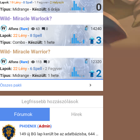
Lapok:
19 Lény
-
8 Spell
-
1 Fegyver
-
2 Helyszín
0
Típus:
Midrange -
Készült:
6 órája
Wild- Miracle Warlock?
14240
Alfons (
Rare
)
63
0
Lapok:
22 Lény
-
8 Spell
3
Típus:
Combo -
Készült:
1 hete
Wild- Miracle Warrior?
12320
Alfons (
Rare
)
113
0
Lapok:
22 Lény
-
6 Spell
-
2 Fegyver
2
Típus:
Midrange -
Készült:
1 hete
Összes pakli
Legfrissebb hozzászólások
Fórumok
Hirek
PHOENIX (
Admin
)
149 új BG lap került be az adatbázisba, 644 db meglévő BG lap módosult, bekerültek az új képek a megváltozott lapokhoz is.