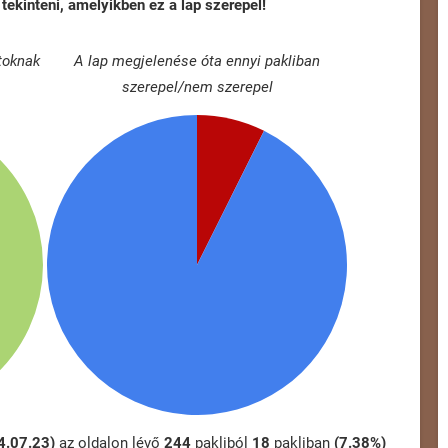
tekinteni, amelyikben ez a lap szerepel!
toknak
A lap megjelenése óta ennyi pakliban
szerepel/nem szerepel
24.07.23)
az oldalon lévő
244
pakliból
18
pakliban
(7.38%)