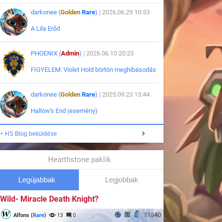
darkonee (
Golden
Rare
)
| 2026.06.29 10:53
A Lila Erőd
PHOENIX (
Admin
)
| 2026.06.10 20:23
FIGYELEM: Violet Hold börtön meghibásodás
darkonee (
Golden
Rare
)
| 2025.09.23 13:44
Hallow's End (esemény)
+ HS Blog beküldése
Hearthstone paklik
Legújabbak
Legjobbak
Wild- Miracle Death Knight?
11840
Alfons (
Rare
)
13
0