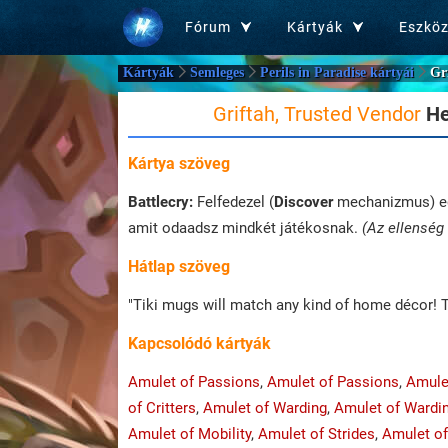
Fórum
Kártyák
Eszkö
Kártyák
Semleges
Perils in Paradise kártyái
Gr
Griftah, Trusted Vendor
He
Kártya szöveg
Battlecry:
Felfedezel (
Discover
mechanizmus) eg
amit odaadsz mindkét játékosnak.
(Az ellenség
Hátlap szöveg
"Tiki mugs will match any kind of home décor! T
Kapcsolódó kártyák
Amulet of Passions
,
Amulet of Passions
,
Amule
of Critters
,
Amulet of Warding
,
Amulet of Wardi
Amulet of Mobility
,
Amulet of Strides
,
Amulet of