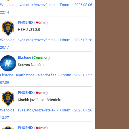
Weboldal javaslatok/észrevételek - Fórum · 2026.08.06
22:14
PHOENIX (
Admin
)
HSHU v31.3.0
Weboldal javaslatok/észrevételek - Fórum · 2026.07.28
20:17
Ekstone (
Common
)
Kedves Naplóm!
Ekstone Hearthstone kalandozásai - Fórum · 2026.07.27
07:09
PHOENIX (
Admin
)
Kisebb javítások történtek:
Weboldal javaslatok/észrevételek - Fórum · 2026.07.26
13:27
PHOENIX (
Admin
)