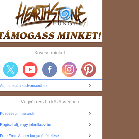
Kövess minket
Adj minket a kedvenceidhez
Vegyél részt a közösségben
Közösségi imasarok
Regisztrálj, vagy jelentkezz be
Free From Amber kártya értékelése