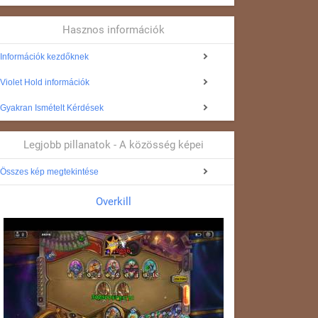
Hasznos információk
Információk kezdőknek
Violet Hold információk
Gyakran Ismételt Kérdések
Legjobb pillanatok - A közösség képei
Összes kép megtekintése
Overkill