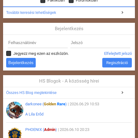
Paklikban
Fórumokban
További keresési lehetőségek
Bejelentkezés
Jegyezz meg ezen az eszközön.
Elfelejtett jelszó
Regisztráció
HS Blogok - A közösség hírei
Összes HS Blog megtekintése
darkonee (
Golden
Rare
)
| 2026.06.29 10:53
A Lila Erőd
PHOENIX (
Admin
)
| 2026.06.10 20:23