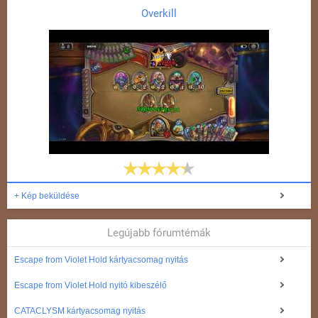
Overkill
+ Kép beküldése
Legújabb fórumtémák
Escape from Violet Hold kártyacsomag nyitás
Escape from Violet Hold nyitó kibeszélő
CATACLYSM kártyacsomag nyitás