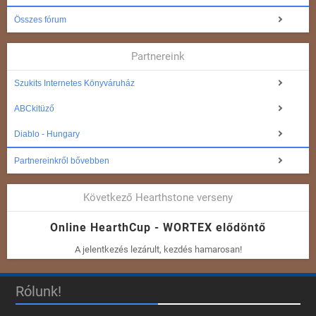
Összes fórum
Partnereink
Szukits Internetes Könyváruház
ABCkitüző
Diablo - Hungary
Partnereinkről bővebben
Következő Hearthstone verseny
Online HearthCup - WORTEX elődöntő
A jelentkezés lezárult, kezdés hamarosan!
Rólunk!