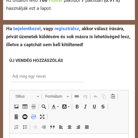
Az oldalon lévő
766
Hunter
pakliból
7
pakliban
(0.91%)
használják ezt a lapot.
Ha
bejelentkezel
, vagy
regisztrálsz
, akkor válasz írására,
privát üzenetek küldésére és sok másra is lehetőséged lesz,
illetve a captchát sem kell kitöltened!
ÚJ VENDÉG HOZZÁSZÓLÁS
Stílus
Formátum