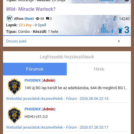
Wild- Miracle Warlock?
14240
Alfons (
Rare
)
68
0
Lapok:
22 Lény
-
8 Spell
3
Típus:
Combo -
Készült:
1 hete
Összes pakli
Legfrissebb hozzászólások
Fórumok
Hirek
PHOENIX (
Admin
)
149 új BG lap került be az adatbázisba, 644 db meglévő BG lap módosult, bekerültek az új képek a megváltozott lapokhoz is.
Weboldal javaslatok/észrevételek - Fórum · 2026.08.06 22:14
PHOENIX (
Admin
)
HSHU v31.3.0
Weboldal javaslatok/észrevételek - Fórum · 2026.07.28 20:17