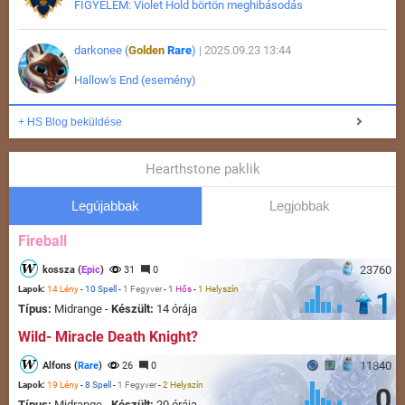
FIGYELEM: Violet Hold börtön meghibásodás
darkonee (
Golden
Rare
)
| 2025.09.23 13:44
Hallow's End (esemény)
+ HS Blog beküldése
Hearthstone paklik
Legújabbak
Legjobbak
Fireball
23760
kossza (
Epic
)
31
0
Lapok:
14 Lény
-
10 Spell
-
1 Fegyver
-
1 Hős
-
1 Helyszín
1
Típus:
Midrange -
Készült:
14 órája
Wild- Miracle Death Knight?
11840
Alfons (
Rare
)
26
0
Lapok:
19 Lény
-
8 Spell
-
1 Fegyver
-
2 Helyszín
0
Típus:
Midrange -
Készült:
20 órája