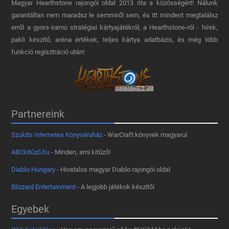
Magyar Hearthstone​ rajongói oldal 2013 óta a közösségért! Nálunk
garantáltan nem maradsz le semmiről sem, és itt mindent megtalálsz
erről a gyors-iramú stratégiai kártyajátékról, a Hearthstone-ról - hírek,
pakli készítő, aréna értékek, teljes kártya adatbázis, és még több
funkció regisztráció után!
Partnereink
Szukits Internetes Könyváruház
- WarCraft könyvek magyarul
ABCkitűző.hu
- Minden, ami kitűző!
Diablo Hungary
- Hivatalos magyar Diablo rajongói oldal
Blizzard Entertainment
- A legjobb játékok készítői
Egyebek