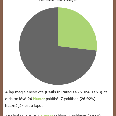
szerepel/nem szerepel
A lap megjelenése óta
(Perils in Paradise - 2024.07.23)
az
oldalon lévő
26
Hunter
pakliból
7
pakliban
(26.92%)
használják ezt a lapot.