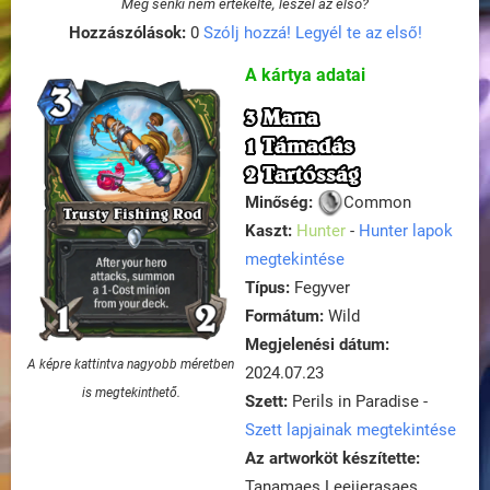
Még senki nem értékelte, leszel az első?
Hozzászólások:
0
Szólj hozzá! Legyél te az első!
A kártya adatai
3 Mana
1 Támadás
2 Tartósság
Minőség:
Common
Kaszt:
Hunter
-
Hunter lapok
megtekintése
Típus:
Fegyver
Formátum:
Wild
Megjelenési dátum:
A képre kattintva nagyobb méretben
2024.07.23
is megtekinthető.
Szett:
Perils in Paradise -
Szett lapjainak megtekintése
Az artworköt készítette:
Tanamaes Leejierasaes