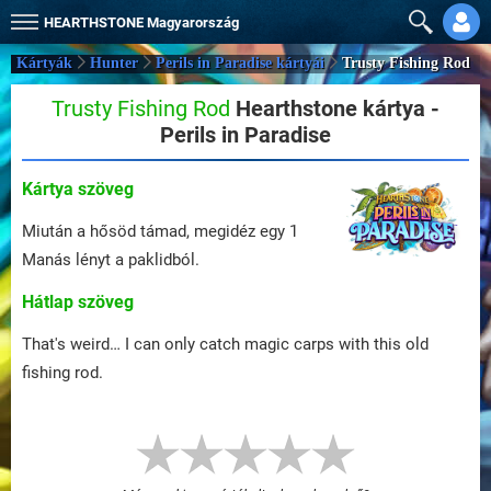
HEARTHSTONE
Magyarország
Kártyák
Hunter
Perils in Paradise kártyái
Trusty Fishing Rod
Trusty Fishing Rod
Hearthstone kártya -
Perils in Paradise
Kártya szöveg
Miután a hősöd támad, megidéz egy 1
Manás lényt a paklidból.
Hátlap szöveg
That's weird… I can only catch magic carps with this old
fishing rod.