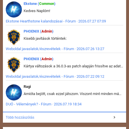
Ekstone (
Common
)
Kedves Naplóm!
Ekstone Hearthstone kalandozásai - Fórum · 2026.07.27 07:09
PHOENIX (
Admin
)
Kisebb javítások történtek:
Weboldal javaslatok/észrevételek - Fórum · 2026.07.26 13:27
PHOENIX (
Admin
)
Kártya változások a 36.0.3-as patch alapján frissítve az adatbázisban (képek is cserélve).
Weboldal javaslatok/észrevételek - Fórum · 2026.07.22 09:12
Ragi
Amióta bejött, csak ezzel játszom. Viszont mint minden más - akár az alapjáték is, ez is baromira összetett lett. Néha már pár kör után is esélytelen az egész. Vagy irreállisan túltápol valaki, vagy lelép a partner, vagy csak hülye mint a segg. És amikor eljönne az én időm, na akkor jön el mindenki másé is. Engem jobban érdekelne, hogy ki milyen ratingen szokott játszani. Na ez lenne egy érdekes adat.
DUÓ - Vélemények? - Fórum · 2026.07.19 18:34
Több hozzászólás