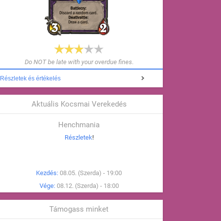
Do NOT be late with your overdue fines.
Részletek és értékelés
Aktuális Kocsmai Verekedés
Henchmania
Részletek
!
Kezdés:
08.05. (Szerda) - 19:00
Vége:
08.12. (Szerda) - 18:00
Támogass minket