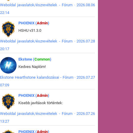
Weboldal javaslatok/észrevételek - Fórum · 2026.08.06
22:14
PHOENIX (
Admin
)
HSHU v31.3.0
Weboldal javaslatok/észrevételek - Fórum · 2026.07.28
20:17
Ekstone (
Common
)
Kedves Naplóm!
Ekstone Hearthstone kalandozásai - Fórum · 2026.07.27
07:09
PHOENIX (
Admin
)
Kisebb javítások történtek:
Weboldal javaslatok/észrevételek - Fórum · 2026.07.26
13:27
PHOENIX (
Admin
)