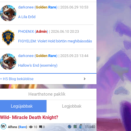
darkonee (
Golden
Rare
)
| 2026.06.29 10:53
A Lila Erőd
PHOENIX (
Admin
)
| 2026.06.10 20:23
FIGYELEM: Violet Hold börtön meghibásodás
darkonee (
Golden
Rare
)
| 2025.09.23 13:44
Hallow's End (esemény)
+ HS Blog beküldése
Hearthstone paklik
Legújabbak
Legjobbak
Wild- Miracle Death Knight?
11840
Alfons (
Rare
)
10
0