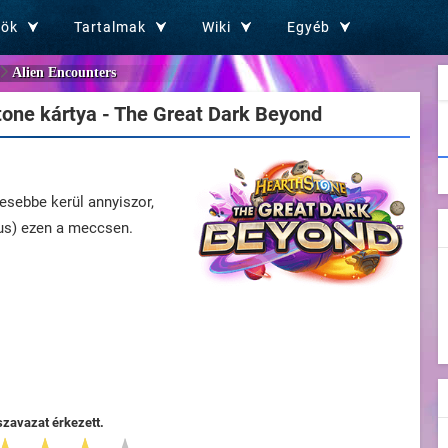
zök
Tartalmak
Wiki
Egyéb
Alien Encounters
one kártya - The Great Dark Beyond
evesebbe kerül annyiszor,
s) ezen a meccsen.
szavazat érkezett.