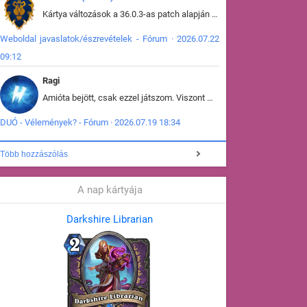
Kártya változások a 36.0.3-as patch alapján frissítve az adatbázisban (képek is cserélve).
Weboldal javaslatok/észrevételek - Fórum · 2026.07.22
09:12
Ragi
Amióta bejött, csak ezzel játszom. Viszont mint minden más - akár az alapjáték is, ez is baromira összetett lett. Néha már pár kör után is esélytelen az egész. Vagy irreállisan túltápol valaki, vagy lelép a partner, vagy csak hülye mint a segg. És amikor eljönne az én időm, na akkor jön el mindenki másé is. Engem jobban érdekelne, hogy ki milyen ratingen szokott játszani. Na ez lenne egy érdekes adat.
DUÓ - Vélemények? - Fórum · 2026.07.19 18:34
Több hozzászólás
A nap kártyája
Darkshire Librarian