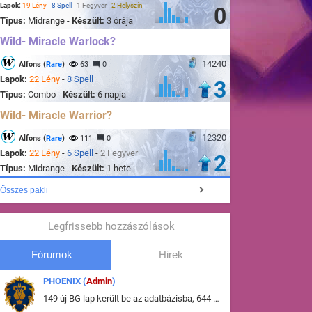
Lapok:
19 Lény
-
8 Spell
-
1 Fegyver
-
2 Helyszín
0
Típus:
Midrange -
Készült:
3 órája
Wild- Miracle Warlock?
14240
Alfons (
Rare
)
63
0
Lapok:
22 Lény
-
8 Spell
3
Típus:
Combo -
Készült:
6 napja
Wild- Miracle Warrior?
12320
Alfons (
Rare
)
111
0
Lapok:
22 Lény
-
6 Spell
-
2 Fegyver
2
Típus:
Midrange -
Készült:
1 hete
Összes pakli
Legfrissebb hozzászólások
Fórumok
Hirek
PHOENIX (
Admin
)
149 új BG lap került be az adatbázisba, 644 db meglévő BG lap módosult, bekerültek az új képek a megváltozott lapokhoz is.