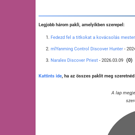
Legjobb három pakli, amelyikben szerepel:
Fedezd fel a titkokat a kovácsolás meste
mlYanming Control Discover Hunter
- 202
(0)
Naralex Discover Priest
- 2026.03.09
Kattints ide
, ha az összes paklit meg szeretnéd 
A lap megje
szer