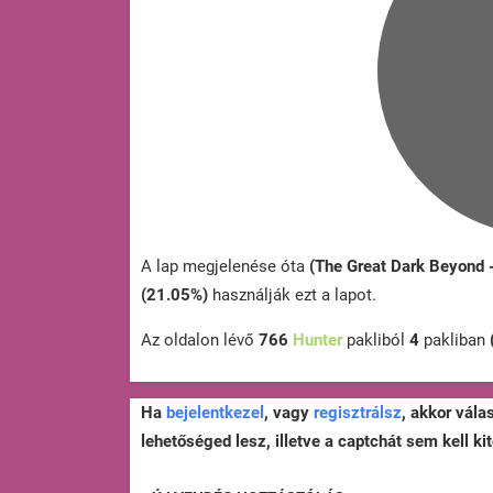
A lap megjelenése óta
(The Great Dark Beyond 
(21.05%)
használják ezt a lapot.
Az oldalon lévő
766
Hunter
pakliból
4
pakliban
Ha
bejelentkezel
, vagy
regisztrálsz
, akkor vála
lehetőséged lesz, illetve a captchát sem kell kit