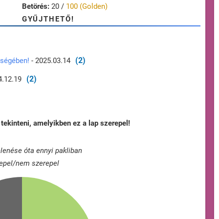
Betörés:
20 /
100 (Golden)
GYŰJTHETŐ!
(2)
rségében!
- 2025.03.14
(2)
4.12.19
tekinteni, amelyikben ez a lap szerepel!
lenése óta ennyi pakliban
epel/nem szerepel