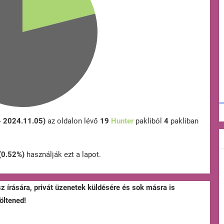
- 2024.11.05)
az oldalon lévő
19
Hunter
pakliból
4
pakliban
(0.52%)
használják ezt a lapot.
sz írására, privát üzenetek küldésére és sok másra is
öltened!