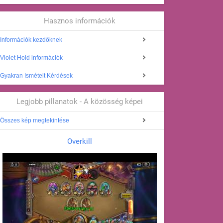
Hasznos információk
Információk kezdőknek
Violet Hold információk
Gyakran Ismételt Kérdések
Legjobb pillanatok - A közösség képei
Összes kép megtekintése
Overkill