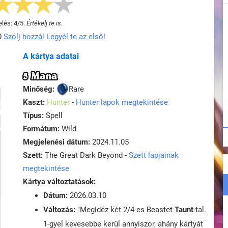
elés:
4
/
5
.
Értékelj te is.
0
Szólj hozzá! Legyél te az első!
A kártya adatai
5 Mana
Minőség:
Rare
Kaszt:
Hunter
-
Hunter lapok megtekintése
Típus:
Spell
Formátum:
Wild
Megjelenési dátum:
2024.11.05
Szett:
The Great Dark Beyond -
Szett lapjainak
megtekintése
Kártya változtatások:
Dátum:
2026.03.10
Változás:
"Megidéz két 2/4-es Beastet
Taunt
-tal.
1-gyel kevesebbe kerül annyiszor, ahány kártyát