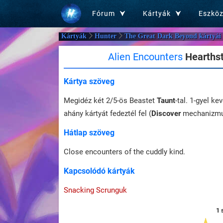
Fórum
Kártyák
Eszkö
Kártyák
Hunter
The Great Dark Beyond kártyái
Alien Encounters
Hearthst
Kártya szöveg
Megidéz két 2/5-ös Beastet
Taunt
-tal. 1-gyel k
ahány kártyát fedeztél fel (
Discover
mechanizmu
Hátlap szöveg
Close encounters of the cuddly kind.
Kapcsolódó kártyák
Snacking Scrunguk
1 