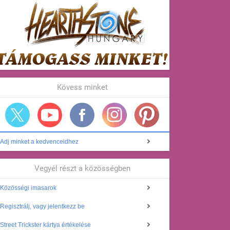
Kövess minket
Adj minket a kedvenceidhez
Vegyél részt a közösségben
Közösségi imasarok
Regisztrálj, vagy jelentkezz be
Street Trickster kártya értékelése