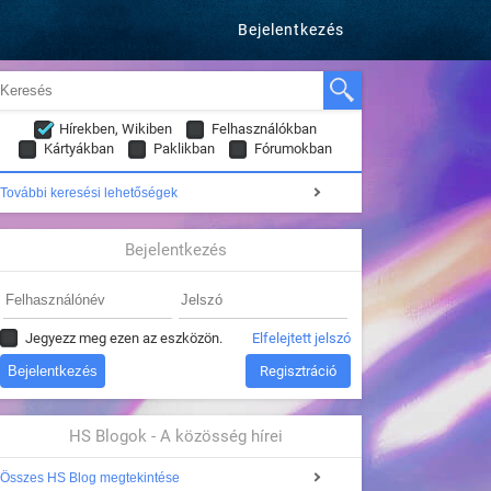
Bejelentkezés
Hírekben, Wikiben
Felhasználókban
Kártyákban
Paklikban
Fórumokban
További keresési lehetőségek
Bejelentkezés
Jegyezz meg ezen az eszközön.
Elfelejtett jelszó
Regisztráció
HS Blogok - A közösség hírei
Összes HS Blog megtekintése