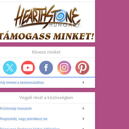
Kövess minket
Adj minket a kedvenceidhez
Vegyél részt a közösségben
Közösségi imasarok
Regisztrálj, vagy jelentkezz be