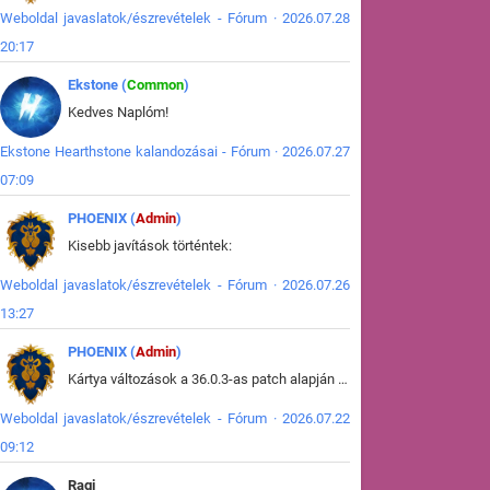
Weboldal javaslatok/észrevételek - Fórum · 2026.07.28
20:17
Ekstone (
Common
)
Kedves Naplóm!
Ekstone Hearthstone kalandozásai - Fórum · 2026.07.27
07:09
PHOENIX (
Admin
)
Kisebb javítások történtek:
Weboldal javaslatok/észrevételek - Fórum · 2026.07.26
13:27
PHOENIX (
Admin
)
Kártya változások a 36.0.3-as patch alapján frissítve az adatbázisban (képek is cserélve).
Weboldal javaslatok/észrevételek - Fórum · 2026.07.22
09:12
Ragi