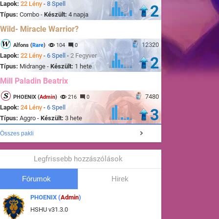
Lapok:
22 Lény
-
8 Spell
2
Típus:
Combo -
Készült:
4 napja
Wild- Miracle Warrior?
12320
Alfons (
Rare
)
104
0
Lapok:
22 Lény
-
6 Spell
-
2 Fegyver
2
Típus:
Midrange -
Készült:
1 hete
Mill Paladin Beatrix
7480
PHOENIX (
Admin
)
216
0
Lapok:
24 Lény
-
6 Spell
3
Típus:
Aggro -
Készült:
3 hete
Összes pakli
Legfrissebb hozzászólások
Fórumok
Hirek
PHOENIX (
Admin
)
HSHU v31.3.0