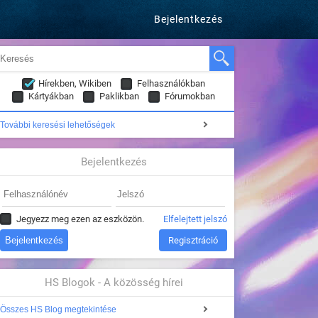
Bejelentkezés
Hírekben, Wikiben
Felhasználókban
Kártyákban
Paklikban
Fórumokban
További keresési lehetőségek
Bejelentkezés
Jegyezz meg ezen az eszközön.
Elfelejtett jelszó
Regisztráció
HS Blogok - A közösség hírei
Összes HS Blog megtekintése