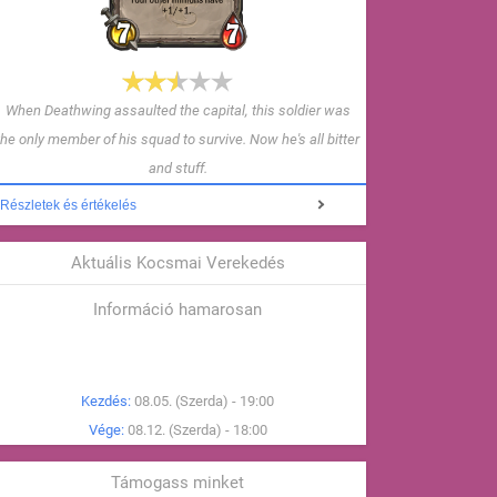
When Deathwing assaulted the capital, this soldier was
the only member of his squad to survive. Now he's all bitter
and stuff.
Részletek és értékelés
Aktuális Kocsmai Verekedés
Információ hamarosan
Kezdés:
08.05. (Szerda) - 19:00
Vége:
08.12. (Szerda) - 18:00
Támogass minket