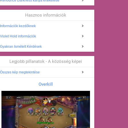
Renounce Darkness kártya értékelése
Hasznos információk
Információk kezdőknek
Violet Hold információk
Gyakran Ismételt Kérdések
Legjobb pillanatok - A közösség képei
Összes kép megtekintése
Overkill