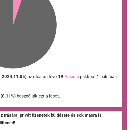
- 2024.11.05)
az oldalon lévő
19
Paladin
pakliból
1
pakliban
n
(0.11%)
használják ezt a lapot.
sz írására, privát üzenetek küldésére és sok másra is
öltened!