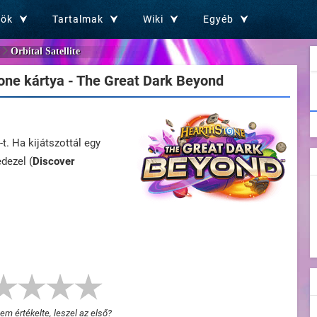
zök
Tartalmak
Wiki
Egyéb
Orbital Satellite
ne kártya - The Great Dark Beyond
. Ha kijátszottál egy
edezel (
Discover
m értékelte, leszel az első?