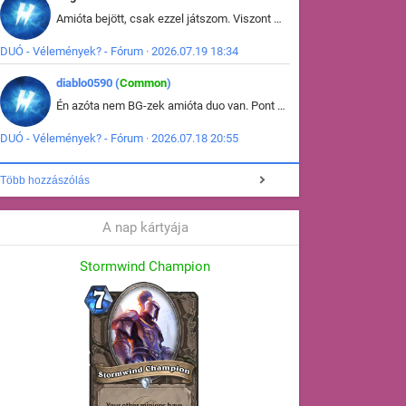
Amióta bejött, csak ezzel játszom. Viszont mint minden más - akár az alapjáték is, ez is baromira összetett lett. Néha már pár kör után is esélytelen az egész. Vagy irreállisan túltápol valaki, vagy lelép a partner, vagy csak hülye mint a segg. És amikor eljönne az én időm, na akkor jön el mindenki másé is. Engem jobban érdekelne, hogy ki milyen ratingen szokott játszani. Na ez lenne egy érdekes adat.
DUÓ - Vélemények? - Fórum · 2026.07.19 18:34
diablo0590 (
Common
)
Én azóta nem BG-zek amióta duo van. Pont azt szerettem benne, hogy rajtam múlik mi történik, nem pedig a társamon. Kérem vissza a régi BG-t :D
DUÓ - Vélemények? - Fórum · 2026.07.18 20:55
Több hozzászólás
A nap kártyája
Stormwind Champion