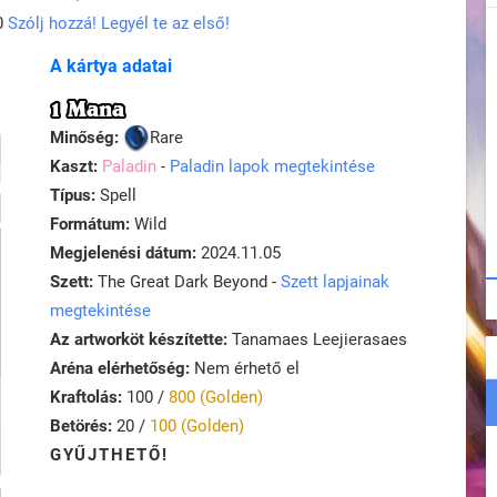
0
Szólj hozzá! Legyél te az első!
A kártya adatai
1 Mana
Minőség:
Rare
Kaszt:
Paladin
-
Paladin lapok megtekintése
Típus:
Spell
Formátum:
Wild
Megjelenési dátum:
2024.11.05
Szett:
The Great Dark Beyond -
Szett lapjainak
megtekintése
Az artworköt készítette:
Tanamaes Leejierasaes
Aréna elérhetőség:
Nem érhető el
Kraftolás:
100 /
800 (Golden)
Betörés:
20 /
100 (Golden)
GYŰJTHETŐ!