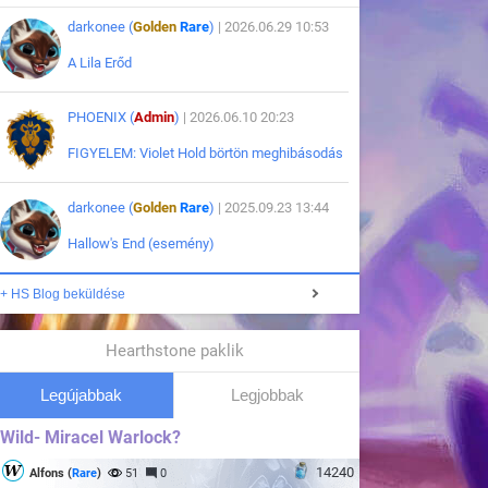
darkonee (
Golden
Rare
)
| 2026.06.29 10:53
A Lila Erőd
PHOENIX (
Admin
)
| 2026.06.10 20:23
FIGYELEM: Violet Hold börtön meghibásodás
darkonee (
Golden
Rare
)
| 2025.09.23 13:44
Hallow's End (esemény)
+ HS Blog beküldése
Hearthstone paklik
Legújabbak
Legjobbak
Wild- Miracel Warlock?
14240
Alfons (
Rare
)
51
0