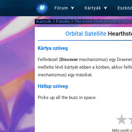
Fórum
Kártyák
Eszkö
Kártyák
Paladin
The Great Dark Beyond kártyái
Orbital Satellite
Hearthsto
Kártya szöveg
Felfedezel (
Discover
mechanizmus) egy Draenei-t
mellette lévő kártyát ebben a körben, akkor felf
mechanizmus) egy másikat.
Hátlap szöveg
Picks up all the buzz in space.
Még senki ne