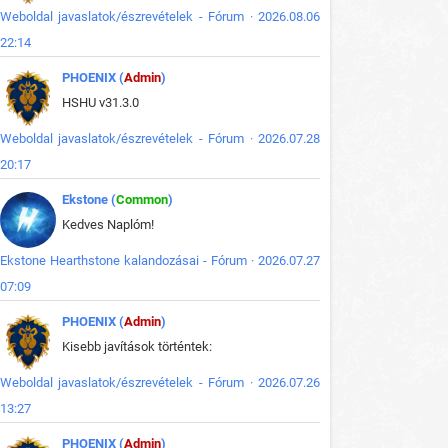
Weboldal javaslatok/észrevételek - Fórum · 2026.08.06
22:14
PHOENIX (
Admin
)
HSHU v31.3.0
Weboldal javaslatok/észrevételek - Fórum · 2026.07.28
20:17
Ekstone (
Common
)
Kedves Naplóm!
Ekstone Hearthstone kalandozásai - Fórum · 2026.07.27
07:09
PHOENIX (
Admin
)
Kisebb javítások történtek:
Weboldal javaslatok/észrevételek - Fórum · 2026.07.26
13:27
PHOENIX (
Admin
)