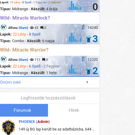
Lapok:
19 Lény
-
8 Spell
-
1 Fegyver
-
2 Helyszín
0
Típus:
Midrange -
Készült:
4 órája
Wild- Miracle Warlock?
14240
Alfons (
Rare
)
63
0
Lapok:
22 Lény
-
8 Spell
3
Típus:
Combo -
Készült:
6 napja
Wild- Miracle Warrior?
12320
Alfons (
Rare
)
111
0
Lapok:
22 Lény
-
6 Spell
-
2 Fegyver
2
Típus:
Midrange -
Készült:
1 hete
Összes pakli
Legfrissebb hozzászólások
Fórumok
Hirek
PHOENIX (
Admin
)
149 új BG lap került be az adatbázisba, 644 db meglévő BG lap módosult, bekerültek az új képek a megváltozott lapokhoz is.