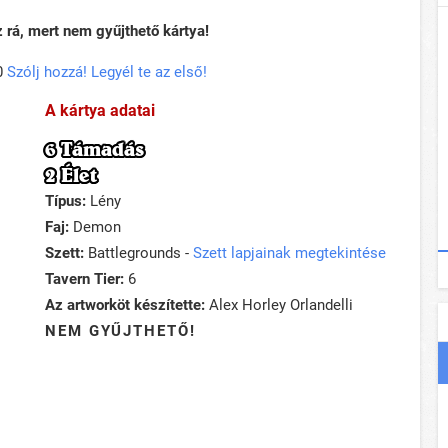
rá, mert nem gyűjthető kártya!
0
Szólj hozzá! Legyél te az első!
A kártya adatai
6 Támadás
2 Élet
Típus:
Lény
Faj:
Demon
Szett:
Battlegrounds -
Szett lapjainak megtekintése
Tavern Tier:
6
Az artworköt készítette:
Alex Horley Orlandelli
NEM GYŰJTHETŐ!