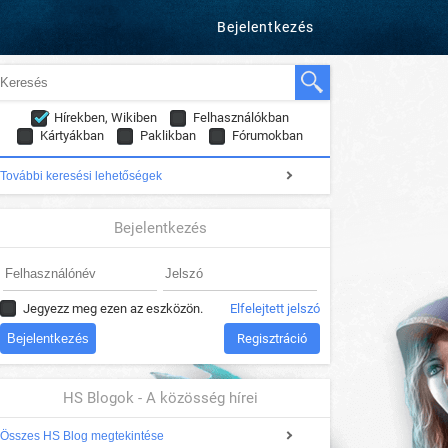
Bejelentkezés
Hírekben, Wikiben
Felhasználókban
Kártyákban
Paklikban
Fórumokban
További keresési lehetőségek
Bejelentkezés
Jegyezz meg ezen az eszközön.
Elfelejtett jelszó
Regisztráció
HS Blogok - A közösség hírei
Összes HS Blog megtekintése