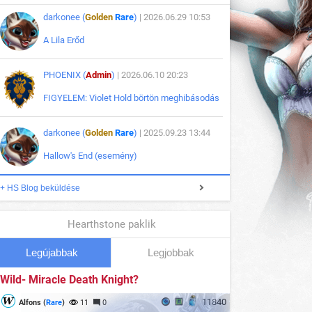
darkonee (
Golden
Rare
)
| 2026.06.29 10:53
A Lila Erőd
PHOENIX (
Admin
)
| 2026.06.10 20:23
FIGYELEM: Violet Hold börtön meghibásodás
darkonee (
Golden
Rare
)
| 2025.09.23 13:44
Hallow's End (esemény)
+ HS Blog beküldése
Hearthstone paklik
Legújabbak
Legjobbak
Wild- Miracle Death Knight?
11840
Alfons (
Rare
)
11
0