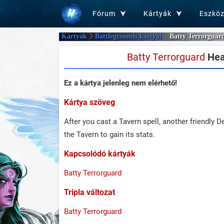
Fórum
Kártyák
Eszkö
Kártyák
Battlegrounds kártyái
Batty Terrorguar
Batty Terrorguard
Hear
Ez a kártya jelenleg nem elérhető!
Kártya szöveg
After you cast a Tavern spell, another friendl
the Tavern to gain its stats.
Kapcsolódó kártyák
Batty Terrorguard
Tripla változat
Batty Terrorguard