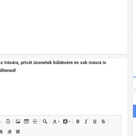
sz írására, privát üzenetek küldésére és sok másra is
öltened!