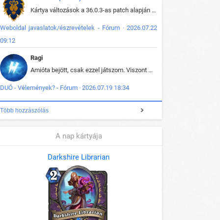
Kártya változások a 36.0.3-as patch alapján frissítve az adatbázisban (képek is cserélve).
Weboldal javaslatok/észrevételek - Fórum · 2026.07.22
09:12
Ragi
Amióta bejött, csak ezzel játszom. Viszont mint minden más - akár az alapjáték is, ez is baromira összetett lett. Néha már pár kör után is esélytelen az egész. Vagy irreállisan túltápol valaki, vagy lelép a partner, vagy csak hülye mint a segg. És amikor eljönne az én időm, na akkor jön el mindenki másé is. Engem jobban érdekelne, hogy ki milyen ratingen szokott játszani. Na ez lenne egy érdekes adat.
DUÓ - Vélemények? - Fórum · 2026.07.19 18:34
Több hozzászólás
A nap kártyája
Darkshire Librarian