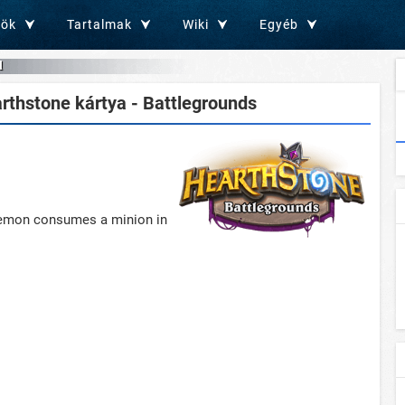
zök
Tartalmak
Wiki
Egyéb
d
thstone kártya - Battlegrounds
y Demon consumes a minion in