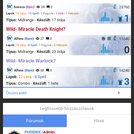
23760
kossza (
Epic
)
34
0
Lapok:
14 Lény
-
10 Spell
-
1 Fegyver
-
1 Hős
-
1 Helyszín
1
Típus:
Midrange -
Készült:
17 órája
Wild- Miracle Death Knight?
11840
Alfons (
Rare
)
27
0
Lapok:
19 Lény
-
8 Spell
-
1 Fegyver
-
2 Helyszín
0
Típus:
Midrange -
Készült:
23 órája
Wild- Miracle Warlock?
14240
Alfons (
Rare
)
68
0
Lapok:
22 Lény
-
8 Spell
3
Típus:
Combo -
Készült:
1 hete
Összes pakli
Legfrissebb hozzászólások
Fórumok
Hirek
PHOENIX (
Admin
)