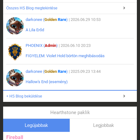
Összes HS Blog megtekintése
darkonee (
Golden
Rare
)
| 2026.06.29 10:53
A Lila Erőd
PHOENIX (
Admin
)
| 2026.06.10 20:23
FIGYELEM: Violet Hold börtön meghibásodás
darkonee (
Golden
Rare
)
| 2025.09.23 13:44
Hallow's End (esemény)
+ HS Blog beküldése
Hearthstone paklik
Legújabbak
Legjobbak
Fireball