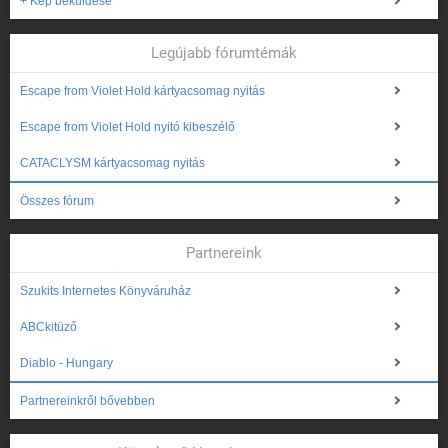
+ Kép beküldése
Legújabb fórumtémák
Escape from Violet Hold kártyacsomag nyitás
Escape from Violet Hold nyitó kibeszélő
CATACLYSM kártyacsomag nyitás
Összes fórum
Partnereink
Szukits Internetes Könyváruház
ABCkitüző
Diablo - Hungary
Partnereinkről bővebben