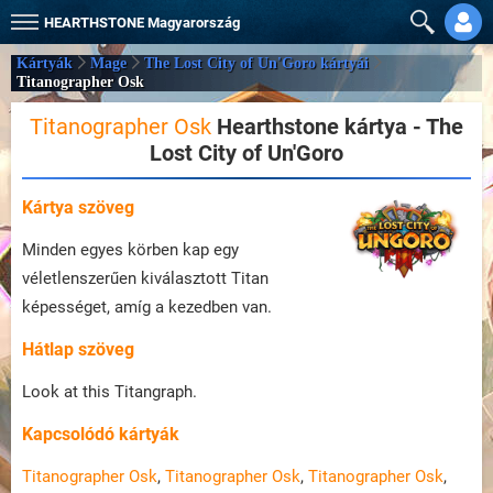
HEARTHSTONE
Magyarország
Kártyák
Mage
The Lost City of Un'Goro kártyái
Titanographer Osk
Titanographer Osk
Hearthstone kártya - The
Lost City of Un'Goro
Kártya szöveg
Minden egyes körben kap egy
véletlenszerűen kiválasztott Titan
képességet, amíg a kezedben van.
Hátlap szöveg
Look at this Titangraph.
Kapcsolódó kártyák
Titanographer Osk
,
Titanographer Osk
,
Titanographer Osk
,