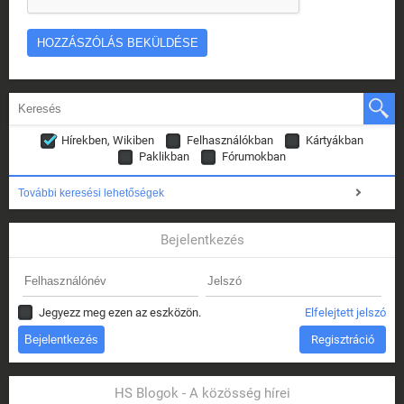
Hírekben, Wikiben
Felhasználókban
Kártyákban
Paklikban
Fórumokban
További keresési lehetőségek
Bejelentkezés
Jegyezz meg ezen az eszközön.
Elfelejtett jelszó
Regisztráció
HS Blogok - A közösség hírei