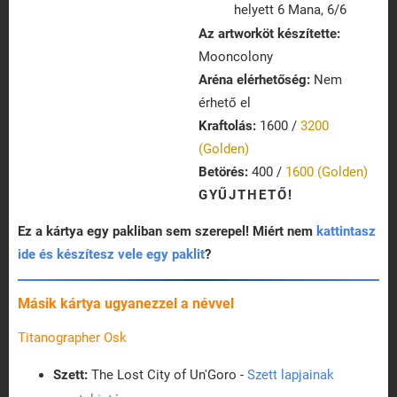
helyett 6 Mana, 6/6
Az artworköt készítette:
Mooncolony
Aréna elérhetőség:
Nem
érhető el
Kraftolás:
1600 /
3200
(Golden)
Betörés:
400 /
1600 (Golden)
GYŰJTHETŐ!
Ez a kártya egy pakliban sem szerepel! Miért nem
kattintasz
ide és készítesz vele egy paklit
?
Másik kártya ugyanezzel a névvel
Titanographer Osk
Szett:
The Lost City of Un'Goro -
Szett lapjainak