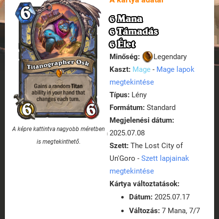
6 Mana
6 Támadás
6 Élet
Minőség:
Legendary
Kaszt:
Mage
-
Mage lapok
megtekintése
Típus:
Lény
Formátum:
Standard
Megjelenési dátum:
A képre kattintva nagyobb méretben
2025.07.08
is megtekinthető.
Szett:
The Lost City of
Un'Goro -
Szett lapjainak
megtekintése
Kártya változtatások:
Dátum:
2025.07.17
Változás:
7 Mana, 7/7