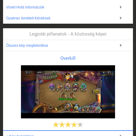
Violet Hold információk
Gyakran Ismételt Kérdések
Legjobb pillanatok - A közösség képei
Összes kép megtekintése
Overkill