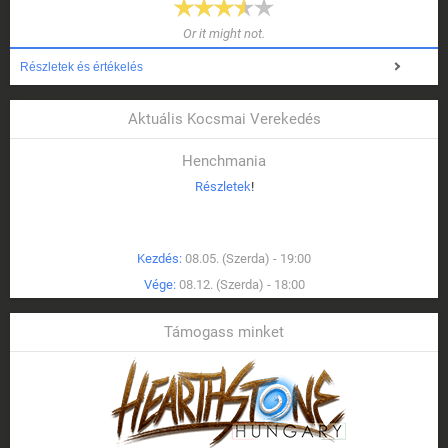
Or it might not.
Részletek és értékelés
Aktuális Kocsmai Verekedés
Henchmania
Részletek
!
Kezdés:
08.05. (Szerda) - 19:00
Vége:
08.12. (Szerda) - 18:00
Támogass minket