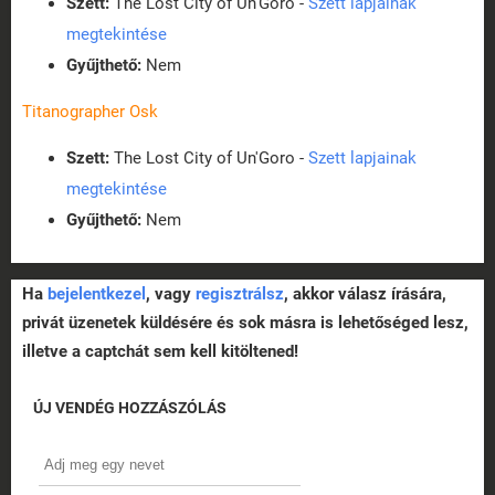
Szett:
The Lost City of Un'Goro -
Szett lapjainak
megtekintése
Gyűjthető:
Nem
Titanographer Osk
Szett:
The Lost City of Un'Goro -
Szett lapjainak
megtekintése
Gyűjthető:
Nem
Ha
bejelentkezel
, vagy
regisztrálsz
, akkor válasz írására,
privát üzenetek küldésére és sok másra is lehetőséged lesz,
illetve a captchát sem kell kitöltened!
ÚJ VENDÉG HOZZÁSZÓLÁS