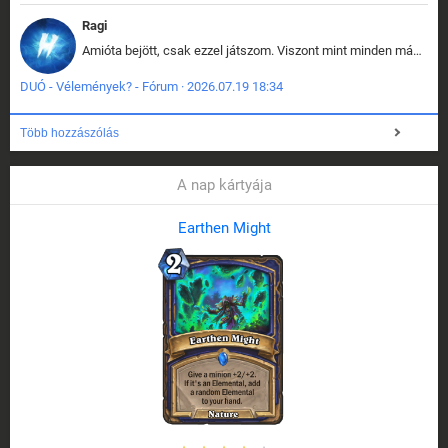
Ragi
Amióta bejött, csak ezzel játszom. Viszont mint minden más - akár az alapjáték is, ez is baromira összetett lett. Néha már pár kör után is esélytelen az egész. Vagy irreállisan túltápol valaki, vagy lelép a partner, vagy csak hülye mint a segg. És amikor eljönne az én időm, na akkor jön el mindenki másé is. Engem jobban érdekelne, hogy ki milyen ratingen szokott játszani. Na ez lenne egy érdekes adat.
DUÓ - Vélemények? - Fórum · 2026.07.19 18:34
Több hozzászólás
A nap kártyája
Earthen Might