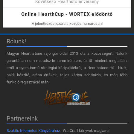
Következő Hearthstone verseny
Online HearthCup - WORTEX elődöntő
A jelentkezés lezárult, kezdés hamarosan!
Rólunk!
Magyar Hearthstone​ rajongói oldal 2013 óta a közösségért! Nálunk
garantáltan nem maradsz le semmiről sem, és itt mindent megtalálsz
erről a gyors-iramú stratégiai kártyajátékról, a Hearthstone-ról - hírek,
pakli készítő, aréna értékek, teljes kártya adatbázis, és még több
funkció regisztráció után!
Partnereink
Szukits Internetes Könyváruház
- WarCraft könyvek magyarul