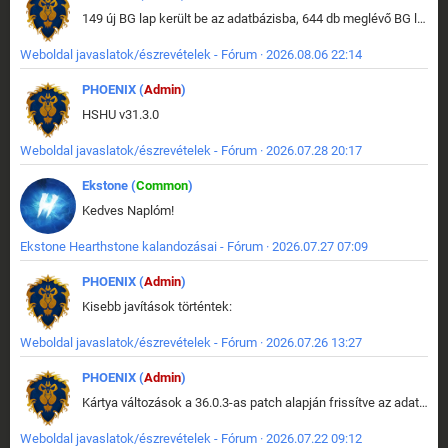
149 új BG lap került be az adatbázisba, 644 db meglévő BG lap módosult, bekerültek az új képek a megváltozott lapokhoz is.
Weboldal javaslatok/észrevételek - Fórum · 2026.08.06 22:14
PHOENIX (
Admin
)
HSHU v31.3.0
Weboldal javaslatok/észrevételek - Fórum · 2026.07.28 20:17
Ekstone (
Common
)
Kedves Naplóm!
Ekstone Hearthstone kalandozásai - Fórum · 2026.07.27 07:09
PHOENIX (
Admin
)
Kisebb javítások történtek:
Weboldal javaslatok/észrevételek - Fórum · 2026.07.26 13:27
PHOENIX (
Admin
)
Kártya változások a 36.0.3-as patch alapján frissítve az adatbázisban (képek is cserélve).
Weboldal javaslatok/észrevételek - Fórum · 2026.07.22 09:12