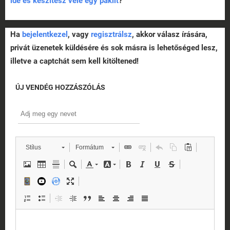
ide és készítesz vele egy paklit
?
Ha
bejelentkezel
, vagy
regisztrálsz
, akkor válasz írására,
privát üzenetek küldésére és sok másra is lehetőséged lesz,
illetve a captchát sem kell kitöltened!
ÚJ VENDÉG HOZZÁSZÓLÁS
Stílus
Formátum