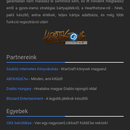
garantáltan nem maradsz le semmiről sem, és itt mindent megtalálsz
erről a gyors-iramú stratégiai kártyajátékról, a Hearthstone-ról - hírek,
pakli készítő, aréna értékek, teljes kártya adatbázis, és még több
funkció regisztráció után!
Partnereink
Szukits Internetes Könyváruház
- WarCraft könyvek magyarul
ABCkitűző.hu
- Minden, ami kitűző!
Diablo Hungary
- Hivatalos magyar Diablo rajongói oldal
Blizzard Entertainment
- A legjobb játékok készítői
Egyebek
Cikk beküldése
- Van egy nagyszerű cikked? Küldd be nekünk!