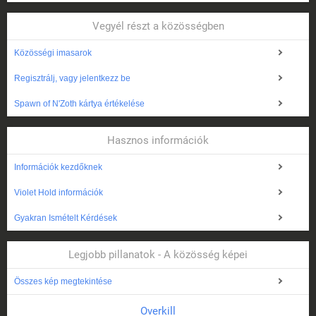
Vegyél részt a közösségben
Közösségi imasarok
Regisztrálj, vagy jelentkezz be
Spawn of N'Zoth kártya értékelése
Hasznos információk
Információk kezdőknek
Violet Hold információk
Gyakran Ismételt Kérdések
Legjobb pillanatok - A közösség képei
Összes kép megtekintése
Overkill