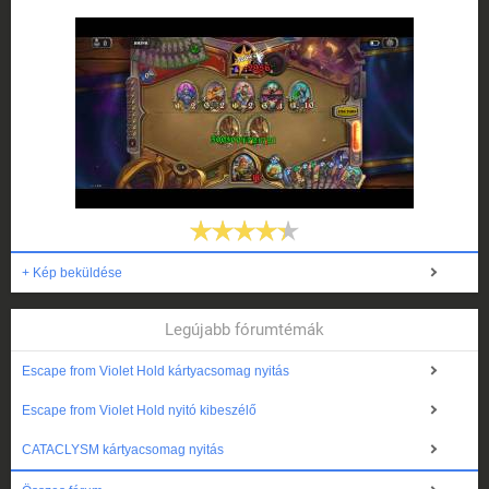
+ Kép beküldése
Legújabb fórumtémák
Escape from Violet Hold kártyacsomag nyitás
Escape from Violet Hold nyitó kibeszélő
CATACLYSM kártyacsomag nyitás