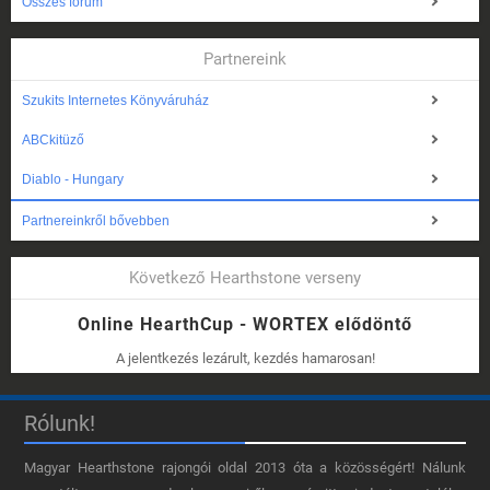
Összes fórum
Partnereink
Szukits Internetes Könyváruház
ABCkitüző
Diablo - Hungary
Partnereinkről bővebben
Következő Hearthstone verseny
Online HearthCup - WORTEX elődöntő
A jelentkezés lezárult, kezdés hamarosan!
Rólunk!
Magyar Hearthstone​ rajongói oldal 2013 óta a közösségért! Nálunk