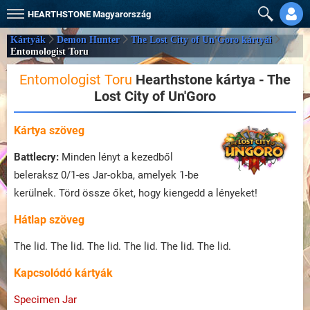
HEARTHSTONE
Magyarország
Kártyák
Demon Hunter
The Lost City of Un'Goro kártyái
Entomologist Toru
Entomologist Toru
Hearthstone kártya - The
Lost City of Un'Goro
Kártya szöveg
Battlecry:
Minden lényt a kezedből
beleraksz 0/1-es Jar-okba, amelyek 1-be
kerülnek. Törd össze őket, hogy kiengedd a lényeket!
Hátlap szöveg
The lid. The lid. The lid. The lid. The lid. The lid.
Kapcsolódó kártyák
Specimen Jar