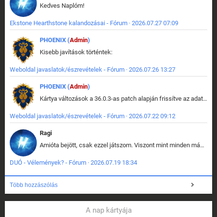
Kedves Naplóm!
Ekstone Hearthstone kalandozásai - Fórum · 2026.07.27 07:09
PHOENIX (
Admin
)
Kisebb javítások történtek:
Weboldal javaslatok/észrevételek - Fórum · 2026.07.26 13:27
PHOENIX (
Admin
)
Kártya változások a 36.0.3-as patch alapján frissítve az adatbázisban (képek is cserélve).
Weboldal javaslatok/észrevételek - Fórum · 2026.07.22 09:12
Ragi
Amióta bejött, csak ezzel játszom. Viszont mint minden más - akár az alapjáték is, ez is baromira összetett lett. Néha már pár kör után is esélytelen az egész. Vagy irreállisan túltápol valaki, vagy lelép a partner, vagy csak hülye mint a segg. És amikor eljönne az én időm, na akkor jön el mindenki másé is. Engem jobban érdekelne, hogy ki milyen ratingen szokott játszani. Na ez lenne egy érdekes adat.
DUÓ - Vélemények? - Fórum · 2026.07.19 18:34
Több hozzászólás
A nap kártyája