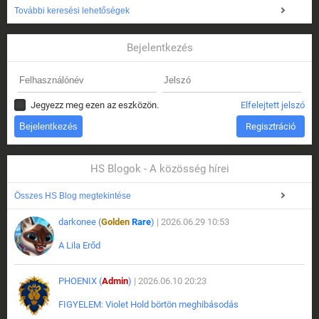
További keresési lehetőségek
Bejelentkezés
Jegyezz meg ezen az eszközön.
Elfelejtett jelszó
Regisztráció
HS Blogok - A közösség hírei
Összes HS Blog megtekintése
darkonee (
Golden
Rare
)
| 2026.06.29 10:53
A Lila Erőd
PHOENIX (
Admin
)
| 2026.06.10 20:23
FIGYELEM: Violet Hold börtön meghibásodás