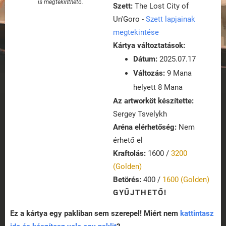
is megtekinthető.
Szett:
The Lost City of
Un'Goro -
Szett lapjainak
megtekintése
Kártya változtatások:
Dátum:
2025.07.17
Változás:
9 Mana
helyett 8 Mana
Az artworköt készítette:
Sergey Tsvelykh
Aréna elérhetőség:
Nem
érhető el
Kraftolás:
1600 /
3200
(Golden)
Betörés:
400 /
1600 (Golden)
GYŰJTHETŐ!
Ez a kártya egy pakliban sem szerepel! Miért nem
kattintasz