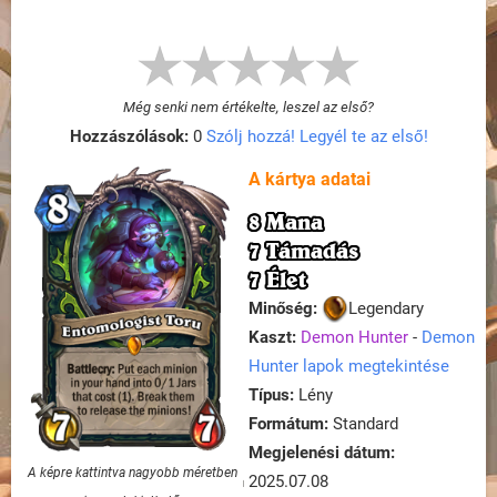
Még senki nem értékelte, leszel az első?
Hozzászólások:
0
Szólj hozzá! Legyél te az első!
A kártya adatai
8 Mana
7 Támadás
7 Élet
Minőség:
Legendary
Kaszt:
Demon Hunter
-
Demon
Hunter lapok megtekintése
Típus:
Lény
Formátum:
Standard
Megjelenési dátum:
A képre kattintva nagyobb méretben
2025.07.08