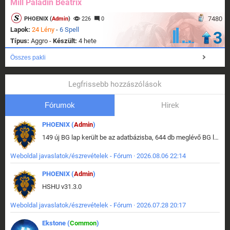
Mill Paladin Beatrix
7480
PHOENIX (
Admin
)
226
0
Lapok:
24 Lény
-
6 Spell
3
Típus:
Aggro -
Készült:
4 hete
Összes pakli
Legfrissebb hozzászólások
Fórumok
Hirek
PHOENIX (
Admin
)
149 új BG lap került be az adatbázisba, 644 db meglévő BG lap módosult, bekerültek az új képek a megváltozott lapokhoz is.
Weboldal javaslatok/észrevételek - Fórum · 2026.08.06 22:14
PHOENIX (
Admin
)
HSHU v31.3.0
Weboldal javaslatok/észrevételek - Fórum · 2026.07.28 20:17
Ekstone (
Common
)