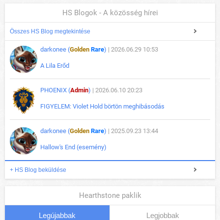
HS Blogok - A közösség hírei
Összes HS Blog megtekintése
darkonee (
Golden
Rare
)
| 2026.06.29 10:53
A Lila Erőd
PHOENIX (
Admin
)
| 2026.06.10 20:23
FIGYELEM: Violet Hold börtön meghibásodás
darkonee (
Golden
Rare
)
| 2025.09.23 13:44
Hallow's End (esemény)
+ HS Blog beküldése
Hearthstone paklik
Legújabbak
Legjobbak