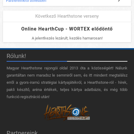
Partnereinkről bővebben
Következő Hearthstone verseny
Online HearthCup - WORTEX elődöntő
A jelentkezés lezárult, kezdés hamarosan!
Rólunk!
Magyar Hearthstone​ rajongói oldal 2013 óta a közösségért! Nálunk
garantáltan nem maradsz le semmiről sem, és itt mindent megtalálsz
erről a gyors-iramú stratégiai kártyajátékról, a Hearthstone-ról - hírek,
pakli készítő, aréna értékek, teljes kártya adatbázis, és még több
funkció regisztráció után!
Partnereink