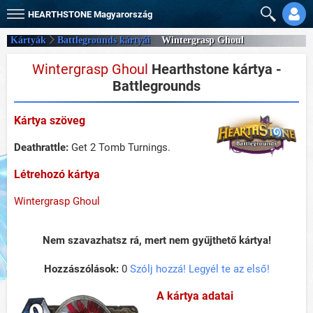
HEARTHSTONE
Magyarország
Kártyák
Battlegrounds kártyái
Wintergrasp Ghoul
Wintergrasp Ghoul
Hearthstone kártya -
Battlegrounds
Kártya szöveg
Deathrattle:
Get 2 Tomb Turnings.
Létrehozó kártya
Wintergrasp Ghoul
Nem szavazhatsz rá, mert nem gyűjthető kártya!
Hozzászólások:
0
Szólj hozzá! Legyél te az első!
A kártya adatai