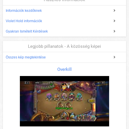
Információk kezdőknek
Violet Hold információk
Gyakran Ismételt Kérdések
Legjobb pillanatok - A közösség képei
Összes kép megtekintése
Overkill