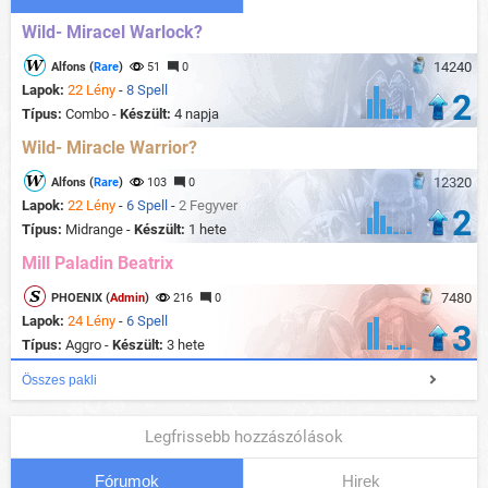
Wild- Miracel Warlock?
14240
Alfons (
Rare
)
51
0
Lapok:
22 Lény
-
8 Spell
2
Típus:
Combo -
Készült:
4 napja
Wild- Miracle Warrior?
12320
Alfons (
Rare
)
103
0
Lapok:
22 Lény
-
6 Spell
-
2 Fegyver
2
Típus:
Midrange -
Készült:
1 hete
Mill Paladin Beatrix
7480
PHOENIX (
Admin
)
216
0
Lapok:
24 Lény
-
6 Spell
3
Típus:
Aggro -
Készült:
3 hete
Összes pakli
Legfrissebb hozzászólások
Fórumok
Hirek