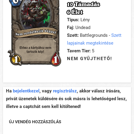
10 Támadás
6 Élet
Típus:
Lény
Faj:
Undead
Szett:
Battlegrounds -
Szett
lapjainak megtekintése
Tavern Tier:
5
NEM GYŰJTHETŐ!
Ha
bejelentkezel
, vagy
regisztrálsz
, akkor válasz írására,
privát üzenetek küldésére és sok másra is lehetőséged lesz,
illetve a captchát sem kell kitöltened!
ÚJ VENDÉG HOZZÁSZÓLÁS