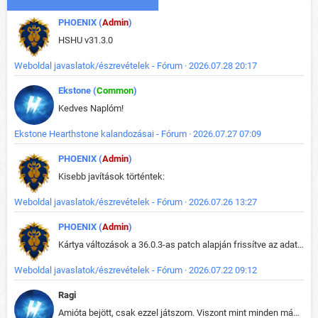
PHOENIX (
Admin
)
HSHU v31.3.0
Weboldal javaslatok/észrevételek - Fórum · 2026.07.28 20:17
Ekstone (
Common
)
Kedves Naplóm!
Ekstone Hearthstone kalandozásai - Fórum · 2026.07.27 07:09
PHOENIX (
Admin
)
Kisebb javítások történtek:
Weboldal javaslatok/észrevételek - Fórum · 2026.07.26 13:27
PHOENIX (
Admin
)
Kártya változások a 36.0.3-as patch alapján frissítve az adatbázisban (képek is cserélve).
Weboldal javaslatok/észrevételek - Fórum · 2026.07.22 09:12
Ragi
Amióta bejött, csak ezzel játszom. Viszont mint minden más - akár az alapjáték is, ez is baromira összetett lett. Néha már pár kör után is esélytelen az egész. Vagy irreállisan túltápol valaki, vagy lelép a partner, vagy csak hülye mint a segg. És amikor eljönne az én időm, na akkor jön el mindenki másé is. Engem jobban érdekelne, hogy ki milyen ratingen szokott játszani. Na ez lenne egy érdekes adat.