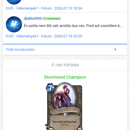
DUÓ - Vélemények? - Fórum · 2026.07.19 18:34
diablo0590 (
Common
)
Én azóta nem BG-zek amióta duo van. Pont azt szerettem benne, hogy rajtam múlik mi történik, nem pedig a társamon. Kérem vissza a régi BG-t :D
DUÓ - Vélemények? - Fórum · 2026.07.18 20:55
Több hozzászólás
A nap kártyája
Stormwind Champion