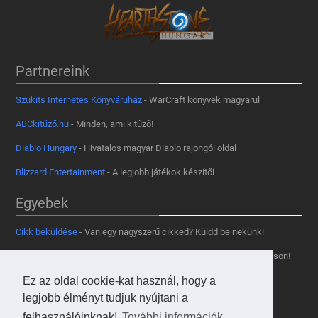
Partnereink
Szukits Internetes Könyváruház
- WarCraft könyvek magyarul
ABCkitűző.hu
- Minden, ami kitűző!
Diablo Hungary
- Hivatalos magyar Diablo rajongói oldal
Blizzard Entertainment
- A legjobb játékok készítői
Egyebek
Cikk beküldése
- Van egy nagyszerű cikked? Küldd be nekünk!
Támogass minket
- Tetszik az oldal? Segíts, hogy fennmaradhasson!
Kapcsolat, médiaajánlat
- Lépj velünk kapcsolatba!
Ez az oldal cookie-kat használ, hogy a
legjobb élményt tudjuk nyújtani a
Használd a tooltipünket
- A saját oldaladon is!
felhasználóinknak!
További információk