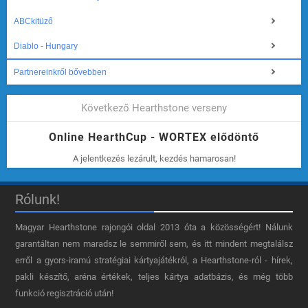
ABCkitüző
Diablo - Hungary
Partnereinkről bővebben
Következő Hearthstone verseny
Online HearthCup - WORTEX elődöntő
A jelentkezés lezárult, kezdés hamarosan!
Rólunk!
Magyar Hearthstone​ rajongói oldal 2013 óta a közösségért! Nálunk
garantáltan nem maradsz le semmiről sem, és itt mindent megtalálsz
erről a gyors-iramú stratégiai kártyajátékról, a Hearthstone-ról - hírek,
pakli készítő, aréna értékek, teljes kártya adatbázis, és még több
funkció regisztráció után!