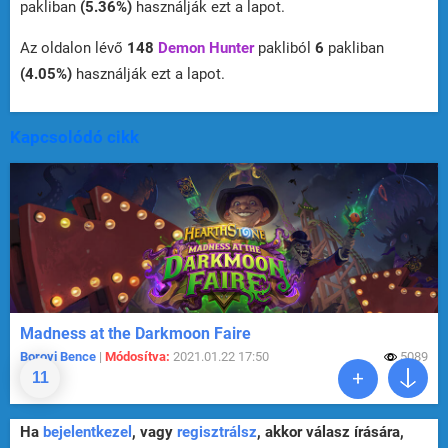
pakliban
(5.36%)
használják ezt a lapot.
Az oldalon lévő
148
Demon Hunter
pakliból
6
pakliban
(4.05%)
használják ezt a lapot.
Kapcsolódó cikk
Madness at the Darkmoon Faire
Borovi Bence
|
Módosítva:
2021.01.22 17:50
5089
11
Ha
bejelentkezel
, vagy
regisztrálsz
, akkor válasz írására,