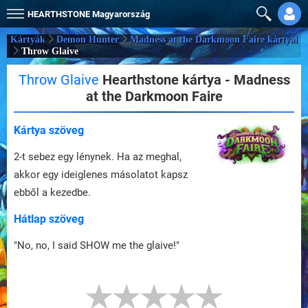
HEARTHSTONE
Magyarország
Kártyák
Demon Hunter
Madness at the Darkmoon Faire kártyái
Throw Glaive
Throw Glaive
Hearthstone kártya - Madness
at the Darkmoon Faire
Kártya szöveg
2-t sebez egy lénynek. Ha az meghal,
akkor egy ideiglenes másolatot kapsz
ebből a kezedbe.
Hátlap szöveg
"No, no, I said SHOW me the glaive!"