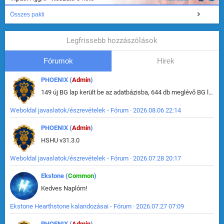
Összes pakli
Legfrissebb hozzászólások
Fórumok
Hirek
PHOENIX (
Admin
)
149 új BG lap került be az adatbázisba, 644 db meglévő BG lap módosult, bekerültek az új képek a megváltozott lapokhoz is.
Weboldal javaslatok/észrevételek - Fórum · 2026.08.06 22:14
PHOENIX (
Admin
)
HSHU v31.3.0
Weboldal javaslatok/észrevételek - Fórum · 2026.07.28 20:17
Ekstone (
Common
)
Kedves Naplóm!
Ekstone Hearthstone kalandozásai - Fórum · 2026.07.27 07:09
PHOENIX (
Admin
)