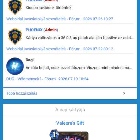
Kisebb javítások történtek:
Weboldal javaslatok/észrevételek - Fórum · 2026.07.26 13:27
PHOENIX (
Admin
)
Kártya változások a 36.0.3-as patch alapján frissítve az adatbázisban (képek is cserélve).
Weboldal javaslatok/észrevételek - Fórum · 2026.07.22 09:12
Ragi
Amióta bejött, csak ezzel játszom. Viszont mint minden más - akár az alapjáték is, ez is baromira összetett lett. Néha már pár kör után is esélytelen az egész. Vagy irreállisan túltápol valaki, vagy lelép a partner, vagy csak hülye mint a segg. És amikor eljönne az én időm, na akkor jön el mindenki másé is. Engem jobban érdekelne, hogy ki milyen ratingen szokott játszani. Na ez lenne egy érdekes adat.
DUÓ - Vélemények? - Fórum · 2026.07.19 18:34
Több hozzászólás
A nap kártyája
Valeera's Gift