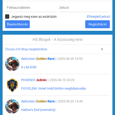
Jegyezz meg ezen az eszközön.
Elfelejtett jelszó
Regisztráció
HS Blogok - A közösség hírei
Összes HS Blog megtekintése
darkonee (
Golden
Rare
)
| 2026.06.29 10:53
A Lila Erőd
PHOENIX (
Admin
)
| 2026.06.10 20:23
FIGYELEM: Violet Hold börtön meghibásodás
darkonee (
Golden
Rare
)
| 2025.09.23 13:44
Hallow's End (esemény)