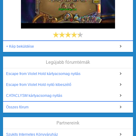
+ Kép beküldése
Legújabb fórumtémák
Escape from Violet Hold kártyacsomag nyitás
Escape from Violet Hold nyitó kibeszélő
CATACLYSM kártyacsomag nyitás
Összes fórum
Partnereink
Szukits Internetes Könyváruház