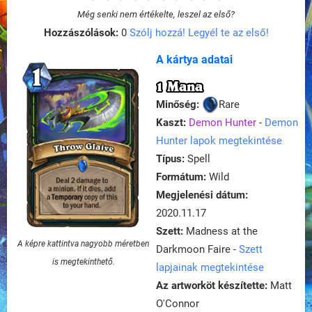
Még senki nem értékelte, leszel az első?
Hozzászólások:
0
Szólj hozzá! Legyél te az első!
A kártya adatai
1 Mana
Minőség:
Rare
Kaszt:
Demon Hunter
-
Demon
Hunter lapok megtekintése
Típus:
Spell
Formátum:
Wild
Megjelenési dátum:
2020.11.17
Szett:
Madness at the
A képre kattintva nagyobb méretben
Darkmoon Faire -
Szett
is megtekinthető.
lapjainak megtekintése
Az artworköt készítette:
Matt
O'Connor