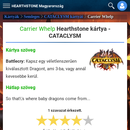
HEARTHSTONE
Magyarország
Kártyák
Semleges
CATACLYSM kártyái
Carrier Whelp
Carrier Whelp
Hearthstone kártya -
CATACLYSM
Kártya szöveg
Battlecry:
Kapsz egy véletlenszerűen
kiválasztott Dragont, ami 3-ba, vagy annál
kevesebbe kerül.
Hátlap szöveg
So that\'s where baby dragons come from...
1 szavazat érkezett.