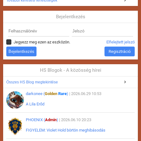
További keresési lehetőségek
Bejelentkezés
Jegyezz meg ezen az eszközön.
Elfelejtett jelszó
Regisztráció
HS Blogok - A közösség hírei
Összes HS Blog megtekintése
darkonee (
Golden
Rare
)
| 2026.06.29 10:53
A Lila Erőd
PHOENIX (
Admin
)
| 2026.06.10 20:23
FIGYELEM: Violet Hold börtön meghibásodás