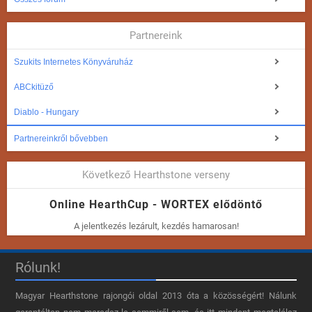
Partnereink
Szukits Internetes Könyváruház
ABCkitüző
Diablo - Hungary
Partnereinkről bővebben
Következő Hearthstone verseny
Online HearthCup - WORTEX elődöntő
A jelentkezés lezárult, kezdés hamarosan!
Rólunk!
Magyar Hearthstone​ rajongói oldal 2013 óta a közösségért! Nálunk