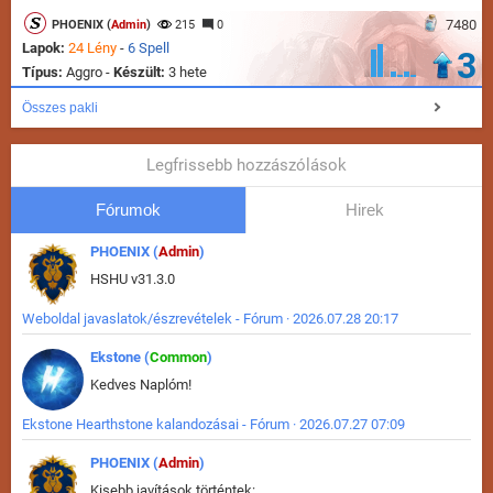
7480
PHOENIX (
Admin
)
215
0
Lapok:
24 Lény
-
6 Spell
3
Típus:
Aggro -
Készült:
3 hete
Összes pakli
Legfrissebb hozzászólások
Fórumok
Hirek
PHOENIX (
Admin
)
HSHU v31.3.0
Weboldal javaslatok/észrevételek - Fórum · 2026.07.28 20:17
Ekstone (
Common
)
Kedves Naplóm!
Ekstone Hearthstone kalandozásai - Fórum · 2026.07.27 07:09
PHOENIX (
Admin
)
Kisebb javítások történtek: