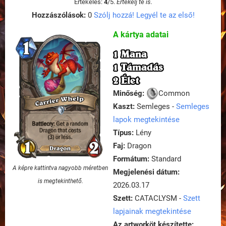
Értékelés:
4
/
5
.
Értékelj te is.
Hozzászólások:
0
Szólj hozzá! Legyél te az első!
A kártya adatai
1 Mana
1 Támadás
2 Élet
Minőség:
Common
Kaszt:
Semleges -
Semleges
lapok megtekintése
Típus:
Lény
Faj:
Dragon
Formátum:
Standard
A képre kattintva nagyobb méretben
Megjelenési dátum:
is megtekinthető.
2026.03.17
Szett:
CATACLYSM -
Szett
lapjainak megtekintése
Az artworköt készítette: