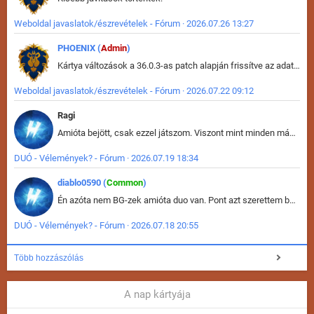
Weboldal javaslatok/észrevételek - Fórum · 2026.07.26 13:27
PHOENIX (
Admin
)
Kártya változások a 36.0.3-as patch alapján frissítve az adatbázisban (képek is cserélve).
Weboldal javaslatok/észrevételek - Fórum · 2026.07.22 09:12
Ragi
Amióta bejött, csak ezzel játszom. Viszont mint minden más - akár az alapjáték is, ez is baromira összetett lett. Néha már pár kör után is esélytelen az egész. Vagy irreállisan túltápol valaki, vagy lelép a partner, vagy csak hülye mint a segg. És amikor eljönne az én időm, na akkor jön el mindenki másé is. Engem jobban érdekelne, hogy ki milyen ratingen szokott játszani. Na ez lenne egy érdekes adat.
DUÓ - Vélemények? - Fórum · 2026.07.19 18:34
diablo0590 (
Common
)
Én azóta nem BG-zek amióta duo van. Pont azt szerettem benne, hogy rajtam múlik mi történik, nem pedig a társamon. Kérem vissza a régi BG-t :D
DUÓ - Vélemények? - Fórum · 2026.07.18 20:55
Több hozzászólás
A nap kártyája