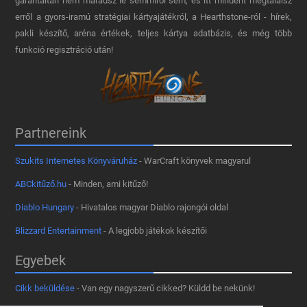
garantáltan nem maradsz le semmiről sem, és itt mindent megtalálsz
erről a gyors-iramú stratégiai kártyajátékról, a Hearthstone-ról - hírek,
pakli készítő, aréna értékek, teljes kártya adatbázis, és még több
funkció regisztráció után!
Partnereink
Szukits Internetes Könyváruház
- WarCraft könyvek magyarul
ABCkitűző.hu
- Minden, ami kitűző!
Diablo Hungary
- Hivatalos magyar Diablo rajongói oldal
Blizzard Entertainment
- A legjobb játékok készítői
Egyebek
Cikk beküldése
- Van egy nagyszerű cikked? Küldd be nekünk!