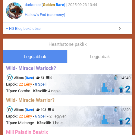
darkonee (
Golden
Rare
)
| 2025.09.23 13:44
Hallow's End (esemény)
+ HS Blog beküldése
Hearthstone paklik
Legújabbak
Legjobbak
Wild- Miracel Warlock?
14240
Alfons (
Rare
)
51
0
Lapok:
22 Lény
-
8 Spell
2
Típus:
Combo -
Készült:
4 napja
Wild- Miracle Warrior?
12320
Alfons (
Rare
)
103
0
Lapok:
22 Lény
-
6 Spell
-
2 Fegyver
2
Típus:
Midrange -
Készült:
1 hete
Mill Paladin Beatrix