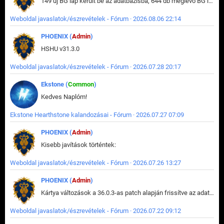
149 új BG lap került be az adatbázisba, 644 db meglévő BG lap módosult, bekerültek az új képek a megváltozott lapokhoz is.
Weboldal javaslatok/észrevételek - Fórum · 2026.08.06 22:14
PHOENIX (
Admin
)
HSHU v31.3.0
Weboldal javaslatok/észrevételek - Fórum · 2026.07.28 20:17
Ekstone (
Common
)
Kedves Naplóm!
Ekstone Hearthstone kalandozásai - Fórum · 2026.07.27 07:09
PHOENIX (
Admin
)
Kisebb javítások történtek:
Weboldal javaslatok/észrevételek - Fórum · 2026.07.26 13:27
PHOENIX (
Admin
)
Kártya változások a 36.0.3-as patch alapján frissítve az adatbázisban (képek is cserélve).
Weboldal javaslatok/észrevételek - Fórum · 2026.07.22 09:12