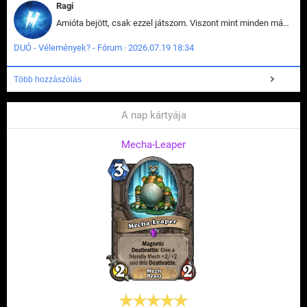
Ragi
Amióta bejött, csak ezzel játszom. Viszont mint minden más - akár az alapjáték is, ez is baromira összetett lett. Néha már pár kör után is esélytelen az egész. Vagy irreállisan túltápol valaki, vagy lelép a partner, vagy csak hülye mint a segg. És amikor eljönne az én időm, na akkor jön el mindenki másé is. Engem jobban érdekelne, hogy ki milyen ratingen szokott játszani. Na ez lenne egy érdekes adat.
DUÓ - Vélemények? - Fórum · 2026.07.19 18:34
Több hozzászólás
A nap kártyája
Mecha-Leaper