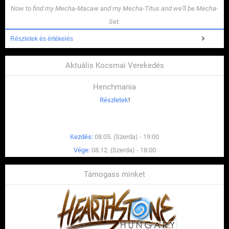
Now to find my Mecha-Macaw and my Mecha-Titus and we'll be Mecha-
Set.
Részletek és értékelés
Aktuális Kocsmai Verekedés
Henchmania
Részletek
!
Kezdés:
08.05. (Szerda) - 19:00
Vége:
08.12. (Szerda) - 18:00
Támogass minket