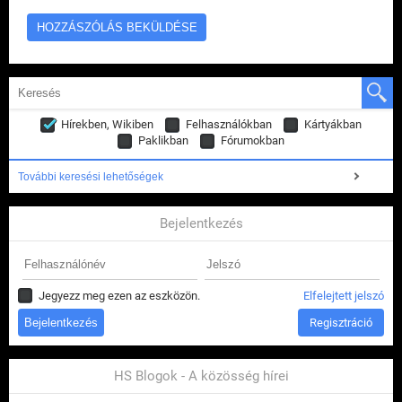
Hírekben, Wikiben
Felhasználókban
Kártyákban
Paklikban
Fórumokban
További keresési lehetőségek
Bejelentkezés
Jegyezz meg ezen az eszközön.
Elfelejtett jelszó
Regisztráció
HS Blogok - A közösség hírei