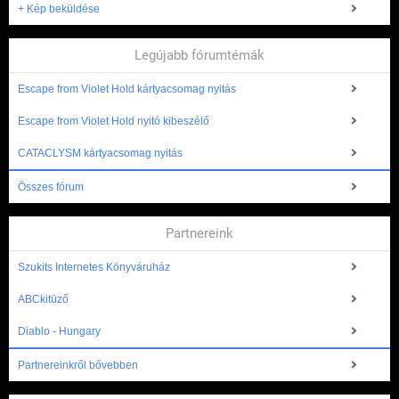
+ Kép beküldése
Legújabb fórumtémák
Escape from Violet Hold kártyacsomag nyitás
Escape from Violet Hold nyitó kibeszélő
CATACLYSM kártyacsomag nyitás
Összes fórum
Partnereink
Szukits Internetes Könyváruház
ABCkitüző
Diablo - Hungary
Partnereinkről bővebben