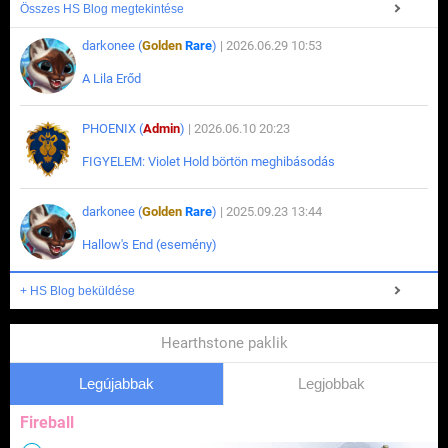
Összes HS Blog megtekintése
darkonee (
Golden
Rare
)
| 2026.06.29 10:53
A Lila Erőd
PHOENIX (
Admin
)
| 2026.06.10 20:23
FIGYELEM: Violet Hold börtön meghibásodás
darkonee (
Golden
Rare
)
| 2025.09.23 13:44
Hallow's End (esemény)
+ HS Blog beküldése
Hearthstone paklik
Legújabbak
Legjobbak
Fireball