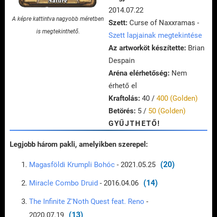
2014.07.22
A képre kattintva nagyobb méretben
Szett:
Curse of Naxxramas -
is megtekinthető.
Szett lapjainak megtekintése
Az artworköt készítette:
Brian
Despain
Aréna elérhetőség:
Nem
érhető el
Kraftolás:
40 /
400 (Golden)
Betörés:
5 /
50 (Golden)
GYŰJTHETŐ!
Legjobb három pakli, amelyikben szerepel:
(20)
Magasföldi Krumpli Bohóc
- 2021.05.25
(14)
Miracle Combo Druid
- 2016.04.06
The Infinite Z'Noth Quest feat. Reno
-
(13)
2020.07.19