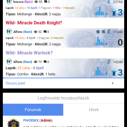
23760
kossza (
Epic
)
55
0
Lapok:
14 Lény
-
10 Spell
-
1 Fegyver
-
1 Hős
-
1 Helyszín
3
Típus:
Midrange -
Készült:
2 napja
Wild- Miracle Death Knight?
11840
Alfons (
Rare
)
32
0
Lapok:
19 Lény
-
8 Spell
-
1 Fegyver
-
2 Helyszín
0
Típus:
Midrange -
Készült:
2 napja
Wild- Miracle Warlock?
14240
Alfons (
Rare
)
73
0
Lapok:
22 Lény
-
8 Spell
3
Típus:
Combo -
Készült:
1 hete
Összes pakli
Legfrissebb hozzászólások
Fórumok
Hirek
PHOENIX (
Admin
)