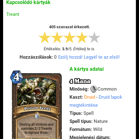
Kapcsolódó kártyák
Treant
405 szavazat érkezett.
Értékelés:
3.9
/
5
.
Értékelj te is.
Hozzászólások:
0
Szólj hozzá! Legyél te az első!
A kártya adatai
4 Mana
Minőség:
Common
Kaszt:
Druid
-
Druid lapok
megtekintése
Típus:
Spell
Spell típus:
Nature
Formátum:
Wild
Megjelenési dátum: