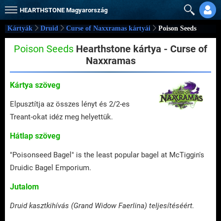
HEARTHSTONE
Magyarország
Kártyák
Druid
Curse of Naxxramas kártyái
Poison Seeds
Poison Seeds
Hearthstone kártya - Curse of
Naxxramas
Kártya szöveg
Elpusztítja az összes lényt és 2/2-es
Treant-okat idéz meg helyettük.
Hátlap szöveg
"Poisonseed Bagel" is the least popular bagel at McTiggin's
Druidic Bagel Emporium.
Jutalom
Druid kasztkihívás (Grand Widow Faerlina) teljesítéséért.