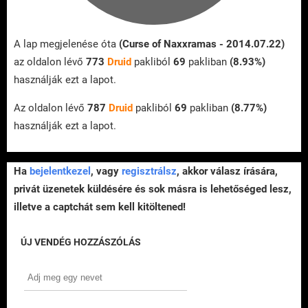
A lap megjelenése óta
(Curse of Naxxramas - 2014.07.22)
az oldalon lévő
773
Druid
pakliból
69
pakliban
(8.93%)
használják ezt a lapot.
Az oldalon lévő
787
Druid
pakliból
69
pakliban
(8.77%)
használják ezt a lapot.
Ha
bejelentkezel
, vagy
regisztrálsz
, akkor válasz írására,
privát üzenetek küldésére és sok másra is lehetőséged lesz,
illetve a captchát sem kell kitöltened!
ÚJ VENDÉG HOZZÁSZÓLÁS