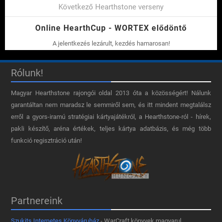
Következő Hearthstone verseny
Online HearthCup - WORTEX elődöntő
A jelentkezés lezárult, kezdés hamarosan!
Rólunk!
Magyar Hearthstone​ rajongói oldal 2013 óta a közösségért! Nálunk
garantáltan nem maradsz le semmiről sem, és itt mindent megtalálsz
erről a gyors-iramú stratégiai kártyajátékról, a Hearthstone-ról - hírek,
pakli készítő, aréna értékek, teljes kártya adatbázis, és még több
funkció regisztráció után!
Partnereink
Szukits Internetes Könyváruház
- WarCraft könyvek magyarul