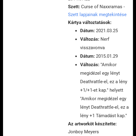
Szett:
Curse of Naxxramas -
Szett lapjainak megtekintése
Kártya változtatások:
Dátum:
2021.03.25
Változás:
Nerf
visszavonva
Dátum:
2015.01.29
Változás:
"Amikor
megidézel egy lényt
Deathrattle-el, ez a lény
+1/+1-et kap." helyett
"Amikor megidézel egy
lényt Deathrattle-el, ez a
lény +1 Támadást kap."
Az artworköt készítette:
Jonboy Meyers