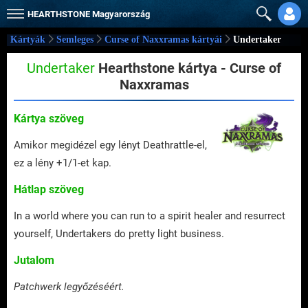
HEARTHSTONE
Magyarország
Kártyák
Semleges
Curse of Naxxramas kártyái
Undertaker
Undertaker
Hearthstone kártya - Curse of
Naxxramas
Kártya szöveg
Amikor megidézel egy lényt Deathrattle-el,
ez a lény +1/1-et kap.
Hátlap szöveg
In a world where you can run to a spirit healer and resurrect
yourself, Undertakers do pretty light business.
Jutalom
Patchwerk legyőzéséért.