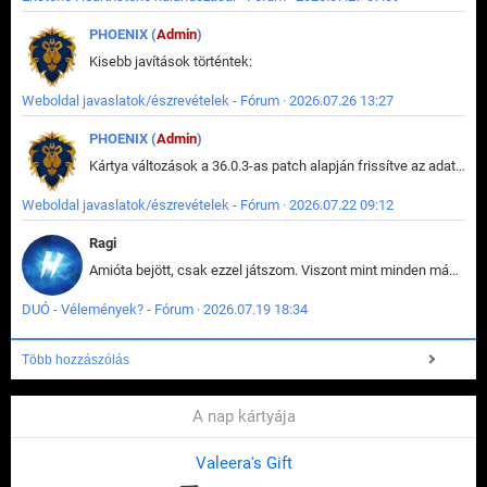
PHOENIX (
Admin
)
Kisebb javítások történtek:
Weboldal javaslatok/észrevételek - Fórum · 2026.07.26 13:27
PHOENIX (
Admin
)
Kártya változások a 36.0.3-as patch alapján frissítve az adatbázisban (képek is cserélve).
Weboldal javaslatok/észrevételek - Fórum · 2026.07.22 09:12
Ragi
Amióta bejött, csak ezzel játszom. Viszont mint minden más - akár az alapjáték is, ez is baromira összetett lett. Néha már pár kör után is esélytelen az egész. Vagy irreállisan túltápol valaki, vagy lelép a partner, vagy csak hülye mint a segg. És amikor eljönne az én időm, na akkor jön el mindenki másé is. Engem jobban érdekelne, hogy ki milyen ratingen szokott játszani. Na ez lenne egy érdekes adat.
DUÓ - Vélemények? - Fórum · 2026.07.19 18:34
Több hozzászólás
A nap kártyája
Valeera's Gift