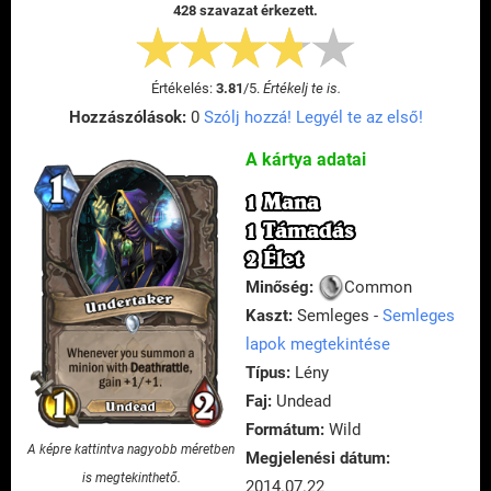
428 szavazat érkezett.
Értékelés:
3.81
/
5
.
Értékelj te is.
Hozzászólások:
0
Szólj hozzá! Legyél te az első!
A kártya adatai
1 Mana
1 Támadás
2 Élet
Minőség:
Common
Kaszt:
Semleges -
Semleges
lapok megtekintése
Típus:
Lény
Faj:
Undead
Formátum:
Wild
A képre kattintva nagyobb méretben
Megjelenési dátum:
is megtekinthető.
2014.07.22