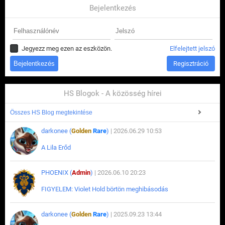
Bejelentkezés
Jegyezz meg ezen az eszközön.
Elfelejtett jelszó
Regisztráció
HS Blogok - A közösség hírei
Összes HS Blog megtekintése
darkonee (
Golden
Rare
)
| 2026.06.29 10:53
A Lila Erőd
PHOENIX (
Admin
)
| 2026.06.10 20:23
FIGYELEM: Violet Hold börtön meghibásodás
darkonee (
Golden
Rare
)
| 2025.09.23 13:44