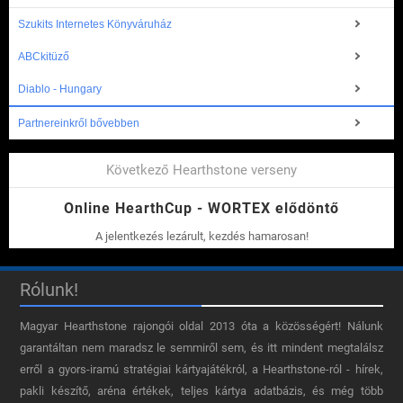
Szukits Internetes Könyváruház
ABCkitüző
Diablo - Hungary
Partnereinkről bővebben
Következő Hearthstone verseny
Online HearthCup - WORTEX elődöntő
A jelentkezés lezárult, kezdés hamarosan!
Rólunk!
Magyar Hearthstone​ rajongói oldal 2013 óta a közösségért! Nálunk
garantáltan nem maradsz le semmiről sem, és itt mindent megtalálsz
erről a gyors-iramú stratégiai kártyajátékról, a Hearthstone-ról - hírek,
pakli készítő, aréna értékek, teljes kártya adatbázis, és még több