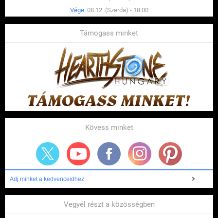
Vége:
08.12. (Szerda) - 18:00
Támogass minket
Kövess minket
Adj minket a kedvenceidhez
Vegyél részt a közösségben