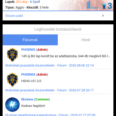
Lapok:
24 Lény
-
6 Spell
3
Típus:
Aggro -
Készült:
3 hete
Összes pakli
Legfrissebb hozzászólások
Fórumok
Hirek
PHOENIX (
Admin
)
149 új BG lap került be az adatbázisba, 644 db meglévő BG lap módosult, bekerültek az új képek a megváltozott lapokhoz is.
Weboldal javaslatok/észrevételek - Fórum · 2026.08.06 22:14
PHOENIX (
Admin
)
HSHU v31.3.0
Weboldal javaslatok/észrevételek - Fórum · 2026.07.28 20:17
Ekstone (
Common
)
Kedves Naplóm!
Ekstone Hearthstone kalandozásai - Fórum · 2026.07.27 07:09