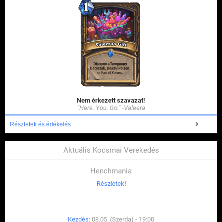
Nem érkezett szavazat!
"Here. You. Go." -Valeera
Részletek és értékelés
Aktuális Kocsmai Verekedés
Henchmania
Részletek
!
Kezdés:
08.05. (Szerda) - 19:00