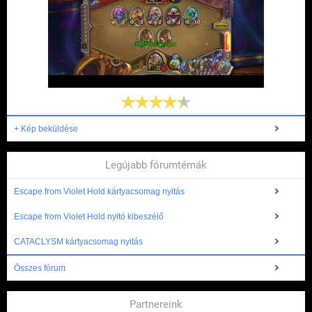
+ Kép beküldése
Legújabb fórumtémák
Escape from Violet Hold kártyacsomag nyitás
Escape from Violet Hold nyitó kibeszélő
CATACLYSM kártyacsomag nyitás
Összes fórum
Partnereink