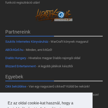
funkció regisztráció után!
Partnereink
Szukits Internetes Könyváruház
- WarCraft könyvek magyarul
ABCkitűző.hu
- Minden, ami kitűző!
Diablo Hungary
- Hivatalos magyar Diablo rajongói oldal
Blizzard Entertainment
- A legjobb játékok készítői
Egyebek
Cikk beküldése
- Van egy nagyszerű cikked? Küldd be nekünk!
Támogass minket
- Tetszik az oldal? Segíts, hogy fennmaradhasson!
Kapcsolat, médiaajánlat
- Lépj velünk kapcsolatba!
Ez az oldal cookie-kat használ, hogy a