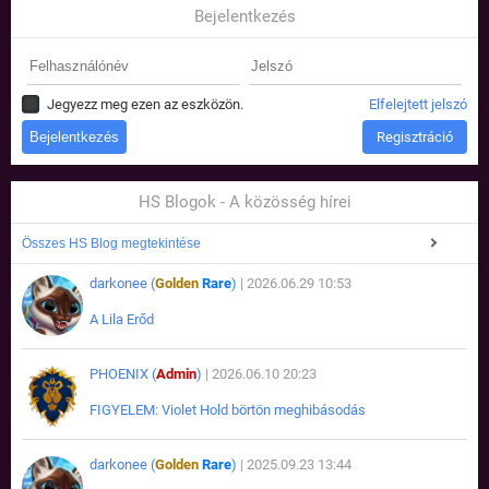
Bejelentkezés
Jegyezz meg ezen az eszközön.
Elfelejtett jelszó
Regisztráció
HS Blogok - A közösség hírei
Összes HS Blog megtekintése
darkonee (
Golden
Rare
)
| 2026.06.29 10:53
A Lila Erőd
PHOENIX (
Admin
)
| 2026.06.10 20:23
FIGYELEM: Violet Hold börtön meghibásodás
darkonee (
Golden
Rare
)
| 2025.09.23 13:44