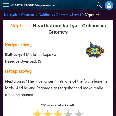
HEARTHSTONE
Magyarország
Kártyák
Shaman
Goblins vs Gnomes kártyái
Neptulon
Neptulon
Hearthstone kártya - Goblins vs
Gnomes
Kártya szöveg
Battlecry:
4 Murlocot kapsz a
kezedbe.
Overload:
(3)
Hátlap szöveg
Neptulon is "The Tidehunter". He’s one of the four elemental
lords. And he and Ragnaros get together and make really
amazing saunas.
200 szavazat érkezett.