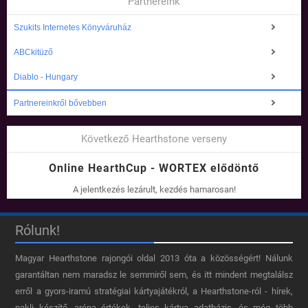
Partnereink
Szukits Internetes Könyváruház
ABCkitüző
Diablo - Hungary
Partnereinkről bővebben
Következő Hearthstone verseny
Online HearthCup - WORTEX elődöntő
A jelentkezés lezárult, kezdés hamarosan!
Rólunk!
Magyar Hearthstone​ rajongói oldal 2013 óta a közösségért! Nálunk
garantáltan nem maradsz le semmiről sem, és itt mindent megtalálsz
erről a gyors-iramú stratégiai kártyajátékról, a Hearthstone-ról - hírek,
pakli készítő, aréna értékek, teljes kártya adatbázis, és még több