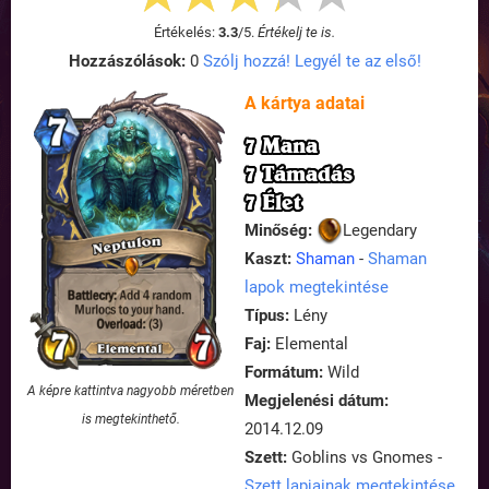
Értékelés:
3.3
/
5
.
Értékelj te is.
Hozzászólások:
0
Szólj hozzá! Legyél te az első!
A kártya adatai
7 Mana
7 Támadás
7 Élet
Minőség:
Legendary
Kaszt:
Shaman
-
Shaman
lapok megtekintése
Típus:
Lény
Faj:
Elemental
Formátum:
Wild
A képre kattintva nagyobb méretben
Megjelenési dátum:
is megtekinthető.
2014.12.09
Szett:
Goblins vs Gnomes -
Szett lapjainak megtekintése