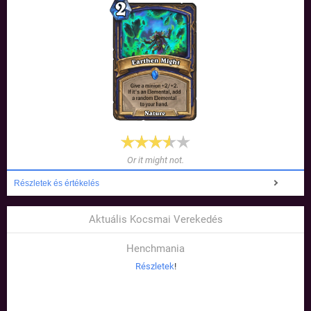
Or it might not.
Részletek és értékelés
Aktuális Kocsmai Verekedés
Henchmania
Részletek
!