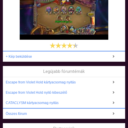
+ Kép beküldése
Legújabb fórumtémák
Escape from Violet Hold kártyacsomag nyitás
Escape from Violet Hold nyitó kibeszélő
CATACLYSM kártyacsomag nyitás
Összes fórum