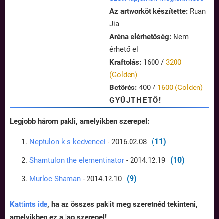
Az artworköt készítette:
Ruan
Jia
Aréna elérhetőség:
Nem
érhető el
Kraftolás:
1600 /
3200
(Golden)
Betörés:
400 /
1600 (Golden)
GYŰJTHETŐ!
Legjobb három pakli, amelyikben szerepel:
(11)
Neptulon kis kedvencei
- 2016.02.08
(10)
Shamtulon the elementinator
- 2014.12.19
(9)
Murloc Shaman
- 2014.12.10
Kattints ide
, ha az összes paklit meg szeretnéd tekinteni,
amelyikben ez a lap szerepel!