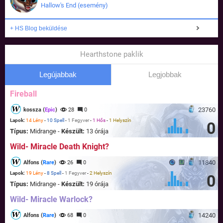
Hallow's End (esemény)
+ HS Blog beküldése
Hearthstone paklik
Legújabbak
Legjobbak
Fireball
23760
kossza (
Epic
)
28
0
Lapok:
14 Lény
-
10 Spell
-
1 Fegyver
-
1 Hős
-
1 Helyszín
0
Típus:
Midrange -
Készült:
13 órája
Wild- Miracle Death Knight?
11840
Alfons (
Rare
)
26
0
Lapok:
19 Lény
-
8 Spell
-
1 Fegyver
-
2 Helyszín
0
Típus:
Midrange -
Készült:
19 órája
Wild- Miracle Warlock?
14240
Alfons (
Rare
)
68
0