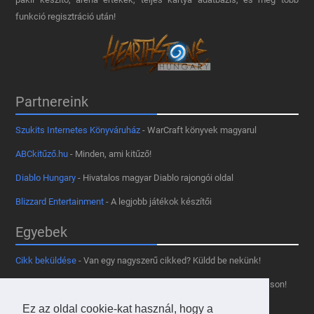
funkció regisztráció után!
Partnereink
Szukits Internetes Könyváruház
- WarCraft könyvek magyarul
ABCkitűző.hu
- Minden, ami kitűző!
Diablo Hungary
- Hivatalos magyar Diablo rajongói oldal
Blizzard Entertainment
- A legjobb játékok készítői
Egyebek
Cikk beküldése
- Van egy nagyszerű cikked? Küldd be nekünk!
Támogass minket
- Tetszik az oldal? Segíts, hogy fennmaradhasson!
Kapcsolat, médiaajánlat
- Lépj velünk kapcsolatba!
Ez az oldal cookie-kat használ, hogy a