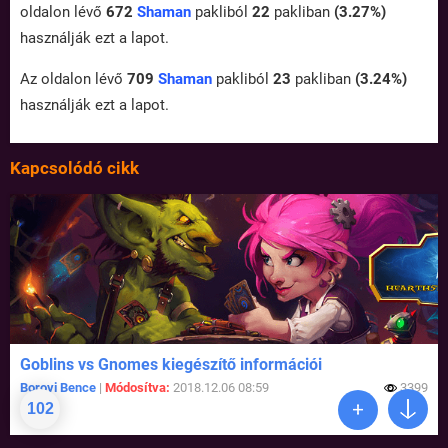
oldalon lévő
672
Shaman
pakliból
22
pakliban
(3.27%)
használják ezt a lapot.
Az oldalon lévő
709
Shaman
pakliból
23
pakliban
(3.24%)
használják ezt a lapot.
Kapcsolódó cikk
Goblins vs Gnomes kiegészítő információi
Borovi Bence
|
Módosítva:
2018.12.06 08:59
3399
102