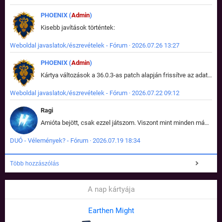
PHOENIX (
Admin
)
Kisebb javítások történtek:
Weboldal javaslatok/észrevételek - Fórum · 2026.07.26 13:27
PHOENIX (
Admin
)
Kártya változások a 36.0.3-as patch alapján frissítve az adatbázisban (képek is cserélve).
Weboldal javaslatok/észrevételek - Fórum · 2026.07.22 09:12
Ragi
Amióta bejött, csak ezzel játszom. Viszont mint minden más - akár az alapjáték is, ez is baromira összetett lett. Néha már pár kör után is esélytelen az egész. Vagy irreállisan túltápol valaki, vagy lelép a partner, vagy csak hülye mint a segg. És amikor eljönne az én időm, na akkor jön el mindenki másé is. Engem jobban érdekelne, hogy ki milyen ratingen szokott játszani. Na ez lenne egy érdekes adat.
DUÓ - Vélemények? - Fórum · 2026.07.19 18:34
Több hozzászólás
A nap kártyája
Earthen Might