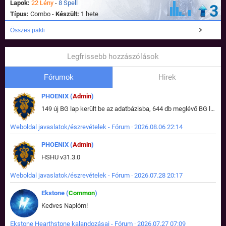
Lapok:
22 Lény
-
8 Spell
3
Típus:
Combo -
Készült:
1 hete
Összes pakli
Legfrissebb hozzászólások
Fórumok
Hirek
PHOENIX (
Admin
)
149 új BG lap került be az adatbázisba, 644 db meglévő BG lap módosult, bekerültek az új képek a megváltozott lapokhoz is.
Weboldal javaslatok/észrevételek - Fórum · 2026.08.06 22:14
PHOENIX (
Admin
)
HSHU v31.3.0
Weboldal javaslatok/észrevételek - Fórum · 2026.07.28 20:17
Ekstone (
Common
)
Kedves Naplóm!
Ekstone Hearthstone kalandozásai - Fórum · 2026.07.27 07:09