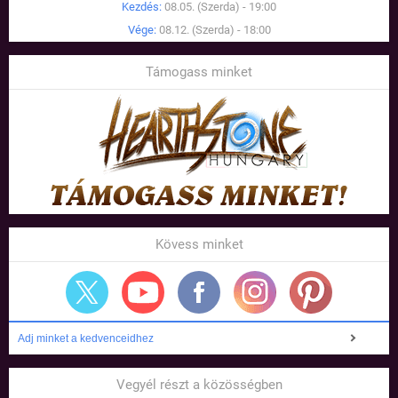
Kezdés:
08.05. (Szerda) - 19:00
Vége:
08.12. (Szerda) - 18:00
Támogass minket
Kövess minket
Adj minket a kedvenceidhez
Vegyél részt a közösségben