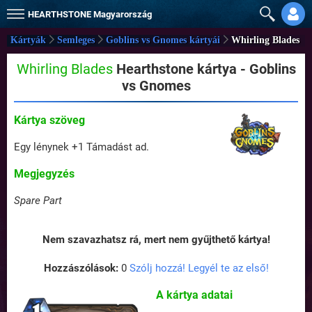
HEARTHSTONE
Magyarország
Kártyák
Semleges
Goblins vs Gnomes kártyái
Whirling Blades
Whirling Blades
Hearthstone kártya - Goblins
vs Gnomes
Kártya szöveg
Egy lénynek +1 Támadást ad.
Megjegyzés
Spare Part
Nem szavazhatsz rá, mert nem gyűjthető kártya!
Hozzászólások:
0
Szólj hozzá! Legyél te az első!
A kártya adatai