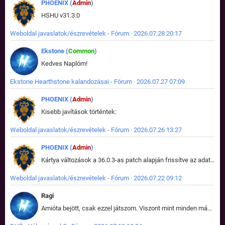
PHOENIX (
Admin
)
HSHU v31.3.0
Weboldal javaslatok/észrevételek - Fórum · 2026.07.28 20:17
Ekstone (
Common
)
Kedves Naplóm!
Ekstone Hearthstone kalandozásai - Fórum · 2026.07.27 07:09
PHOENIX (
Admin
)
Kisebb javítások történtek:
Weboldal javaslatok/észrevételek - Fórum · 2026.07.26 13:27
PHOENIX (
Admin
)
Kártya változások a 36.0.3-as patch alapján frissítve az adatbázisban (képek is cserélve).
Weboldal javaslatok/észrevételek - Fórum · 2026.07.22 09:12
Ragi
Amióta bejött, csak ezzel játszom. Viszont mint minden más - akár az alapjáték is, ez is baromira összetett lett. Néha már pár kör után is esélytelen az egész. Vagy irreállisan túltápol valaki, vagy lelép a partner, vagy csak hülye mint a segg. És amikor eljönne az én időm, na akkor jön el mindenki másé is. Engem jobban érdekelne, hogy ki milyen ratingen szokott játszani. Na ez lenne egy érdekes adat.