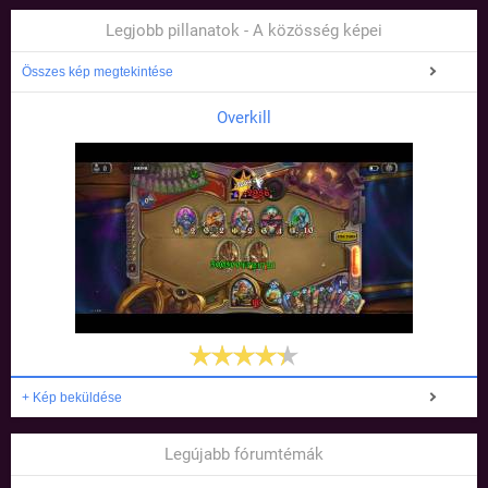
Legjobb pillanatok - A közösség képei
Összes kép megtekintése
Overkill
+ Kép beküldése
Legújabb fórumtémák