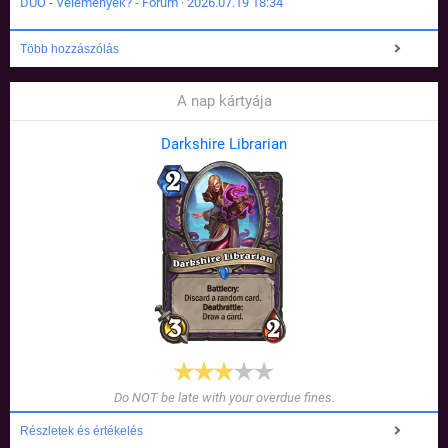
DUÓ - Vélemények? - Fórum · 2026.07.19 18:34
Több hozzászólás
A nap kártyája
Darkshire Librarian
Do NOT be late with your overdue fines.
Részletek és értékelés