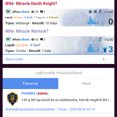
Wild- Miracle Death Knight?
11840
Alfons (
Rare
)
20
0
Lapok:
19 Lény
-
8 Spell
-
1 Fegyver
-
2 Helyszín
0
Típus:
Midrange -
Készült:
10 órája
Wild- Miracle Warlock?
14240
Alfons (
Rare
)
63
0
Lapok:
22 Lény
-
8 Spell
3
Típus:
Combo -
Készült:
1 hete
Összes pakli
Legfrissebb hozzászólások
Fórumok
Hirek
PHOENIX (
Admin
)
149 új BG lap került be az adatbázisba, 644 db meglévő BG lap módosult, bekerültek az új képek a megváltozott lapokhoz is.
Weboldal javaslatok/észrevételek - Fórum · 2026.08.06 22:14