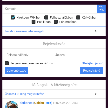
Hírekben, Wikiben
Felhasználókban
Kártyákban
Paklikban
Fórumokban
További keresési lehetőségek
Bejelentkezés
Jegyezz meg ezen az eszközön.
Elfelejtett jelszó
Regisztráció
HS Blogok - A közösség hírei
Összes HS Blog megtekintése
darkonee (
Golden
Rare
)
| 2026.06.29 10:53