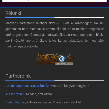
Rólunk!
Magyar Hearthstone​ rajongói oldal 2013 óta a közösségért! Nálunk
garantáltan nem maradsz le semmiről sem, és itt mindent megtalálsz
erről a gyors-iramú stratégiai kártyajátékról, a Hearthstone-ról - hírek,
pakli készítő, aréna értékek, teljes kártya adatbázis, és még több
funkció regisztráció után!
Partnereink
Szukits Internetes Könyváruház
- WarCraft könyvek magyarul
ABCkitűző.hu
- Minden, ami kitűző!
Diablo Hungary
- Hivatalos magyar Diablo rajongói oldal