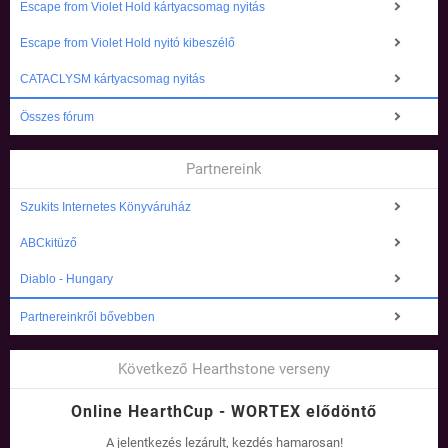
Escape from Violet Hold kártyacsomag nyitás
Escape from Violet Hold nyitó kibeszélő
CATACLYSM kártyacsomag nyitás
Összes fórum
Partnereink
Szukits Internetes Könyváruház
ABCkitüző
Diablo - Hungary
Partnereinkről bővebben
Következő Hearthstone verseny
Online HearthCup - WORTEX elődöntő
A jelentkezés lezárult, kezdés hamarosan!