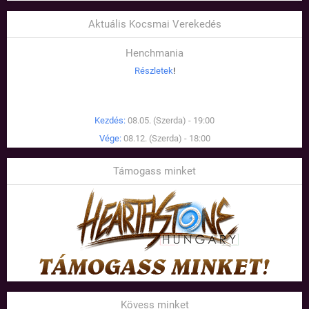
Aktuális Kocsmai Verekedés
Henchmania
Részletek
!
Kezdés:
08.05. (Szerda) - 19:00
Vége:
08.12. (Szerda) - 18:00
Támogass minket
Kövess minket