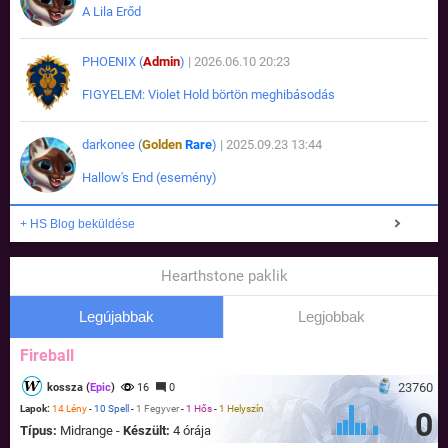
A Lila Erőd
PHOENIX (
Admin
)
| 2026.06.10 20:23
FIGYELEM: Violet Hold börtön meghibásodás
darkonee (
Golden
Rare
)
| 2025.09.23 13:44
Hallow's End (esemény)
+ HS Blog beküldése
Hearthstone paklik
Legújabbak
Legjobbak
Fireball
23760
kossza (
Epic
)
16
0
Lapok:
14 Lény
-
10 Spell
-
1 Fegyver
-
1 Hős
-
1 Helyszín
0
Típus:
Midrange -
Készült:
4 órája