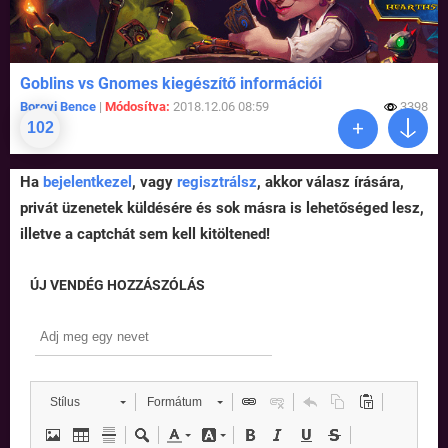
Goblins vs Gnomes kiegészítő információi
Borovi Bence
|
Módosítva:
2018.12.06 08:59
3398
102
Ha
bejelentkezel
, vagy
regisztrálsz
, akkor válasz írására,
privát üzenetek küldésére és sok másra is lehetőséged lesz,
illetve a captchát sem kell kitöltened!
ÚJ VENDÉG HOZZÁSZÓLÁS
Stílus
Formátum