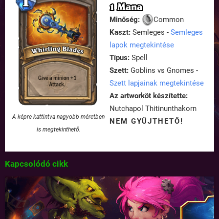
1 Mana
Minőség:
Common
Kaszt:
Semleges -
Semleges
lapok megtekintése
Típus:
Spell
Szett:
Goblins vs Gnomes -
Szett lapjainak megtekintése
Az artworköt készítette:
Nutchapol Thitinunthakorn
A képre kattintva nagyobb méretben
NEM GYŰJTHETŐ!
is megtekinthető.
Kapcsolódó cikk