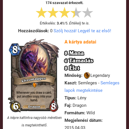
174 szavazat érkezett.
Értékelés:
3.41
/
5
.
Értékelj te is.
Hozzászólások:
0
Szólj hozzá! Legyél te az első!
A kártya adatai
8 Mana
6 Támadás
8 Élet
Minőség:
Legendary
Kaszt:
Semleges -
Semleges
lapok megtekintése
Típus:
Lény
Faj:
Dragon
Formátum:
Wild
A képre kattintva nagyobb méretben
Megjelenési dátum:
is megtekinthető.
2015.04.03