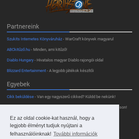
Partnereink
Szukits Internetes Könyváruház
- WarCraft könyvek magyarul
ABCkitűző.hu
- Minden, ami kitűző!
Diablo Hungary
- Hivatalos magyar Diablo rajongói oldal
Blizzard Entertainment
- A legjobb játékok készítői
Egyebek
Cikk beküldése
- Van egy nagyszerű cikked? Küldd be nekünk!
Támogass minket
- Tetszik az oldal? Segíts, hogy fennmaradhasson!
Kapcsolat, médiaajánlat
- Lépj velünk kapcsolatba!
Ez az oldal cookie-kat használ, hogy a
legjobb élményt tudjuk nyújtani a
Használd a tooltipünket
- A saját oldaladon is!
felhasználóinknak!
További információk
Adatvédelmi szabályzat
- A felhasználókért!