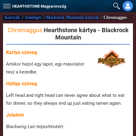
HEARTHSTONE
Magyarország
Kártyák
Semleges
Blackrock Mountain kártyái
Chromaggus
Chromaggus
Hearthstone kártya - Blackrock
Mountain
Kártya szöveg
Amikor húzol egy lapot, egy másolatot
tesz a kezedbe.
Hátlap szöveg
Left head and right head can never agree about what to eat
for dinner, so they always end up just eating ramen again.
Jutalom
Blackwing Lair teljesítéséért.