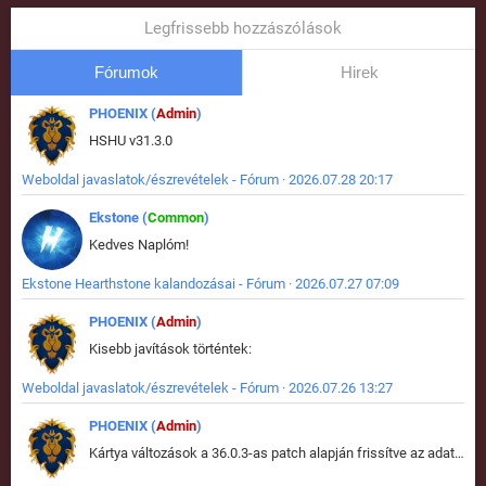
Legfrissebb hozzászólások
Fórumok
Hirek
PHOENIX (
Admin
)
HSHU v31.3.0
Weboldal javaslatok/észrevételek - Fórum · 2026.07.28 20:17
Ekstone (
Common
)
Kedves Naplóm!
Ekstone Hearthstone kalandozásai - Fórum · 2026.07.27 07:09
PHOENIX (
Admin
)
Kisebb javítások történtek:
Weboldal javaslatok/észrevételek - Fórum · 2026.07.26 13:27
PHOENIX (
Admin
)
Kártya változások a 36.0.3-as patch alapján frissítve az adatbázisban (képek is cserélve).