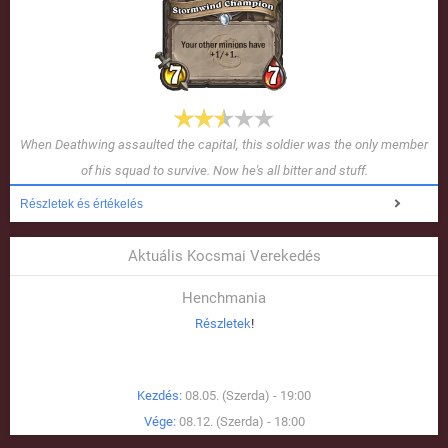
When Deathwing assaulted the capital, this soldier was the only member
of his squad to survive. Now he's all bitter and stuff.
Részletek és értékelés
Aktuális Kocsmai Verekedés
Henchmania
Részletek
!
Kezdés:
08.05. (Szerda) - 19:00
Vége:
08.12. (Szerda) - 18:00