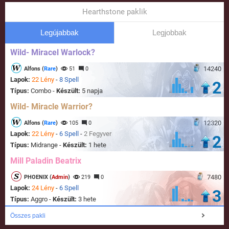
Hearthstone paklik
Legújabbak
Legjobbak
Wild- Miracel Warlock?
14240
Alfons (
Rare
)
51
0
Lapok:
22 Lény
-
8 Spell
2
Típus:
Combo -
Készült:
5 napja
Wild- Miracle Warrior?
12320
Alfons (
Rare
)
105
0
Lapok:
22 Lény
-
6 Spell
-
2 Fegyver
2
Típus:
Midrange -
Készült:
1 hete
Mill Paladin Beatrix
7480
PHOENIX (
Admin
)
219
0
Lapok:
24 Lény
-
6 Spell
3
Típus:
Aggro -
Készült:
3 hete
Összes pakli