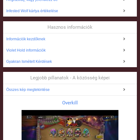
Infested Wolf kártya értékelése
Hasznos információk
Információk kezdőknek
Violet Hold információk
Gyakran Ismételt Kérdések
Legjobb pillanatok - A közösség képei
Összes kép megtekintése
Overkill