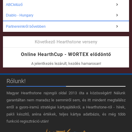
ABCkitüző
Diablo - Hungary
Partnereinkről bővebben
Következő Hearthstone verseny
Online HearthCup - WORTEX elődöntő
A jelentkezés lezárult, kezdés hamarosan!
Rólunk!
Magyar Hearthstone​ rajongói oldal 2013 óta a közösségért! Nálunk
garantáltan nem maradsz le semmiről sem, és itt mindent megtalálsz
erről a gyors-iramú stratégiai kártyajátékról, a Hearthstone-ról - hírek,
pakli készítő, aréna értékek, teljes kártya adatbázis, és még több
funkció regisztráció után!