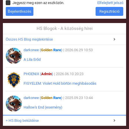
Jegyezz meg ezen az eszközön.
Elfelejtett jelszó
Regisztráció
HS Blogok - A közösség hírei
Összes HS Blog megtekintése
darkonee (
Golden
Rare
)
| 2026.06.29 10:53
A Lila Erőd
PHOENIX (
Admin
)
| 2026.06.10 20:23
FIGYELEM: Violet Hold börtön meghibásodás
darkonee (
Golden
Rare
)
| 2025.09.23 13:44
Hallow's End (esemény)
+ HS Blog beküldése