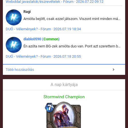
Weboldal javaslatok/észrevételek - Fórum · 2026.07.22 09:12
Ragi
Amióta bejött, csak ezzel játszom. Viszont mint minden más - akár az alapjáték is, ez is baromira összetett lett. Néha már pár kör után is esélytelen az egész. Vagy irreállisan túltápol valaki, vagy lelép a partner, vagy csak hülye mint a segg. És amikor eljönne az én időm, na akkor jön el mindenki másé is. Engem jobban érdekelne, hogy ki milyen ratingen szokott játszani. Na ez lenne egy érdekes adat.
DUÓ - Vélemények? - Fórum · 2026.07.19 18:34
diablo0590 (
Common
)
Én azóta nem BG-zek amióta duo van. Pont azt szerettem benne, hogy rajtam múlik mi történik, nem pedig a társamon. Kérem vissza a régi BG-t :D
DUÓ - Vélemények? - Fórum · 2026.07.18 20:55
Több hozzászólás
A nap kártyája
Stormwind Champion