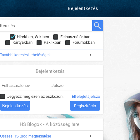
Bejelentkezés
Hírekben, Wikiben
Felhasználókban
Kártyákban
Paklikban
Fórumokban
További keresési lehetőségek
Bejelentkezés
Jegyezz meg ezen az eszközön.
Elfelejtett jelszó
Regisztráció
HS Blogok - A közösség hírei
Összes HS Blog megtekintése