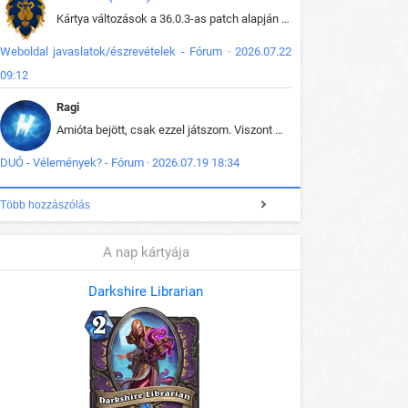
Kártya változások a 36.0.3-as patch alapján frissítve az adatbázisban (képek is cserélve).
Weboldal javaslatok/észrevételek - Fórum · 2026.07.22
09:12
Ragi
Amióta bejött, csak ezzel játszom. Viszont mint minden más - akár az alapjáték is, ez is baromira összetett lett. Néha már pár kör után is esélytelen az egész. Vagy irreállisan túltápol valaki, vagy lelép a partner, vagy csak hülye mint a segg. És amikor eljönne az én időm, na akkor jön el mindenki másé is. Engem jobban érdekelne, hogy ki milyen ratingen szokott játszani. Na ez lenne egy érdekes adat.
DUÓ - Vélemények? - Fórum · 2026.07.19 18:34
Több hozzászólás
A nap kártyája
Darkshire Librarian