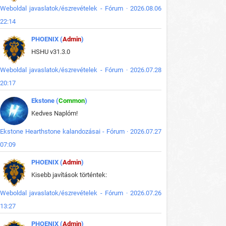
Weboldal javaslatok/észrevételek - Fórum · 2026.08.06
22:14
PHOENIX (
Admin
)
HSHU v31.3.0
Weboldal javaslatok/észrevételek - Fórum · 2026.07.28
20:17
Ekstone (
Common
)
Kedves Naplóm!
Ekstone Hearthstone kalandozásai - Fórum · 2026.07.27
07:09
PHOENIX (
Admin
)
Kisebb javítások történtek:
Weboldal javaslatok/észrevételek - Fórum · 2026.07.26
13:27
PHOENIX (
Admin
)