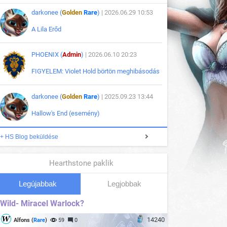
darkonee (
Golden
Rare
)
| 2026.06.29 10:53
A Lila Erőd
PHOENIX (
Admin
)
| 2026.06.10 20:23
FIGYELEM: Violet Hold börtön meghibásodás
darkonee (
Golden
Rare
)
| 2025.09.23 13:44
Hallow's End (esemény)
+ HS Blog beküldése
Hearthstone paklik
Legújabbak
Legjobbak
Wild- Miracel Warlock?
14240
Alfons (
Rare
)
59
0