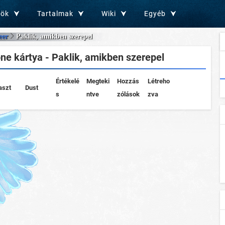
zök
Tartalmak
Wiki
Egyéb
eer
Paklik, amikben szerepel
ne kártya - Paklik, amikben szerepel
Értékelé
Megteki
Hozzás
Létreho
aszt
Dust
s
ntve
zólások
zva