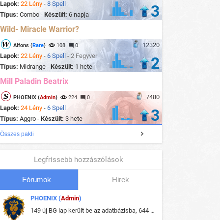
Lapok:
22 Lény
-
8 Spell
3
Típus:
Combo -
Készült:
6 napja
Wild- Miracle Warrior?
12320
Alfons (
Rare
)
108
0
Lapok:
22 Lény
-
6 Spell
-
2 Fegyver
2
Típus:
Midrange -
Készült:
1 hete
Mill Paladin Beatrix
7480
PHOENIX (
Admin
)
224
0
Lapok:
24 Lény
-
6 Spell
3
Típus:
Aggro -
Készült:
3 hete
Összes pakli
Legfrissebb hozzászólások
Fórumok
Hirek
PHOENIX (
Admin
)
149 új BG lap került be az adatbázisba, 644 db meglévő BG lap módosult, bekerültek az új képek a megváltozott lapokhoz is.