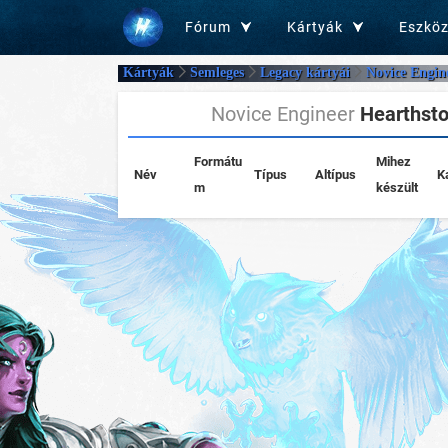
Fórum
Kártyák
Eszkö
Kártyák
Semleges
Legacy kártyái
Novice Engin
Novice Engineer
Hearthsto
Formátu
Mihez
Név
Típus
Altípus
K
m
készült