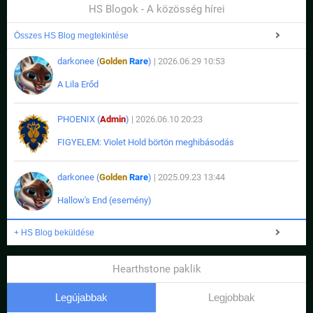
HS Blogok - A közösség hírei
Összes HS Blog megtekintése
darkonee (
Golden
Rare
)
| 2026.06.29 10:53
A Lila Erőd
PHOENIX (
Admin
)
| 2026.06.10 20:23
FIGYELEM: Violet Hold börtön meghibásodás
darkonee (
Golden
Rare
)
| 2025.09.23 13:44
Hallow's End (esemény)
+ HS Blog beküldése
Hearthstone paklik
Legújabbak
Legjobbak