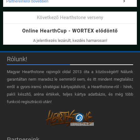
Partnereinkről bővebben
Következő Hearthstone verseny
Online HearthCup - WORTEX elődöntő
A jelentkezés lezárult, kezdés hamarosan!
Rólunk!
Magyar Hearthstone​ rajongói oldal 2013 óta a közösségért! Nálunk
garantáltan nem maradsz le semmiről sem, és itt mindent megtalálsz
erről a gyors-iramú stratégiai kártyajátékról, a Hearthstone-ról - hírek,
pakli készítő, aréna értékek, teljes kártya adatbázis, és még több
funkció regisztráció után!
Partnereink