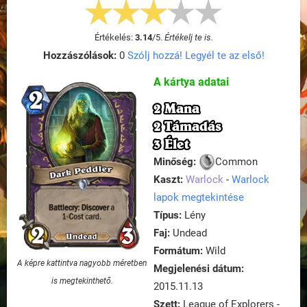
Értékelés:
3.14
/
5
.
Értékelj te is.
Hozzászólások:
0
Szólj hozzá! Legyél te az első!
A kártya adatai
2 Mana
2 Támadás
3 Élet
Minőség:
Common
Kaszt:
Warlock
-
Warlock
lapok megtekintése
Típus:
Lény
Faj:
Undead
Formátum:
Wild
A képre kattintva nagyobb méretben
Megjelenési dátum:
is megtekinthető.
2015.11.13
Szett:
League of Explorers -