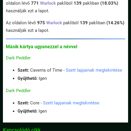
oldalon lévő
771
Warlock
pakliból
139
pakliban
(18.03%)
használják ezt a lapot.
Az oldalon lévő
975
Warlock
pakliból
139
pakliban
(14.26%)
használják ezt a lapot.
Másik kártya ugyanezzel a névvel
Dark Peddler
Szett:
Caverns of Time -
Szett lapjainak megtekintése
Gyűjthető:
Igen
Dark Peddler
Szett:
Core -
Szett lapjainak megtekintése
Gyűjthető:
Igen
Kapcsolódó cikk