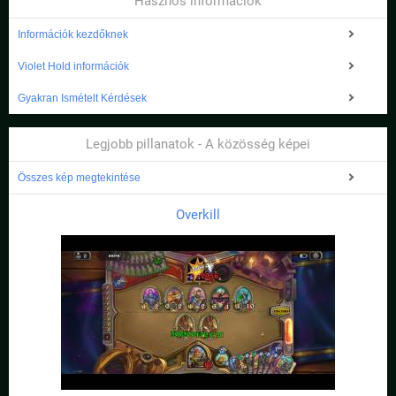
Hasznos információk
Információk kezdőknek
Violet Hold információk
Gyakran Ismételt Kérdések
Legjobb pillanatok - A közösség képei
Összes kép megtekintése
Overkill