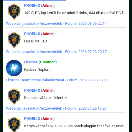
PHOENIX (
Admin
)
149 új BG lap került be az adatbázisba, 644 db meglévő BG lap módosult, bekerültek az új képek a megváltozott lapokhoz is.
Weboldal javaslatok/észrevételek - Fórum · 2026.08.06 22:14
PHOENIX (
Admin
)
HSHU v31.3.0
Weboldal javaslatok/észrevételek - Fórum · 2026.07.28 20:17
Ekstone (
Common
)
Kedves Naplóm!
Ekstone Hearthstone kalandozásai - Fórum · 2026.07.27 07:09
PHOENIX (
Admin
)
Kisebb javítások történtek:
Weboldal javaslatok/észrevételek - Fórum · 2026.07.26 13:27
PHOENIX (
Admin
)
Kártya változások a 36.0.3-as patch alapján frissítve az adatbázisban (képek is cserélve).