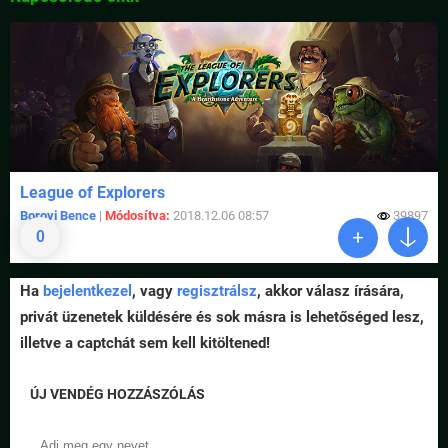
League of Explorers
Borovi Bence
|
Módosítva:
2018.12.06 08:57
39897
0
Ha
bejelentkezel
, vagy
regisztrálsz
, akkor válasz írására,
privát üzenetek küldésére és sok másra is lehetőséged lesz,
illetve a captchát sem kell kitöltened!
ÚJ VENDÉG HOZZÁSZÓLÁS