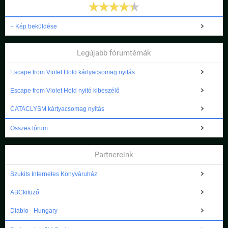
+ Kép beküldése
Legújabb fórumtémák
Escape from Violet Hold kártyacsomag nyitás
Escape from Violet Hold nyitó kibeszélő
CATACLYSM kártyacsomag nyitás
Összes fórum
Partnereink
Szukits Internetes Könyváruház
ABCkitüző
Diablo - Hungary