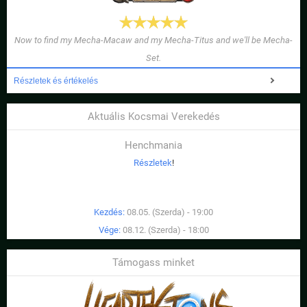
Now to find my Mecha-Macaw and my Mecha-Titus and we'll be Mecha-
Set.
Részletek és értékelés
Aktuális Kocsmai Verekedés
Henchmania
Részletek
!
Kezdés:
08.05. (Szerda) - 19:00
Vége:
08.12. (Szerda) - 18:00
Támogass minket