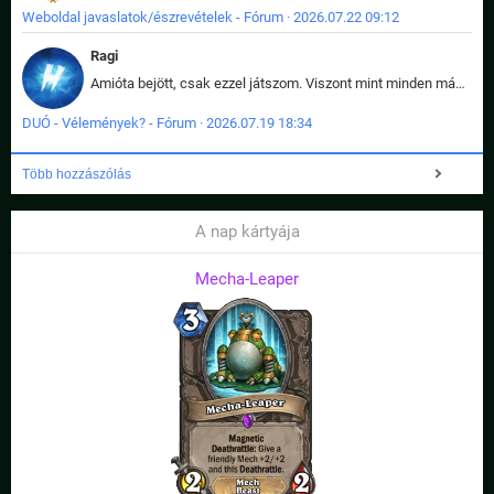
Weboldal javaslatok/észrevételek - Fórum · 2026.07.22 09:12
Ragi
Amióta bejött, csak ezzel játszom. Viszont mint minden más - akár az alapjáték is, ez is baromira összetett lett. Néha már pár kör után is esélytelen az egész. Vagy irreállisan túltápol valaki, vagy lelép a partner, vagy csak hülye mint a segg. És amikor eljönne az én időm, na akkor jön el mindenki másé is. Engem jobban érdekelne, hogy ki milyen ratingen szokott játszani. Na ez lenne egy érdekes adat.
DUÓ - Vélemények? - Fórum · 2026.07.19 18:34
Több hozzászólás
A nap kártyája
Mecha-Leaper