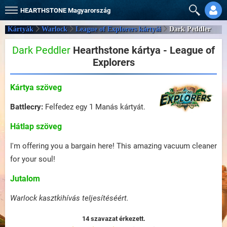
HEARTHSTONE
Magyarország
Kártyák
Warlock
League of Explorers kártyái
Dark Peddler
Dark Peddler
Hearthstone kártya - League of
Explorers
Kártya szöveg
Battlecry:
Felfedez egy 1 Manás kártyát.
Hátlap szöveg
I'm offering you a bargain here! This amazing vacuum cleaner
for your soul!
Jutalom
Warlock kasztkihívás teljesítéséért.
14 szavazat érkezett.