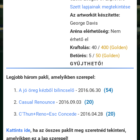
Szett lapjainak megtekintése
Az artworköt készítette:
George Davis
Aréna elérhetőség:
Nem
érhető el
Kraftolás:
40 /
400 (Golden)
Betörés:
5 /
50 (Golden)
GYŰJTHETŐ!
Legjobb három pakli, amelyikben szerepel:
(54)
A jó öreg kézből bilincselő
- 2016.06.30
(20)
Casual Renounce
- 2016.09.03
(20)
C'Thun+Reno=Esc Concede
- 2016.04.28
Kattints ide
, ha az összes paklit meg szeretnéd tekinteni,
amelyikben ez a lap szerepel!