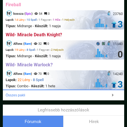
Fireball
23760
kossza (
Epic
)
54
0
Lapok:
14 Lény
-
10 Spell
-
1 Fegyver
-
1 Hős
-
1 Helyszín
3
Típus:
Midrange -
Készült:
1 napja
Wild- Miracle Death Knight?
11840
Alfons (
Rare
)
32
0
Lapok:
19 Lény
-
8 Spell
-
1 Fegyver
-
2 Helyszín
0
Típus:
Midrange -
Készült:
1 napja
Wild- Miracle Warlock?
14240
Alfons (
Rare
)
70
0
Lapok:
22 Lény
-
8 Spell
3
Típus:
Combo -
Készült:
1 hete
Összes pakli
Legfrissebb hozzászólások
Fórumok
Hirek