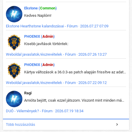
Ekstone (
Common
)
Kedves Naplóm!
Ekstone Hearthstone kalandozásai - Fórum · 2026.07.27 07:09
PHOENIX (
Admin
)
Kisebb javítások történtek:
Weboldal javaslatok/észrevételek - Fórum · 2026.07.26 13:27
PHOENIX (
Admin
)
Kártya változások a 36.0.3-as patch alapján frissítve az adatbázisban (képek is cserélve).
Weboldal javaslatok/észrevételek - Fórum · 2026.07.22 09:12
Ragi
Amióta bejött, csak ezzel játszom. Viszont mint minden más - akár az alapjáték is, ez is baromira összetett lett. Néha már pár kör után is esélytelen az egész. Vagy irreállisan túltápol valaki, vagy lelép a partner, vagy csak hülye mint a segg. És amikor eljönne az én időm, na akkor jön el mindenki másé is. Engem jobban érdekelne, hogy ki milyen ratingen szokott játszani. Na ez lenne egy érdekes adat.
DUÓ - Vélemények? - Fórum · 2026.07.19 18:34
Több hozzászólás