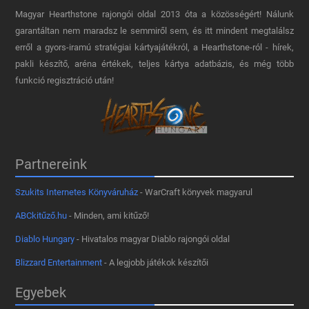
Magyar Hearthstone​ rajongói oldal 2013 óta a közösségért! Nálunk
garantáltan nem maradsz le semmiről sem, és itt mindent megtalálsz
erről a gyors-iramú stratégiai kártyajátékról, a Hearthstone-ról - hírek,
pakli készítő, aréna értékek, teljes kártya adatbázis, és még több
funkció regisztráció után!
Partnereink
Szukits Internetes Könyváruház
- WarCraft könyvek magyarul
ABCkitűző.hu
- Minden, ami kitűző!
Diablo Hungary
- Hivatalos magyar Diablo rajongói oldal
Blizzard Entertainment
- A legjobb játékok készítői
Egyebek