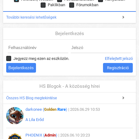
Paklikban
Fórumokban
További keresési lehetőségek
Bejelentkezés
Jegyezz meg ezen az eszközön.
Elfelejtett jelszó
Regisztráció
HS Blogok - A közösség hírei
Összes HS Blog megtekintése
darkonee (
Golden
Rare
)
| 2026.06.29 10:53
A Lila Erőd
PHOENIX (
Admin
)
| 2026.06.10 20:23