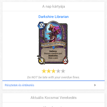
A nap kártyája
Darkshire Librarian
Do NOT be late with your overdue fines.
Részletek és értékelés
Aktuális Kocsmai Verekedés