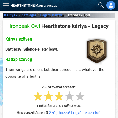
HEARTHSTONE
Magyarország
Kártyák
Semleges
Legacy kártyái
Ironbeak Owl
Ironbeak Owl
Hearthstone kártya - Legacy
Kártya szöveg
Battlecry:
Silence
-el egy lényt.
Hátlap szöveg
Their wings are silent but their screech is... whatever the
opposite of silent is.
295 szavazat érkezett.
Értékelés:
2.8
/
5
.
Értékelj te is.
Hozzászólások:
0
Szólj hozzá! Legyél te az első!