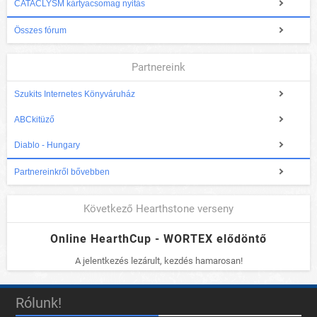
CATACLYSM kártyacsomag nyitás
Összes fórum
Partnereink
Szukits Internetes Könyváruház
ABCkitüző
Diablo - Hungary
Partnereinkről bővebben
Következő Hearthstone verseny
Online HearthCup - WORTEX elődöntő
A jelentkezés lezárult, kezdés hamarosan!
Rólunk!