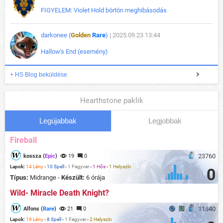
FIGYELEM: Violet Hold börtön meghibásodás
darkonee (
Golden
Rare
)
| 2025.09.23 13:44
Hallow's End (esemény)
+ HS Blog beküldése
Hearthstone paklik
Legújabbak
Legjobbak
Fireball
23760
kossza (
Epic
)
19
0
Lapok:
14 Lény
-
10 Spell
-
1 Fegyver
-
1 Hős
-
1 Helyszín
0
Típus:
Midrange -
Készült:
6 órája
Wild- Miracle Death Knight?
11840
Alfons (
Rare
)
21
0
Lapok:
19 Lény
-
8 Spell
-
1 Fegyver
-
2 Helyszín