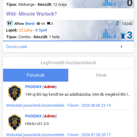
0
Típus:
Midrange -
Készült:
12 órája
Wild- Miracle Warlock?
14240
Alfons (
Rare
)
64
0
Lapok:
22 Lény
-
8 Spell
3
Típus:
Combo -
Készült:
1 hete
Összes pakli
Legfrissebb hozzászólások
Fórumok
Hirek
PHOENIX (
Admin
)
149 új BG lap került be az adatbázisba, 644 db meglévő BG lap módosult, bekerültek az új képek a megváltozott lapokhoz is.
Weboldal javaslatok/észrevételek - Fórum · 2026.08.06 22:14
PHOENIX (
Admin
)
HSHU v31.3.0
Weboldal javaslatok/észrevételek - Fórum · 2026.07.28 20:17