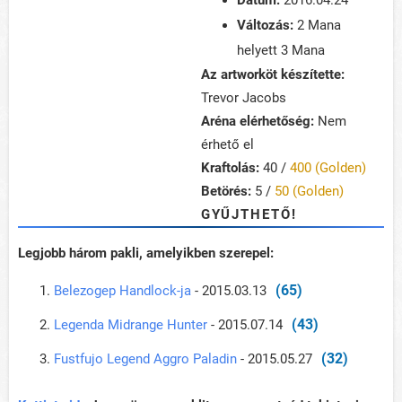
Dátum:
2016.04.24
Változás:
2 Mana
helyett 3 Mana
Az artworköt készítette:
Trevor Jacobs
Aréna elérhetőség:
Nem
érhető el
Kraftolás:
40 /
400 (Golden)
Betörés:
5 /
50 (Golden)
GYŰJTHETŐ!
Legjobb három pakli, amelyikben szerepel:
(65)
Belezogep Handlock-ja
- 2015.03.13
(43)
Legenda Midrange Hunter
- 2015.07.14
(32)
Fustfujo Legend Aggro Paladin
- 2015.05.27