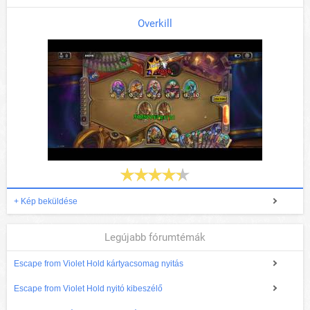
Overkill
+ Kép beküldése
Legújabb fórumtémák
Escape from Violet Hold kártyacsomag nyitás
Escape from Violet Hold nyitó kibeszélő