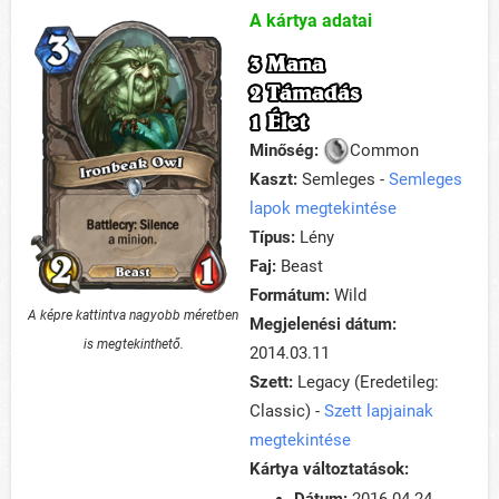
A kártya adatai
3 Mana
2 Támadás
1 Élet
Minőség:
Common
Kaszt:
Semleges -
Semleges
lapok megtekintése
Típus:
Lény
Faj:
Beast
Formátum:
Wild
A képre kattintva nagyobb méretben
Megjelenési dátum:
is megtekinthető.
2014.03.11
Szett:
Legacy (Eredetileg:
Classic) -
Szett lapjainak
megtekintése
Kártya változtatások: