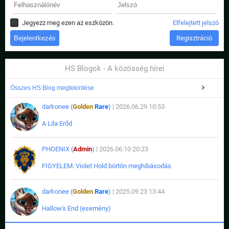
Jegyezz meg ezen az eszközön.
Elfelejtett jelszó
Regisztráció
HS Blogok - A közösség hírei
Összes HS Blog megtekintése
darkonee (
Golden
Rare
)
| 2026.06.29 10:53
A Lila Erőd
PHOENIX (
Admin
)
| 2026.06.10 20:23
FIGYELEM: Violet Hold börtön meghibásodás
darkonee (
Golden
Rare
)
| 2025.09.23 13:44
Hallow's End (esemény)