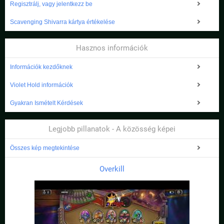
Regisztrálj, vagy jelentkezz be
Scavenging Shivarra kártya értékelése
Hasznos információk
Információk kezdőknek
Violet Hold információk
Gyakran Ismételt Kérdések
Legjobb pillanatok - A közösség képei
Összes kép megtekintése
Overkill