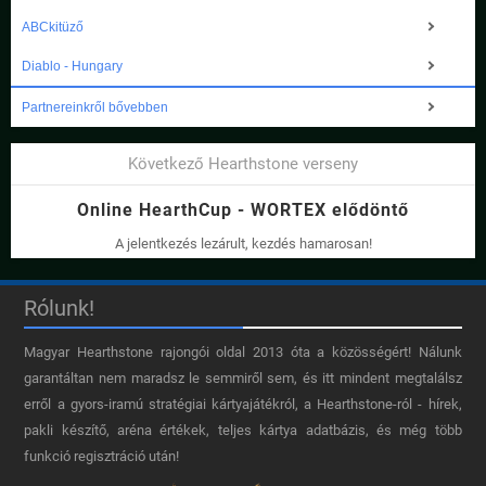
ABCkitüző
Diablo - Hungary
Partnereinkről bővebben
Következő Hearthstone verseny
Online HearthCup - WORTEX elődöntő
A jelentkezés lezárult, kezdés hamarosan!
Rólunk!
Magyar Hearthstone​ rajongói oldal 2013 óta a közösségért! Nálunk
garantáltan nem maradsz le semmiről sem, és itt mindent megtalálsz
erről a gyors-iramú stratégiai kártyajátékról, a Hearthstone-ról - hírek,
pakli készítő, aréna értékek, teljes kártya adatbázis, és még több
funkció regisztráció után!