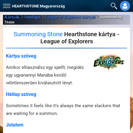
HEARTHSTONE
Magyarország
Kártyák
Semleges
League of Explorers kártyái
Summoning
Stone
Summoning Stone
Hearthstone kártya -
League of Explorers
Kártya szöveg
Amikor elhasználsz egy spellt, megidéz
egy ugyanannyi Manába kerülő
véletlenszerűen kiválasztott lényt.
Hátlap szöveg
Sometimes it feels like it's always the same slackers that
are waiting for a summon.
Jutalom