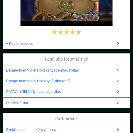
+ Kép beküldése
Legújabb fórumtémák
Escape from Violet Hold kártyacsomag nyitás
Escape from Violet Hold nyitó kibeszélő
CATACLYSM kártyacsomag nyitás
Összes fórum
Partnereink
Szukits Internetes Könyváruház