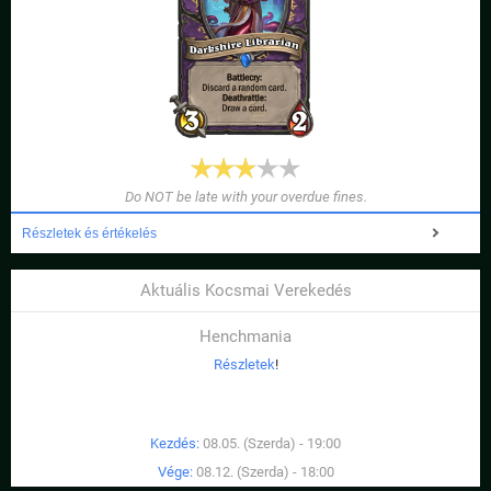
Do NOT be late with your overdue fines.
Részletek és értékelés
Aktuális Kocsmai Verekedés
Henchmania
Részletek
!
Kezdés:
08.05. (Szerda) - 19:00
Vége:
08.12. (Szerda) - 18:00