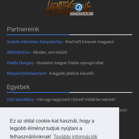
Partnereink
Szukits Internetes Könyváruház
- WarCraft könyvek magyarul
ABCkitűző.hu
- Minden, ami kitűző!
Diablo Hungary
- Hivatalos magyar Diablo rajongói oldal
Blizzard Entertainment
- A legjobb játékok készítői
Egyebek
Cikk beküldése
- Van egy nagyszerű cikked? Küldd be nekünk!
Támogass minket
- Tetszik az oldal? Segíts, hogy fennmaradhasson!
Kapcsolat, médiaajánlat
- Lépj velünk kapcsolatba!
Ez az oldal cookie-kat használ, hogy a
legjobb élményt tudjuk nyújtani a
Használd a tooltipünket
- A saját oldaladon is!
felhasználóinknak!
További információk