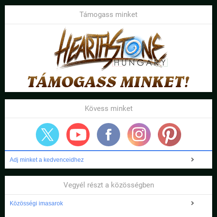
Támogass minket
Kövess minket
Adj minket a kedvenceidhez
Vegyél részt a közösségben
Közösségi imasarok