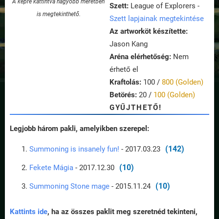
A képre kattintva nagyobb méretben
Szett:
League of Explorers -
is megtekinthető.
Szett lapjainak megtekintése
Az artworköt készítette:
Jason Kang
Aréna elérhetőség:
Nem
érhető el
Kraftolás:
100 /
800 (Golden)
Betörés:
20 /
100 (Golden)
GYŰJTHETŐ!
Legjobb három pakli, amelyikben szerepel:
(142)
Summoning is insanely fun!
- 2017.03.23
(10)
Fekete Mágia
- 2017.12.30
(10)
Summoning Stone mage
- 2015.11.24
Kattints ide
, ha az összes paklit meg szeretnéd tekinteni,