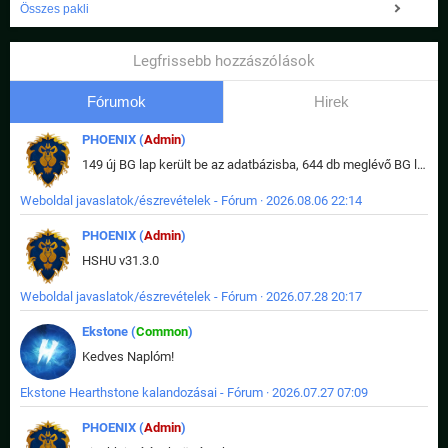
Összes pakli
Legfrissebb hozzászólások
Fórumok
Hirek
PHOENIX (
Admin
)
149 új BG lap került be az adatbázisba, 644 db meglévő BG lap módosult, bekerültek az új képek a megváltozott lapokhoz is.
Weboldal javaslatok/észrevételek - Fórum · 2026.08.06 22:14
PHOENIX (
Admin
)
HSHU v31.3.0
Weboldal javaslatok/észrevételek - Fórum · 2026.07.28 20:17
Ekstone (
Common
)
Kedves Naplóm!
Ekstone Hearthstone kalandozásai - Fórum · 2026.07.27 07:09
PHOENIX (
Admin
)