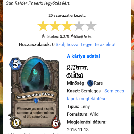
Sun Raider Phaerix legyőzéséért.
20 szavazat érkezett.
Értékelés:
3.2
/
5
.
Értékelj te is.
Hozzászólások:
0
Szólj hozzá! Legyél te az első!
A kártya adatai
5 Mana
6 Élet
Minőség:
Rare
Kaszt:
Semleges -
Semleges
lapok megtekintése
Típus:
Lény
Formátum:
Wild
Megjelenési dátum:
2015.11.13