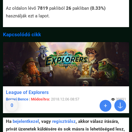
Az oldalon lévő
7819
pakliból
26
pakliban
(0.33%)
használják ezt a lapot.
Kapcsolódó cikk
League of Explorers
Borovi Bence
|
Módosítva:
2018.12.06 08:57
39891
0
Ha
bejelentkezel
, vagy
regisztrálsz
, akkor válasz írására,
privát üzenetek küldésére és sok másra is lehetőséged lesz,