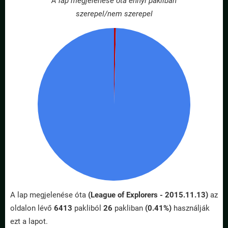
A lap megjelenése óta ennyi pakliban
szerepel/nem szerepel
A lap megjelenése óta
(League of Explorers - 2015.11.13)
az
oldalon lévő
6413
pakliból
26
pakliban
(0.41%)
használják
ezt a lapot.