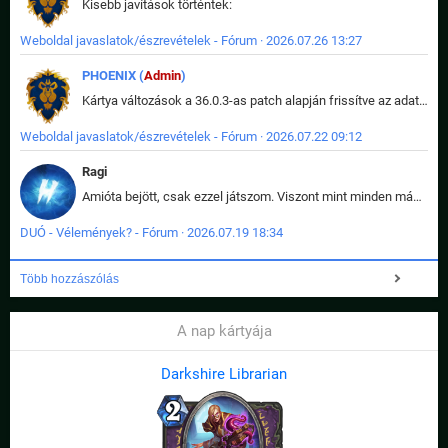
Kisebb javítások történtek:
Weboldal javaslatok/észrevételek - Fórum · 2026.07.26 13:27
PHOENIX (
Admin
)
Kártya változások a 36.0.3-as patch alapján frissítve az adatbázisban (képek is cserélve).
Weboldal javaslatok/észrevételek - Fórum · 2026.07.22 09:12
Ragi
Amióta bejött, csak ezzel játszom. Viszont mint minden más - akár az alapjáték is, ez is baromira összetett lett. Néha már pár kör után is esélytelen az egész. Vagy irreállisan túltápol valaki, vagy lelép a partner, vagy csak hülye mint a segg. És amikor eljönne az én időm, na akkor jön el mindenki másé is. Engem jobban érdekelne, hogy ki milyen ratingen szokott játszani. Na ez lenne egy érdekes adat.
DUÓ - Vélemények? - Fórum · 2026.07.19 18:34
Több hozzászólás
A nap kártyája
Darkshire Librarian