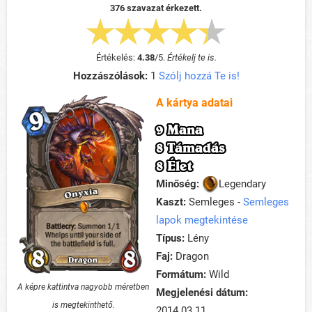
376 szavazat érkezett.
Értékelés:
4.38
/
5
.
Értékelj te is.
Hozzászólások:
1
Szólj hozzá Te is!
A kártya adatai
9 Mana
8 Támadás
8 Élet
Minőség:
Legendary
Kaszt:
Semleges -
Semleges
lapok megtekintése
Típus:
Lény
Faj:
Dragon
Formátum:
Wild
A képre kattintva nagyobb méretben
Megjelenési dátum:
is megtekinthető.
2014.03.11