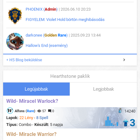
PHOENIX (
Admin
)
| 2026.06.10 20:23
FIGYELEM: Violet Hold börtön meghibásodás
darkonee (
Golden
Rare
)
| 2025.09.23 13:44
Hallow's End (esemény)
+ HS Blog beküldése
Hearthstone paklik
Legújabbak
Legjobbak
Wild- Miracel Warlock?
14240
Alfons (
Rare
)
57
0
Lapok:
22 Lény
-
8 Spell
3
Típus:
Combo -
Készült:
5 napja
Wild- Miracle Warrior?