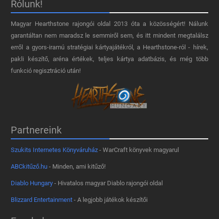
Rólunk!
Magyar Hearthstone​ rajongói oldal 2013 óta a közösségért! Nálunk
garantáltan nem maradsz le semmiről sem, és itt mindent megtalálsz
erről a gyors-iramú stratégiai kártyajátékról, a Hearthstone-ról - hírek,
pakli készítő, aréna értékek, teljes kártya adatbázis, és még több
funkció regisztráció után!
Partnereink
Szukits Internetes Könyváruház
- WarCraft könyvek magyarul
ABCkitűző.hu
- Minden, ami kitűző!
Diablo Hungary
- Hivatalos magyar Diablo rajongói oldal
Blizzard Entertainment
- A legjobb játékok készítői