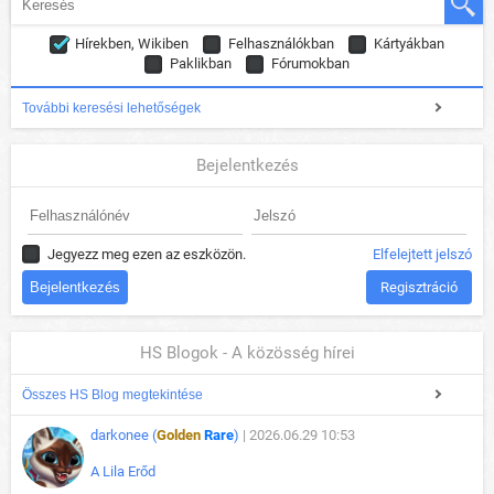
Hírekben, Wikiben
Felhasználókban
Kártyákban
Paklikban
Fórumokban
További keresési lehetőségek
Bejelentkezés
Jegyezz meg ezen az eszközön.
Elfelejtett jelszó
Regisztráció
HS Blogok - A közösség hírei
Összes HS Blog megtekintése
darkonee (
Golden
Rare
)
| 2026.06.29 10:53
A Lila Erőd