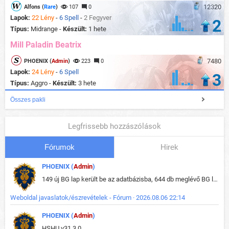
12320
Alfons (
Rare
)
107
0
Lapok:
22 Lény
-
6 Spell
-
2 Fegyver
2
Típus:
Midrange -
Készült:
1 hete
Mill Paladin Beatrix
7480
PHOENIX (
Admin
)
223
0
Lapok:
24 Lény
-
6 Spell
3
Típus:
Aggro -
Készült:
3 hete
Összes pakli
Legfrissebb hozzászólások
Fórumok
Hirek
PHOENIX (
Admin
)
149 új BG lap került be az adatbázisba, 644 db meglévő BG lap módosult, bekerültek az új képek a megváltozott lapokhoz is.
Weboldal javaslatok/észrevételek - Fórum · 2026.08.06 22:14
PHOENIX (
Admin
)
HSHU v31.3.0