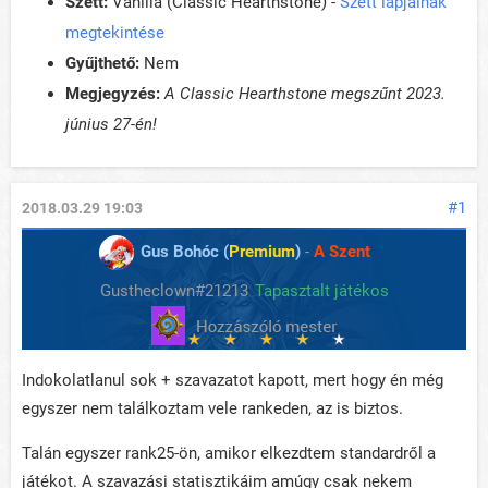
Szett:
Vanilla (Classic Hearthstone) -
Szett lapjainak
megtekintése
Gyűjthető:
Nem
Megjegyzés:
A Classic Hearthstone megszűnt 2023.
június 27-én!
#1
2018.03.29 19:03
Gus Bohóc (
Premium
)
-
A Szent
Gustheclown#21213
Tapasztalt játékos
Indokolatlanul sok + szavazatot kapott, mert hogy én még
egyszer nem találkoztam vele rankeden, az is biztos.
Talán egyszer rank25-ön, amikor elkezdtem standardről a
játékot. A szavazási statisztikáim amúgy csak nekem