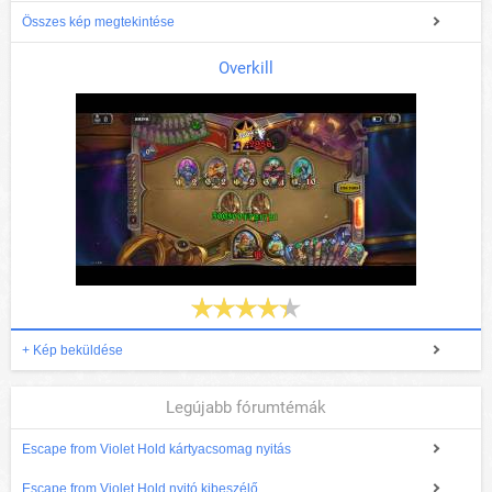
Összes kép megtekintése
Overkill
+ Kép beküldése
Legújabb fórumtémák
Escape from Violet Hold kártyacsomag nyitás
Escape from Violet Hold nyitó kibeszélő