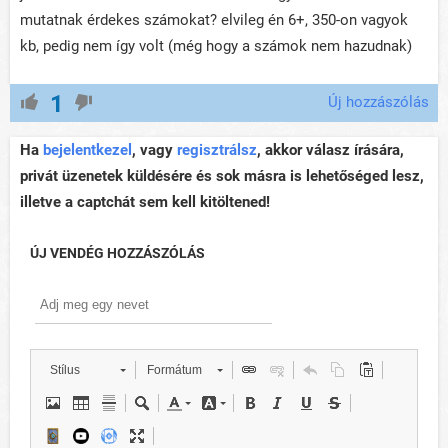
mutatnak érdekes számokat? elvileg én 6+, 350-on vagyok
kb, pedig nem így volt (még hogy a számok nem hazudnak)
1
Új hozzászólás
Ha
bejelentkezel
, vagy
regisztrálsz
, akkor válasz írására,
privát üzenetek küldésére és sok másra is lehetőséged lesz,
illetve a captchát sem kell kitöltened!
ÚJ VENDÉG HOZZÁSZÓLÁS
Stílus
Formátum