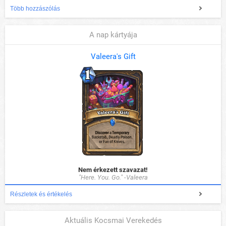
Több hozzászólás
A nap kártyája
Valeera's Gift
Nem érkezett szavazat!
"Here. You. Go." -Valeera
Részletek és értékelés
Aktuális Kocsmai Verekedés