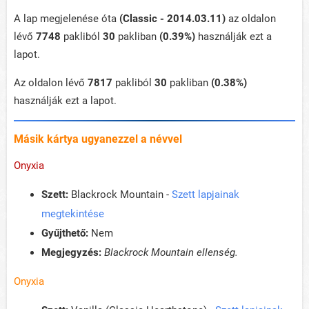
A lap megjelenése óta
(Classic - 2014.03.11)
az oldalon
lévő
7748
pakliból
30
pakliban
(0.39%)
használják ezt a
lapot.
Az oldalon lévő
7817
pakliból
30
pakliban
(0.38%)
használják ezt a lapot.
Másik kártya ugyanezzel a névvel
Onyxia
Szett:
Blackrock Mountain -
Szett lapjainak
megtekintése
Gyűjthető:
Nem
Megjegyzés:
Blackrock Mountain ellenség.
Onyxia