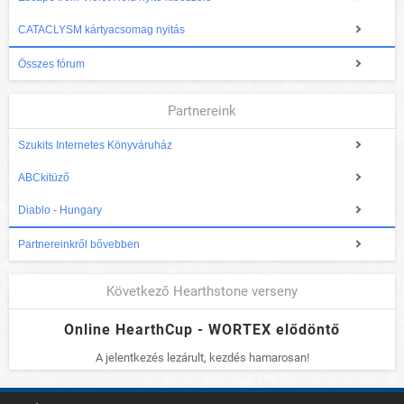
CATACLYSM kártyacsomag nyitás
Összes fórum
Partnereink
Szukits Internetes Könyváruház
ABCkitüző
Diablo - Hungary
Partnereinkről bővebben
Következő Hearthstone verseny
Online HearthCup - WORTEX elődöntő
A jelentkezés lezárult, kezdés hamarosan!