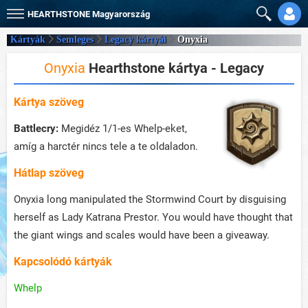
HEARTHSTONE
Magyarország
Kártyák
Semleges
Legacy kártyái
Onyxia
Onyxia
Hearthstone kártya - Legacy
Kártya szöveg
Battlecry:
Megidéz 1/1-es Whelp-eket,
amíg a harctér nincs tele a te oldaladon.
Hátlap szöveg
Onyxia long manipulated the Stormwind Court by disguising
herself as Lady Katrana Prestor. You would have thought that
the giant wings and scales would have been a giveaway.
Kapcsolódó kártyák
Whelp