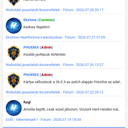
Weboldal javaslatok/észrevételek - Fórum · 2026.07.28 20:17
Ekstone (
Common
)
Kedves Naplóm!
Ekstone Hearthstone kalandozásai - Fórum · 2026.07.27 07:09
PHOENIX (
Admin
)
Kisebb javítások történtek:
Weboldal javaslatok/észrevételek - Fórum · 2026.07.26 13:27
PHOENIX (
Admin
)
Kártya változások a 36.0.3-as patch alapján frissítve az adatbázisban (képek is cserélve).
Weboldal javaslatok/észrevételek - Fórum · 2026.07.22 09:12
Ragi
Amióta bejött, csak ezzel játszom. Viszont mint minden más - akár az alapjáték is, ez is baromira összetett lett. Néha már pár kör után is esélytelen az egész. Vagy irreállisan túltápol valaki, vagy lelép a partner, vagy csak hülye mint a segg. És amikor eljönne az én időm, na akkor jön el mindenki másé is. Engem jobban érdekelne, hogy ki milyen ratingen szokott játszani. Na ez lenne egy érdekes adat.
DUÓ - Vélemények? - Fórum · 2026.07.19 18:34