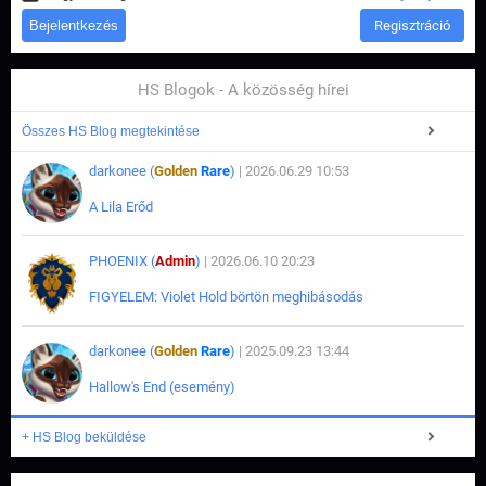
Regisztráció
HS Blogok - A közösség hírei
Összes HS Blog megtekintése
darkonee (
Golden
Rare
)
| 2026.06.29 10:53
A Lila Erőd
PHOENIX (
Admin
)
| 2026.06.10 20:23
FIGYELEM: Violet Hold börtön meghibásodás
darkonee (
Golden
Rare
)
| 2025.09.23 13:44
Hallow's End (esemény)
+ HS Blog beküldése