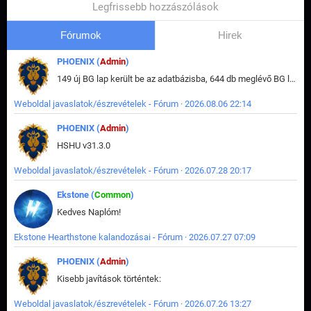
Legfrissebb hozzászólások
Fórumok
Hirek
PHOENIX (
Admin
)
149 új BG lap került be az adatbázisba, 644 db meglévő BG lap módosult, bekerültek az új képek a megváltozott lapokhoz is.
Weboldal javaslatok/észrevételek - Fórum · 2026.08.06 22:14
PHOENIX (
Admin
)
HSHU v31.3.0
Weboldal javaslatok/észrevételek - Fórum · 2026.07.28 20:17
Ekstone (
Common
)
Kedves Naplóm!
Ekstone Hearthstone kalandozásai - Fórum · 2026.07.27 07:09
PHOENIX (
Admin
)
Kisebb javítások történtek:
Weboldal javaslatok/észrevételek - Fórum · 2026.07.26 13:27