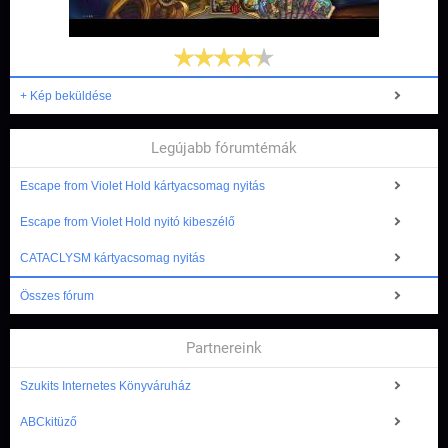
+ Kép beküldése
Legújabb fórumtémák
Escape from Violet Hold kártyacsomag nyitás
Escape from Violet Hold nyitó kibeszélő
CATACLYSM kártyacsomag nyitás
Összes fórum
Partnereink
Szukits Internetes Könyváruház
ABCkitüző