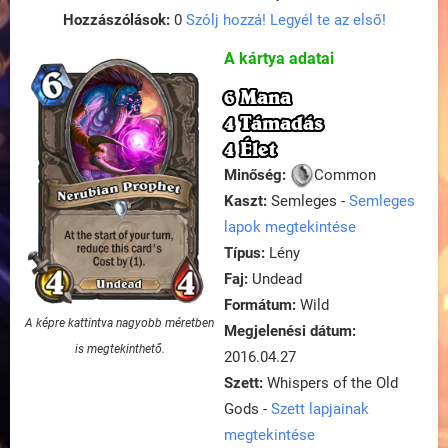
Hozzászólások:
0
Szólj hozzá! Legyél te az első!
A kártya adatai
6 Mana
4 Támadás
4 Élet
Minőség:
Common
Kaszt:
Semleges -
Semleges
lapok megtekintése
Típus:
Lény
Faj:
Undead
Formátum:
Wild
A képre kattintva nagyobb méretben
Megjelenési dátum:
is megtekinthető.
2016.04.27
Szett:
Whispers of the Old
Gods -
Szett lapjainak
megtekintése