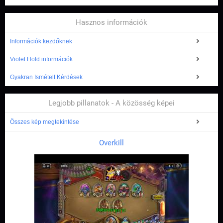
Hasznos információk
Információk kezdőknek
Violet Hold információk
Gyakran Ismételt Kérdések
Legjobb pillanatok - A közösség képei
Összes kép megtekintése
Overkill