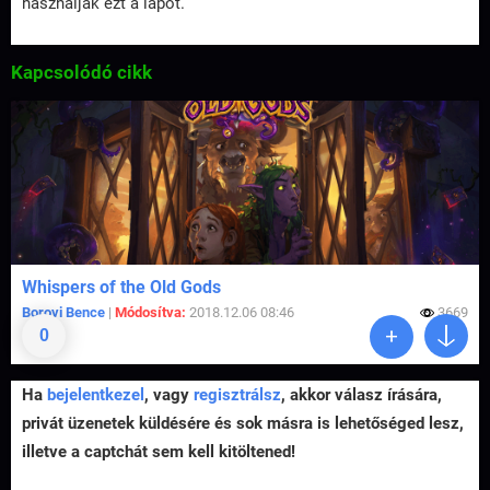
használják ezt a lapot.
Kapcsolódó cikk
Whispers of the Old Gods
Borovi Bence
|
Módosítva:
2018.12.06 08:46
3669
0
Ha
bejelentkezel
, vagy
regisztrálsz
, akkor válasz írására,
privát üzenetek küldésére és sok másra is lehetőséged lesz,
illetve a captchát sem kell kitöltened!