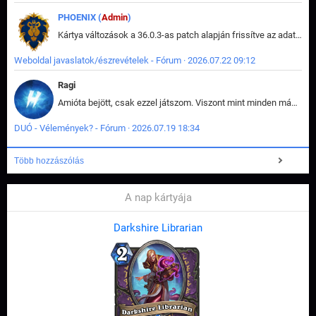
PHOENIX (
Admin
)
Kártya változások a 36.0.3-as patch alapján frissítve az adatbázisban (képek is cserélve).
Weboldal javaslatok/észrevételek - Fórum · 2026.07.22 09:12
Ragi
Amióta bejött, csak ezzel játszom. Viszont mint minden más - akár az alapjáték is, ez is baromira összetett lett. Néha már pár kör után is esélytelen az egész. Vagy irreállisan túltápol valaki, vagy lelép a partner, vagy csak hülye mint a segg. És amikor eljönne az én időm, na akkor jön el mindenki másé is. Engem jobban érdekelne, hogy ki milyen ratingen szokott játszani. Na ez lenne egy érdekes adat.
DUÓ - Vélemények? - Fórum · 2026.07.19 18:34
Több hozzászólás
A nap kártyája
Darkshire Librarian