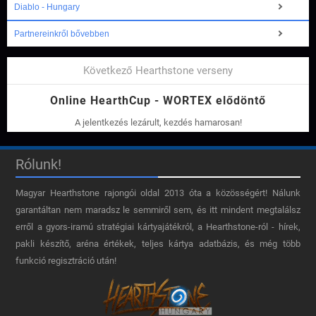
Diablo - Hungary
Partnereinkről bővebben
Következő Hearthstone verseny
Online HearthCup - WORTEX elődöntő
A jelentkezés lezárult, kezdés hamarosan!
Rólunk!
Magyar Hearthstone​ rajongói oldal 2013 óta a közösségért! Nálunk
garantáltan nem maradsz le semmiről sem, és itt mindent megtalálsz
erről a gyors-iramú stratégiai kártyajátékról, a Hearthstone-ról - hírek,
pakli készítő, aréna értékek, teljes kártya adatbázis, és még több
funkció regisztráció után!