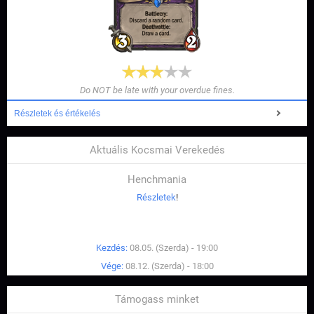
Do NOT be late with your overdue fines.
Részletek és értékelés
Aktuális Kocsmai Verekedés
Henchmania
Részletek
!
Kezdés:
08.05. (Szerda) - 19:00
Vége:
08.12. (Szerda) - 18:00
Támogass minket