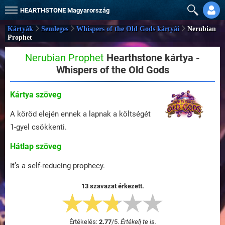
HEARTHSTONE
Magyarország
Kártyák
Semleges
Whispers of the Old Gods kártyái
Nerubian
Prophet
Nerubian Prophet
Hearthstone kártya -
Whispers of the Old Gods
Kártya szöveg
A köröd elején ennek a lapnak a költségét
1-gyel csökkenti.
Hátlap szöveg
It’s a self-reducing prophecy.
13 szavazat érkezett.
Értékelés:
2.77
/
5
.
Értékelj te is.