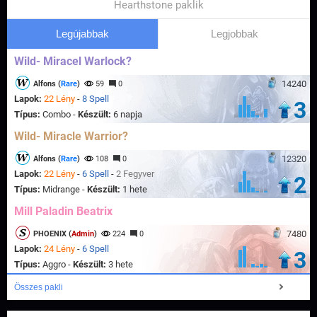
Hearthstone paklik
Legújabbak
Legjobbak
Wild- Miracel Warlock?
14240
Alfons (
Rare
)
59
0
Lapok:
22 Lény
-
8 Spell
3
Típus:
Combo -
Készült:
6 napja
Wild- Miracle Warrior?
12320
Alfons (
Rare
)
108
0
Lapok:
22 Lény
-
6 Spell
-
2 Fegyver
2
Típus:
Midrange -
Készült:
1 hete
Mill Paladin Beatrix
7480
PHOENIX (
Admin
)
224
0
Lapok:
24 Lény
-
6 Spell
3
Típus:
Aggro -
Készült:
3 hete
Összes pakli