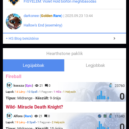
FIGYELEM: Violet Hold börtön meghibásodás
darkonee (
Golden
Rare
)
| 2025.09.23 13:44
Hallow's End (esemény)
+ HS Blog beküldése
Hearthstone paklik
Legújabbak
Legjobbak
Fireball
23760
kossza (
Epic
)
21
0
Lapok:
14 Lény
-
10 Spell
-
1 Fegyver
-
1 Hős
-
1 Helyszín
0
Típus:
Midrange -
Készült:
9 órája
Wild- Miracle Death Knight?
11840
Alfons (
Rare
)
21
0
Lapok:
19 Lény
-
8 Spell
-
1 Fegyver
-
2 Helyszín
0
Típus:
Midrange -
Készült:
15 órája