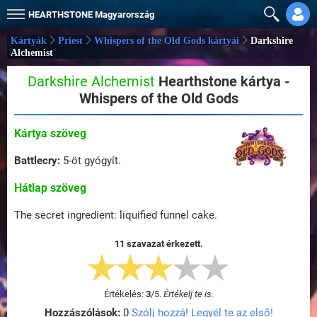
HEARTHSTONE
Magyarország
Kártyák
Priest
Whispers of the Old Gods kártyái
Darkshire
Alchemist
Darkshire Alchemist
Hearthstone kártya -
Whispers of the Old Gods
Kártya szöveg
Battlecry:
5-öt gyógyít.
Hátlap szöveg
The secret ingredient: liquified funnel cake.
11 szavazat érkezett.
Értékelés:
3
/
5
.
Értékelj te is.
Hozzászólások:
0
Szólj hozzá! Legyél te az első!