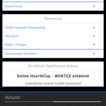
Összes fórum
Partnereink
Szukits Internetes Könyváruház
ABCkitüző
Diablo - Hungary
Partnereinkről bővebben
Következő Hearthstone verseny
Online HearthCup - WORTEX elődöntő
A jelentkezés lezárult, kezdés hamarosan!
Rólunk!