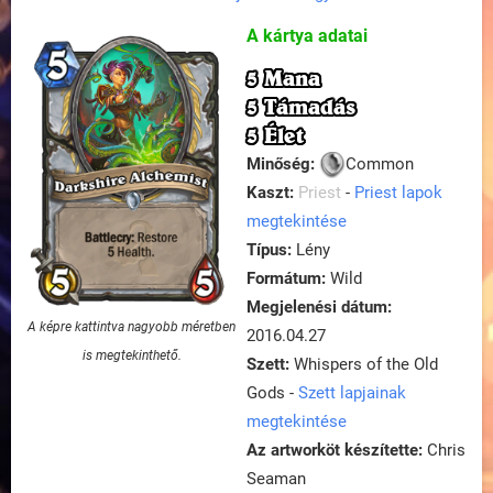
A kártya adatai
5 Mana
5 Támadás
5 Élet
Minőség:
Common
Kaszt:
Priest
-
Priest lapok
megtekintése
Típus:
Lény
Formátum:
Wild
Megjelenési dátum:
A képre kattintva nagyobb méretben
2016.04.27
is megtekinthető.
Szett:
Whispers of the Old
Gods -
Szett lapjainak
megtekintése
Az artworköt készítette:
Chris
Seaman