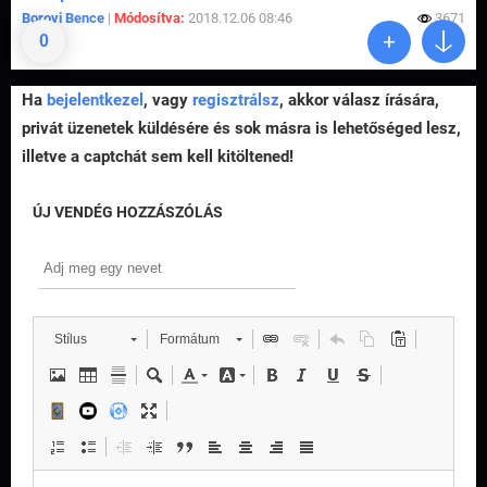
Borovi Bence
|
Módosítva:
2018.12.06 08:46
3671
0
Ha
bejelentkezel
, vagy
regisztrálsz
, akkor válasz írására,
privát üzenetek küldésére és sok másra is lehetőséged lesz,
illetve a captchát sem kell kitöltened!
ÚJ VENDÉG HOZZÁSZÓLÁS
Stílus
Formátum