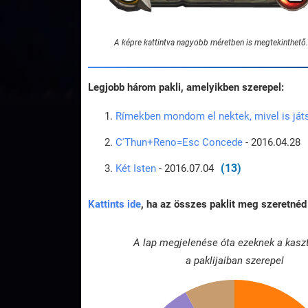
A képre kattintva nagyobb méretben is megtekinthető.
Legjobb három pakli, amelyikben szerepel:
Rímekben mondom el nektek, mivel is já
C'Thun+Reno=Esc Concede
- 2016.04.28
(13)
Két Isten
- 2016.07.04
Kattints ide
, ha az összes paklit meg szeretnéd 
A lap megjelenése óta ezeknek a kasz
a paklijaiban szerepel