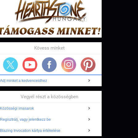
Kövess minket
Adj minket a kedvenceidhez
Vegyél részt a közösségben
Közösségi imasarok
Regisztrálj, vagy jelentkezz be
Blazing Invocation kártya értékelése