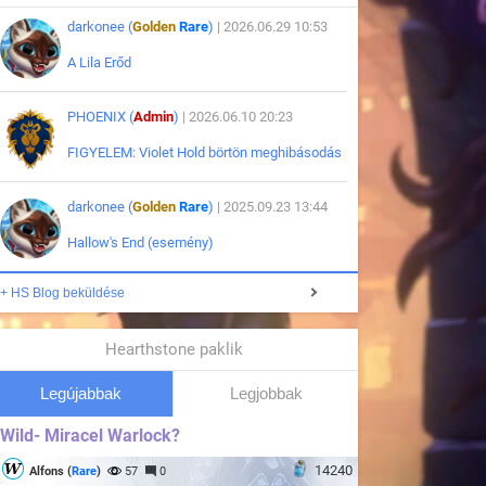
darkonee (
Golden
Rare
)
| 2026.06.29 10:53
A Lila Erőd
PHOENIX (
Admin
)
| 2026.06.10 20:23
FIGYELEM: Violet Hold börtön meghibásodás
darkonee (
Golden
Rare
)
| 2025.09.23 13:44
Hallow's End (esemény)
+ HS Blog beküldése
Hearthstone paklik
Legújabbak
Legjobbak
Wild- Miracel Warlock?
14240
Alfons (
Rare
)
57
0