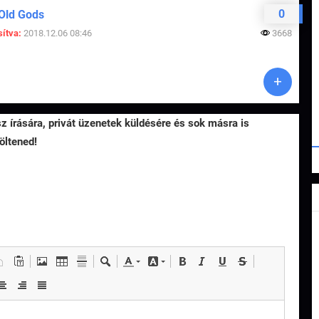
0
 Old Gods
ítva:
2018.12.06 08:46
3668
sz írására, privát üzenetek küldésére és sok másra is
öltened!