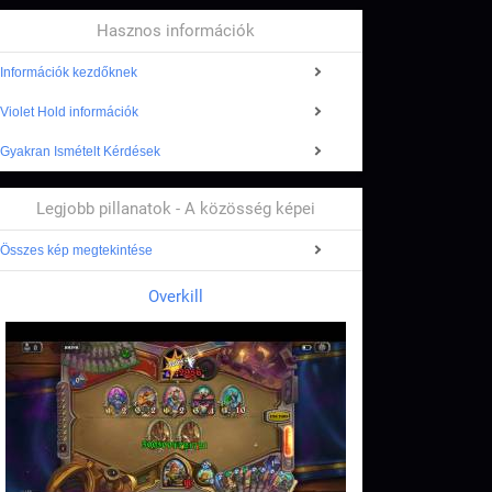
Hasznos információk
Információk kezdőknek
Violet Hold információk
Gyakran Ismételt Kérdések
Legjobb pillanatok - A közösség képei
Összes kép megtekintése
Overkill