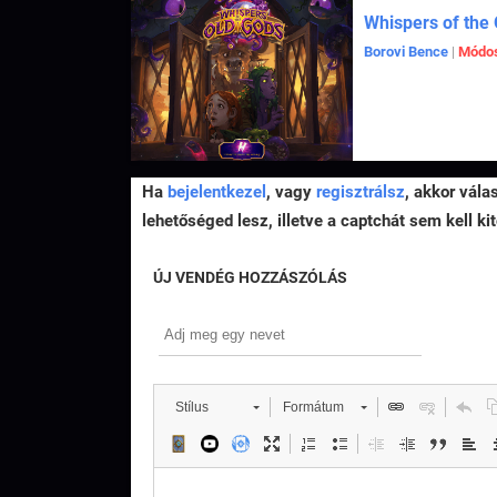
Whispers of the
Borovi Bence
|
Módos
Ha
bejelentkezel
, vagy
regisztrálsz
, akkor vála
lehetőséged lesz, illetve a captchát sem kell kit
ÚJ VENDÉG HOZZÁSZÓLÁS
Stílus
Formátum