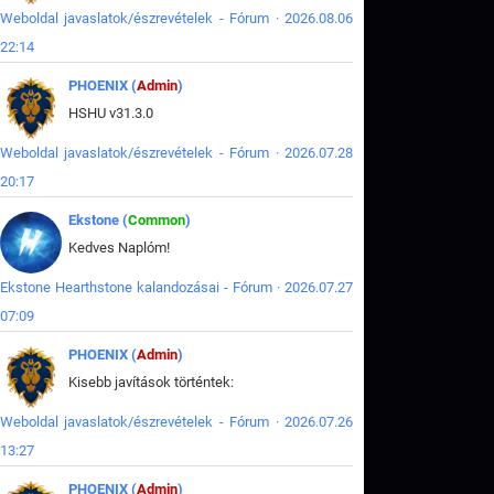
Weboldal javaslatok/észrevételek - Fórum · 2026.08.06
22:14
PHOENIX (
Admin
)
HSHU v31.3.0
Weboldal javaslatok/észrevételek - Fórum · 2026.07.28
20:17
Ekstone (
Common
)
Kedves Naplóm!
Ekstone Hearthstone kalandozásai - Fórum · 2026.07.27
07:09
PHOENIX (
Admin
)
Kisebb javítások történtek:
Weboldal javaslatok/észrevételek - Fórum · 2026.07.26
13:27
PHOENIX (
Admin
)