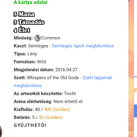
A kártya adatai
3 Mana
3 Támadás
4 Élet
Minőség:
Common
Kaszt:
Semleges -
Semleges lapok megtekintése
Típus:
Lény
Formátum:
Wild
Megjelenési dátum:
2016.04.27
Szett:
Whispers of the Old Gods -
Szett lapjainak
megtekintése
Az artworköt készítette:
Tooth
Aréna elérhetőség:
Nem érhető el
Kraftolás:
40 /
400 (Golden)
Betörés:
5 /
50 (Golden)
GYŰJTHETŐ!