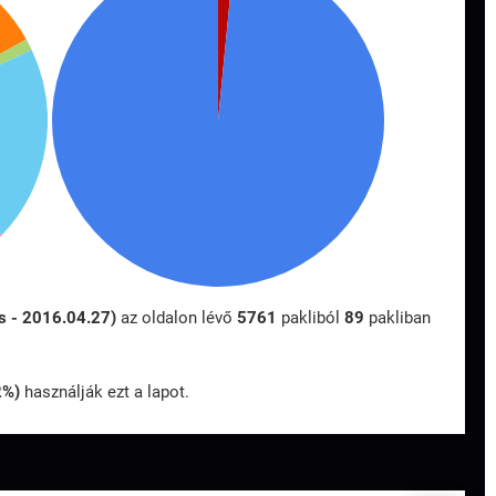
ds - 2016.04.27)
az oldalon lévő
5761
pakliból
89
pakliban
2%)
használják ezt a lapot.