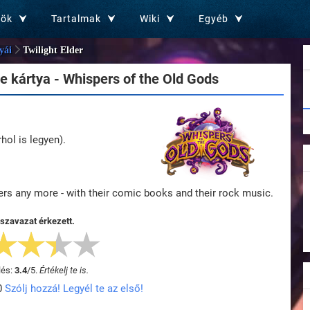
zök
Tartalmak
Wiki
Egyéb
yái
Twilight Elder
 kártya - Whispers of the Old Gods
ol is legyen).
ers any more - with their comic books and their rock music.
 szavazat érkezett.
lés:
3.4
/
5
.
Értékelj te is.
0
Szólj hozzá! Legyél te az első!