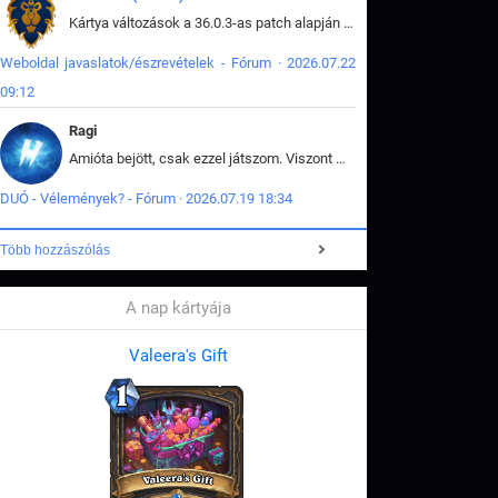
Kártya változások a 36.0.3-as patch alapján frissítve az adatbázisban (képek is cserélve).
Weboldal javaslatok/észrevételek - Fórum · 2026.07.22
09:12
Ragi
Amióta bejött, csak ezzel játszom. Viszont mint minden más - akár az alapjáték is, ez is baromira összetett lett. Néha már pár kör után is esélytelen az egész. Vagy irreállisan túltápol valaki, vagy lelép a partner, vagy csak hülye mint a segg. És amikor eljönne az én időm, na akkor jön el mindenki másé is. Engem jobban érdekelne, hogy ki milyen ratingen szokott játszani. Na ez lenne egy érdekes adat.
DUÓ - Vélemények? - Fórum · 2026.07.19 18:34
Több hozzászólás
A nap kártyája
Valeera's Gift