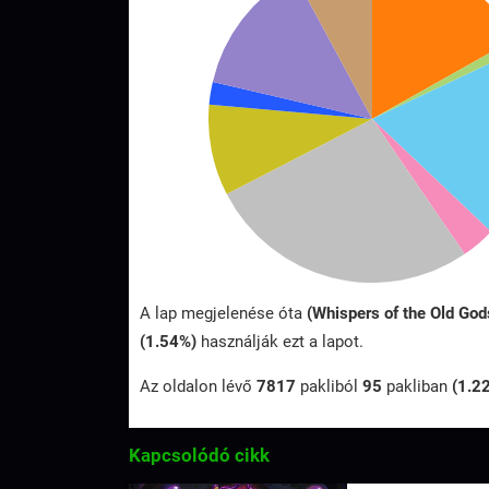
A lap megjelenése óta
(Whispers of the Old Go
(1.54%)
használják ezt a lapot.
Az oldalon lévő
7817
pakliból
95
pakliban
(1.2
Kapcsolódó cikk