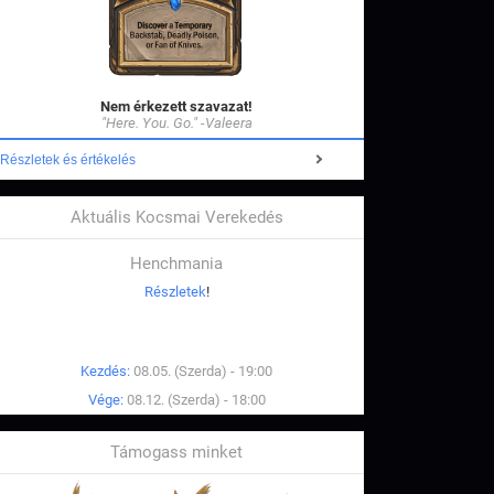
Nem érkezett szavazat!
"Here. You. Go." -Valeera
Részletek és értékelés
Aktuális Kocsmai Verekedés
Henchmania
Részletek
!
Kezdés:
08.05. (Szerda) - 19:00
Vége:
08.12. (Szerda) - 18:00
Támogass minket