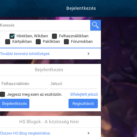
Bejelentkezés
Hírekben, Wikiben
Felhasználókban
Kártyákban
Paklikban
Fórumokban
További keresési lehetőségek
Bejelentkezés
Jegyezz meg ezen az eszközön.
Elfelejtett jelszó
Regisztráció
HS Blogok - A közösség hírei
Összes HS Blog megtekintése