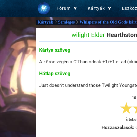
Fórum
Kártyák
Eszkö
Kártyák
Semleges
Whispers of the Old Gods kárt
Twilight Elder
Hearthstone
Kártya szöveg
A köröd végén a C'Thun-odnak +1/+1-et ad (akárh
Hátlap szöveg
Just doesn't understand those Twilight Youngst
10
Értéke
Hozzászólások: