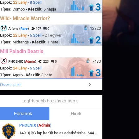
Lapok:
22 Lény
-
8 Spell
3
Típus:
Combo -
Készült:
6 napja
Wild- Miracle Warrior?
12320
Alfons (
Rare
)
107
0
Lapok:
22 Lény
-
6 Spell
-
2 Fegyver
2
Típus:
Midrange -
Készült:
1 hete
Mill Paladin Beatrix
7480
PHOENIX (
Admin
)
223
0
Lapok:
24 Lény
-
6 Spell
3
Típus:
Aggro -
Készült:
3 hete
Összes pakli
Legfrissebb hozzászólások
Fórumok
Hirek
PHOENIX (
Admin
)
149 új BG lap került be az adatbázisba, 644 db meglévő BG lap módosult, bekerültek az új képek a megváltozott lapokhoz is.