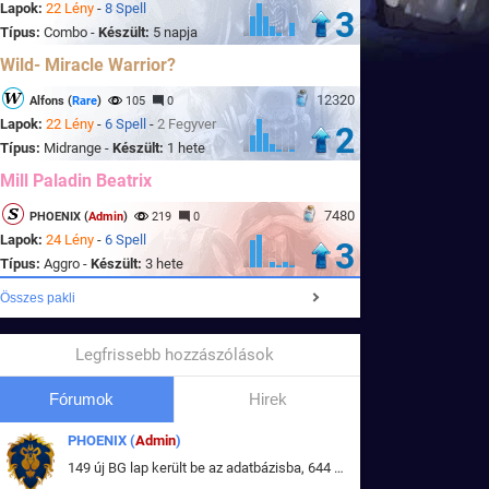
Lapok:
22 Lény
-
8 Spell
3
Típus:
Combo -
Készült:
5 napja
Wild- Miracle Warrior?
12320
Alfons (
Rare
)
105
0
Lapok:
22 Lény
-
6 Spell
-
2 Fegyver
2
Típus:
Midrange -
Készült:
1 hete
Mill Paladin Beatrix
7480
PHOENIX (
Admin
)
219
0
Lapok:
24 Lény
-
6 Spell
3
Típus:
Aggro -
Készült:
3 hete
Összes pakli
Legfrissebb hozzászólások
Fórumok
Hirek
PHOENIX (
Admin
)
149 új BG lap került be az adatbázisba, 644 db meglévő BG lap módosult, bekerültek az új képek a megváltozott lapokhoz is.