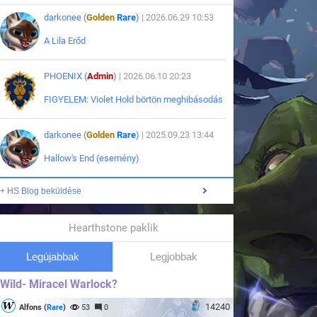
darkonee (
Golden
Rare
)
| 2026.06.29 10:53
A Lila Erőd
PHOENIX (
Admin
)
| 2026.06.10 20:23
FIGYELEM: Violet Hold börtön meghibásodás
darkonee (
Golden
Rare
)
| 2025.09.23 13:44
Hallow's End (esemény)
+ HS Blog beküldése
Hearthstone paklik
Legújabbak
Legjobbak
Wild- Miracel Warlock?
14240
Alfons (
Rare
)
53
0