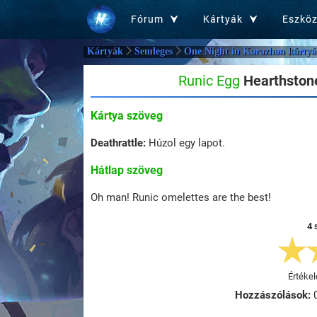
Fórum
Kártyák
Eszkö
Kártyák
Semleges
One Night in Karazhan kártyá
Runic Egg
Hearthstone
Kártya szöveg
Deathrattle:
Húzol egy lapot.
Hátlap szöveg
Oh man! Runic omelettes are the best!
4 
Értékel
Hozzászólások: