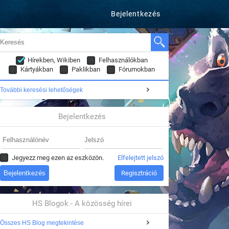
Bejelentkezés
Hírekben, Wikiben
Felhasználókban
Kártyákban
Paklikban
Fórumokban
További keresési lehetőségek
Bejelentkezés
Jegyezz meg ezen az eszközön.
Elfelejtett jelszó
Regisztráció
HS Blogok - A közösség hírei
Összes HS Blog megtekintése