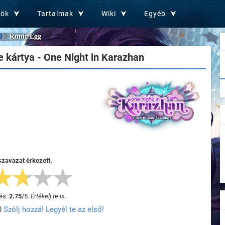
zök
Tartalmak
Wiki
Egyéb
i
Runic Egg
 kártya - One Night in Karazhan
szavazat érkezett.
és:
2.75
/
5
.
Értékelj te is.
0
Szólj hozzá! Legyél te az első!