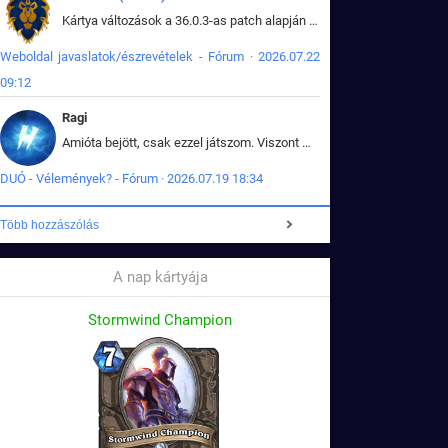
Kártya változások a 36.0.3-as patch alapján frissítve az adatbázisban (képek is cserélve).
Weboldal javaslatok/észrevételek - Fórum · 2026.07.22
09:12
Ragi
Amióta bejött, csak ezzel játszom. Viszont mint minden más - akár az alapjáték is, ez is baromira összetett lett. Néha már pár kör után is esélytelen az egész. Vagy irreállisan túltápol valaki, vagy lelép a partner, vagy csak hülye mint a segg. És amikor eljönne az én időm, na akkor jön el mindenki másé is. Engem jobban érdekelne, hogy ki milyen ratingen szokott játszani. Na ez lenne egy érdekes adat.
DUÓ - Vélemények? - Fórum · 2026.07.19 18:34
Több hozzászólás
A nap kártyája
Stormwind Champion