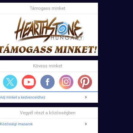
Támogass minket
Kövess minket
Adj minket a kedvenceidhez
Vegyél részt a közösségben
Közösségi imasarok