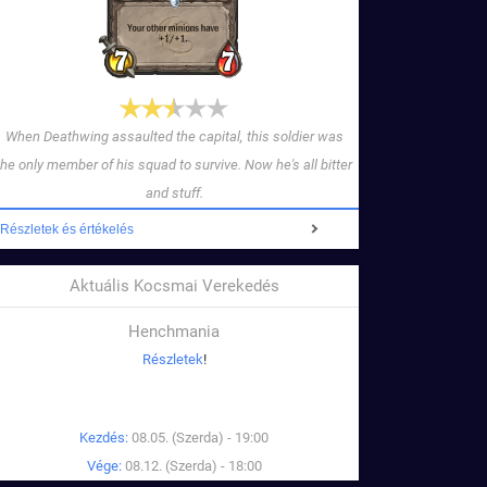
When Deathwing assaulted the capital, this soldier was
the only member of his squad to survive. Now he's all bitter
and stuff.
Részletek és értékelés
Aktuális Kocsmai Verekedés
Henchmania
Részletek
!
Kezdés:
08.05. (Szerda) - 19:00
Vége:
08.12. (Szerda) - 18:00