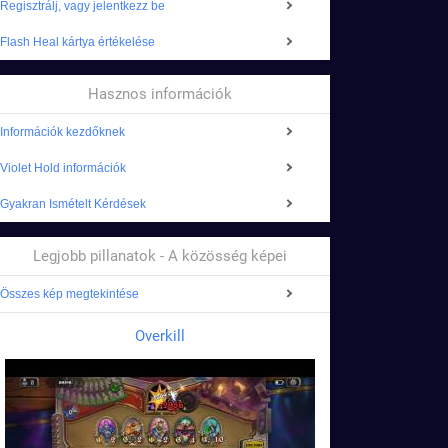
Regisztrálj, vagy jelentkezz be
Flash Heal kártya értékelése
Hasznos információk
Információk kezdőknek
Violet Hold információk
Gyakran Ismételt Kérdések
Legjobb pillanatok - A közösség képei
Összes kép megtekintése
Overkill