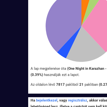
A lap megjelenése óta
(One Night in Karazhan 
(0.39%)
használják ezt a lapot.
Az oldalon lévő
7817
pakliból
21
pakliban
(0.2
Ha
bejelentkezel
, vagy
regisztrálsz
, akkor vála
lehetőséged lesz, illetve a captchát sem kell kit