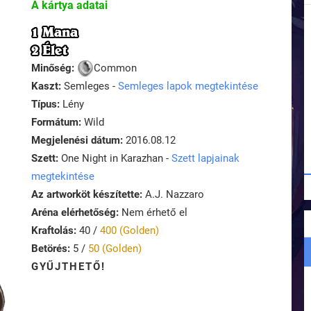
A kártya adatai
1 Mana
2 Élet
Minőség:
Common
Kaszt:
Semleges -
Semleges lapok megtekintése
Típus:
Lény
Formátum:
Wild
Megjelenési dátum:
2016.08.12
Szett:
One Night in Karazhan -
Szett lapjainak
megtekintése
Az artworköt készítette:
A.J. Nazzaro
Aréna elérhetőség:
Nem érhető el
Kraftolás:
40 /
400 (Golden)
Betörés:
5 /
50 (Golden)
GYŰJTHETŐ!