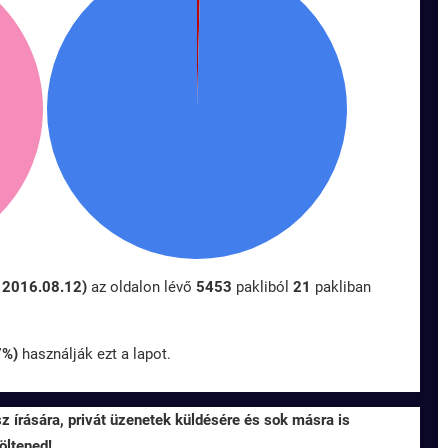
- 2016.08.12)
az oldalon lévő
5453
pakliból
21
pakliban
7%)
használják ezt a lapot.
sz írására, privát üzenetek küldésére és sok másra is
öltened!