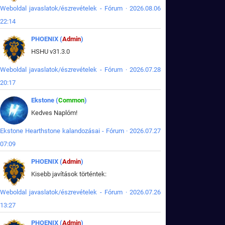
Weboldal javaslatok/észrevételek - Fórum · 2026.08.06
22:14
PHOENIX (
Admin
)
HSHU v31.3.0
Weboldal javaslatok/észrevételek - Fórum · 2026.07.28
20:17
Ekstone (
Common
)
Kedves Naplóm!
Ekstone Hearthstone kalandozásai - Fórum · 2026.07.27
07:09
PHOENIX (
Admin
)
Kisebb javítások történtek:
Weboldal javaslatok/észrevételek - Fórum · 2026.07.26
13:27
PHOENIX (
Admin
)