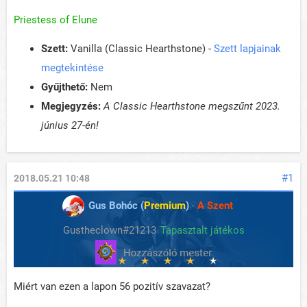
Priestess of Elune
Szett:
Vanilla (Classic Hearthstone) -
Szett lapjainak
megtekintése
Gyűjthető:
Nem
Megjegyzés:
A Classic Hearthstone megszűnt 2023.
június 27-én!
#1
2018.05.21 10:48
Gus Bohóc (
Premium
)
-
A Szent
Gustheclown#21213
Tapasztalt játékos
Miért van ezen a lapon 56 pozitív szavazat?