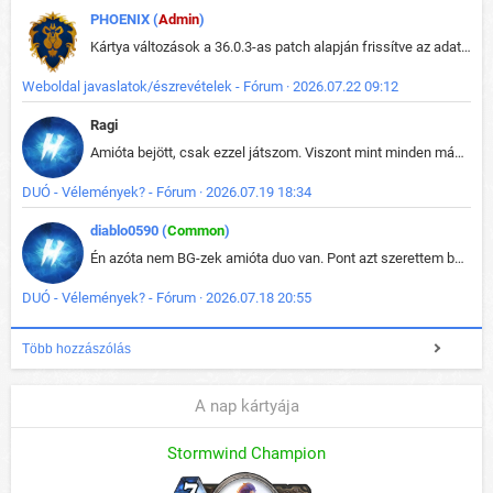
PHOENIX (
Admin
)
Kártya változások a 36.0.3-as patch alapján frissítve az adatbázisban (képek is cserélve).
Weboldal javaslatok/észrevételek - Fórum · 2026.07.22 09:12
Ragi
Amióta bejött, csak ezzel játszom. Viszont mint minden más - akár az alapjáték is, ez is baromira összetett lett. Néha már pár kör után is esélytelen az egész. Vagy irreállisan túltápol valaki, vagy lelép a partner, vagy csak hülye mint a segg. És amikor eljönne az én időm, na akkor jön el mindenki másé is. Engem jobban érdekelne, hogy ki milyen ratingen szokott játszani. Na ez lenne egy érdekes adat.
DUÓ - Vélemények? - Fórum · 2026.07.19 18:34
diablo0590 (
Common
)
Én azóta nem BG-zek amióta duo van. Pont azt szerettem benne, hogy rajtam múlik mi történik, nem pedig a társamon. Kérem vissza a régi BG-t :D
DUÓ - Vélemények? - Fórum · 2026.07.18 20:55
Több hozzászólás
A nap kártyája
Stormwind Champion