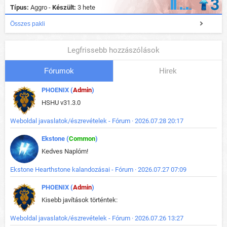
3
Típus:
Aggro -
Készült:
3 hete
Összes pakli
Legfrissebb hozzászólások
Fórumok
Hirek
PHOENIX (
Admin
)
HSHU v31.3.0
Weboldal javaslatok/észrevételek - Fórum · 2026.07.28 20:17
Ekstone (
Common
)
Kedves Naplóm!
Ekstone Hearthstone kalandozásai - Fórum · 2026.07.27 07:09
PHOENIX (
Admin
)
Kisebb javítások történtek:
Weboldal javaslatok/észrevételek - Fórum · 2026.07.26 13:27