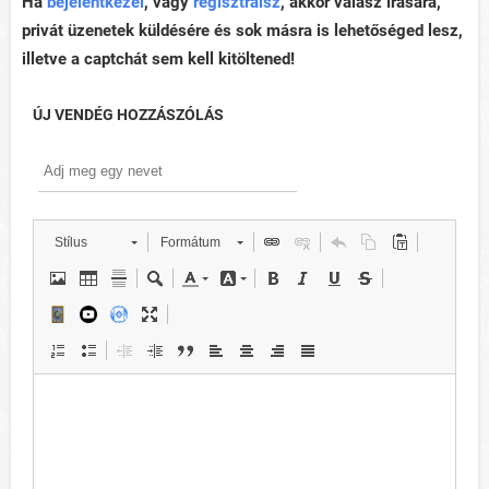
Ha
bejelentkezel
, vagy
regisztrálsz
, akkor válasz írására,
privát üzenetek küldésére és sok másra is lehetőséged lesz,
illetve a captchát sem kell kitöltened!
ÚJ VENDÉG HOZZÁSZÓLÁS
Stílus
Formátum