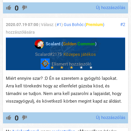
0
Új hozzászólás
#2
2020.07.19 07:00
| Válasz: (
#1
)
Gus Bohóc (
Premium
)
hozzászólására
Scalard (
Golden
Common
)
Scalard#2175
Közepes játékos
Miért ennyire szar? :D Én se szeretem a gyógyító lapokat.
Arra kell törekedni hogy az ellenfelet gúzsba kösd, és
támadni se tudjon. Nem arra kell pazarolni a lapjaidat, hogy
visszagyógyulj, és következő körben megint kapd az áldást.
0
Új hozzászólás