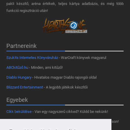
pakli készítő, aréna értékek, teljes kártya adatbázis, és még több
funkció regisztráció után!
Partnereink
Szukits Internetes Könyváruház
- WarCraft könyvek magyarul
ABCkitűző.hu
- Minden, ami kitűző!
Diablo Hungary
- Hivatalos magyar Diablo rajongói oldal
Blizzard Entertainment
- A legjobb játékok készítői
Egyebek
Cikk beküldése
- Van egy nagyszerű cikked? Küldd be nekünk!
Támogass minket
- Tetszik az oldal? Segíts, hogy fennmaradhasson!