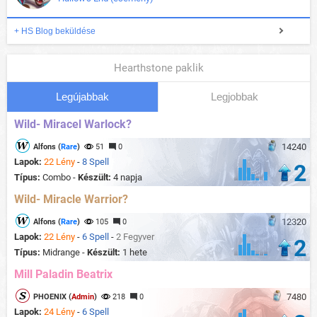
+ HS Blog beküldése
Hearthstone paklik
Legújabbak
Legjobbak
Wild- Miracel Warlock?
14240
Alfons (
Rare
)
51
0
Lapok:
22 Lény
-
8 Spell
2
Típus:
Combo -
Készült:
4 napja
Wild- Miracle Warrior?
12320
Alfons (
Rare
)
105
0
Lapok:
22 Lény
-
6 Spell
-
2 Fegyver
2
Típus:
Midrange -
Készült:
1 hete
Mill Paladin Beatrix
7480
PHOENIX (
Admin
)
218
0
Lapok:
24 Lény
-
6 Spell