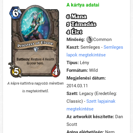
A kártya adatai
6 Mana
5 Támadás
4 Élet
Minőség:
Common
Kaszt:
Semleges -
Semleges
lapok megtekintése
Típus:
Lény
Formátum:
Wild
Megjelenési dátum:
A képre kattintva nagyobb méretben
2014.03.11
is megtekinthető.
Szett:
Legacy (Eredetileg:
Classic) -
Szett lapjainak
megtekintése
Az artworköt készítette:
Dan
Scott
Aréna elérhetőség:
Nem