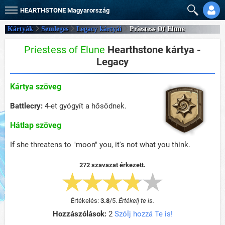
HEARTHSTONE
Magyarország
Kártyák
Semleges
Legacy kártyái
Priestess Of Elune
Priestess of Elune
Hearthstone kártya -
Legacy
Kártya szöveg
Battlecry:
4-et gyógyít a hősödnek.
Hátlap szöveg
If she threatens to "moon" you, it's not what you think.
272 szavazat érkezett.
Értékelés:
3.8
/
5
.
Értékelj te is.
Hozzászólások:
2
Szólj hozzá Te is!