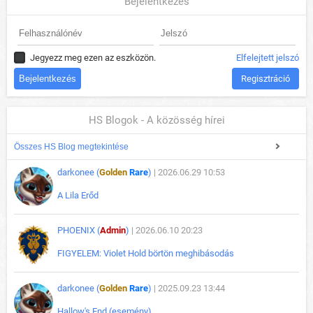
Bejelentkezés
Jegyezz meg ezen az eszközön.
Elfelejtett jelszó
Regisztráció
HS Blogok - A közösség hírei
Összes HS Blog megtekintése
darkonee (
Golden
Rare
)
| 2026.06.29 10:53
A Lila Erőd
PHOENIX (
Admin
)
| 2026.06.10 20:23
FIGYELEM: Violet Hold börtön meghibásodás
darkonee (
Golden
Rare
)
| 2025.09.23 13:44
Hallow's End (esemény)