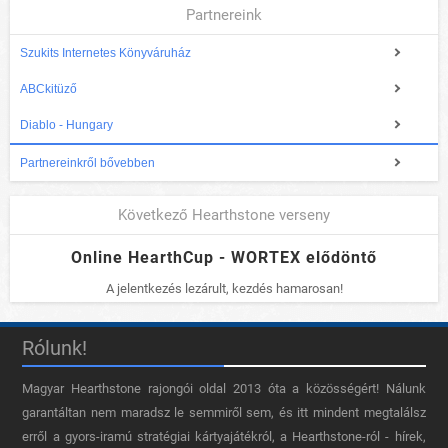
Partnereink
Szukits Internetes Könyváruház
ABCkitüző
Diablo - Hungary
Partnereinkről bővebben
Következő Hearthstone verseny
Online HearthCup - WORTEX elődöntő
A jelentkezés lezárult, kezdés hamarosan!
Rólunk!
Magyar Hearthstone​ rajongói oldal 2013 óta a közösségért! Nálunk
garantáltan nem maradsz le semmiről sem, és itt mindent megtalálsz
erről a gyors-iramú stratégiai kártyajátékról, a Hearthstone-ról - hírek,