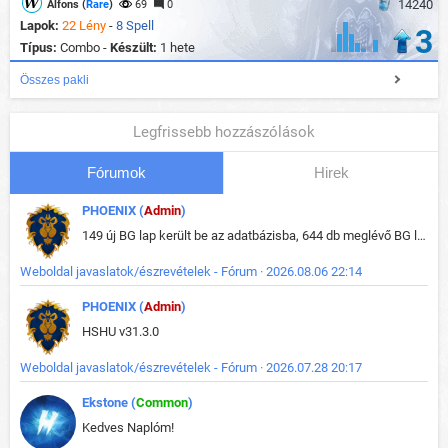
14240
Alfons (
Rare
)
69
0
Lapok:
22 Lény
-
8 Spell
3
Típus:
Combo -
Készült:
1 hete
Összes pakli
Legfrissebb hozzászólások
Fórumok
Hirek
PHOENIX (
Admin
)
149 új BG lap került be az adatbázisba, 644 db meglévő BG lap módosult, bekerültek az új képek a megváltozott lapokhoz is.
Weboldal javaslatok/észrevételek - Fórum · 2026.08.06 22:14
PHOENIX (
Admin
)
HSHU v31.3.0
Weboldal javaslatok/észrevételek - Fórum · 2026.07.28 20:17
Ekstone (
Common
)
Kedves Naplóm!