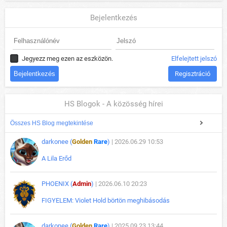
Bejelentkezés
Jegyezz meg ezen az eszközön.
Elfelejtett jelszó
Regisztráció
HS Blogok - A közösség hírei
Összes HS Blog megtekintése
darkonee (
Golden
Rare
)
| 2026.06.29 10:53
A Lila Erőd
PHOENIX (
Admin
)
| 2026.06.10 20:23
FIGYELEM: Violet Hold börtön meghibásodás
darkonee (
Golden
Rare
)
| 2025.09.23 13:44