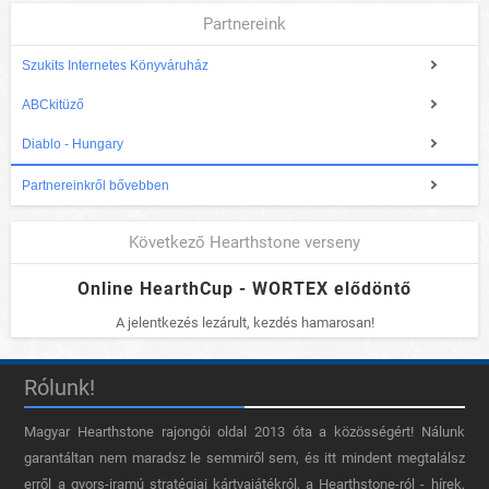
Partnereink
Szukits Internetes Könyváruház
ABCkitüző
Diablo - Hungary
Partnereinkről bővebben
Következő Hearthstone verseny
Online HearthCup - WORTEX elődöntő
A jelentkezés lezárult, kezdés hamarosan!
Rólunk!
Magyar Hearthstone​ rajongói oldal 2013 óta a közösségért! Nálunk
garantáltan nem maradsz le semmiről sem, és itt mindent megtalálsz
erről a gyors-iramú stratégiai kártyajátékról, a Hearthstone-ról - hírek,