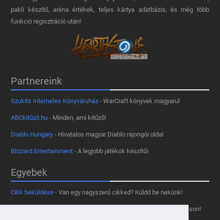
pakli készítő, aréna értékek, teljes kártya adatbázis, és még több
funkció regisztráció után!
Partnereink
Szukits Internetes Könyváruház
- WarCraft könyvek magyarul
ABCkitűző.hu
- Minden, ami kitűző!
Diablo Hungary
- Hivatalos magyar Diablo rajongói oldal
Blizzard Entertainment
- A legjobb játékok készítői
Egyebek
Cikk beküldése
- Van egy nagyszerű cikked? Küldd be nekünk!
Támogass minket
- Tetszik az oldal? Segíts, hogy fennmaradhasson!