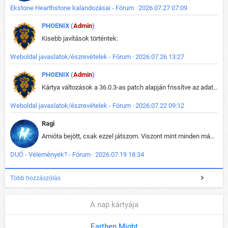
Ekstone Hearthstone kalandozásai - Fórum · 2026.07.27 07:09
PHOENIX (
Admin
)
Kisebb javítások történtek:
Weboldal javaslatok/észrevételek - Fórum · 2026.07.26 13:27
PHOENIX (
Admin
)
Kártya változások a 36.0.3-as patch alapján frissítve az adatbázisban (képek is cserélve).
Weboldal javaslatok/észrevételek - Fórum · 2026.07.22 09:12
Ragi
Amióta bejött, csak ezzel játszom. Viszont mint minden más - akár az alapjáték is, ez is baromira összetett lett. Néha már pár kör után is esélytelen az egész. Vagy irreállisan túltápol valaki, vagy lelép a partner, vagy csak hülye mint a segg. És amikor eljönne az én időm, na akkor jön el mindenki másé is. Engem jobban érdekelne, hogy ki milyen ratingen szokott játszani. Na ez lenne egy érdekes adat.
DUÓ - Vélemények? - Fórum · 2026.07.19 18:34
Több hozzászólás
A nap kártyája
Earthen Might