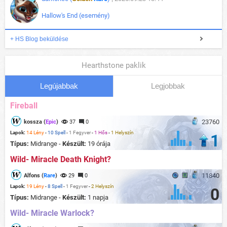
Hallow's End (esemény)
+ HS Blog beküldése
Hearthstone paklik
Legújabbak
Legjobbak
Fireball
23760
kossza (
Epic
)
37
0
Lapok:
14 Lény
-
10 Spell
-
1 Fegyver
-
1 Hős
-
1 Helyszín
1
Típus:
Midrange -
Készült:
19 órája
Wild- Miracle Death Knight?
11840
Alfons (
Rare
)
29
0
Lapok:
19 Lény
-
8 Spell
-
1 Fegyver
-
2 Helyszín
0
Típus:
Midrange -
Készült:
1 napja
Wild- Miracle Warlock?