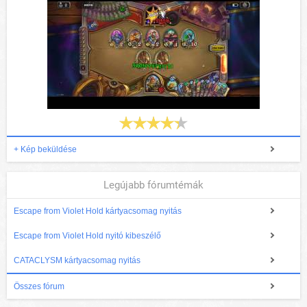
+ Kép beküldése
Legújabb fórumtémák
Escape from Violet Hold kártyacsomag nyitás
Escape from Violet Hold nyitó kibeszélő
CATACLYSM kártyacsomag nyitás
Összes fórum