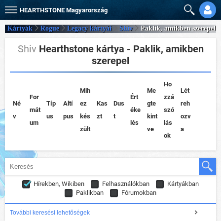
HEARTHSTONE
Magyarország
Kártyák
Rogue
Legacy kártyái
Shiv
Paklik, amikben szerepel
Shiv
Hearthstone kártya - Paklik, amikben
szerepel
Ho
Mih
Me
Lét
For
Ért
zzá
Né
Típ
Altí
ez
Kas
Dus
gte
reh
mát
éke
szó
v
us
pus
kés
zt
t
kint
ozv
um
lés
lás
zült
ve
a
ok
Hírekben, Wikiben
Felhasználókban
Kártyákban
Paklikban
Fórumokban
További keresési lehetőségek