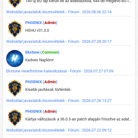
149 új BG lap került be az adatbázisba, 644 db meglévő BG lap módosult, bekerültek az új képek a megváltozott lapokhoz is.
Weboldal javaslatok/észrevételek - Fórum · 2026.08.06 22:14
PHOENIX (
Admin
)
HSHU v31.3.0
Weboldal javaslatok/észrevételek - Fórum · 2026.07.28 20:17
Ekstone (
Common
)
Kedves Naplóm!
Ekstone Hearthstone kalandozásai - Fórum · 2026.07.27 07:09
PHOENIX (
Admin
)
Kisebb javítások történtek:
Weboldal javaslatok/észrevételek - Fórum · 2026.07.26 13:27
PHOENIX (
Admin
)
Kártya változások a 36.0.3-as patch alapján frissítve az adatbázisban (képek is cserélve).
Weboldal javaslatok/észrevételek - Fórum · 2026.07.22 09:12