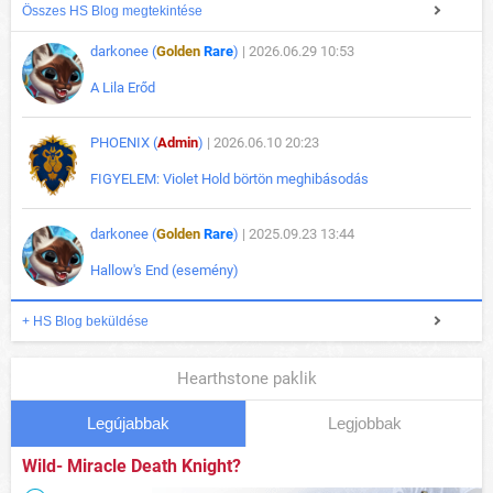
Összes HS Blog megtekintése
darkonee (
Golden
Rare
)
| 2026.06.29 10:53
A Lila Erőd
PHOENIX (
Admin
)
| 2026.06.10 20:23
FIGYELEM: Violet Hold börtön meghibásodás
darkonee (
Golden
Rare
)
| 2025.09.23 13:44
Hallow's End (esemény)
+ HS Blog beküldése
Hearthstone paklik
Legújabbak
Legjobbak
Wild- Miracle Death Knight?