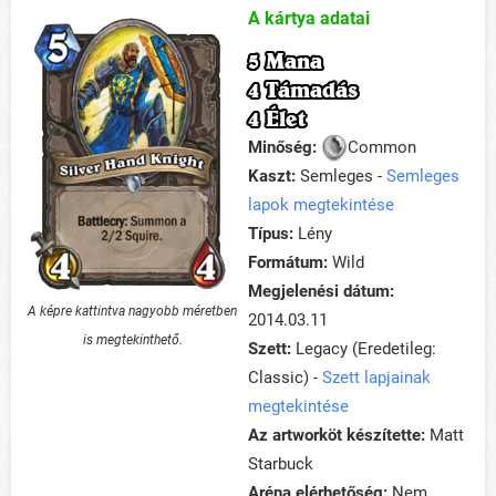
A kártya adatai
5 Mana
4 Támadás
4 Élet
Minőség:
Common
Kaszt:
Semleges -
Semleges
lapok megtekintése
Típus:
Lény
Formátum:
Wild
Megjelenési dátum:
A képre kattintva nagyobb méretben
2014.03.11
is megtekinthető.
Szett:
Legacy (Eredetileg:
Classic) -
Szett lapjainak
megtekintése
Az artworköt készítette:
Matt
Starbuck
Aréna elérhetőség:
Nem