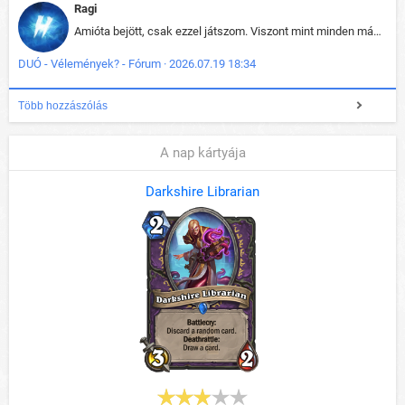
Ragi
Amióta bejött, csak ezzel játszom. Viszont mint minden más - akár az alapjáték is, ez is baromira összetett lett. Néha már pár kör után is esélytelen az egész. Vagy irreállisan túltápol valaki, vagy lelép a partner, vagy csak hülye mint a segg. És amikor eljönne az én időm, na akkor jön el mindenki másé is. Engem jobban érdekelne, hogy ki milyen ratingen szokott játszani. Na ez lenne egy érdekes adat.
DUÓ - Vélemények? - Fórum · 2026.07.19 18:34
Több hozzászólás
A nap kártyája
Darkshire Librarian