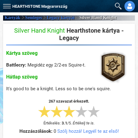
HEARTHSTONE
Magyarország
Kártyák
Semleges
Legacy kártyái
Silver Hand Knight
Silver Hand Knight
Hearthstone kártya -
Legacy
Kártya szöveg
Battlecry:
Megidéz egy 2/2-es Squire-t.
Hátlap szöveg
It's good to be a knight. Less so to be one's squire.
267 szavazat érkezett.
Értékelés:
3.1
/
5
.
Értékelj te is.
Hozzászólások:
0
Szólj hozzá! Legyél te az első!