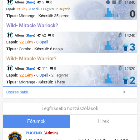
11840
Alfons (
Rare
)
5
0
Lapok:
19 Lény
-
8 Spell
-
1 Fegyver
-
2 Helyszín
0
Típus:
Midrange -
Készült:
35 perce
Wild- Miracle Warlock?
14240
Alfons (
Rare
)
62
0
Lapok:
22 Lény
-
8 Spell
3
Típus:
Combo -
Készült:
6 napja
Wild- Miracle Warrior?
12320
Alfons (
Rare
)
111
0
Lapok:
22 Lény
-
6 Spell
-
2 Fegyver
2
Típus:
Midrange -
Készült:
1 hete
Összes pakli
Legfrissebb hozzászólások
Fórumok
Hirek
PHOENIX (
Admin
)