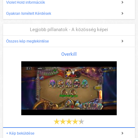
Violet Hold információk
Gyakran Ismételt Kérdések
Legjobb pillanatok - A közösség képei
Összes kép megtekintése
Overkill
+ Kép beküldése