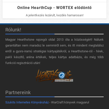
Online HearthCup - WORTEX elődöntő
A jelentkezés lezárult, kezdés hamarosan!
Rólunk!
Magyar Hearthstone​ rajongói oldal 2013 óta a közösségért! Nálunk
garantáltan nem maradsz le semmiről sem, és itt mindent megtalálsz
erről a gyors-iramú stratégiai kártyajátékról, a Hearthstone-ról - hírek,
pakli készítő, aréna értékek, teljes kártya adatbázis, és még több
funkció regisztráció után!
Partnereink
Szukits Internetes Könyváruház
- WarCraft könyvek magyarul