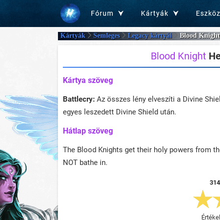
Fórum
Kártyák
Eszkö
Kártyák
Semleges
Legacy kártyái
Blood Knight
Blood Knight
He
Kártya szöveg
Battlecry:
Az összes lény elveszíti a Divine Shi
egyes leszedett Divine Shield után.
Hátlap szöveg
The Blood Knights get their holy powers from t
NOT bathe in.
314
Értéke