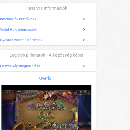
Hasznos információk
Információk kezdőknek
Violet Hold információk
Gyakran Ismételt Kérdések
Legjobb pillanatok - A közösség képei
Összes kép megtekintése
Overkill