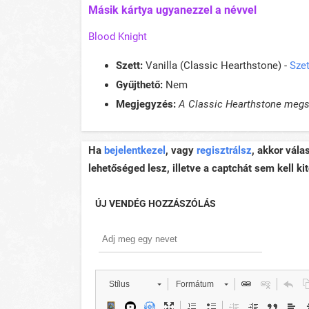
Másik kártya ugyanezzel a névvel
Blood Knight
Szett:
Vanilla (Classic Hearthstone) -
Szet
Gyűjthető:
Nem
Megjegyzés:
A Classic Hearthstone megsz
Ha
bejelentkezel
, vagy
regisztrálsz
, akkor vála
lehetőséged lesz, illetve a captchát sem kell kit
ÚJ VENDÉG HOZZÁSZÓLÁS
Stílus
Formátum