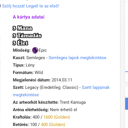
0
Szólj hozzá! Legyél te az első!
A kártya adatai
3 Mana
3 Támadás
3 Élet
Minőség:
Epic
Kaszt:
Semleges -
Semleges lapok megtekintése
Típus:
Lény
Formátum:
Wild
Megjelenési dátum:
2014.03.11
Szett:
Legacy (Eredetileg: Classic) -
Szett lapjainak
megtekintése
Az artworköt készítette:
Trent Kaniuga
Aréna elérhetőség:
Nem érhető el
Kraftolás:
400 /
1600 (Golden)
Betörés:
100 /
400 (Golden)