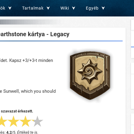
zök
Tartalmak
Wiki
Egyéb
arthstone kártya - Legacy
eldet. Kapsz +3/+3-t minden
he Sunwell, which you should
 szavazat érkezett.
lés:
4.2
/
5
.
Értékelj te is.