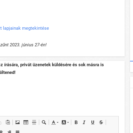
t lapjainak megtekintése
űnt 2023. június 27-én!
sz írására, privát üzenetek küldésére és sok másra is
öltened!