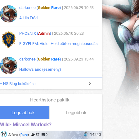
darkonee (
Golden
Rare
)
| 2026.06.29 10:53
A Lila Erőd
PHOENIX (
Admin
)
| 2026.06.10 20:23
FIGYELEM: Violet Hold börtön meghibásodás
darkonee (
Golden
Rare
)
| 2025.09.23 13:44
Hallow's End (esemény)
+ HS Blog beküldése
Hearthstone paklik
Legújabbak
Legjobbak
Wild- Miracel Warlock?
14240
Alfons (
Rare
)
57
0