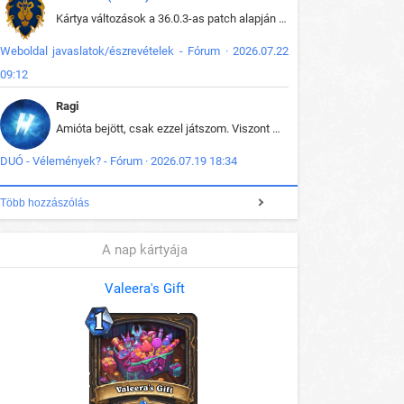
Kártya változások a 36.0.3-as patch alapján frissítve az adatbázisban (képek is cserélve).
Weboldal javaslatok/észrevételek - Fórum · 2026.07.22
09:12
Ragi
Amióta bejött, csak ezzel játszom. Viszont mint minden más - akár az alapjáték is, ez is baromira összetett lett. Néha már pár kör után is esélytelen az egész. Vagy irreállisan túltápol valaki, vagy lelép a partner, vagy csak hülye mint a segg. És amikor eljönne az én időm, na akkor jön el mindenki másé is. Engem jobban érdekelne, hogy ki milyen ratingen szokott játszani. Na ez lenne egy érdekes adat.
DUÓ - Vélemények? - Fórum · 2026.07.19 18:34
Több hozzászólás
A nap kártyája
Valeera's Gift