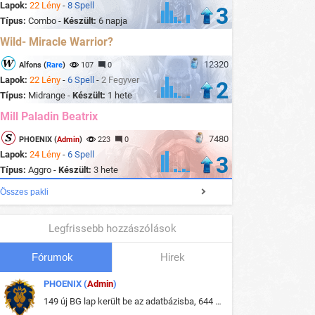
Lapok:
22 Lény
-
8 Spell
3
Típus:
Combo -
Készült:
6 napja
Wild- Miracle Warrior?
12320
Alfons (
Rare
)
107
0
Lapok:
22 Lény
-
6 Spell
-
2 Fegyver
2
Típus:
Midrange -
Készült:
1 hete
Mill Paladin Beatrix
7480
PHOENIX (
Admin
)
223
0
Lapok:
24 Lény
-
6 Spell
3
Típus:
Aggro -
Készült:
3 hete
Összes pakli
Legfrissebb hozzászólások
Fórumok
Hirek
PHOENIX (
Admin
)
149 új BG lap került be az adatbázisba, 644 db meglévő BG lap módosult, bekerültek az új képek a megváltozott lapokhoz is.