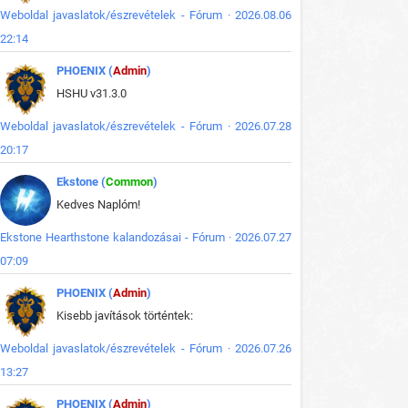
Weboldal javaslatok/észrevételek - Fórum · 2026.08.06
22:14
PHOENIX (
Admin
)
HSHU v31.3.0
Weboldal javaslatok/észrevételek - Fórum · 2026.07.28
20:17
Ekstone (
Common
)
Kedves Naplóm!
Ekstone Hearthstone kalandozásai - Fórum · 2026.07.27
07:09
PHOENIX (
Admin
)
Kisebb javítások történtek:
Weboldal javaslatok/észrevételek - Fórum · 2026.07.26
13:27
PHOENIX (
Admin
)