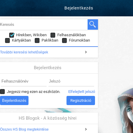
Bejelentkezés
Hírekben, Wikiben
Felhasználókban
Kártyákban
Paklikban
Fórumokban
További keresési lehetőségek
Bejelentkezés
Jegyezz meg ezen az eszközön.
Elfelejtett jelszó
Regisztráció
HS Blogok - A közösség hírei
Összes HS Blog megtekintése