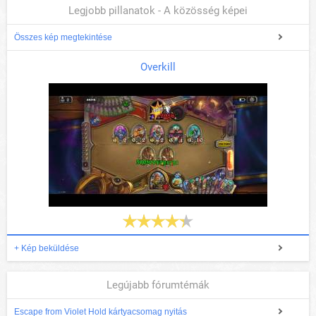
Legjobb pillanatok - A közösség képei
Összes kép megtekintése
Overkill
+ Kép beküldése
Legújabb fórumtémák
Escape from Violet Hold kártyacsomag nyitás