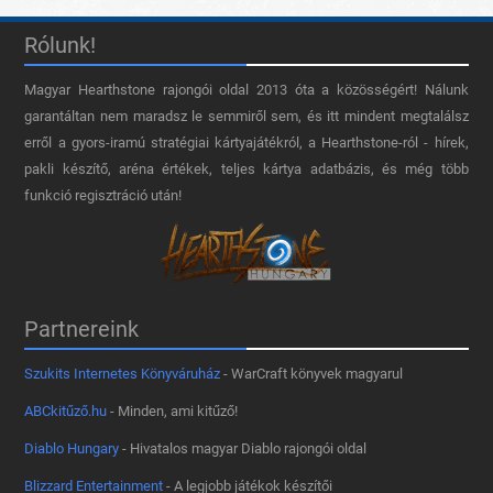
Rólunk!
Magyar Hearthstone​ rajongói oldal 2013 óta a közösségért! Nálunk
garantáltan nem maradsz le semmiről sem, és itt mindent megtalálsz
erről a gyors-iramú stratégiai kártyajátékról, a Hearthstone-ról - hírek,
pakli készítő, aréna értékek, teljes kártya adatbázis, és még több
funkció regisztráció után!
Partnereink
Szukits Internetes Könyváruház
- WarCraft könyvek magyarul
ABCkitűző.hu
- Minden, ami kitűző!
Diablo Hungary
- Hivatalos magyar Diablo rajongói oldal
Blizzard Entertainment
- A legjobb játékok készítői