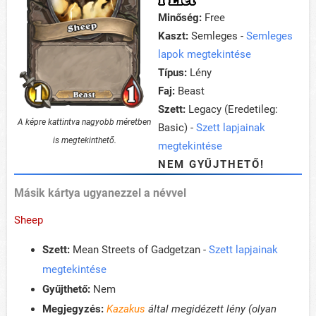
Minőség:
Free
Kaszt:
Semleges -
Semleges
lapok megtekintése
Típus:
Lény
Faj:
Beast
Szett:
Legacy (Eredetileg:
A képre kattintva nagyobb méretben
Basic) -
Szett lapjainak
is megtekinthető.
megtekintése
NEM GYŰJTHETŐ!
Másik kártya ugyanezzel a névvel
Sheep
Szett:
Mean Streets of Gadgetzan -
Szett lapjainak
megtekintése
Gyűjthető:
Nem
Megjegyzés:
Kazakus
által megidézett lény (olyan