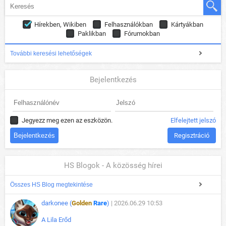
Hírekben, Wikiben
Felhasználókban
Kártyákban
Paklikban
Fórumokban
További keresési lehetőségek
Bejelentkezés
Jegyezz meg ezen az eszközön.
Elfelejtett jelszó
Regisztráció
HS Blogok - A közösség hírei
Összes HS Blog megtekintése
darkonee (
Golden
Rare
)
| 2026.06.29 10:53
A Lila Erőd