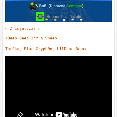
BuBi (
Diamond
Common
)
< ♫ 
Lejátszás
 >
♪
Beep Beep I'm a Sheep
TomSka, BlackGryph0n, LilDeuceDeuce