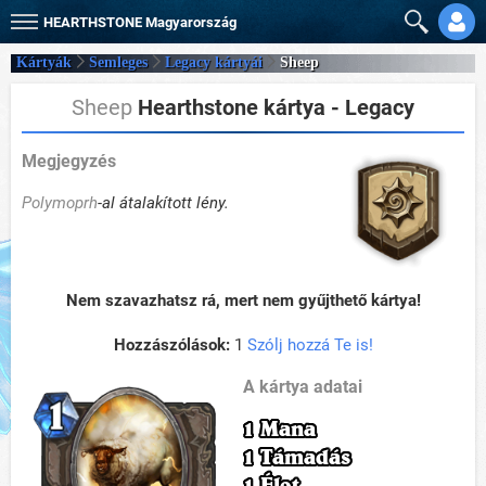
HEARTHSTONE
Magyarország
Kártyák
Semleges
Legacy kártyái
Sheep
Sheep
Hearthstone kártya - Legacy
Megjegyzés
Polymoprh
-al átalakított lény.
Nem szavazhatsz rá, mert nem gyűjthető kártya!
Hozzászólások:
1
Szólj hozzá Te is!
A kártya adatai
1 Mana
1 Támadás
1 Élet