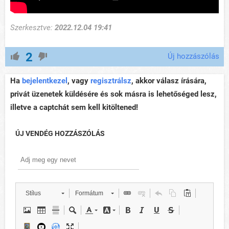
Szerkesztve:
2022.12.04 19:41
2
Új hozzászólás
Ha
bejelentkezel
, vagy
regisztrálsz
, akkor válasz írására,
privát üzenetek küldésére és sok másra is lehetőséged lesz,
illetve a captchát sem kell kitöltened!
ÚJ VENDÉG HOZZÁSZÓLÁS
Stílus
Formátum