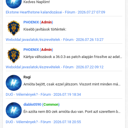
Kedves Naplóm!
Ekstone Hearthstone kalandozásai - Fórum · 2026.07.27 07:09
PHOENIX (
Admin
)
Kisebb javítások történtek:
Weboldal javaslatok/észrevételek - Fórum · 2026.07.26 13:27
PHOENIX (
Admin
)
Kártya változások a 36.0.3-as patch alapján frissítve az adatbázisban (képek is cserélve).
Weboldal javaslatok/észrevételek - Fórum · 2026.07.22 09:12
Ragi
Amióta bejött, csak ezzel játszom. Viszont mint minden más - akár az alapjáték is, ez is baromira összetett lett. Néha már pár kör után is esélytelen az egész. Vagy irreállisan túltápol valaki, vagy lelép a partner, vagy csak hülye mint a segg. És amikor eljönne az én időm, na akkor jön el mindenki másé is. Engem jobban érdekelne, hogy ki milyen ratingen szokott játszani. Na ez lenne egy érdekes adat.
DUÓ - Vélemények? - Fórum · 2026.07.19 18:34
diablo0590 (
Common
)
Én azóta nem BG-zek amióta duo van. Pont azt szerettem benne, hogy rajtam múlik mi történik, nem pedig a társamon. Kérem vissza a régi BG-t :D
DUÓ - Vélemények? - Fórum · 2026.07.18 20:55