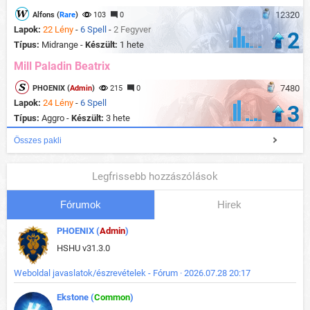
12320
Alfons (
Rare
)
103
0
Lapok:
22 Lény
-
6 Spell
-
2 Fegyver
2
Típus:
Midrange -
Készült:
1 hete
Mill Paladin Beatrix
7480
PHOENIX (
Admin
)
215
0
Lapok:
24 Lény
-
6 Spell
3
Típus:
Aggro -
Készült:
3 hete
Összes pakli
Legfrissebb hozzászólások
Fórumok
Hirek
PHOENIX (
Admin
)
HSHU v31.3.0
Weboldal javaslatok/észrevételek - Fórum · 2026.07.28 20:17
Ekstone (
Common
)