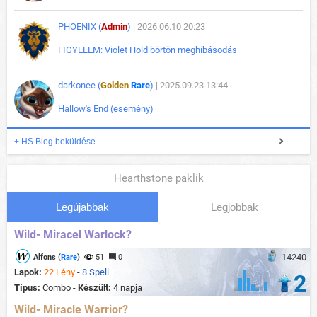
PHOENIX (
Admin
)
| 2026.06.10 20:23
FIGYELEM: Violet Hold börtön meghibásodás
darkonee (
Golden
Rare
)
| 2025.09.23 13:44
Hallow's End (esemény)
+ HS Blog beküldése
Hearthstone paklik
Legújabbak
Legjobbak
Wild- Miracel Warlock?
14240
Alfons (
Rare
)
51
0
Lapok:
22 Lény
-
8 Spell
2
Típus:
Combo -
Készült:
4 napja
Wild- Miracle Warrior?