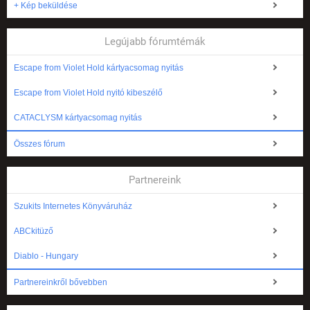
+ Kép beküldése
Legújabb fórumtémák
Escape from Violet Hold kártyacsomag nyitás
Escape from Violet Hold nyitó kibeszélő
CATACLYSM kártyacsomag nyitás
Összes fórum
Partnereink
Szukits Internetes Könyváruház
ABCkitüző
Diablo - Hungary
Partnereinkről bővebben