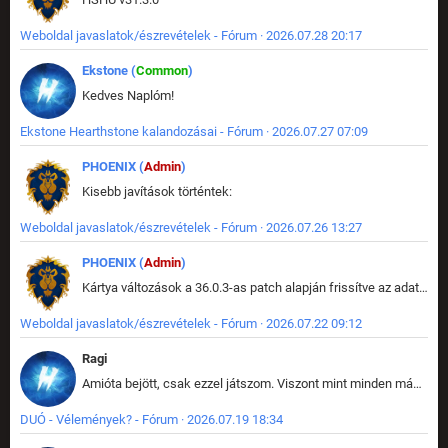
Weboldal javaslatok/észrevételek - Fórum · 2026.07.28 20:17
Ekstone (
Common
)
Kedves Naplóm!
Ekstone Hearthstone kalandozásai - Fórum · 2026.07.27 07:09
PHOENIX (
Admin
)
Kisebb javítások történtek:
Weboldal javaslatok/észrevételek - Fórum · 2026.07.26 13:27
PHOENIX (
Admin
)
Kártya változások a 36.0.3-as patch alapján frissítve az adatbázisban (képek is cserélve).
Weboldal javaslatok/észrevételek - Fórum · 2026.07.22 09:12
Ragi
Amióta bejött, csak ezzel játszom. Viszont mint minden más - akár az alapjáték is, ez is baromira összetett lett. Néha már pár kör után is esélytelen az egész. Vagy irreállisan túltápol valaki, vagy lelép a partner, vagy csak hülye mint a segg. És amikor eljönne az én időm, na akkor jön el mindenki másé is. Engem jobban érdekelne, hogy ki milyen ratingen szokott játszani. Na ez lenne egy érdekes adat.
DUÓ - Vélemények? - Fórum · 2026.07.19 18:34