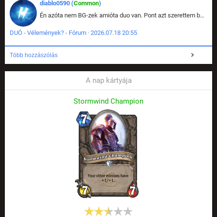
diablo0590 (
Common
)
Én azóta nem BG-zek amióta duo van. Pont azt szerettem benne, hogy rajtam múlik mi történik, nem pedig a társamon. Kérem vissza a régi BG-t :D
DUÓ - Vélemények? - Fórum · 2026.07.18 20:55
Több hozzászólás
A nap kártyája
Stormwind Champion