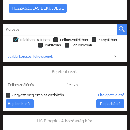
Hírekben, Wikiben
Felhasználókban
Kártyákban
Paklikban
Fórumokban
További keresési lehetőségek
Bejelentkezés
Jegyezz meg ezen az eszközön.
Elfelejtett jelszó
Regisztráció
HS Blogok - A közösség hírei