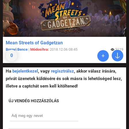
Mean Streets of Gadgetzan
Borovi Bence
|
Módosítva:
2018.12.06 08:45
3119
0
Ha
bejelentkezel
, vagy
regisztrálsz
, akkor válasz írására,
privát üzenetek küldésére és sok másra is lehetőséged lesz,
illetve a captchát sem kell kitöltened!
ÚJ VENDÉG HOZZÁSZÓLÁS