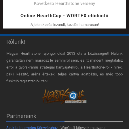
Következő Hearthstone verseny
Online HearthCup - WORTEX elődöntő
A jelentkezés lezárult, kezdés hamarosan!
Rólunk!
Magyar Hearthstone​ rajongói oldal 2013 óta a közösségért! Nálunk
garantáltan nem maradsz le semmiről sem, és itt mindent megtalálsz
erről a gyors-iramú stratégiai kártyajátékról, a Hearthstone-ról - hírek,
pakli készítő, aréna értékek, teljes kártya adatbázis, és még több
funkció regisztráció után!
Partnereink
Szukits Internetes Könyváruház
- WarCraft könyvek magyarul