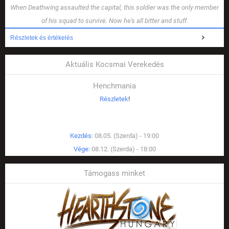
When Deathwing assaulted the capital, this soldier was the only member
of his squad to survive. Now he's all bitter and stuff.
Részletek és értékelés
Aktuális Kocsmai Verekedés
Henchmania
Részletek
!
Kezdés:
08.05. (Szerda) - 19:00
Vége:
08.12. (Szerda) - 18:00
Támogass minket