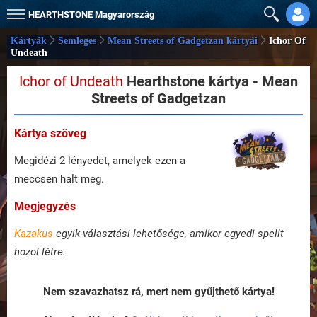
HEARTHSTONE
Magyarország
Kártyák
Semleges
Mean Streets of Gadgetzan kártyái
Ichor Of
Undeath
Ichor of Undeath
Hearthstone kártya - Mean
Streets of Gadgetzan
Kártya szöveg
Megidézi 2 lényedet, amelyek ezen a
meccsen halt meg.
Megjegyzés
Kazakus
egyik választási lehetősége, amikor egyedi spellt
hozol létre.
Nem szavazhatsz rá, mert nem gyűjthető kártya!