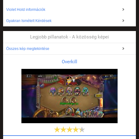
Violet Hold információk
Gyakran Ismételt Kérdések
Legjobb pillanatok - A közösség képei
Összes kép megtekintése
Overkill