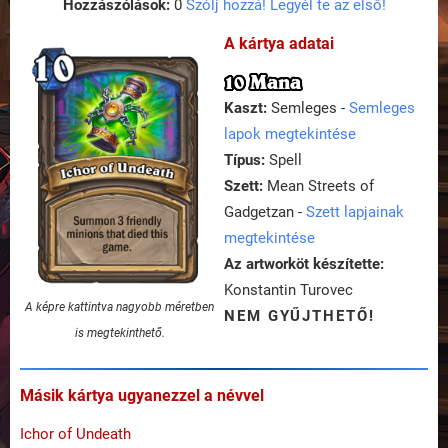
Hozzászólások:
0
Szólj hozzá! Legyél te az első!
A kártya adatai
10 Mana
Kaszt:
Semleges -
Semleges
lapok megtekintése
Típus:
Spell
Szett:
Mean Streets of
Gadgetzan -
Szett lapjainak
megtekintése
Az artworköt készítette:
Konstantin Turovec
A képre kattintva nagyobb méretben
NEM GYŰJTHETŐ!
is megtekinthető.
Másik kártya ugyanezzel a névvel
Ichor of Undeath