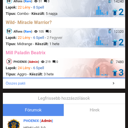
14240
Alfons (
Rare
)
51
0
Lapok:
22 Lény
-
8 Spell
2
Típus:
Combo -
Készült:
5 napja
Wild- Miracle Warrior?
12320
Alfons (
Rare
)
105
0
Lapok:
22 Lény
-
6 Spell
-
2 Fegyver
2
Típus:
Midrange -
Készült:
1 hete
Mill Paladin Beatrix
7480
PHOENIX (
Admin
)
219
0
Lapok:
24 Lény
-
6 Spell
3
Típus:
Aggro -
Készült:
3 hete
Összes pakli
Legfrissebb hozzászólások
Fórumok
Hirek
PHOENIX (
Admin
)
HSHU v31.3.0