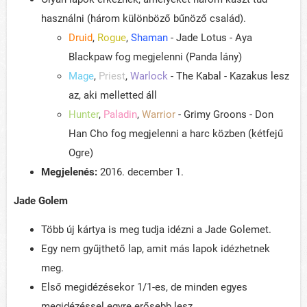
használni (három különböző bűnöző család).
Druid
,
Rogue
,
Shaman
- Jade Lotus - Aya
Blackpaw fog megjelenni (Panda lány)
Mage
,
Priest
,
Warlock
- The Kabal - Kazakus lesz
az, aki melletted áll
Hunter
,
Paladin
,
Warrior
- Grimy Groons - Don
Han Cho fog megjelenni a harc közben (kétfejű
Ogre)
Megjelenés:
2016. december 1.
Jade Golem
Több új kártya is meg tudja idézni a Jade Golemet.
Egy nem gyűjthető lap, amit más lapok idézhetnek
meg.
Első megidézésekor 1/1-es, de minden egyes
megidézéssel egyre erősebb lesz.