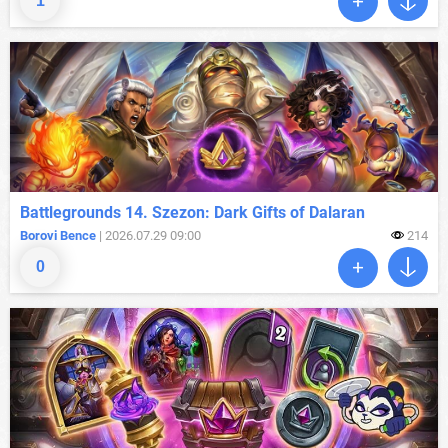
1
Battlegrounds 14. Szezon: Dark Gifts of Dalaran
Borovi Bence
| 2026.07.29 09:00
214
0