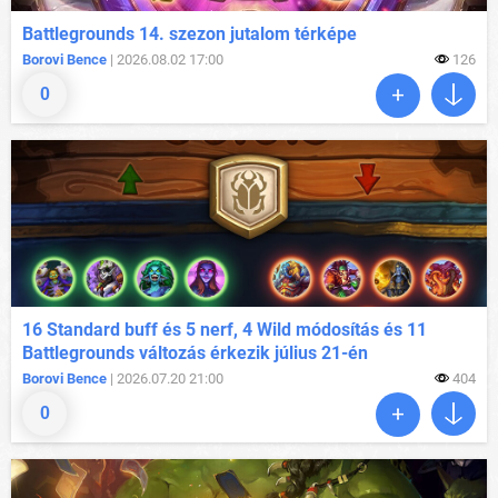
Battlegrounds 14. szezon jutalom térképe
Borovi Bence
| 2026.08.02 17:00
126
0
16 Standard buff és 5 nerf, 4 Wild módosítás és 11
Battlegrounds változás érkezik július 21-én
Borovi Bence
| 2026.07.20 21:00
404
0