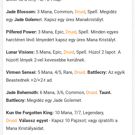
Jade Blossom:
3 Mana, Common,
Druid
, Spell. Megidéz
egy
Jade Golem
et. Kapsz egy üres Manakristályt.
Pilfered Power:
3 Mana, Epic,
Druid
, Spell. Minden egyes
harctéren lévő lényedért kapsz egy üres Mana Kristályt.
Lunar Visions:
5 Mana, Epic,
Druid
, Spell. Húzol 2 lapot. A
húzott lények 2-vel kevesebbe kerülnek.
Virmen Sensei:
5 Mana, 4/5, Rare,
Druid
.
Battlecry:
Az egyik
Beastednek +2/+2-t ad.
Jade Behemoth:
6 Mana, 3/6, Common,
Druid
.
Taunt.
Battlecry:
Megidéz egy Jade Golemet.
Kun the Forgotten King:
10 Mana, 7/7, Legendary,
Druid
.
Válassz egyet
- Kapsz 10 Pajzsot; vagy újratölti a
Mana Kristályaidat.