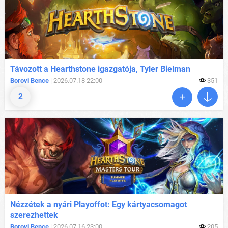
Távozott a Hearthstone igazgatója, Tyler Bielman
Borovi Bence
| 2026.07.18 22:00
351
2
Nézzétek a nyári Playoffot: Egy kártyacsomagot
szerezhettek
Borovi Bence
| 2026.07.16 23:00
205