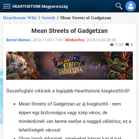
HEARTHSTONE
Magyarország
Hearthstone Wiki
Szettek
Mean Streets of Gadgetzan
Mean Streets of Gadgetzan
Borovi Bence
| 2016.11.05 17:09 |
Módosítva:
2018.12.06 08:45
3120
0
Összefoglaló cikkünk a legújabb Hearthstone kiegészítőről!
Mean Streets of Gadgetzan az új kiegészítő - nem
éppen egy biztonságos vagy szép város, de
mindenkinek van benne esélye a naggyá váláshoz, ez a
lehetőségek városa!
Olyan lapok érkeznek, amelyeket három kaszt tud