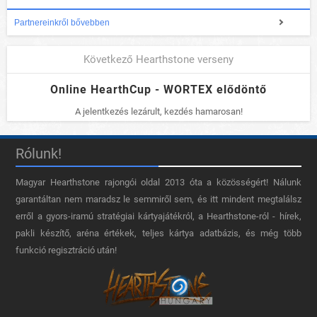
Partnereinkről bővebben
Következő Hearthstone verseny
Online HearthCup - WORTEX elődöntő
A jelentkezés lezárult, kezdés hamarosan!
Rólunk!
Magyar Hearthstone​ rajongói oldal 2013 óta a közösségért! Nálunk
garantáltan nem maradsz le semmiről sem, és itt mindent megtalálsz
erről a gyors-iramú stratégiai kártyajátékról, a Hearthstone-ról - hírek,
pakli készítő, aréna értékek, teljes kártya adatbázis, és még több
funkció regisztráció után!