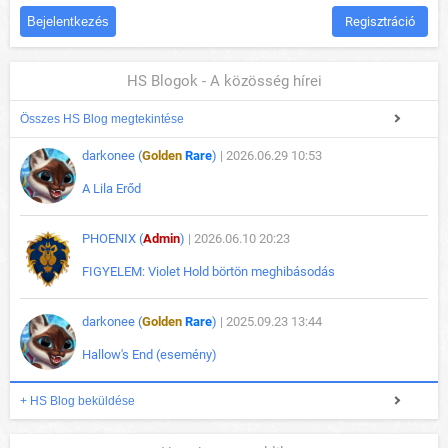
Regisztráció
HS Blogok - A közösség hírei
Összes HS Blog megtekintése
darkonee (
Golden
Rare
)
| 2026.06.29 10:53
A Lila Erőd
PHOENIX (
Admin
)
| 2026.06.10 20:23
FIGYELEM: Violet Hold börtön meghibásodás
darkonee (
Golden
Rare
)
| 2025.09.23 13:44
Hallow's End (esemény)
+ HS Blog beküldése