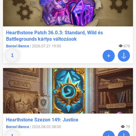
Hearthstone Patch 36.0.3: Standard, Wild és
Battlegrounds kártya változások
Borovi Bence
| 2026.07.21 19:00
676
1
Hearthstone Szezon 149: Justice
Borovi Bence
| 2026.08.02 08:00
79