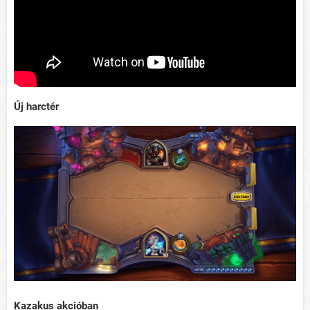
Új harctér
Kazakus akcióban