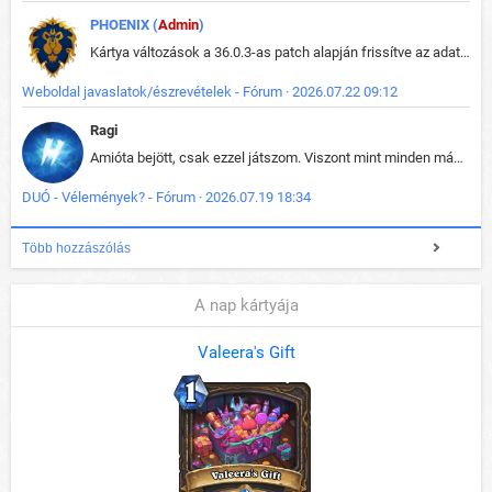
PHOENIX (
Admin
)
Kártya változások a 36.0.3-as patch alapján frissítve az adatbázisban (képek is cserélve).
Weboldal javaslatok/észrevételek - Fórum · 2026.07.22 09:12
Ragi
Amióta bejött, csak ezzel játszom. Viszont mint minden más - akár az alapjáték is, ez is baromira összetett lett. Néha már pár kör után is esélytelen az egész. Vagy irreállisan túltápol valaki, vagy lelép a partner, vagy csak hülye mint a segg. És amikor eljönne az én időm, na akkor jön el mindenki másé is. Engem jobban érdekelne, hogy ki milyen ratingen szokott játszani. Na ez lenne egy érdekes adat.
DUÓ - Vélemények? - Fórum · 2026.07.19 18:34
Több hozzászólás
A nap kártyája
Valeera's Gift