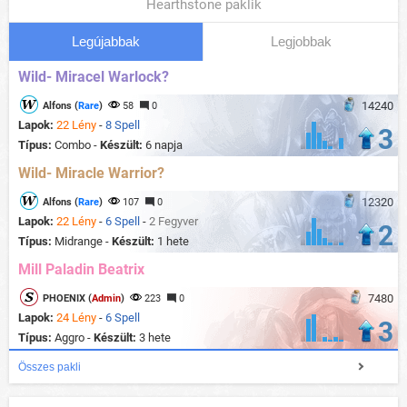
Hearthstone paklik
Legújabbak
Legjobbak
Wild- Miracel Warlock?
14240
Alfons (
Rare
)
58
0
Lapok:
22 Lény
-
8 Spell
3
Típus:
Combo -
Készült:
6 napja
Wild- Miracle Warrior?
12320
Alfons (
Rare
)
107
0
Lapok:
22 Lény
-
6 Spell
-
2 Fegyver
2
Típus:
Midrange -
Készült:
1 hete
Mill Paladin Beatrix
7480
PHOENIX (
Admin
)
223
0
Lapok:
24 Lény
-
6 Spell
3
Típus:
Aggro -
Készült:
3 hete
Összes pakli