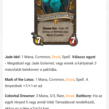
Jade Idol:
1 Mana, Common,
Druid
, Spell.
Válassz egyet
-
Megidézel egy Jade Golemet; vagy ennek a kártyának 3
másolatát belekeveri a paklidba.
Mark of the Lotus:
1 Mana, Common,
Druid
, Spell. A
lényeidnek +1/+1-et ad.
Celestial Dreamer:
3 Mana, 3/3, Rare,
Druid
.
Battlecry:
Ha az
egyik lényed 5 vagy annál több Támadással rendelkezik,
akkor ez a lény +2/+2-t kap.