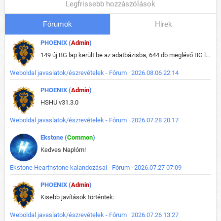
Legfrissebb hozzászólások
Fórumok
Hirek
PHOENIX (
Admin
)
149 új BG lap került be az adatbázisba, 644 db meglévő BG lap módosult, bekerültek az új képek a megváltozott lapokhoz is.
Weboldal javaslatok/észrevételek - Fórum · 2026.08.06 22:14
PHOENIX (
Admin
)
HSHU v31.3.0
Weboldal javaslatok/észrevételek - Fórum · 2026.07.28 20:17
Ekstone (
Common
)
Kedves Naplóm!
Ekstone Hearthstone kalandozásai - Fórum · 2026.07.27 07:09
PHOENIX (
Admin
)
Kisebb javítások történtek:
Weboldal javaslatok/észrevételek - Fórum · 2026.07.26 13:27