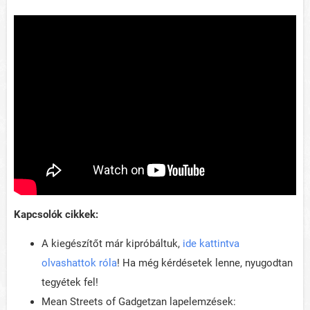
Kapcsolók cikkek:
A kiegészítőt már kipróbáltuk,
ide kattintva
olvashattok róla
! Ha még kérdésetek lenne, nyugodtan
tegyétek fel!
Mean Streets of Gadgetzan lapelemzések: