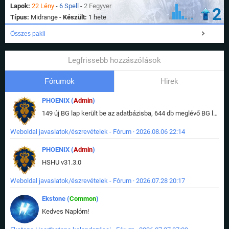
Lapok:
22 Lény
-
6 Spell
-
2 Fegyver
2
Típus:
Midrange -
Készült:
1 hete
Összes pakli
Legfrissebb hozzászólások
Fórumok
Hirek
PHOENIX (
Admin
)
149 új BG lap került be az adatbázisba, 644 db meglévő BG lap módosult, bekerültek az új képek a megváltozott lapokhoz is.
Weboldal javaslatok/észrevételek - Fórum · 2026.08.06 22:14
PHOENIX (
Admin
)
HSHU v31.3.0
Weboldal javaslatok/észrevételek - Fórum · 2026.07.28 20:17
Ekstone (
Common
)
Kedves Naplóm!