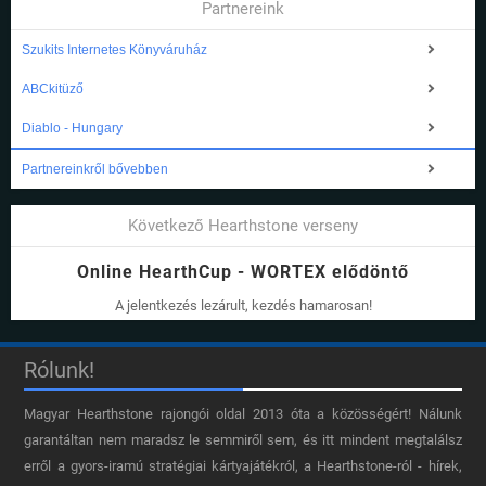
Partnereink
Szukits Internetes Könyváruház
ABCkitüző
Diablo - Hungary
Partnereinkről bővebben
Következő Hearthstone verseny
Online HearthCup - WORTEX elődöntő
A jelentkezés lezárult, kezdés hamarosan!
Rólunk!
Magyar Hearthstone​ rajongói oldal 2013 óta a közösségért! Nálunk
garantáltan nem maradsz le semmiről sem, és itt mindent megtalálsz
erről a gyors-iramú stratégiai kártyajátékról, a Hearthstone-ról - hírek,