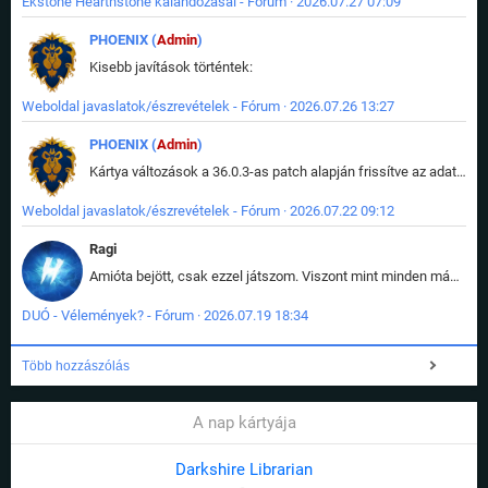
Ekstone Hearthstone kalandozásai - Fórum · 2026.07.27 07:09
PHOENIX (
Admin
)
Kisebb javítások történtek:
Weboldal javaslatok/észrevételek - Fórum · 2026.07.26 13:27
PHOENIX (
Admin
)
Kártya változások a 36.0.3-as patch alapján frissítve az adatbázisban (képek is cserélve).
Weboldal javaslatok/észrevételek - Fórum · 2026.07.22 09:12
Ragi
Amióta bejött, csak ezzel játszom. Viszont mint minden más - akár az alapjáték is, ez is baromira összetett lett. Néha már pár kör után is esélytelen az egész. Vagy irreállisan túltápol valaki, vagy lelép a partner, vagy csak hülye mint a segg. És amikor eljönne az én időm, na akkor jön el mindenki másé is. Engem jobban érdekelne, hogy ki milyen ratingen szokott játszani. Na ez lenne egy érdekes adat.
DUÓ - Vélemények? - Fórum · 2026.07.19 18:34
Több hozzászólás
A nap kártyája
Darkshire Librarian