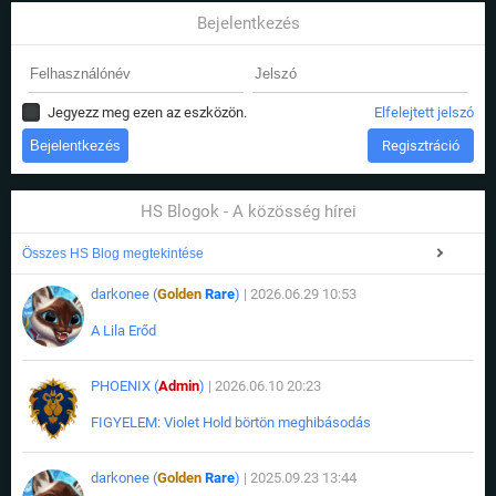
Bejelentkezés
Jegyezz meg ezen az eszközön.
Elfelejtett jelszó
Regisztráció
HS Blogok - A közösség hírei
Összes HS Blog megtekintése
darkonee (
Golden
Rare
)
| 2026.06.29 10:53
A Lila Erőd
PHOENIX (
Admin
)
| 2026.06.10 20:23
FIGYELEM: Violet Hold börtön meghibásodás
darkonee (
Golden
Rare
)
| 2025.09.23 13:44