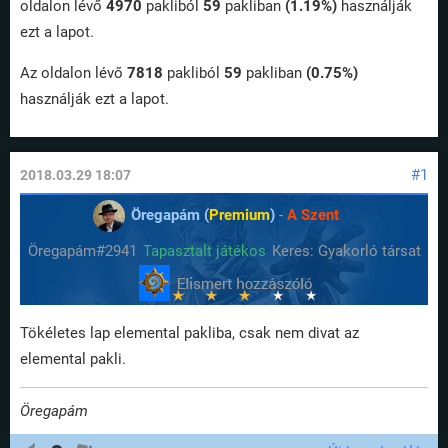
oldalon lévő
4970
pakliból
59
pakliban
(1.19%)
használják
ezt a lapot.
Az oldalon lévő
7818
pakliból
59
pakliban
(0.75%)
használják ezt a lapot.
#1
2018.03.29 18:07
Öregapám (
Premium
)
-
A Szent
Öregapám#2941
Tapasztalt játékos
Keres: Gyakorló társat
Tökéletes lap elemental pakliba, csak nem divat az
elemental pakli.
Öregapám