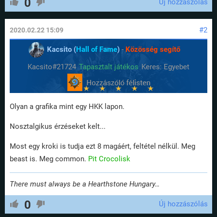
0
Új hozzászólás
#2
2020.02.22 15:09
Kacsito (
Hall of Fame
)
-
Közösség segítő
Kacsito#21724
Tapasztalt játékos
Keres: Egyebet
Olyan a grafika mint egy HKK lapon.
Nosztalgikus érzéseket kelt...
Most egy kroki is tudja ezt 8 magáért, feltétel nélkül. Meg
beast is. Meg common.
Pit Crocolisk
There must always be a Hearthstone Hungary…
0
Új hozzászólás