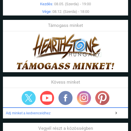
Kezdés:
08.05. (Szerda) - 19:00
Vége:
08.12. (Szerda) - 18:00
Támogass minket
Kövess minket
Adj minket a kedvenceidhez
Vegyél részt a közösségben