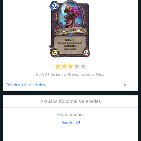
Do NOT be late with your overdue fines.
Részletek és értékelés
Aktuális Kocsmai Verekedés
Henchmania
Részletek
!