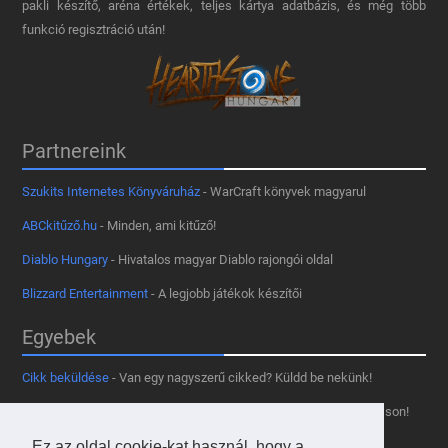
pakli készítő, aréna értékek, teljes kártya adatbázis, és még több
funkció regisztráció után!
Partnereink
Szukits Internetes Könyváruház
- WarCraft könyvek magyarul
ABCkitűző.hu
- Minden, ami kitűző!
Diablo Hungary
- Hivatalos magyar Diablo rajongói oldal
Blizzard Entertainment
- A legjobb játékok készítői
Egyebek
Cikk beküldése
- Van egy nagyszerű cikked? Küldd be nekünk!
Támogass minket
- Tetszik az oldal? Segíts, hogy fennmaradhasson!
Kapcsolat, médiaajánlat
- Lépj velünk kapcsolatba!
Ez az oldal cookie-kat használ, hogy a