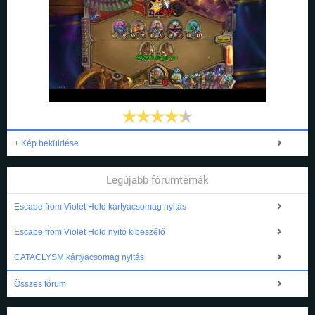
+ Kép beküldése
Legújabb fórumtémák
Escape from Violet Hold kártyacsomag nyitás
Escape from Violet Hold nyitó kibeszélő
CATACLYSM kártyacsomag nyitás
Összes fórum