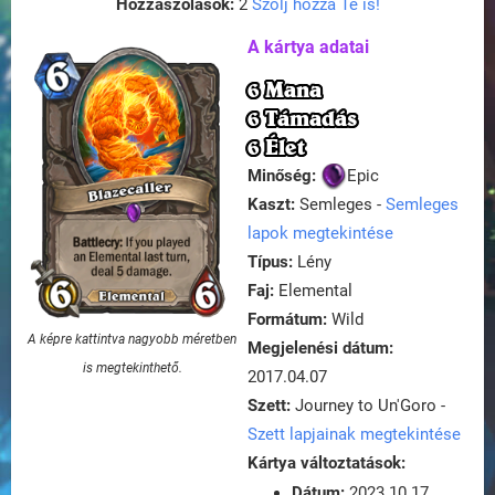
Hozzászólások:
2
Szólj hozzá Te is!
A kártya adatai
6 Mana
6 Támadás
6 Élet
Minőség:
Epic
Kaszt:
Semleges -
Semleges
lapok megtekintése
Típus:
Lény
Faj:
Elemental
Formátum:
Wild
A képre kattintva nagyobb méretben
Megjelenési dátum:
is megtekinthető.
2017.04.07
Szett:
Journey to Un'Goro -
Szett lapjainak megtekintése
Kártya változtatások:
Dátum:
2023.10.17