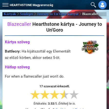
HEARTHSTONE
Magyarország
Kártyák
Semleges
Journey to Un'Goro kártyái
Blazecaller
Blazecaller
Hearthstone kártya - Journey to
Un'Goro
Kártya szöveg
Battlecry:
Ha kijátszottál egy Elementált
az előző körben, akkor sebez 5-öt.
Hátlap szöveg
For when a flamecaller just won't do.
17 szavazat érkezett.
Értékelés:
3.53
/
5
.
Értékelj te is.