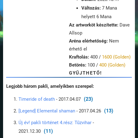
Változás:
7 Mana
helyett 6 Mana
Az artworköt készítette:
Dave
Allsop
Aréna elérhetőség:
Nem
érhető el
Kraftolás:
400 /
1600 (Golden)
Betörés:
100 /
400 (Golden)
GYŰJTHETŐ!
Legjobb három pakli, amelyikben szerepel:
(23)
Timeride of death
- 2017.04.07
(13)
[Legend] Elemental shaman
- 2017.04.26
Új év! pakli történet 4.rész: Tűzvihar
-
(11)
2021.12.30