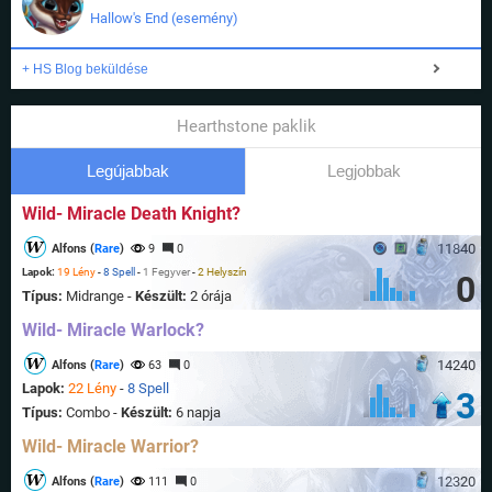
Hallow's End (esemény)
+ HS Blog beküldése
Hearthstone paklik
Legújabbak
Legjobbak
Wild- Miracle Death Knight?
11840
Alfons (
Rare
)
9
0
Lapok:
19 Lény
-
8 Spell
-
1 Fegyver
-
2 Helyszín
0
Típus:
Midrange -
Készült:
2 órája
Wild- Miracle Warlock?
14240
Alfons (
Rare
)
63
0
Lapok:
22 Lény
-
8 Spell
3
Típus:
Combo -
Készült:
6 napja
Wild- Miracle Warrior?
12320
Alfons (
Rare
)
111
0