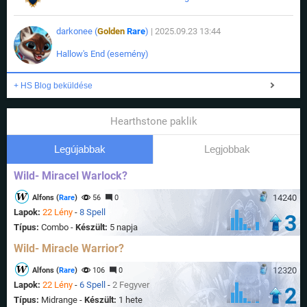
darkonee (
Golden
Rare
)
| 2025.09.23 13:44
Hallow's End (esemény)
+ HS Blog beküldése
Hearthstone paklik
Legújabbak
Legjobbak
Wild- Miracel Warlock?
14240
Alfons (
Rare
)
56
0
Lapok:
22 Lény
-
8 Spell
3
Típus:
Combo -
Készült:
5 napja
Wild- Miracle Warrior?
12320
Alfons (
Rare
)
106
0
Lapok:
22 Lény
-
6 Spell
-
2 Fegyver
2
Típus:
Midrange -
Készült:
1 hete