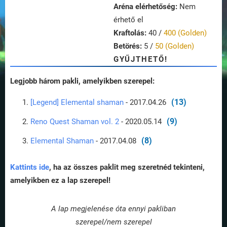
Aréna elérhetőség:
Nem
érhető el
Kraftolás:
40 /
400 (Golden)
Betörés:
5 /
50 (Golden)
GYŰJTHETŐ!
Legjobb három pakli, amelyikben szerepel:
(13)
[Legend] Elemental shaman
- 2017.04.26
(9)
Reno Quest Shaman vol. 2
- 2020.05.14
(8)
Elemental Shaman
- 2017.04.08
Kattints ide
, ha az összes paklit meg szeretnéd tekinteni,
amelyikben ez a lap szerepel!
A lap megjelenése óta ennyi pakliban
szerepel/nem szerepel