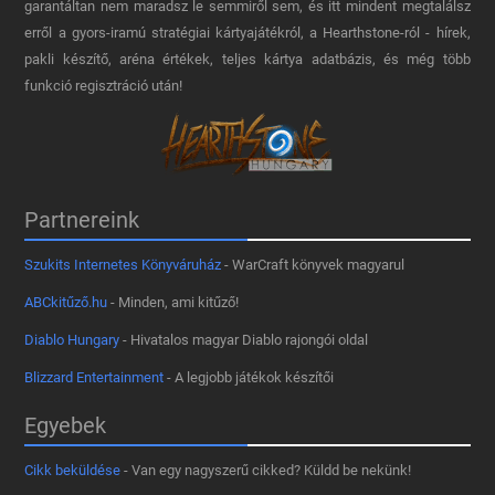
garantáltan nem maradsz le semmiről sem, és itt mindent megtalálsz
erről a gyors-iramú stratégiai kártyajátékról, a Hearthstone-ról - hírek,
pakli készítő, aréna értékek, teljes kártya adatbázis, és még több
funkció regisztráció után!
Partnereink
Szukits Internetes Könyváruház
- WarCraft könyvek magyarul
ABCkitűző.hu
- Minden, ami kitűző!
Diablo Hungary
- Hivatalos magyar Diablo rajongói oldal
Blizzard Entertainment
- A legjobb játékok készítői
Egyebek
Cikk beküldése
- Van egy nagyszerű cikked? Küldd be nekünk!