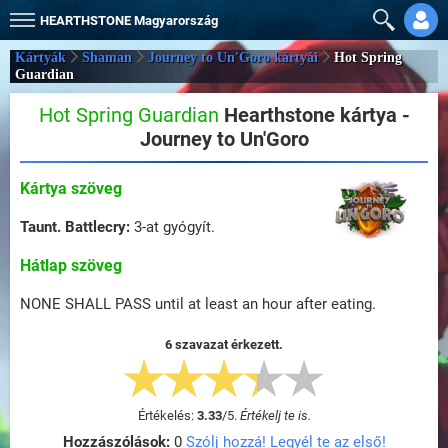
HEARTHSTONE
Magyarország
Kártyák
Shaman
Journey to Un'Goro kártyái
Hot Spring
Guardian
Hot Spring Guardian
Hearthstone kártya -
Journey to Un'Goro
Kártya szöveg
Taunt.
Battlecry:
3-at gyógyít.
Hátlap szöveg
NONE SHALL PASS until at least an hour after eating.
6 szavazat érkezett.
Értékelés:
3.33
/
5
.
Értékelj te is.
Hozzászólások:
0
Szólj hozzá! Legyél te az első!