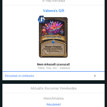
A nap kártyája
Valeera's Gift
Nem érkezett szavazat!
"Here. You. Go." -Valeera
Részletek és értékelés
Aktuális Kocsmai Verekedés
Henchmania
Részletek
!