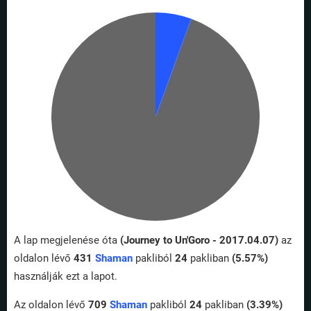
A lap megjelenése óta
(Journey to Un'Goro - 2017.04.07)
az
oldalon lévő
431
Shaman
pakliból
24
pakliban
(5.57%)
használják ezt a lapot.
Az oldalon lévő
709
Shaman
pakliból
24
pakliban
(3.39%)