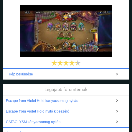
+ Kép beküldése
Legújabb fórumtémák
Escape from Violet Hold kártyacsomag nyitás
Escape from Violet Hold nyitó kibeszélő
CATACLYSM kártyacsomag nyitás