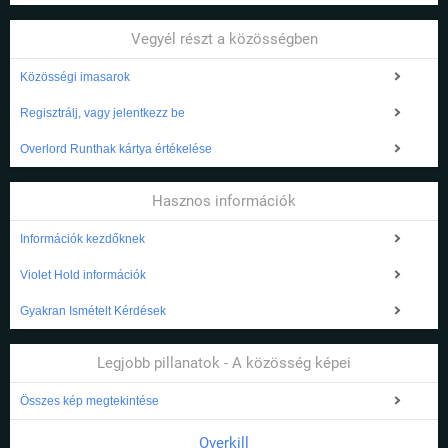
Vegyél részt a közösségben
Közösségi imasarok
Regisztrálj, vagy jelentkezz be
Overlord Runthak kártya értékelése
Hasznos információk
Információk kezdőknek
Violet Hold információk
Gyakran Ismételt Kérdések
Legjobb pillanatok - A közösség képei
Összes kép megtekintése
Overkill