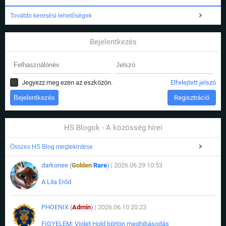
További keresési lehetőségek
Bejelentkezés
Jegyezz meg ezen az eszközön.
Elfelejtett jelszó
Regisztráció
HS Blogok - A közösség hírei
Összes HS Blog megtekintése
darkonee (
Golden
Rare
)
| 2026.06.29 10:53
A Lila Erőd
PHOENIX (
Admin
)
| 2026.06.10 20:23
FIGYELEM: Violet Hold börtön meghibásodás