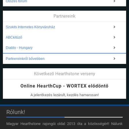
Összes fórum
Partnereink
Szukits Internetes Könyváruház
ABCkitüző
Diablo - Hungary
Partnereinkről bővebben
Következő Hearthstone verseny
Online HearthCup - WORTEX elődöntő
A jelentkezés lezárult, kezdés hamarosan!
Rólunk!
Magyar Hearthstone​ rajongói oldal 2013 óta a közösségért! Nálunk