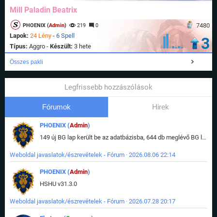
Mill Paladin Beatrix
7480
PHOENIX (
Admin
)
219
0
Lapok:
24 Lény
-
6 Spell
3
Típus:
Aggro -
Készült:
3 hete
Összes pakli
Legfrissebb hozzászólások
Fórumok
Hirek
PHOENIX (
Admin
)
149 új BG lap került be az adatbázisba, 644 db meglévő BG lap módosult, bekerültek az új képek a megváltozott lapokhoz is.
Weboldal javaslatok/észrevételek - Fórum · 2026.08.06 22:14
PHOENIX (
Admin
)
HSHU v31.3.0
Weboldal javaslatok/észrevételek - Fórum · 2026.07.28 20:17