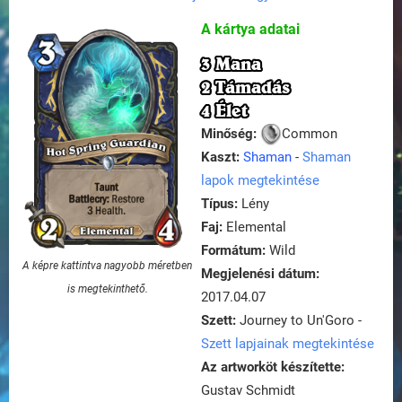
A kártya adatai
3 Mana
2 Támadás
4 Élet
Minőség:
Common
Kaszt:
Shaman
-
Shaman
lapok megtekintése
Típus:
Lény
Faj:
Elemental
Formátum:
Wild
A képre kattintva nagyobb méretben
Megjelenési dátum:
is megtekinthető.
2017.04.07
Szett:
Journey to Un'Goro -
Szett lapjainak megtekintése
Az artworköt készítette:
Gustav Schmidt