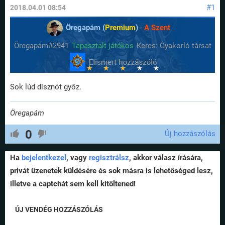
#1
2018.04.01 08:54
Öregapám (
Premium
)
-
A Szent
Öregapám#2941
Tapasztalt játékos
Keres: Gyakorló társat
Sok lúd disznót győz.
Öregapám
0
Új hozzászólás
Ha
bejelentkezel
, vagy
regisztrálsz
, akkor válasz írására,
privát üzenetek küldésére és sok másra is lehetőséged lesz,
illetve a captchát sem kell kitöltened!
ÚJ VENDÉG HOZZÁSZÓLÁS