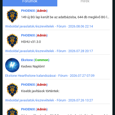
Fórumok
Hirek
PHOENIX (
Admin
)
149 új BG lap került be az adatbázisba, 644 db meglévő BG lap módosult, bekerültek az új képek a megváltozott lapokhoz is.
Weboldal javaslatok/észrevételek - Fórum · 2026.08.06 22:14
PHOENIX (
Admin
)
HSHU v31.3.0
Weboldal javaslatok/észrevételek - Fórum · 2026.07.28 20:17
Ekstone (
Common
)
Kedves Naplóm!
Ekstone Hearthstone kalandozásai - Fórum · 2026.07.27 07:09
PHOENIX (
Admin
)
Kisebb javítások történtek:
Weboldal javaslatok/észrevételek - Fórum · 2026.07.26 13:27
PHOENIX (
Admin
)