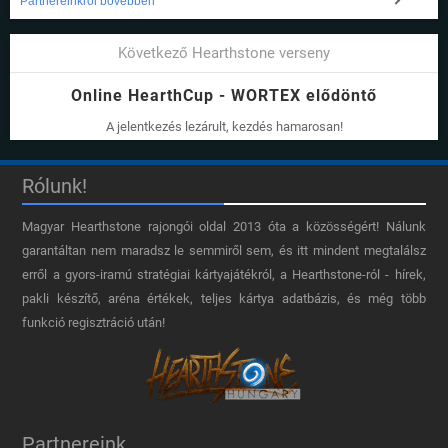
Partnereinkről bővebben
Következő Hearthstone verseny
Online HearthCup - WORTEX elődöntő
A jelentkezés lezárult, kezdés hamarosan!
Rólunk!
Magyar Hearthstone​ rajongói oldal 2013 óta a közösségért! Nálunk
garantáltan nem maradsz le semmiről sem, és itt mindent megtalálsz
erről a gyors-iramú stratégiai kártyajátékról, a Hearthstone-ról - hírek,
pakli készítő, aréna értékek, teljes kártya adatbázis, és még több
funkció regisztráció után!
Partnereink