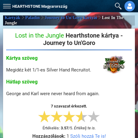
HEARTHSTONE
Magyarország
Kártyák
Paladin
Journey to Un'Goro kártyái
Lost In The
Jungle
Lost in the Jungle
Hearthstone kártya -
Journey to Un'Goro
Kártya szöveg
Megidéz két 1/1-es Silver Hand Recruitot.
Hátlap szöveg
George and Karl were never heard from again.
7 szavazat érkezett.
Értékelés:
3.57
/
5
.
Értékelj te is.
Hozzászólások:
1
Szólj hozzá Te is!