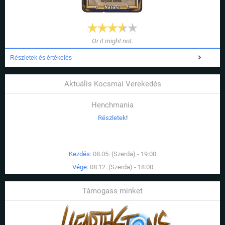
Or it might not.
Részletek és értékelés
Aktuális Kocsmai Verekedés
Henchmania
Részletek
!
Kezdés:
08.05. (Szerda) - 19:00
Vége:
08.12. (Szerda) - 18:00
Támogass minket