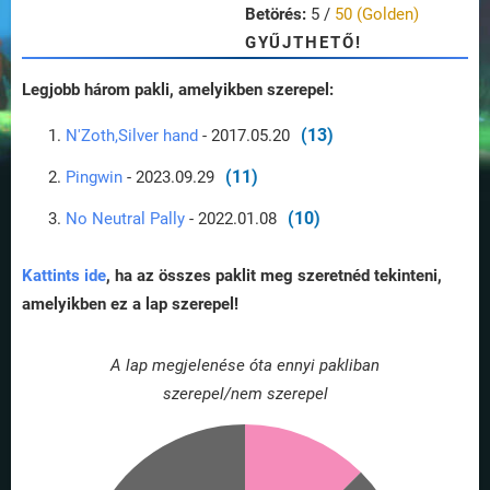
Betörés:
5 /
50 (Golden)
GYŰJTHETŐ!
Legjobb három pakli, amelyikben szerepel:
(13)
N'Zoth,Silver hand
- 2017.05.20
(11)
Pingwin
- 2023.09.29
(10)
No Neutral Pally
- 2022.01.08
Kattints ide
, ha az összes paklit meg szeretnéd tekinteni,
amelyikben ez a lap szerepel!
A lap megjelenése óta ennyi pakliban
szerepel/nem szerepel