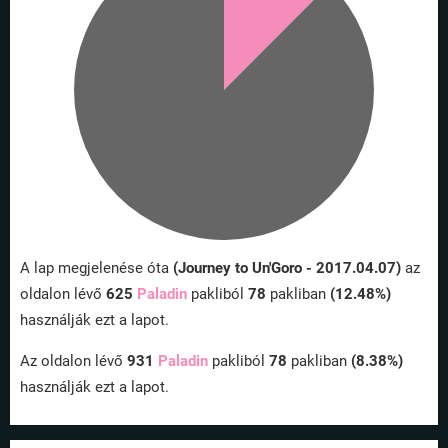
A lap megjelenése óta
(Journey to Un'Goro - 2017.04.07)
az
oldalon lévő
625
Paladin
pakliból
78
pakliban
(12.48%)
használják ezt a lapot.
Az oldalon lévő
931
Paladin
pakliból
78
pakliban
(8.38%)
használják ezt a lapot.