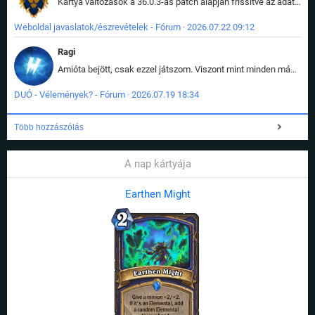
Kártya változások a 36.0.3-as patch alapján frissítve az adatbázisban (képek is cserélve).
Weboldal javaslatok/észrevételek - Fórum · 2026.07.22 09:12
Ragi
Amióta bejött, csak ezzel játszom. Viszont mint minden más - akár az alapjáték is, ez is baromira összetett lett. Néha már pár kör után is esélytelen az egész. Vagy irreállisan túltápol valaki, vagy lelép a partner, vagy csak hülye mint a segg. És amikor eljönne az én időm, na akkor jön el mindenki másé is. Engem jobban érdekelne, hogy ki milyen ratingen szokott játszani. Na ez lenne egy érdekes adat.
DUÓ - Vélemények? - Fórum · 2026.07.19 18:34
Több hozzászólás
A nap kártyája
Earthen Might