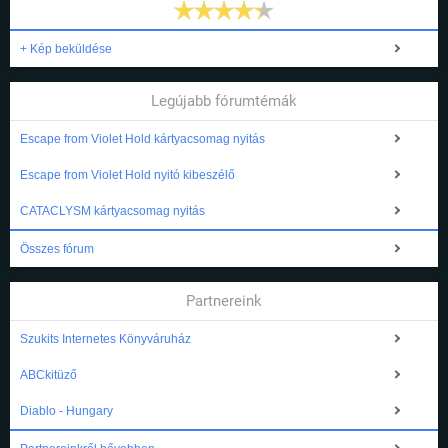
+ Kép beküldése
Legújabb fórumtémák
Escape from Violet Hold kártyacsomag nyitás
Escape from Violet Hold nyitó kibeszélő
CATACLYSM kártyacsomag nyitás
Összes fórum
Partnereink
Szukits Internetes Könyváruház
ABCkitüző
Diablo - Hungary