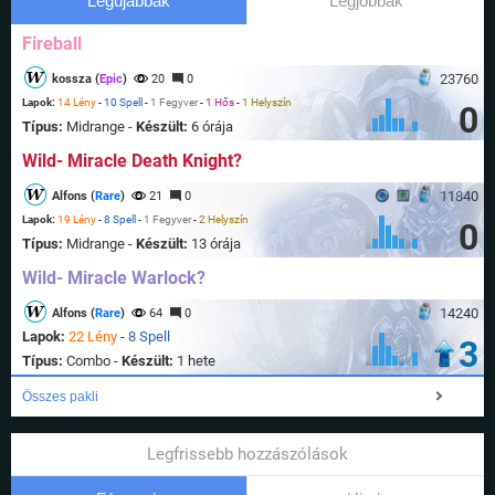
Legújabbak
Legjobbak
Fireball
23760
kossza (
Epic
)
20
0
Lapok:
14 Lény
-
10 Spell
-
1 Fegyver
-
1 Hős
-
1 Helyszín
0
Típus:
Midrange -
Készült:
6 órája
Wild- Miracle Death Knight?
11840
Alfons (
Rare
)
21
0
Lapok:
19 Lény
-
8 Spell
-
1 Fegyver
-
2 Helyszín
0
Típus:
Midrange -
Készült:
13 órája
Wild- Miracle Warlock?
14240
Alfons (
Rare
)
64
0
Lapok:
22 Lény
-
8 Spell
3
Típus:
Combo -
Készült:
1 hete
Összes pakli
Legfrissebb hozzászólások