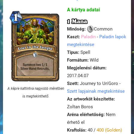
A kártya adatai
1 Mana
Minőség:
Common
Kaszt:
Paladin
-
Paladin lapok
megtekintése
Típus:
Spell
Formátum:
Wild
Megjelenési dátum:
2017.04.07
Szett:
Journey to Un'Goro -
A képre kattintva nagyobb méretben
Szett lapjainak megtekintése
is megtekinthető.
Az artworköt készítette:
Zoltan Boros
Aréna elérhetőség:
Nem
érhető el
Kraftolás:
40 /
400 (Golden)