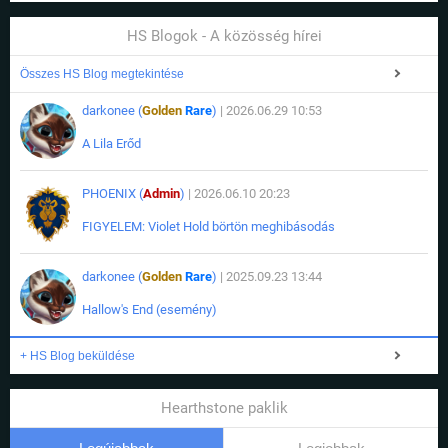
HS Blogok - A közösség hírei
Összes HS Blog megtekintése
darkonee (
Golden
Rare
)
| 2026.06.29 10:53
A Lila Erőd
PHOENIX (
Admin
)
| 2026.06.10 20:23
FIGYELEM: Violet Hold börtön meghibásodás
darkonee (
Golden
Rare
)
| 2025.09.23 13:44
Hallow's End (esemény)
+ HS Blog beküldése
Hearthstone paklik