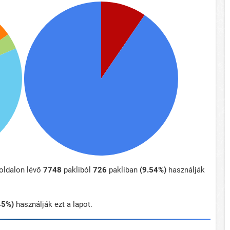
oldalon lévő
7748
pakliból
726
pakliban
(9.54%)
használják
45%)
használják ezt a lapot.