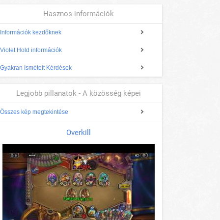
Hasznos információk
Információk kezdőknek
Violet Hold információk
Gyakran Ismételt Kérdések
Legjobb pillanatok - A közösség képei
Összes kép megtekintése
Overkill