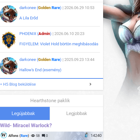
darkonee (
Golden
Rare
)
| 2026.06.29 10:53
A Lila Erőd
PHOENIX (
Admin
)
| 2026.06.10 20:23
FIGYELEM: Violet Hold börtön meghibásodás
darkonee (
Golden
Rare
)
| 2025.09.23 13:44
Hallow's End (esemény)
+ HS Blog beküldése
Hearthstone paklik
Legújabbak
Legjobbak
Wild- Miracel Warlock?
14240
Alfons (
Rare
)
58
0