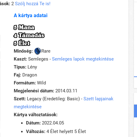
ások:
2
Szólj hozzá Te is!
A kártya adatai
5 Mana
4 Támadás
5 Élet
Minőség:
Rare
Kaszt:
Semleges -
Semleges lapok megtekintése
Típus:
Lény
Faj:
Dragon
Formátum:
Wild
Megjelenési dátum:
2014.03.11
Szett:
Legacy (Eredetileg: Basic) -
Szett lapjainak
megtekintése
Kártya változtatások:
Dátum:
2022.04.05
Változás:
4 Élet helyett 5 Élet