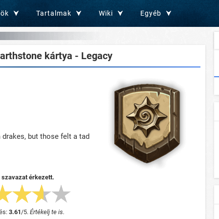
zök
Tartalmak
Wiki
Egyéb
rthstone kártya - Legacy
 drakes, but those felt a tad
 szavazat érkezett.
és:
3.61
/
5
.
Értékelj te is.