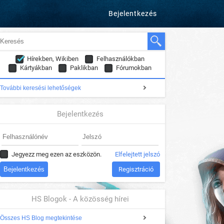
Bejelentkezés
Hírekben, Wikiben
Felhasználókban
Kártyákban
Paklikban
Fórumokban
További keresési lehetőségek
Bejelentkezés
Jegyezz meg ezen az eszközön.
Elfelejtett jelszó
Regisztráció
HS Blogok - A közösség hírei
Összes HS Blog megtekintése