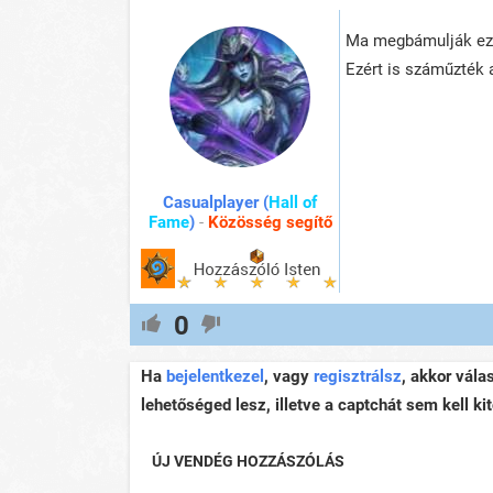
Ma megbámulják ezt 
Ezért is száműzték
Casualplayer (
Hall of
Fame
)
-
Közösség segítő
0
Ha
bejelentkezel
, vagy
regisztrálsz
, akkor vála
lehetőséged lesz, illetve a captchát sem kell kit
ÚJ VENDÉG HOZZÁSZÓLÁS