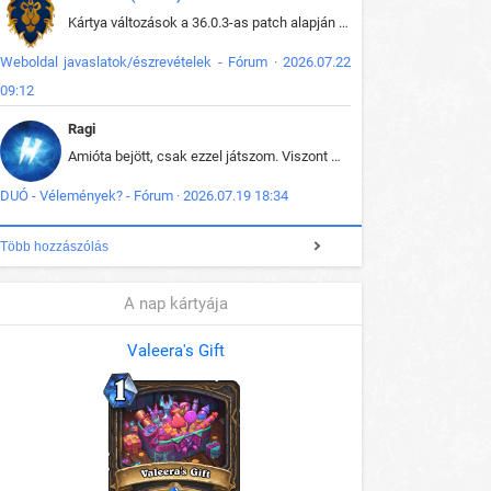
Kártya változások a 36.0.3-as patch alapján frissítve az adatbázisban (képek is cserélve).
Weboldal javaslatok/észrevételek - Fórum · 2026.07.22
09:12
Ragi
Amióta bejött, csak ezzel játszom. Viszont mint minden más - akár az alapjáték is, ez is baromira összetett lett. Néha már pár kör után is esélytelen az egész. Vagy irreállisan túltápol valaki, vagy lelép a partner, vagy csak hülye mint a segg. És amikor eljönne az én időm, na akkor jön el mindenki másé is. Engem jobban érdekelne, hogy ki milyen ratingen szokott játszani. Na ez lenne egy érdekes adat.
DUÓ - Vélemények? - Fórum · 2026.07.19 18:34
Több hozzászólás
A nap kártyája
Valeera's Gift