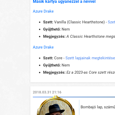
Másik kártya ugyanezzel a névvel
Azure Drake
Szett:
Vanilla (Classic Hearthstone) -
Szet
Gyűjthető:
Nem
Megjegyzés:
A Classic Hearthstone megsz
Azure Drake
Szett:
Core -
Szett lapjainak megtekintése
Gyűjthető:
Nem
Megjegyzés:
Ez a 2023-as Core szett része
2018.03.31 21:16
Bombajó lap, száműz