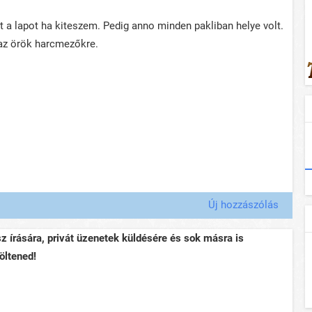
a lapot ha kiteszem. Pedig anno minden pakliban helye volt.
 az örök harcmezőkre.
Új hozzászólás
sz írására, privát üzenetek küldésére és sok másra is
öltened!