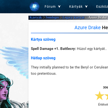
Fórum
Kártyák
Eszkö
Kártyák
Semleges
Legacy kártyái
Azure Drake
Azure Drake
Hea
Kártya szöveg
Spell Damage +1.
Battlecry:
Húzol egy kártyát..
Hátlap szöveg
They initially planned to be the Beryl or Cerulean
too pretentious.
306
Értékel