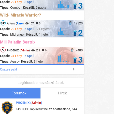
Lapok:
22 Lény
-
8 Spell
3
Típus:
Combo -
Készült:
6 napja
Wild- Miracle Warrior?
12320
Alfons (
Rare
)
107
0
Lapok:
22 Lény
-
6 Spell
-
2 Fegyver
2
Típus:
Midrange -
Készült:
1 hete
Mill Paladin Beatrix
7480
PHOENIX (
Admin
)
223
0
Lapok:
24 Lény
-
6 Spell
3
Típus:
Aggro -
Készült:
3 hete
Összes pakli
Legfrissebb hozzászólások
Fórumok
Hirek
PHOENIX (
Admin
)
149 új BG lap került be az adatbázisba, 644 db meglévő BG lap módosult, bekerültek az új képek a megváltozott lapokhoz is.