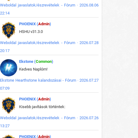
Weboldal javaslatok/észrevételek - Fórum · 2026.08.06
22:14
PHOENIX (
Admin
)
HSHU v31.3.0
Weboldal javaslatok/észrevételek - Fórum · 2026.07.28
20:17
Ekstone (
Common
)
Kedves Naplóm!
Ekstone Hearthstone kalandozásai - Fórum · 2026.07.27
07:09
PHOENIX (
Admin
)
Kisebb javítások történtek:
Weboldal javaslatok/észrevételek - Fórum · 2026.07.26
13:27
PHOENIX (
Admin
)