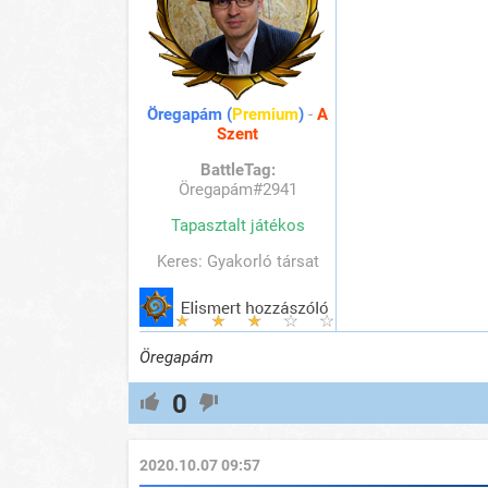
Öregapám (
Premium
)
-
A
Szent
BattleTag:
Öregapám#2941
Tapasztalt játékos
Keres: Gyakorló társat
Öregapám
0
2020.10.07 09:57