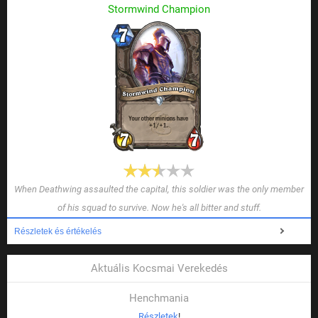
Stormwind Champion
When Deathwing assaulted the capital, this soldier was the only member
of his squad to survive. Now he's all bitter and stuff.
Részletek és értékelés
Aktuális Kocsmai Verekedés
Henchmania
Részletek
!