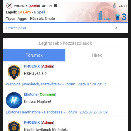
7480
PHOENIX (
Admin
)
219
0
Lapok:
24 Lény
-
6 Spell
3
Típus:
Aggro -
Készült:
3 hete
Összes pakli
Legfrissebb hozzászólások
Fórumok
Hirek
PHOENIX (
Admin
)
HSHU v31.3.0
Weboldal javaslatok/észrevételek - Fórum · 2026.07.28 20:17
Ekstone (
Common
)
Kedves Naplóm!
Ekstone Hearthstone kalandozásai - Fórum · 2026.07.27 07:09
PHOENIX (
Admin
)
Kisebb javítások történtek: