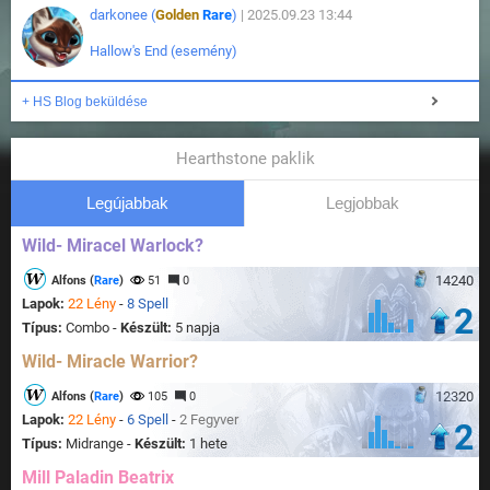
darkonee (
Golden
Rare
)
| 2025.09.23 13:44
Hallow's End (esemény)
+ HS Blog beküldése
Hearthstone paklik
Legújabbak
Legjobbak
Wild- Miracel Warlock?
14240
Alfons (
Rare
)
51
0
Lapok:
22 Lény
-
8 Spell
2
Típus:
Combo -
Készült:
5 napja
Wild- Miracle Warrior?
12320
Alfons (
Rare
)
105
0
Lapok:
22 Lény
-
6 Spell
-
2 Fegyver
2
Típus:
Midrange -
Készült:
1 hete
Mill Paladin Beatrix