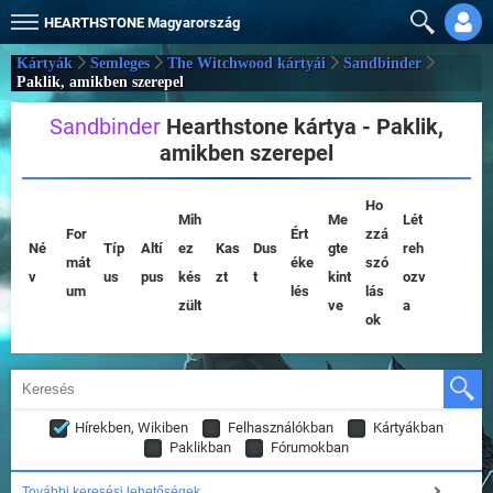
HEARTHSTONE
Magyarország
Kártyák
Semleges
The Witchwood kártyái
Sandbinder
Paklik, amikben szerepel
Sandbinder
Hearthstone kártya - Paklik,
amikben szerepel
Ho
Mih
Me
Lét
For
Ért
zzá
Né
Típ
Altí
ez
Kas
Dus
gte
reh
mát
éke
szó
v
us
pus
kés
zt
t
kint
ozv
um
lés
lás
zült
ve
a
ok
Hírekben, Wikiben
Felhasználókban
Kártyákban
Paklikban
Fórumokban
További keresési lehetőségek