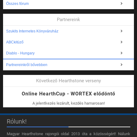
Összes fórum
Partnereink
Szukits Internetes Könyváruház
ABCkitüző
Diablo - Hungary
Partnereinkről bővebben
Következő Hearthstone verseny
Online HearthCup - WORTEX elődöntő
A jelentkezés lezárult, kezdés hamarosan!
Rólunk!
Magyar Hearthstone​ rajongói oldal 2013 óta a közösségért! Nálunk