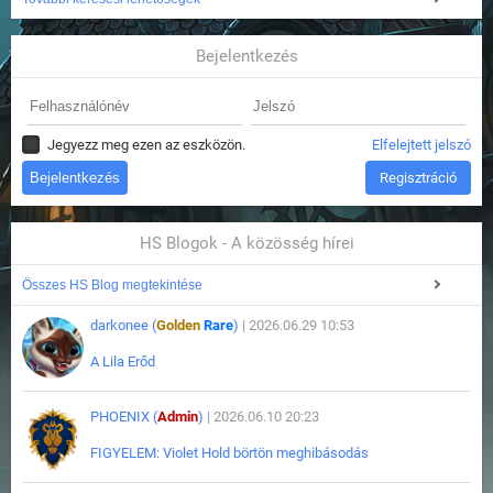
Bejelentkezés
Jegyezz meg ezen az eszközön.
Elfelejtett jelszó
Regisztráció
HS Blogok - A közösség hírei
Összes HS Blog megtekintése
darkonee (
Golden
Rare
)
| 2026.06.29 10:53
A Lila Erőd
PHOENIX (
Admin
)
| 2026.06.10 20:23
FIGYELEM: Violet Hold börtön meghibásodás