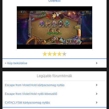
Overkill
+ Kép beküldése
Legújabb fórumtémák
Escape from Violet Hold kártyacsomag nyitás
Escape from Violet Hold nyitó kibeszélő
CATACLYSM kártyacsomag nyitás