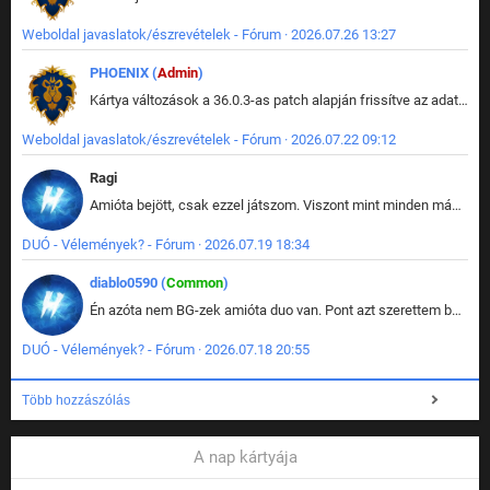
Weboldal javaslatok/észrevételek - Fórum · 2026.07.26 13:27
PHOENIX (
Admin
)
Kártya változások a 36.0.3-as patch alapján frissítve az adatbázisban (képek is cserélve).
Weboldal javaslatok/észrevételek - Fórum · 2026.07.22 09:12
Ragi
Amióta bejött, csak ezzel játszom. Viszont mint minden más - akár az alapjáték is, ez is baromira összetett lett. Néha már pár kör után is esélytelen az egész. Vagy irreállisan túltápol valaki, vagy lelép a partner, vagy csak hülye mint a segg. És amikor eljönne az én időm, na akkor jön el mindenki másé is. Engem jobban érdekelne, hogy ki milyen ratingen szokott játszani. Na ez lenne egy érdekes adat.
DUÓ - Vélemények? - Fórum · 2026.07.19 18:34
diablo0590 (
Common
)
Én azóta nem BG-zek amióta duo van. Pont azt szerettem benne, hogy rajtam múlik mi történik, nem pedig a társamon. Kérem vissza a régi BG-t :D
DUÓ - Vélemények? - Fórum · 2026.07.18 20:55
Több hozzászólás
A nap kártyája