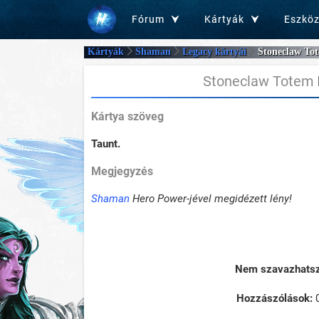
Fórum
Kártyák
Eszkö
Kártyák
Shaman
Legacy kártyái
Stoneclaw To
Stoneclaw Totem
Kártya szöveg
Taunt.
Megjegyzés
Shaman
Hero Power-jével megidézett lény!
Nem szavazhatsz 
Hozzászólások: