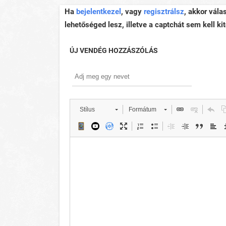
Ha
bejelentkezel
, vagy
regisztrálsz
, akkor vála
lehetőséged lesz, illetve a captchát sem kell kit
ÚJ VENDÉG HOZZÁSZÓLÁS
Stílus
Formátum