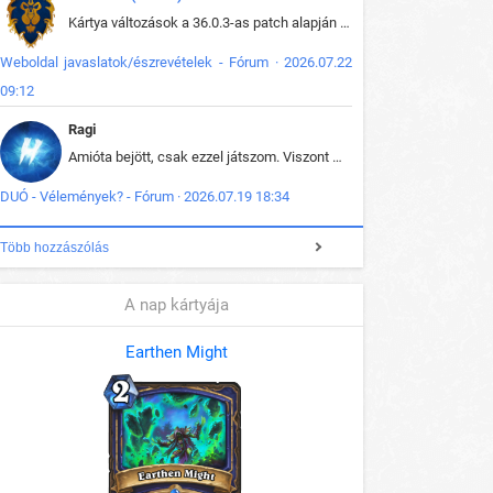
Kártya változások a 36.0.3-as patch alapján frissítve az adatbázisban (képek is cserélve).
Weboldal javaslatok/észrevételek - Fórum · 2026.07.22
09:12
Ragi
Amióta bejött, csak ezzel játszom. Viszont mint minden más - akár az alapjáték is, ez is baromira összetett lett. Néha már pár kör után is esélytelen az egész. Vagy irreállisan túltápol valaki, vagy lelép a partner, vagy csak hülye mint a segg. És amikor eljönne az én időm, na akkor jön el mindenki másé is. Engem jobban érdekelne, hogy ki milyen ratingen szokott játszani. Na ez lenne egy érdekes adat.
DUÓ - Vélemények? - Fórum · 2026.07.19 18:34
Több hozzászólás
A nap kártyája
Earthen Might