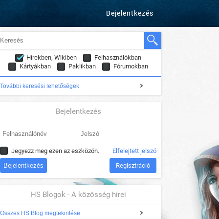
Bejelentkezés
Hírekben, Wikiben
Felhasználókban
Kártyákban
Paklikban
Fórumokban
További keresési lehetőségek
Bejelentkezés
Jegyezz meg ezen az eszközön.
Elfelejtett jelszó
Regisztráció
HS Blogok - A közösség hírei
Összes HS Blog megtekintése