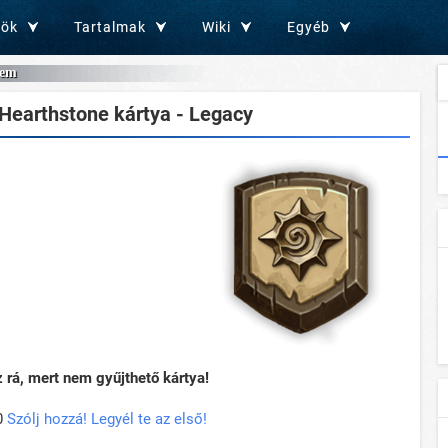
zök
Tartalmak
Wiki
Egyéb
tem
Hearthstone kártya - Legacy
rá, mert nem gyűjthető kártya!
0
Szólj hozzá! Legyél te az első!