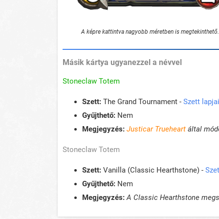
A képre kattintva nagyobb méretben is megtekinthető.
Másik kártya ugyanezzel a névvel
Stoneclaw Totem
Szett:
The Grand Tournament -
Szett lapj
Gyűjthető:
Nem
Megjegyzés:
Justicar Trueheart
által mód
Stoneclaw Totem
Szett:
Vanilla (Classic Hearthstone) -
Szet
Gyűjthető:
Nem
Megjegyzés:
A Classic Hearthstone megsz