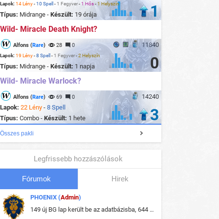
Lapok:
14 Lény
-
10 Spell
-
1 Fegyver
-
1 Hős
-
1 Helyszín
1
Típus:
Midrange -
Készült:
19 órája
Wild- Miracle Death Knight?
11840
Alfons (
Rare
)
28
0
Lapok:
19 Lény
-
8 Spell
-
1 Fegyver
-
2 Helyszín
0
Típus:
Midrange -
Készült:
1 napja
Wild- Miracle Warlock?
14240
Alfons (
Rare
)
69
0
Lapok:
22 Lény
-
8 Spell
3
Típus:
Combo -
Készült:
1 hete
Összes pakli
Legfrissebb hozzászólások
Fórumok
Hirek
PHOENIX (
Admin
)
149 új BG lap került be az adatbázisba, 644 db meglévő BG lap módosult, bekerültek az új képek a megváltozott lapokhoz is.