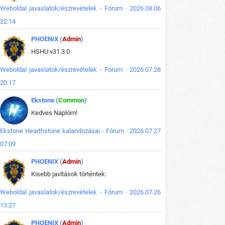
Weboldal javaslatok/észrevételek - Fórum · 2026.08.06
22:14
PHOENIX (
Admin
)
HSHU v31.3.0
Weboldal javaslatok/észrevételek - Fórum · 2026.07.28
20:17
Ekstone (
Common
)
Kedves Naplóm!
Ekstone Hearthstone kalandozásai - Fórum · 2026.07.27
07:09
PHOENIX (
Admin
)
Kisebb javítások történtek:
Weboldal javaslatok/észrevételek - Fórum · 2026.07.26
13:27
PHOENIX (
Admin
)