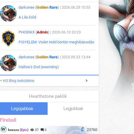
darkonee (
Golden
Rare
)
| 2026.06.29 10:53
A Lila Erőd
PHOENIX (
Admin
)
| 2026.06.10 20:23
FIGYELEM: Violet Hold börtön meghibásodás
darkonee (
Golden
Rare
)
| 2025.09.23 13:44
Hallow's End (esemény)
+ HS Blog beküldése
Hearthstone paklik
Legújabbak
Legjobbak
Fireball
23760
kossza (
Epic
)
37
0