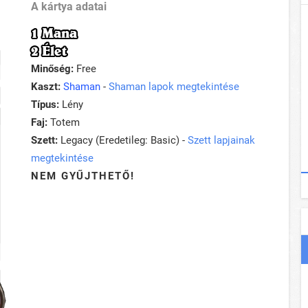
A kártya adatai
1 Mana
2 Élet
Minőség:
Free
Kaszt:
Shaman
-
Shaman lapok megtekintése
Típus:
Lény
Faj:
Totem
Szett:
Legacy (Eredetileg: Basic) -
Szett lapjainak
megtekintése
NEM GYŰJTHETŐ!