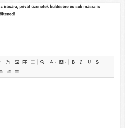
sz írására, privát üzenetek küldésére és sok másra is
öltened!