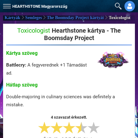
HEARTHSTONE
Magyarország
Kártyák
Semleges
The Boomsday Project kártyái
Toxicologist
Toxicologist
Hearthstone kártya - The
Boomsday Project
Kártya szöveg
Battlecry:
A fegyverednek +1 Támadást
ad.
Hátlap szöveg
Double-majoring in culinary sciences was definitely a
mistake.
4 szavazat érkezett.