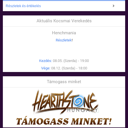
Részletek és értékelés
Aktuális Kocsmai Verekedés
Henchmania
Részletek
!
Kezdés:
08.05. (Szerda) - 19:00
Vége:
08.12. (Szerda) - 18:00
Támogass minket