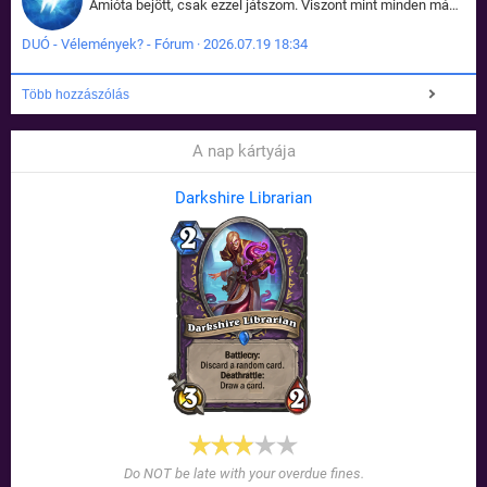
Amióta bejött, csak ezzel játszom. Viszont mint minden más - akár az alapjáték is, ez is baromira összetett lett. Néha már pár kör után is esélytelen az egész. Vagy irreállisan túltápol valaki, vagy lelép a partner, vagy csak hülye mint a segg. És amikor eljönne az én időm, na akkor jön el mindenki másé is. Engem jobban érdekelne, hogy ki milyen ratingen szokott játszani. Na ez lenne egy érdekes adat.
DUÓ - Vélemények? - Fórum · 2026.07.19 18:34
Több hozzászólás
A nap kártyája
Darkshire Librarian
Do NOT be late with your overdue fines.