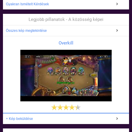
Gyakran Ismételt Kérdések
Legjobb pillanatok - A közösség képei
Összes kép megtekintése
Overkill
+ Kép beküldése