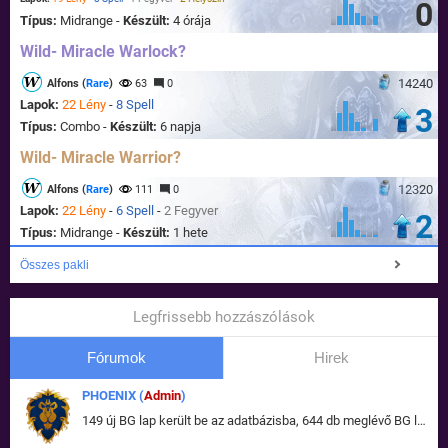
0
Típus:
Midrange -
Készült:
4 órája
Wild- Miracle Warlock?
14240
Alfons (
Rare
)
63
0
Lapok:
22 Lény
-
8 Spell
3
Típus:
Combo -
Készült:
6 napja
Wild- Miracle Warrior?
12320
Alfons (
Rare
)
111
0
Lapok:
22 Lény
-
6 Spell
-
2 Fegyver
2
Típus:
Midrange -
Készült:
1 hete
Összes pakli
Legfrissebb hozzászólások
Fórumok
Hirek
PHOENIX (
Admin
)
149 új BG lap került be az adatbázisba, 644 db meglévő BG lap módosult, bekerültek az új képek a megváltozott lapokhoz is.