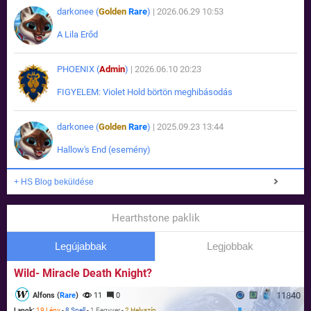
darkonee (
Golden
Rare
)
| 2026.06.29 10:53
A Lila Erőd
PHOENIX (
Admin
)
| 2026.06.10 20:23
FIGYELEM: Violet Hold börtön meghibásodás
darkonee (
Golden
Rare
)
| 2025.09.23 13:44
Hallow's End (esemény)
+ HS Blog beküldése
Hearthstone paklik
Legújabbak
Legjobbak
Wild- Miracle Death Knight?
11840
Alfons (
Rare
)
11
0
Lapok:
19 Lény
-
8 Spell
-
1 Fegyver
-
2 Helyszín