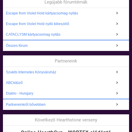
Legújabb fórumtémák
Escape from Violet Hold kártyacsomag nyitás
Escape from Violet Hold nyitó kibeszélő
CATACLYSM kártyacsomag nyitás
Összes fórum
Partnereink
Szukits Internetes Könyváruház
ABCkitüző
Diablo - Hungary
Partnereinkről bővebben
Következő Hearthstone verseny