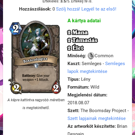
Értékelés:
3.5
/
5
.
Értékelj te is.
Hozzászólások:
0
Szólj hozzá! Legyél te az első!
A kártya adatai
2 Mana
2 Támadás
2 Élet
Minőség:
Common
Kaszt:
Semleges -
Semleges
lapok megtekintése
Típus:
Lény
Formátum:
Wild
Megjelenési dátum:
A képre kattintva nagyobb méretben
2018.08.07
is megtekinthető.
Szett:
The Boomsday Project -
Szett lapjainak megtekintése
Az artworköt készítette:
Brian
Despain