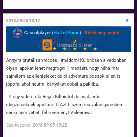
#1
2018.09.05 13:17
Casualplayer (
Hall of Fame
)
-
Közösség segítő
Annyira brutálisan vicces.. imádom! Különösen a vadonban
olyan lapokat lehet megfogni 1 manáért, hogy néha már
sajnálom az ellenfeleket de pl adventure bossok ellen is
jópofa, ahol neutral kártyákat dobál a pakliba.
Itt
egy video róla Regis Killbintől de csak erős
idegzetűeknek ajánlom :D Azt hiszem ma value gameben
senki nem veheti fel a versenyt Valeerával.
Szerkesztve:
2018.09.05 13:22