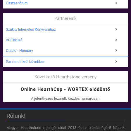
Összes fórum
Partnereink
Szukits Internetes Könyváruház
ABCkitüző
Diablo - Hungary
Partnereinkről bővebben
Következő Hearthstone verseny
Online HearthCup - WORTEX elődöntő
A jelentkezés lezárult, kezdés hamarosan!
Rólunk!
Magyar Hearthstone​ rajongói oldal 2013 óta a közösségért! Nálunk