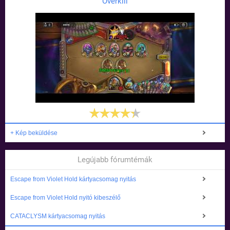
Overkill
+ Kép beküldése
Legújabb fórumtémák
Escape from Violet Hold kártyacsomag nyitás
Escape from Violet Hold nyitó kibeszélő
CATACLYSM kártyacsomag nyitás