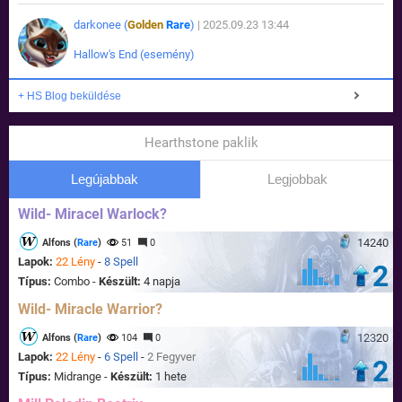
darkonee (
Golden
Rare
)
| 2025.09.23 13:44
Hallow's End (esemény)
+ HS Blog beküldése
Hearthstone paklik
Legújabbak
Legjobbak
Wild- Miracel Warlock?
14240
Alfons (
Rare
)
51
0
Lapok:
22 Lény
-
8 Spell
2
Típus:
Combo -
Készült:
4 napja
Wild- Miracle Warrior?
12320
Alfons (
Rare
)
104
0
Lapok:
22 Lény
-
6 Spell
-
2 Fegyver
2
Típus:
Midrange -
Készült:
1 hete