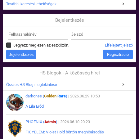
További keresési lehetőségek
Bejelentkezés
Jegyezz meg ezen az eszközön.
Elfelejtett jelszó
Regisztráció
HS Blogok - A közösség hírei
Összes HS Blog megtekintése
darkonee (
Golden
Rare
)
| 2026.06.29 10:53
A Lila Erőd
PHOENIX (
Admin
)
| 2026.06.10 20:23
FIGYELEM: Violet Hold börtön meghibásodás