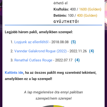
érhető el
Kraftolás:
400 /
1600 (Golden)
Betörés:
100 /
400 (Golden)
GYŰJTHETŐ!
Legjobb három pakli, amelyikben szerepel:
(5)
Lopjunk az ellenféltõl
- 2018.08.08
(4)
Vanndar Galakrond Rogue (2022)
- 2022.11.26
(4)
Renathal Cutlass Rouge
- 2022.07.17
Kattints ide
, ha az összes paklit meg szeretnéd tekinteni,
amelyikben ez a lap szerepel!
A lap megjelenése óta ennyi pakliban
szerepel/nem szerepel