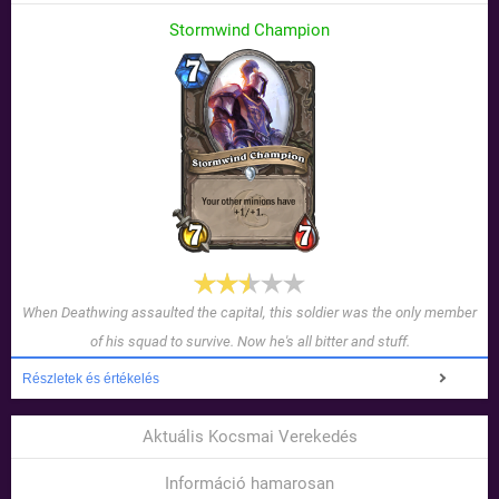
Stormwind Champion
When Deathwing assaulted the capital, this soldier was the only member
of his squad to survive. Now he's all bitter and stuff.
Részletek és értékelés
Aktuális Kocsmai Verekedés
Információ hamarosan