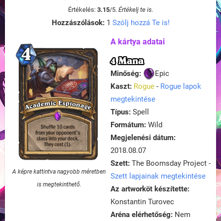
Értékelés:
3.15
/
5
.
Értékelj te is.
Hozzászólások:
1
Szólj hozzá Te is!
A kártya adatai
4 Mana
Minőség:
Epic
Kaszt:
Rogue
-
Rogue lapok
megtekintése
Típus:
Spell
Formátum:
Wild
Megjelenési dátum:
2018.08.07
Szett:
The Boomsday Project -
A képre kattintva nagyobb méretben
Szett lapjainak megtekintése
is megtekinthető.
Az artworköt készítette:
Konstantin Turovec
Aréna elérhetőség:
Nem