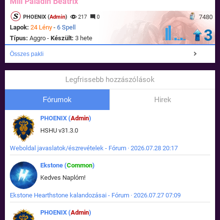
Mill Paladin Beatrix
7480
PHOENIX (
Admin
)
217
0
Lapok:
24 Lény
-
6 Spell
3
Típus:
Aggro -
Készült:
3 hete
Összes pakli
Legfrissebb hozzászólások
Fórumok
Hirek
PHOENIX (
Admin
)
HSHU v31.3.0
Weboldal javaslatok/észrevételek - Fórum · 2026.07.28 20:17
Ekstone (
Common
)
Kedves Naplóm!
Ekstone Hearthstone kalandozásai - Fórum · 2026.07.27 07:09
PHOENIX (
Admin
)