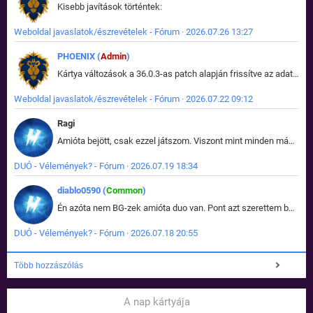
Kisebb javítások történtek:
Weboldal javaslatok/észrevételek - Fórum · 2026.07.26 13:27
PHOENIX (
Admin
)
Kártya változások a 36.0.3-as patch alapján frissítve az adatbázisban (képek is cserélve).
Weboldal javaslatok/észrevételek - Fórum · 2026.07.22 09:12
Ragi
Amióta bejött, csak ezzel játszom. Viszont mint minden más - akár az alapjáték is, ez is baromira összetett lett. Néha már pár kör után is esélytelen az egész. Vagy irreállisan túltápol valaki, vagy lelép a partner, vagy csak hülye mint a segg. És amikor eljönne az én időm, na akkor jön el mindenki másé is. Engem jobban érdekelne, hogy ki milyen ratingen szokott játszani. Na ez lenne egy érdekes adat.
DUÓ - Vélemények? - Fórum · 2026.07.19 18:34
diablo0590 (
Common
)
Én azóta nem BG-zek amióta duo van. Pont azt szerettem benne, hogy rajtam múlik mi történik, nem pedig a társamon. Kérem vissza a régi BG-t :D
DUÓ - Vélemények? - Fórum · 2026.07.18 20:55
Több hozzászólás
A nap kártyája