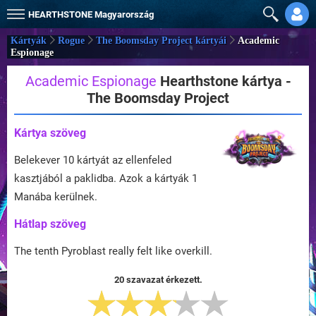
HEARTHSTONE
Magyarország
Kártyák
Rogue
The Boomsday Project kártyái
Academic
Espionage
Academic Espionage
Hearthstone kártya -
The Boomsday Project
Kártya szöveg
Belekever 10 kártyát az ellenfeled
kasztjából a paklidba. Azok a kártyák 1
Manába kerülnek.
Hátlap szöveg
The tenth Pyroblast really felt like overkill.
20 szavazat érkezett.