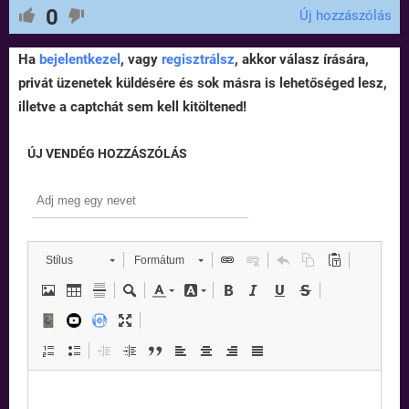
0
Új hozzászólás
Ha
bejelentkezel
, vagy
regisztrálsz
, akkor válasz írására,
privát üzenetek küldésére és sok másra is lehetőséged lesz,
illetve a captchát sem kell kitöltened!
ÚJ VENDÉG HOZZÁSZÓLÁS
Stílus
Formátum