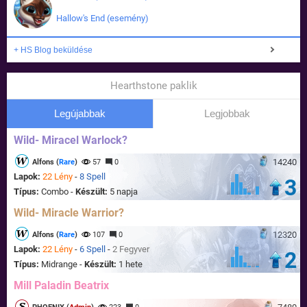
Hallow's End (esemény)
+ HS Blog beküldése
Hearthstone paklik
Legújabbak
Legjobbak
Wild- Miracel Warlock?
14240
Alfons (
Rare
)
57
0
Lapok:
22 Lény
-
8 Spell
3
Típus:
Combo -
Készült:
5 napja
Wild- Miracle Warrior?
12320
Alfons (
Rare
)
107
0
Lapok:
22 Lény
-
6 Spell
-
2 Fegyver
2
Típus:
Midrange -
Készült:
1 hete
Mill Paladin Beatrix