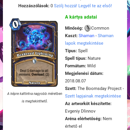
Hozzászólások:
0
Szólj hozzá! Legyél te az első!
A kártya adatai
Minőség:
Common
Kaszt:
Shaman
-
Shaman
lapok megtekintése
Típus:
Spell
Spell típus:
Nature
Formátum:
Wild
Megjelenési dátum:
2018.08.07
Szett:
The Boomsday Project -
A képre kattintva nagyobb méretben
Szett lapjainak megtekintése
is megtekinthető.
Az artworköt készítette:
Evgeniy Dlinnov
Aréna elérhetőség:
Nem
érhető el