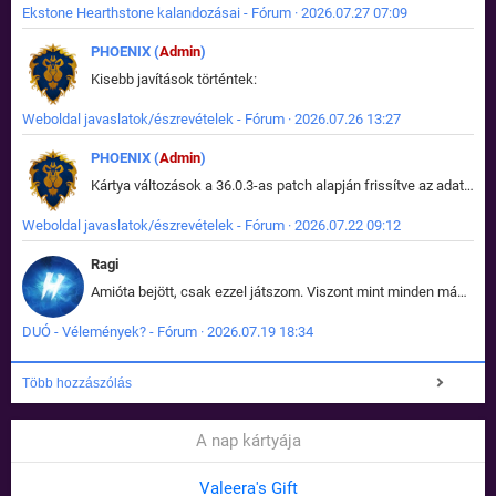
Ekstone Hearthstone kalandozásai - Fórum · 2026.07.27 07:09
PHOENIX (
Admin
)
Kisebb javítások történtek:
Weboldal javaslatok/észrevételek - Fórum · 2026.07.26 13:27
PHOENIX (
Admin
)
Kártya változások a 36.0.3-as patch alapján frissítve az adatbázisban (képek is cserélve).
Weboldal javaslatok/észrevételek - Fórum · 2026.07.22 09:12
Ragi
Amióta bejött, csak ezzel játszom. Viszont mint minden más - akár az alapjáték is, ez is baromira összetett lett. Néha már pár kör után is esélytelen az egész. Vagy irreállisan túltápol valaki, vagy lelép a partner, vagy csak hülye mint a segg. És amikor eljönne az én időm, na akkor jön el mindenki másé is. Engem jobban érdekelne, hogy ki milyen ratingen szokott játszani. Na ez lenne egy érdekes adat.
DUÓ - Vélemények? - Fórum · 2026.07.19 18:34
Több hozzászólás
A nap kártyája
Valeera's Gift