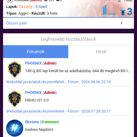
7480
PHOENIX (
Admin
)
223
0
Lapok:
24 Lény
-
6 Spell
3
Típus:
Aggro -
Készült:
3 hete
Összes pakli
Legfrissebb hozzászólások
Fórumok
Hirek
PHOENIX (
Admin
)
149 új BG lap került be az adatbázisba, 644 db meglévő BG lap módosult, bekerültek az új képek a megváltozott lapokhoz is.
Weboldal javaslatok/észrevételek - Fórum · 2026.08.06 22:14
PHOENIX (
Admin
)
HSHU v31.3.0
Weboldal javaslatok/észrevételek - Fórum · 2026.07.28 20:17
Ekstone (
Common
)
Kedves Naplóm!