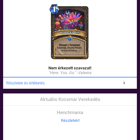
Nem érkezett szavazat!
"Here. You. Go." -Valeera
Részletek és értékelés
Aktuális Kocsmai Verekedés
Henchmania
Részletek
!