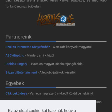
pakli készítő, aréna értékek, teljes kártya adatbázis, és még több
funkció regisztráció után!
Partnereink
Szukits Internetes Könyváruház
- WarCraft könyvek magyarul
ABCkitűző.hu
- Minden, ami kitűző!
Diablo Hungary
- Hivatalos magyar Diablo rajongói oldal
Blizzard Entertainment
- A legjobb játékok készítői
Egyebek
Cikk beküldése
- Van egy nagyszerű cikked? Küldd be nekünk!
Támogass minket
- Tetszik az oldal? Segíts, hogy fennmaradhasson!
Kapcsolat, médiaajánlat
- Lépj velünk kapcsolatba!
Ez az oldal cookie-kat használ, hogy a