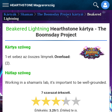
HEARTHSTONE
Magyarország
Kártyák
Shaman
The Boomsday Project kártyái
Beakered
Lightning
Beakered Lightning
Hearthstone kártya - The
Boomsday Project
Kártya szöveg
1-et sebez az összes lénynek.
Overload:
(2).
Hátlap szöveg
Working in a shaman's lab, it's important to be well-grounded.
7 szavazat érkezett.
Értékelés:
3.29
/
5
.
Értékelj te is.