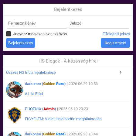
Bejelentkezés
Jegyezz meg ezen az eszközön.
Elfelejtett jelszó
Regisztráció
HS Blogok - A közösség hírei
Összes HS Blog megtekintése
darkonee (
Golden
Rare
)
| 2026.06.29 10:53
A Lila Erőd
PHOENIX (
Admin
)
| 2026.06.10 20:23
FIGYELEM: Violet Hold börtön meghibásodás
darkonee (
Golden
Rare
)
| 2025.09.23 13:44