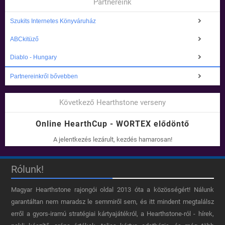
Partnereink
Szukits Internetes Könyváruház
ABCkitüző
Diablo - Hungary
Partnereinkről bővebben
Következő Hearthstone verseny
Online HearthCup - WORTEX elődöntő
A jelentkezés lezárult, kezdés hamarosan!
Rólunk!
Magyar Hearthstone​ rajongói oldal 2013 óta a közösségért! Nálunk
garantáltan nem maradsz le semmiről sem, és itt mindent megtalálsz
erről a gyors-iramú stratégiai kártyajátékról, a Hearthstone-ról - hírek,