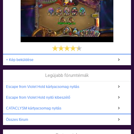
+ Kép beküldése
Legújabb fórumtémák
Escape from Violet Hold kártyacsomag nyitás
Escape from Violet Hold nyitó kibeszélő
CATACLYSM kártyacsomag nyitás
Összes fórum